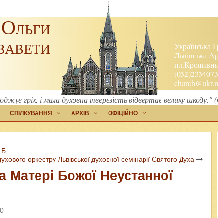
 Ольги
завети
Українська Г
Львівська Ар
пл.Кропивниц
(032)2334073
church@ukr.n
оджує гріх, і мала духовна тверезість відвертає велику шкоду." 
СПІЛКУВАННЯ
АРХІВ
ОФІЦІЙНО
 Б.
ухового оркестру Львівської духовної семінарії Святого Духа
 Матері Божої Неустанної
 0