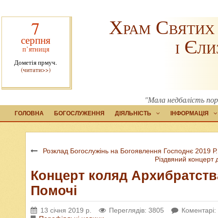
Храм Святих
7
серпня
і Єли
п’ятниця
Дометія прмуч.
(читати>>)
"Мала недбалість пор
ГОЛОВНА
БОГОСЛУЖЕННЯ
ДІЯЛЬНІСТЬ
ІНФОРМАЦІЯ
Розклад Богослужінь на Богоявлення Господнє 2019 Р.
Різдвяний концерт д
Концерт коляд Архибратства
Помочі
13 січня 2019 р.
Переглядів: 3805
Коментарі: