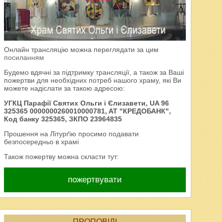
Онлайн трансляцію можна переглядати за цим
посиланням
Будемо вдячні за підтримку трансляції, а також за Ваші
пожертви для необхідних потреб нашого храму, які Ви
можете надіслати за такою адресою:
УГКЦ Парафії Святих Ольги і Єлизавети, UA 96
325365 0000000260010000781, AT "КРЕДОБАНК",
Код банку 325365, ЗКПО 23964835
Прошення на Літурґію просимо подавати
безпосередньо в храмі
Також пожертву можна скласти тут:
пожертвувати
ПРОПОВІДІ