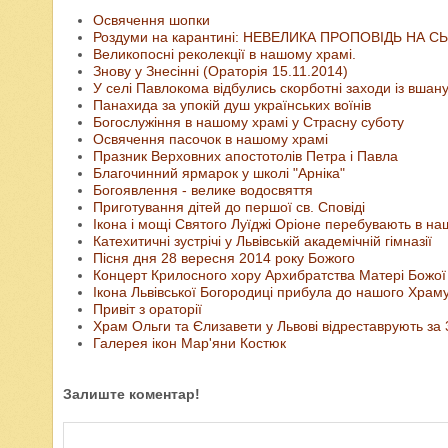
Освячення шопки
Роздуми на карантині: НЕВЕЛИКА ПРОПОВІДЬ НА С
Великопосні реколекції в нашому храмі.
Знову у Знесінні (Ораторія 15.11.2014)
У селі Павлокома відбулись скорботні заходи із вшану
Панахида за упокій душ українських воїнів
Богослужіння в нашому храмі у Страсну суботу
Освячення пасочок в нашому храмі
Празник Верховних апостотолів Петра і Павла
Благочинний ярмарок у школі "Арніка"
Богоявлення - велике водосвяття
Приготування дітей до першої св. Сповіді
Ікона і мощі Святого Луїджі Оріоне перебувають в на
Катехитичні зустрічі у Львівській академічній гімназії
Пісня дня 28 вересня 2014 року Божого
Концерт Крилосного хору Архибратства Матері Божої 
Ікона Львівської Богородиці прибула до нашого Храм
Привіт з ораторії
Храм Ольги та Єлизавети у Львові відреставрують за 
Галерея ікон Мар'яни Костюк
Залиште коментар!