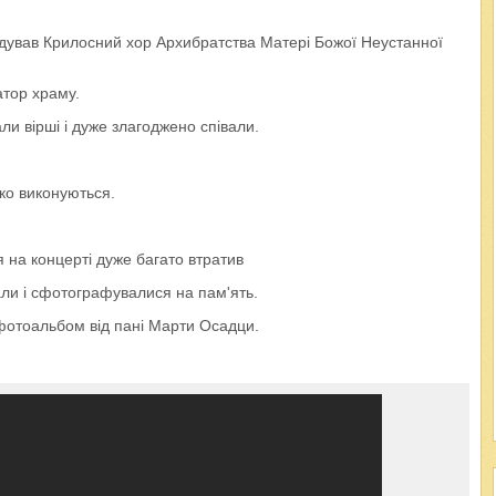
ядував Крилосний хор Архибратства Матері Божої Неустанної
атор храму.
ли вірші і дуже злагоджено співали.
дко виконуються.
я на концерті дуже багато втратив
ли і сфотографувалися на пам'ять.
фотоальбом від пані Марти Осадци.