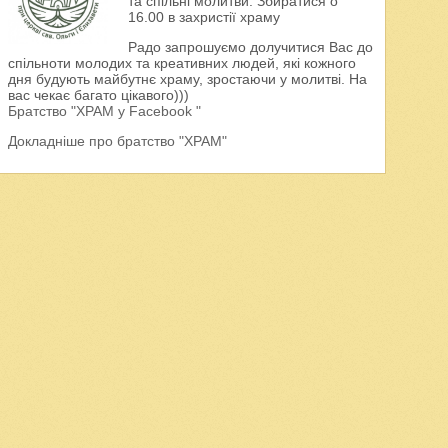
та спільні молитви. Збиратися о
16.00 в захристії храму
Радо запрошуємо долучитися Вас до
спільноти молодих та креативних людей, які кожного
дня будують майбутнє храму, зростаючи у молитві. На
вас чекає багато цікавого)))
Братство "ХРАМ у Facebook "
Докладніше про братство "ХРАМ"