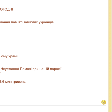
ЬОГОДНІ
вання пам’яті загиблих українців
шому храмі.
Неустанної Помочі при нашій парохії
у
3,6 млн гривень