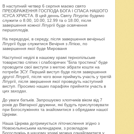
В наступний четвер 6 серпня маємо свято
ПРЕОБРАЖЕННЯ ГОСПОДА БОГА І СПАСА НАШОГО
ІСУСА ХРИСТА. В цей деннь Святу Літургію будемо
служити о 8.00, 10.00, 12.99 та о 18.00, після
завершення кожної Літургії буде освячення
першоплодів.
На передодні, в середу, після завершення вечірньої
Літургії буде служитися Вечірня з Літією, по
завершення якої буде Мированя
Наступної неділі в нашому храмі тернопільське
товариство сліпих і слабозрячих "Біла тростина" буде
проводити свої виступи з метою зібрати кошти на
потреби ЗСУ. Перший виступ буде після завершення
другої Літургії, після чого вони приймуть участь у третій
Літургії, після звершення якої проведуть наступний
виступ. Просимо наших парафіян прийняти участь в
цих заходах.
До уваги батьків. Запрошуємо хлопчиків віком від 7
років до Вівтарної дружини, які будуть прислуговувати
при Богослужіннях та знайомитися з обрядами нашої
Церкви.
Наша Церква дотримується літочислення згідно з
Новоюльянським календарем, з розкладом
Богослужінь в нашому храмі можна ознайомитися у