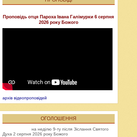
Проповідь отця Пароха Івана Галімурки 6 серпня
2026 року Божого
архів відеопроповідей
ОГОЛОШЕННЯ
на неділю 9-ту після Зіслання Святого
Духа 2 серпня 2026 року Божого