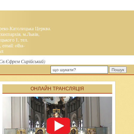
реко-Католицька Церква.
хиєпархія, м.Львів,
ького 1, тел.
, email:
olha-
et
(Св.Єфрем Сирійський)
Пошук
ОНЛАЙН ТРАНСЛЯЦІЯ