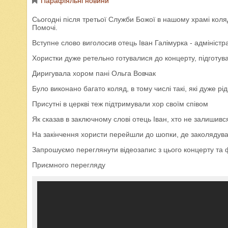
Парафіяльні новини
Сьогодні після третьої Служби Божої в нашому храмі кол
Помочі.
Вступне слово виголосив отець Іван Галімурка - адміністр
Хористки дуже ретельно готувалися до концерту, підготува
Диригувала хором пані Ольга Вовчак
Було виконано багато коляд, в тому числі такі, які дуже рі
Присутні в церкві теж підтримували хор своїм співом
Як сказав в заключному слові отець Іван, хто не залишивс
На закінчення хористи перейшли до шопки, де заколядува
Запрошуємо переглянути відеозапис з цього концерту та 
Приємного перегляду