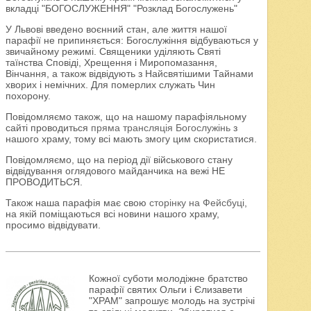
вкладці "БОГОСЛУЖЕННЯ" "Розклад Богослужень"
У Львові введено воєнний стан, але життя нашої
парафії не припиняється: Богослужіння відбуваються у
звичайному режимі. Священики уділяють Святі
таїнства Сповіді, Хрещення і Миропомазання,
Вінчання, а також відвідують з Найсвятішими Тайнами
хворих і немічних. Для померлих служать Чин
похорону.
Повідомляємо також, що на нашому парафіяльному
сайті проводиться
пряма трансляція Богослужінь
з
нашого храму, тому всі мають змогу цим скористатися.
Повідомляємо, що на період дії військового стану
відвідування оглядового майданчика на вежі НЕ
ПРОВОДИТЬСЯ.
Також наша парафія має свою
сторінку на Фейсбуці
,
на якій поміщаються всі новини нашого храму,
просимо відвідувати.
Кожної суботи молодіжне братство
парафії святих Ольги і Єлизавети
"ХРАМ" запрошує молодь на зустрічі