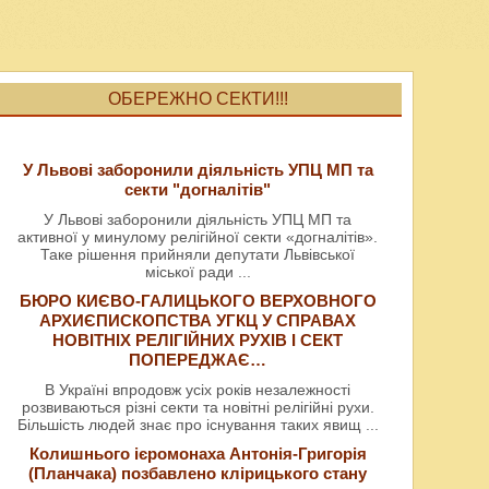
ОБЕРЕЖНО СЕКТИ!!!
У Львові заборонили діяльність УПЦ МП та
секти "догналітів"
У Львові заборонили діяльність УПЦ МП та
активної у минулому релігійної секти «догналітів».
Таке рішення прийняли депутати Львівської
міської ради
...
БЮРО КИЄВО-ГАЛИЦЬКОГО ВЕРХОВНОГО
АРХИЄПИСКОПСТВА УГКЦ У СПРАВАХ
НОВІТНІХ РЕЛІГІЙНИХ РУХІВ І СЕКТ
ПОПЕРЕДЖАЄ…
В Україні впродовж усіх років незалежності
розвиваються різні секти та новітні релігійні рухи.
Більшість людей знає про існування таких явищ
...
Колишнього ієромонаха Антонія-Григорія
(Планчака) позбавлено клірицького стану