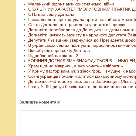
Маленький фронт антихристиянської війни
ОКУЛЬТНИЙ ХАРАКТЕР "МОЛИТОВНИХ" ПРАКТИК Д
СТБ про секту Догнала
Громадськість протестувала проти релігійного мракоб
Секта Догнала: що трапилося у церкві в Городку
Догналіти перебралися до Донецька і звідтам намагаю
Догналіти шукають захисту в народного депутата Ва
Депутати Львівщини звернулися до Президента щодо 
В українських сектах гвалтують парафіянок і виманюю
Відеобуклет про секту Догнала
Підроблений патріарх - 2
КОРІННЯ ДОГНАЛІЗМУ ЗНАХОДИТЬСЯ В ... НЬЮ ЕЙ
Храм щойно відкрили, а вже хочуть «відібрати»
У Криму пастор викачує з жінок гроші і змушує їх нар
Сотні українців почали молитися макаронному монст
Догналівський терор у школах на Золочівщині (Львів
Главу УГКЦ дивує бездіяльність держави щодо секти
Залиште коментар!