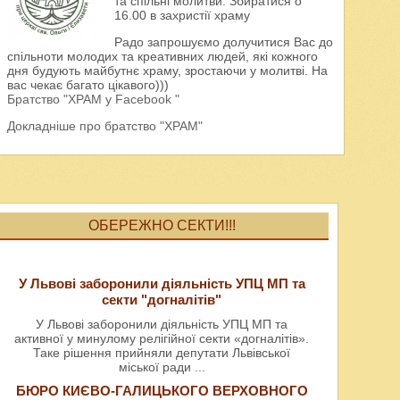
та спільні молитви. Збиратися о
16.00 в захристії храму
Радо запрошуємо долучитися Вас до
спільноти молодих та креативних людей, які кожного
дня будують майбутнє храму, зростаючи у молитві. На
вас чекає багато цікавого)))
Братство "ХРАМ у Facebook "
Докладніше про братство "ХРАМ"
ОБЕРЕЖНО СЕКТИ!!!
У Львові заборонили діяльність УПЦ МП та
секти "догналітів"
У Львові заборонили діяльність УПЦ МП та
активної у минулому релігійної секти «догналітів».
Таке рішення прийняли депутати Львівської
міської ради
...
БЮРО КИЄВО-ГАЛИЦЬКОГО ВЕРХОВНОГО