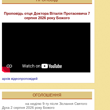
Проповідь отця Доктора Віталія Протасевича 7
серпня 2026 року Божого
архів відеопроповідей
ОГОЛОШЕННЯ
на неділю 9-ту після Зіслання Святого
Духа 2 серпня 2026 року Божого