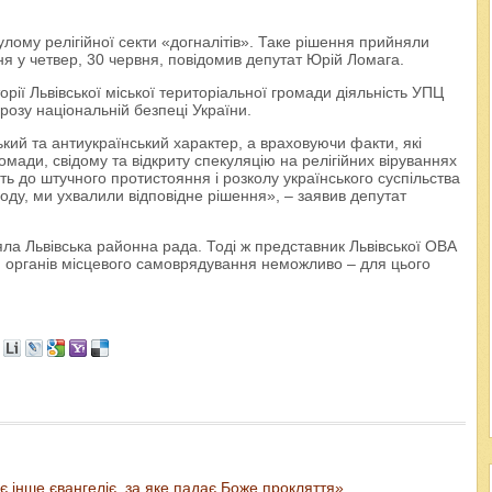
лому релігійної секти «догналітів». Таке рішення прийняли
ння у четвер, 30 червня, повідомив депутат Юрій Ломага.
ії Львівської міської територіальної громади діяльність УПЦ
грозу національній безпеці України.
кий та антиукраїнський характер, а враховуючи факти, які
ромади, свідому та відкриту спекуляцію на релігійних віруваннях
ть до штучного протистояння і розколу українського суспільства
ароду, ми ухвалили відповідне рішення», – заявив депутат
а Львівська районна рада. Тоді ж представник Львівської ОВА
я органів місцевого самоврядування неможливо – для цього
 інше євангеліє, за яке падає Боже прокляття»