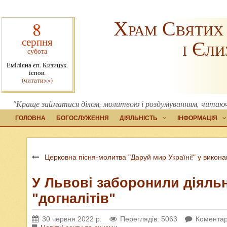
Храм Святих
8
серпня
і Єли
субота
Еміліяна єп. Кизицьк.
іспов.
(читати>>)
"Краще займатися ділом, молитвою і роздумуванням, читаюч
ГОЛОВНА
БОГОСЛУЖЕННЯ
ДІЯЛЬНІСТЬ
ІНФОРМАЦІЯ
Церковна пісня-молитва "Даруй мир Україні!" у викон
У Львові заборонили діяльн
"догналітів"
30 червня 2022 р.
Переглядів: 5063
Коментар