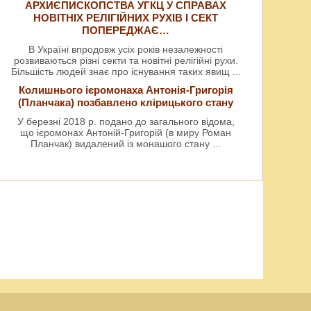
АРХИЄПИСКОПСТВА УГКЦ У СПРАВАХ
НОВІТНІХ РЕЛІГІЙНИХ РУХІВ І СЕКТ
ПОПЕРЕДЖАЄ…
В Україні впродовж усіх років незалежності
розвиваються різні секти та новітні релігійні рухи.
Більшість людей знає про існування таких явищ
...
Колишнього ієромонаха Антонія-Григорія
(Планчака) позбавлено клірицького стану
У березні 2018 р. подано до загального відома,
що ієромонах Антоній-Григорій (в миру Роман
Планчак) видалений із монашого стану
...