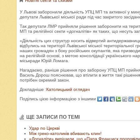
Новітні секти та схизми
У Львові заборонили діяльність УПЦ МП та активної у мину
депутати Львівської міської ради під час закритого засіда
Так депутати ЛМР прийняли рішення заборонити на територ
МП та релігійної секти «догналітів» як таких, що несуть за
«Діяльність цих структур носить відвертий антидержавниць
відбулись на території Львівської міської територіальної г
наших громадян з боку російських окупантів, яка призводи
на релігійній основі, з метою консолідації українського н
міськради Юрій Ломага.
Нагадаємо, раніше рішення про заборону УПЦ МП прийнял
Василь Дорош пояснював, що втілити в життя такі рішенн
потрібен окремий закон.
Докладніше :
Католицький оглядач
Поділись цією інформацією з іншими
ЩЕ ЗАПИСИ ПО ТЕМІ
Удар по Церкві
Між греко-католиків вбивають клин!
«Догналіти» вирішили, що «Папа Франциск проповідує