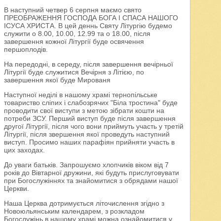
В наступний четвер 6 серпня маємо свято
ПРЕОБРАЖЕННЯ ГОСПОДА БОГА І СПАСА НАШОГО
ІСУСА ХРИСТА. В цей деннь Святу Літургію будемо
служити о 8.00, 10.00, 12.99 та о 18.00, після
завершення кожної Літургії буде освячення
першоплодів.
На передодні, в середу, після завершення вечірньої
Літургії буде служитися Вечірня з Літією, по
завершення якої буде Мированя
Наступної неділі в нашому храмі тернопільське
товариство сліпих і слабозрячих "Біла тростина" буде
проводити свої виступи з метою зібрати кошти на
потреби ЗСУ. Перший виступ буде після завершення
другої Літургії, після чого вони приймуть участь у третій
Літургії, після звершення якої проведуть наступний
виступ. Просимо наших парафіян прийняти участь в
цих заходах.
До уваги батьків. Запрошуємо хлопчиків віком від 7
років до Вівтарної дружини, які будуть прислуговувати
при Богослужіннях та знайомитися з обрядами нашої
Церкви.
Наша Церква дотримується літочислення згідно з
Новоюльянським календарем, з розкладом
Богослужінь в нашому храмі можна ознайомитися у