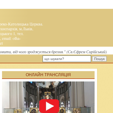
реко-Католицька Церква.
хиєпархія, м.Львів,
ького 1, тел.
, email:
olha-
et
вити, від чого зроджується брехня." (Св.Єфрем Сирійський)
Пошук
ОНЛАЙН ТРАНСЛЯЦІЯ