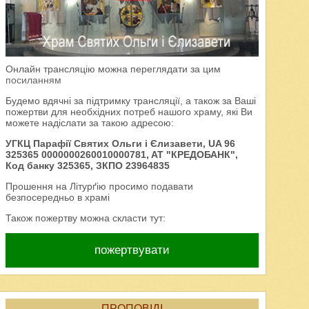
Онлайн трансляцію можна переглядати за цим
посиланням
Будемо вдячні за підтримку трансляції, а також за Ваші
пожертви для необхідних потреб нашого храму, які Ви
можете надіслати за такою адресою:
УГКЦ Парафії Святих Ольги і Єлизавети, UA 96
325365 0000000260010000781, AT "КРЕДОБАНК",
Код банку 325365, ЗКПО 23964835
Прошення на Літурґію просимо подавати
безпосередньо в храмі
Також пожертву можна скласти тут:
пожертвувати
ПРОПОВІДІ