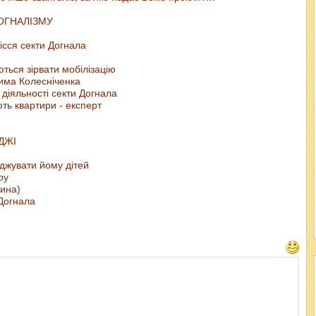
ОГНАЛІЗМУ
ісся секти Догнала
ться зірвати мобілізацію
дима Колесніченка
діяльності секти Догнала
ть квартири - експерт
ДЖІ
оджувати йому дітей
ру
щина)
 Догнала