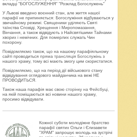
вкладці "БОГОСЛУЖЕННЯ" "Розклад Богослужень"
У Львові введено воєнний стан, але життя нашої
парафії не припиняється: Богослужіння відбуваються у
звичайному режимі. Священики уділяють Святі
таїнства Сповіді, Хрещення і Миропомазання,
Вінчання, а також відвідують з Найсвятішими Тайнами
хворих і немічних. Для померлих служать Чин
похорону.
Повідомляємо також, що на нашому парафіяльному
сайті проводиться
пряма трансляція Богослужінь
з
нашого храму, тому всі мають змогу цим скористатися.
Повідомляємо, що на період дії військового стану
відвідування оглядового майданчика на вежі НЕ
ПРОВОДИТЬСЯ.
Також наша парафія має свою
сторінку на Фейсбуці
,
на якій поміщаються всі новини нашого храму,
просимо відвідувати.
Кожної суботи молодіжне братство
парафії святих Ольги і Єлизавети
"ХРАМ" запрошує молодь на зустрічі