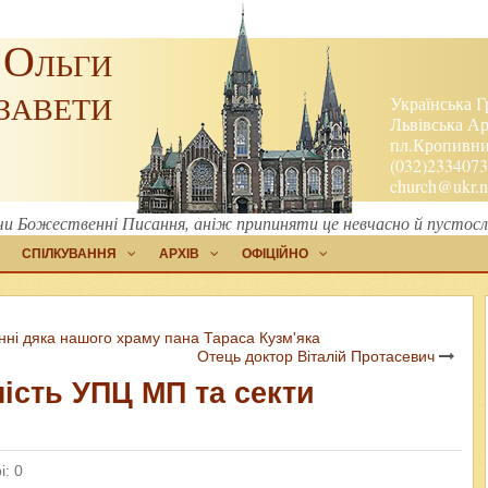
 Ольги
завети
Українська Г
Львівська Ар
пл.Кропивниц
(032)2334073
church@ukr.n
и Божественні Писання, аніж припиняти це невчасно й пустосло
СПІЛКУВАННЯ
АРХІВ
ОФІЦІЙНО
анні дяка нашого храму пана Тараса Кузм'яка
Отець доктор Віталій Протасевич
ість УПЦ МП та секти
і: 0