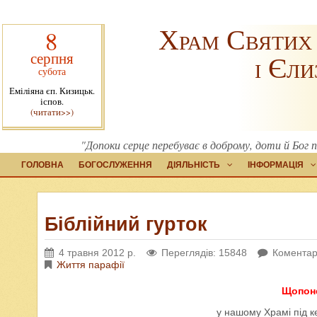
Храм Святих
8
серпня
і Єли
субота
Еміліяна єп. Кизицьк.
іспов.
(читати>>)
"Допоки серце перебуває в доброму, доти й Бог
ГОЛОВНА
БОГОСЛУЖЕННЯ
ДІЯЛЬНІСТЬ
ІНФОРМАЦІЯ
Біблійний гурток
4 травня 2012 р.
Переглядів: 15848
Коментарі
Життя парафії
Щопоне
у нашому Храмі під к