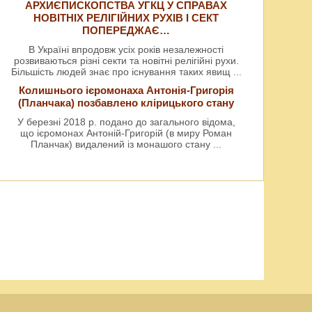
АРХИЄПИСКОПСТВА УГКЦ У СПРАВАХ
НОВІТНІХ РЕЛІГІЙНИХ РУХІВ І СЕКТ
ПОПЕРЕДЖАЄ…
В Україні впродовж усіх років незалежності
розвиваються різні секти та новітні релігійні рухи.
Більшість людей знає про існування таких явищ
...
Колишнього ієромонаха Антонія-Григорія
(Планчака) позбавлено клірицького стану
У березні 2018 р. подано до загального відома,
що ієромонах Антоній-Григорій (в миру Роман
Планчак) видалений із монашого стану
...