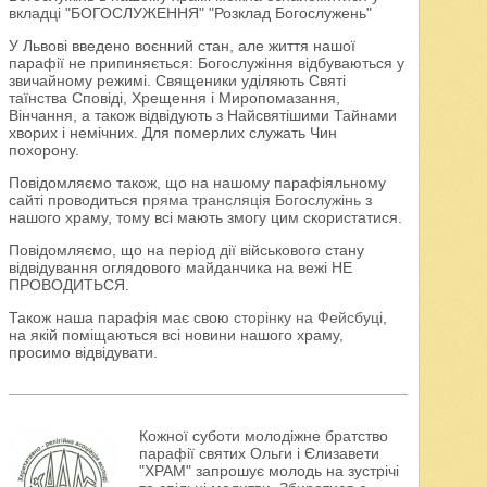
вкладці "БОГОСЛУЖЕННЯ" "Розклад Богослужень"
У Львові введено воєнний стан, але життя нашої
парафії не припиняється: Богослужіння відбуваються у
звичайному режимі. Священики уділяють Святі
таїнства Сповіді, Хрещення і Миропомазання,
Вінчання, а також відвідують з Найсвятішими Тайнами
хворих і немічних. Для померлих служать Чин
похорону.
Повідомляємо також, що на нашому парафіяльному
сайті проводиться
пряма трансляція Богослужінь
з
нашого храму, тому всі мають змогу цим скористатися.
Повідомляємо, що на період дії військового стану
відвідування оглядового майданчика на вежі НЕ
ПРОВОДИТЬСЯ.
Також наша парафія має свою
сторінку на Фейсбуці
,
на якій поміщаються всі новини нашого храму,
просимо відвідувати.
Кожної суботи молодіжне братство
парафії святих Ольги і Єлизавети
"ХРАМ" запрошує молодь на зустрічі