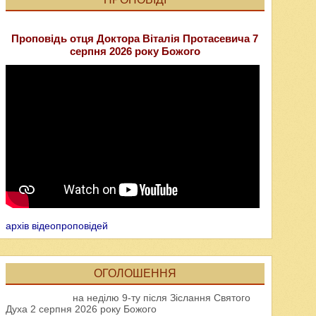
Проповідь отця Доктора Віталія Протасевича 7
серпня 2026 року Божого
архів відеопроповідей
ОГОЛОШЕННЯ
на неділю 9-ту після Зіслання Святого
Духа 2 серпня 2026 року Божого