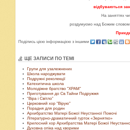
відбуваються зан
На заняттях ч
роздумуємо над Божим словом,
Приєдн
Поділись цією інформацією з іншими
ЩЕ ЗАПИСИ ПО ТЕМІ
Групи для узалежнених
Школа народжувати
Подружні реколекції
Катехитична школа
Молодіжне братство "ХРАМ"
Приготування до Св.Тайни Подружжя
“Віра і Світло”
Церковний хор "Вірую"
Порадня для родин
Архибратство Матері Божої Неустанної Помочі
Літературно-драматичний гурток «Зернятко»
Крилосний хор Архибратства Матері Божої Неустанної
Духовна опіка над хворими