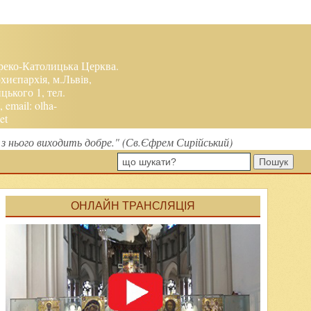
реко-Католицька Церква.
хиєпархія, м.Львів,
ького 1, тел.
, email:
olha-
et
з нього виходить добре." (Св.Єфрем Сирійський)
Пошук
ОНЛАЙН ТРАНСЛЯЦІЯ