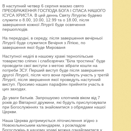
В наступний четвер 6 серпня маємо свято
ПРЕОБРАЖЕННЯ ГОСПОДА БОГА І СПАСА НАШОГО
ІСУСА ХРИСТА. В цей деннь Святу Літургію будемо
служити о 8.00, 10.00, 12.99 та о 18.00, після
завершення кожної Літургії буде освячення
першоплодів.
На передодні, в середу, після завершення вечірньої
Літургії буде служитися Вечірня з Літією, по
завершення якої буде Мированя
Наступної неділі в нашому храмі тернопільське
товариство сліпих і слабозрячих "Біла тростина" буде
проводити свої виступи з метою зібрати кошти на
потреби ЗСУ. Перший виступ буде після завершення
другої Літургії, після чого вони приймуть участь у третій
Літургії, після звершення якої проведуть наступний
виступ. Просимо наших парафіян прийняти участь в
цих заходах.
До уваги батьків. Запрошуємо хлопчиків віком від 7
років до Вівтарної дружини, які будуть прислуговувати
при Богослужіннях та знайомитися з обрядами нашої
Церкви.
Наша Церква дотримується літочислення згідно з
Новоюльянським календарем, з розкладом
Богослужінь в нашому храмі можна ознайомитися у