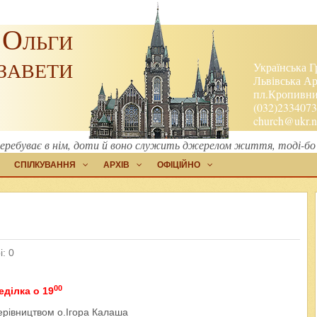
 Ольги
завети
Українська Г
Львівська Ар
пл.Кропивниц
(032)2334073
church@ukr.n
 перебуває в нім, доти й воно служить джерелом життя, тоді-бо 
СПІЛКУВАННЯ
АРХІВ
ОФІЦІЙНО
: 0
00
ділка о 19
ерівництвом о.Ігора Калаша