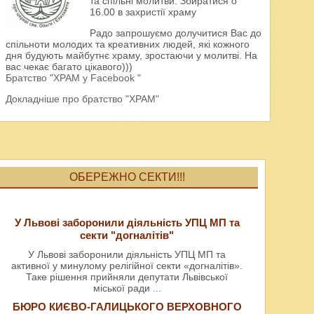
та спільні молитви. Збиратися о
16.00 в захристії храму
Радо запрошуємо долучитися Вас до
спільноти молодих та креативних людей, які кожного
дня будують майбутнє храму, зростаючи у молитві. На
вас чекає багато цікавого)))
Братство "ХРАМ у Facebook "
Докладніше про братство "ХРАМ"
ОБЕРЕЖНО СЕКТИ!!!
У Львові заборонили діяльність УПЦ МП та
секти "догналітів"
У Львові заборонили діяльність УПЦ МП та
активної у минулому релігійної секти «догналітів».
Таке рішення прийняли депутати Львівської
міської ради
...
БЮРО КИЄВО-ГАЛИЦЬКОГО ВЕРХОВНОГО