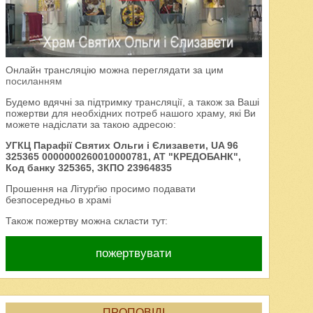
Онлайн трансляцію можна переглядати за цим
посиланням
Будемо вдячні за підтримку трансляції, а також за Ваші
пожертви для необхідних потреб нашого храму, які Ви
можете надіслати за такою адресою:
УГКЦ Парафії Святих Ольги і Єлизавети, UA 96
325365 0000000260010000781, AT "КРЕДОБАНК",
Код банку 325365, ЗКПО 23964835
Прошення на Літурґію просимо подавати
безпосередньо в храмі
Також пожертву можна скласти тут:
пожертвувати
ПРОПОВІДІ