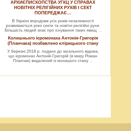
АРХИЄПИСКОПСТВА УГКЦ У СПРАВАХ
НОВІТНІХ РЕЛІГІЙНИХ РУХІВ І СЕКТ
ПОПЕРЕДЖАЄ…
В Україні впродовж усіх років незалежності
розвиваються різні секти та новітні релігійні рухи.
Більшість людей знає про існування таких явищ
...
Колишнього ієромонаха Антонія-Григорія
(Планчака) позбавлено клірицького стану
У березні 2018 р. подано до загального відома,
що ієромонах Антоній-Григорій (в миру Роман
Планчак) видалений із монашого стану
...