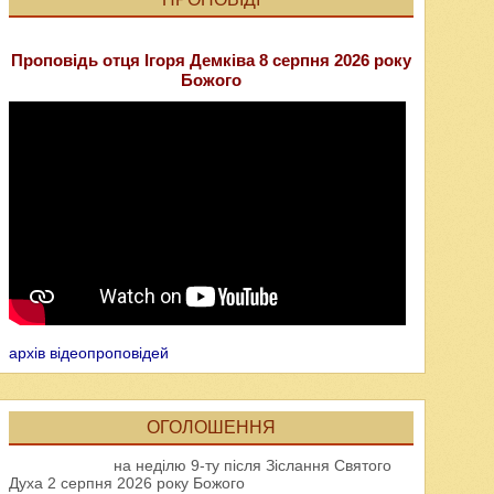
Проповідь отця Ігоря Демківа 8 серпня 2026 року
Божого
архів відеопроповідей
ОГОЛОШЕННЯ
на неділю 9-ту після Зіслання Святого
Духа 2 серпня 2026 року Божого