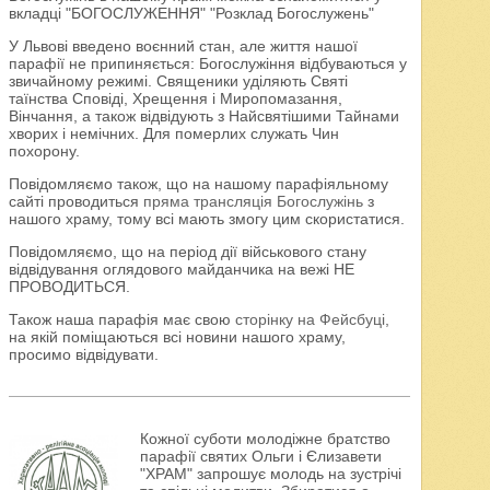
вкладці "БОГОСЛУЖЕННЯ" "Розклад Богослужень"
У Львові введено воєнний стан, але життя нашої
парафії не припиняється: Богослужіння відбуваються у
звичайному режимі. Священики уділяють Святі
таїнства Сповіді, Хрещення і Миропомазання,
Вінчання, а також відвідують з Найсвятішими Тайнами
хворих і немічних. Для померлих служать Чин
похорону.
Повідомляємо також, що на нашому парафіяльному
сайті проводиться
пряма трансляція Богослужінь
з
нашого храму, тому всі мають змогу цим скористатися.
Повідомляємо, що на період дії військового стану
відвідування оглядового майданчика на вежі НЕ
ПРОВОДИТЬСЯ.
Також наша парафія має свою
сторінку на Фейсбуці
,
на якій поміщаються всі новини нашого храму,
просимо відвідувати.
Кожної суботи молодіжне братство
парафії святих Ольги і Єлизавети
"ХРАМ" запрошує молодь на зустрічі