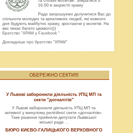
та спільні молитви. Збиратися о
16.00 в захристії храму
Радо запрошуємо долучитися Вас до
спільноти молодих та креативних людей, які кожного
дня будують майбутнє храму, зростаючи у молитві. На
вас чекає багато цікавого)))
Братство "ХРАМ у Facebook "
Докладніше про братство "ХРАМ"
ОБЕРЕЖНО СЕКТИ!!!
У Львові заборонили діяльність УПЦ МП та
секти "догналітів"
У Львові заборонили діяльність УПЦ МП та
активної у минулому релігійної секти «догналітів».
Таке рішення прийняли депутати Львівської
міської ради
...
БЮРО КИЄВО-ГАЛИЦЬКОГО ВЕРХОВНОГО