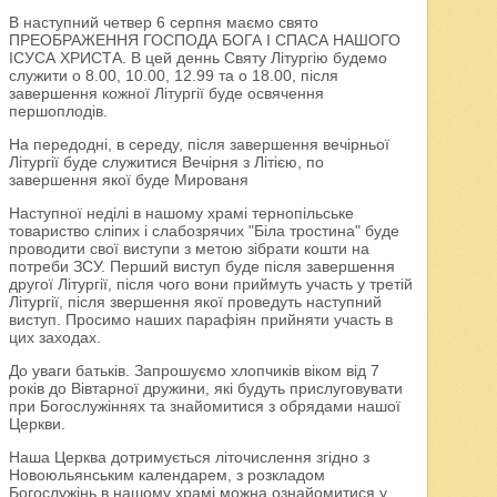
В наступний четвер 6 серпня маємо свято
ПРЕОБРАЖЕННЯ ГОСПОДА БОГА І СПАСА НАШОГО
ІСУСА ХРИСТА. В цей деннь Святу Літургію будемо
служити о 8.00, 10.00, 12.99 та о 18.00, після
завершення кожної Літургії буде освячення
першоплодів.
На передодні, в середу, після завершення вечірньої
Літургії буде служитися Вечірня з Літією, по
завершення якої буде Мированя
Наступної неділі в нашому храмі тернопільське
товариство сліпих і слабозрячих "Біла тростина" буде
проводити свої виступи з метою зібрати кошти на
потреби ЗСУ. Перший виступ буде після завершення
другої Літургії, після чого вони приймуть участь у третій
Літургії, після звершення якої проведуть наступний
виступ. Просимо наших парафіян прийняти участь в
цих заходах.
До уваги батьків. Запрошуємо хлопчиків віком від 7
років до Вівтарної дружини, які будуть прислуговувати
при Богослужіннях та знайомитися з обрядами нашої
Церкви.
Наша Церква дотримується літочислення згідно з
Новоюльянським календарем, з розкладом
Богослужінь в нашому храмі можна ознайомитися у