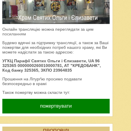
Онлайн трансляцію можна переглядати за цим
посиланням
Будемо вдячні за підтримку трансляції, а також за Ваші
пожертви для необхідних потреб нашого храму, які Ви
можете надіслати за такою адресою:
УГКЦ Парафії Святих Ольги і Єлизавети, UA 96
325365 0000000260010000781, AT "КРЕДОБАНК",
Код банку 325365, ЗКПО 23964835
Прошення на Літурґію просимо подавати
безпосередньо в храмі
Також пожертву можна скласти тут:
пожертвувати
ПРОПОВІДІ