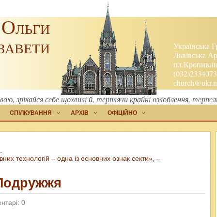
 Ольги
завети
Українська Г
Львівська Ар
пл.Кропивниц
(032)2334073
church@ukr.n
, зрікайся себе щохвилі й, терплячи крайні озлоблення, терпе
СПІЛКУВАННЯ
АРХІВ
ОФІЦІЙНО
.
них технологій – одна із основних ознак секти», –
 Подружжя
нтарі: 0