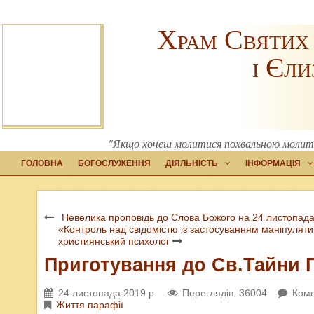
Храм Святих
і Єли
"Якщо хочеш молитися похвальною молитвою
ГОЛОВНА
БОГОСЛУЖЕННЯ
ДІЯЛЬНІСТЬ
ІНФОРМАЦІЯ
Невелика проповідь до Слова Божого на 24 листопада
«Контроль над свідомістю із застосуванням маніпулятив
християнський психолог
Приготування до Св.Тайни
24 листопада 2019 р.
Переглядів: 36004
Коме
Життя парафії