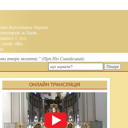
реко-Католицька Церква.
хиєпархія, м.Львів,
ького 1, тел.
, email:
olha-
et
ливо твори молитву." (Прп.Ніл Синайський)
Пошук
ОНЛАЙН ТРАНСЛЯЦІЯ