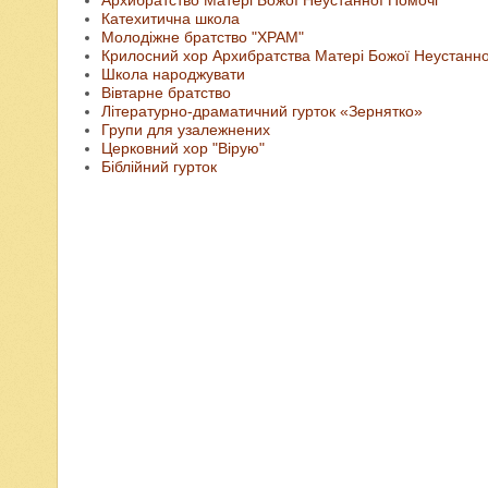
Архибратство Матері Божої Неустанної Помочі
Катехитична школа
Молодіжне братство "ХРАМ"
Крилосний хор Архибратства Матері Божої Неустанної
Школа народжувати
Вівтарне братство
Літературно-драматичний гурток «Зернятко»
Групи для узалежнених
Церковний хор "Вірую"
Біблійний гурток