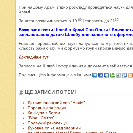
При нашому Храмі згідно розкладу проводяться науки для
Храмі.
00
30
Заняття розпочинаються о 19
і тривають до 21
.
Бажаючих взяти Шлюб в Храмі Свв.Ольги і Єлизавети
запланованою датою Шлюбу для належного оформлен
Розклад передшлюбних наук планується по мірі того, як 
кількість бажаючих, ми формуємо групи і призначаємо дат
Докладніше тут
Записом на Шлюб і оформленням документів займається 
Поділись цією інформацією з іншими
ЩЕ ЗАПИСИ ПО ТЕМІ
Дитячо-юнацький хор "Надія"
Порадня для родин
Канікули з Богом
“Віра і Світло”
Подружні реколекції
Духовна опіка над хворими