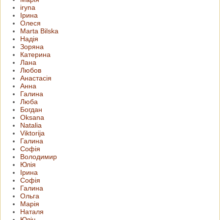
iryna
Ірина
Олеся
Marta Bilska
Надія
Зоряна
Катерина
Лана
Любов
Анастасія
Анна
Галина
Люба
Богдан
Oksana
Natalia
Viktorija
Галина
Софія
Володимир
Юлія
Ірина
Софія
Галина
Ольга
Марія
Наталя
Юліч