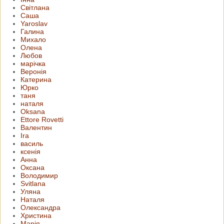
Світлана
Саша
Yaroslav
Галина
Михало
Олена
Любов
марічка
Веронія
Катерина
Юрко
таня
наталя
Oksana
Ettore Rovetti
Валентин
Ira
василь
ксенія
Анна
Оксана
Володимир
Svitlana
Уляна
Наталя
Олександра
Христина
Марія