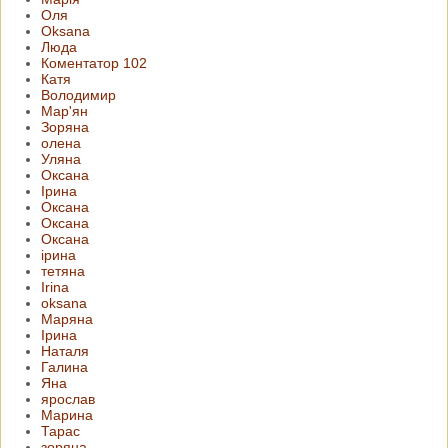
Оля
Oksana
Люда
Коментатор 102
Катя
Володимир
Мар'ян
Зоряна
олена
Уляна
Оксана
Ірина
Оксана
Оксана
Оксана
ірина
тетяна
Irina
oksana
Маряна
Ірина
Наталя
Галина
Яна
ярослав
Марина
Тарас
зоряна