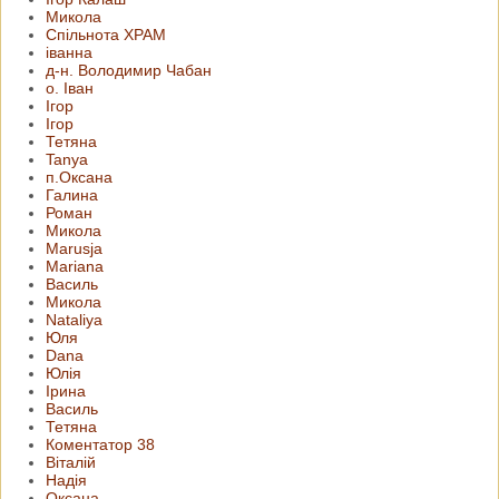
Микола
Спільнота ХРАМ
іванна
д-н. Володимир Чабан
о. Іван
Ігор
Ігор
Тетяна
Tanya
п.Оксана
Галина
Роман
Микола
Marusja
Mariana
Василь
Микола
Nataliya
Юля
Dana
Юлія
Ірина
Василь
Тетяна
Коментатор 38
Віталій
Надія
Оксана