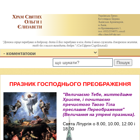
Храм Святих
Українська Греко-
Католицька Церква.
Ольги і
Львівська Архиєпархія,
Єлизавети
м.Львів,
пл.Кропивницького 1,
тел. (032)2334073, email:
olha-church@ukr.net
"Допоки серце перебуває в доброму, доти й Бог перебуває в нім, доти й воно служить джерелом життя,
тоді-бо з нього виходить добре." (Св.Єфрем Сирійський)
Пошук
ПРАЗНИК ГОСПОДНЬОГО ПРЕОБРАЖЕННЯ
"Величаємо Тебе, життєдавче
Христе, і почитаємо
пречистого Твого Тіла
преславне Переображення"
(Величання на утрені празника).
Свята Літургія о 8.00, 10.00, 12.00 і
18.00