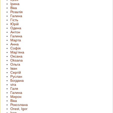
Ірина
Віка
Розалія
Галина
Гість
Юрій
Одена
Антон
Галина
Марта
Анна
Софія
Мар’яна
Оксана
Oksana
Ольга
Іван
Сергій
Руслан
Богдана
vira
Галя
Галина
Мирон
Віка
Роксолана
Orest, Igor
Ігор