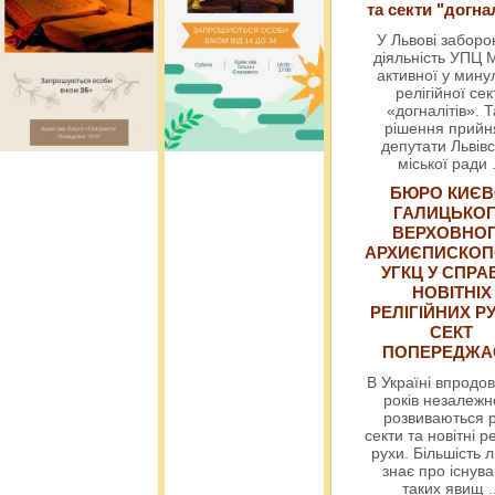
та секти "догна
У Львові забор
діяльність УПЦ 
активної у мин
релігійної сек
«догналітів». Т
рішення прийн
депутати Львівс
міської ради
БЮРО КИЄВ
ГАЛИЦЬКО
ВЕРХОВНО
АРХИЄПИСКОП
УГКЦ У СПРА
НОВІТНІХ
РЕЛІГІЙНИХ РУ
СЕКТ
ПОПЕРЕДЖ
В Україні впродов
років незалежн
розвиваються р
секти та новітні ре
рухи. Більшість 
знає про існув
таких явищ
.