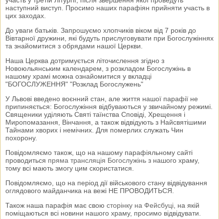
участь у третій Літургії, після звершення якої проведуть
наступний виступ. Просимо наших парафіян прийняти участь в
цих заходах.
До уваги батьків. Запрошуємо хлопчиків віком від 7 років до
Вівтарної дружини, які будуть прислуговувати при Богослужіннях
та знайомитися з обрядами нашої Церкви.
Наша Церква дотримується літочислення згідно з
Новоюльянським календарем, з розкладом Богослужінь в
нашому храмі можна ознайомитися у вкладці
"БОГОСЛУЖЕННЯ" "Розклад Богослужень"
У Львові введено воєнний стан, але життя нашої парафії не
припиняється: Богослужіння відбуваються у звичайному режимі.
Священики уділяють Святі таїнства Сповіді, Хрещення і
Миропомазання, Вінчання, а також відвідують з Найсвятішими
Тайнами хворих і немічних. Для померлих служать Чин
похорону.
Повідомляємо також, що на нашому парафіяльному сайті
проводиться
пряма трансляція Богослужінь
з нашого храму,
тому всі мають змогу цим скористатися.
Повідомляємо, що на період дії військового стану відвідування
оглядового майданчика на вежі НЕ ПРОВОДИТЬСЯ.
Також наша парафія має свою
сторінку на Фейсбуці
, на якій
поміщаються всі новини нашого храму, просимо відвідувати.