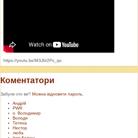
https://youtu.be/M3JbI2Ps_qo
Коментатори
Забули хто ви?
Можна відновити пароль.
Андрій
PWR
о. Володимир
Володя
Тетяна
Нестор
люба
Ігор Калаш