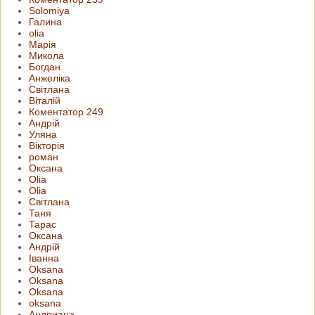
Solomiya
Галина
olia
Марія
Микола
Богдан
Анжеліка
Світлана
Віталій
Коментатор 249
Андрій
Уляна
Вікторія
роман
Оксана
Olia
Olia
Світлана
Таня
Тарас
Оксана
Андрій
Іванна
Oksana
Oksana
Oksana
oksana
Андриана