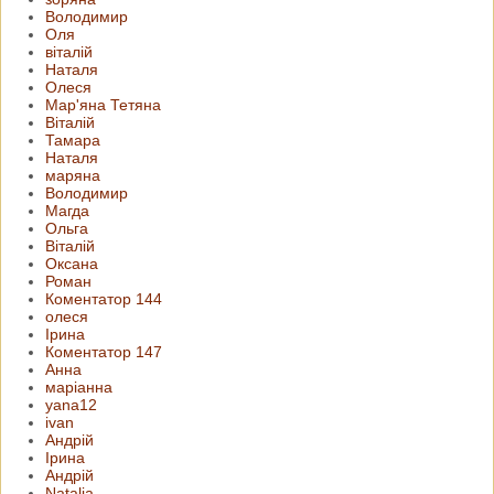
Володимир
Оля
віталій
Наталя
Олеся
Мар'яна Тетяна
Віталій
Тамара
Наталя
маряна
Володимир
Магда
Ольга
Віталій
Оксана
Роман
Коментатор 144
олеся
Ірина
Коментатор 147
Анна
маріанна
yana12
ivan
Андрій
Ірина
Андрій
Natalia