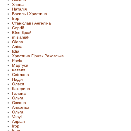
Уляна
Наталія
Василь і Христина
Ігор
Станіслав і Ангеліна
Сергій
Юля Джой
misianiak
Olena
Аліна
lidia
Христина Гірняк Раковська
Pavlo
Мартуся
наталя
Світлана
Надія
Олеся
Катерина
Галина
Ольга
Оксана
Анжеліка
Ольга
Vasyl
Адріан
Ігор
Інна