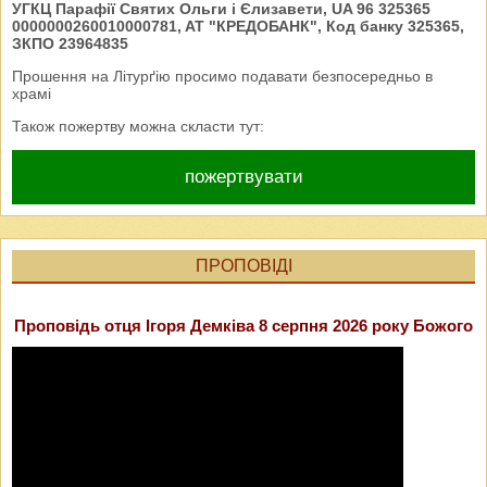
УГКЦ Парафії Святих Ольги і Єлизавети, UA 96 325365
0000000260010000781, AT "КРЕДОБАНК", Код банку 325365,
ЗКПО 23964835
Прошення на Літурґію просимо подавати безпосередньо в
храмі
Також пожертву можна скласти тут:
пожертвувати
ПРОПОВІДІ
Проповідь отця Ігоря Демківа 8 серпня 2026 року Божого