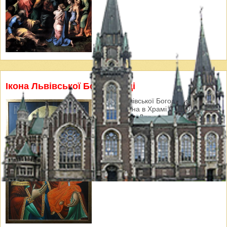
Ікона Львівської Богородиці
Ікона Львівської Богородиці
виставлена в Храмі Свв. Ольги і
Єлизавети Для загального
почитання. Відвідати ікону можна
щодня з 7.30 до 19.30.
Запрошуємо до молитовного
чування біля Ікони.