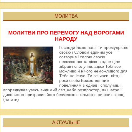
МОЛИТВА
МОЛИТВИ ПРО ПЕРЕМОГУ НАД ВОРОГАМИ
НАРОДУ
Господи Боже наш, Ти премудрістю
своєю і Словом єдиним усе
сотворив і силою своєю
несказаною та дією в одне ціле
зібрав і сполучив, адже Тобі все
можливо й нічого неможливого для
Тебе не існує. Ти всі часи, літа, і
роки своїм Божественним
повелінням з`єднав і сполучив, і
впорядкував увесь видимий світ, небо розпростер, як шатро,і
дивовижно прикрасив його безмежною кількістю пишних зірок,
(читати)
АКТУАЛЬНЕ