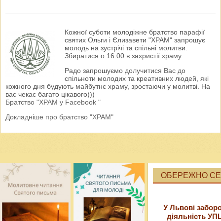
Кожної суботи молодіжне братство парафії
святих Ольги і Єлизавети "ХРАМ" запрошує
молодь на зустрічі та спільні молитви.
Збиратися о 16.00 в захристії храму
Радо запрошуємо долучитися Вас до
спільноти молодих та креативних людей, які
кожного дня будують майбутнє храму, зростаючи у молитві. На
вас чекає багато цікавого)))
Братство "ХРАМ у Facebook "
Докладніше про братство "ХРАМ"
ОБЕРЕЖНО СЕК
У Львові забор
діяльність УП