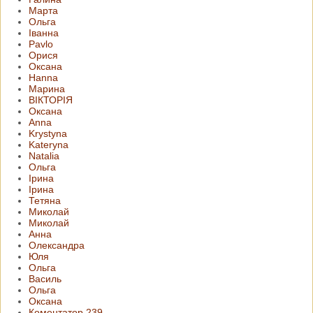
Марта
Ольга
Іванна
Pavlo
Орися
Оксана
Hanna
Марина
ВІКТОРІЯ
Оксана
Anna
Krystyna
Kateryna
Natalia
Ольга
Ірина
Ірина
Тетяна
Миколай
Миколай
Анна
Олександра
Юля
Ольга
Василь
Ольга
Оксана
Коментатор 239