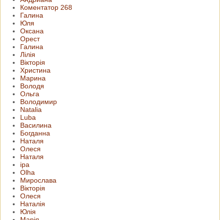
Коментатор 268
Галина
Юля
Оксана
Орест
Галина
Лілія
Вікторія
Христина
Марина
Володя
Ольга
Володимир
Natalia
Luba
Василина
Богданна
Наталя
Олеся
Наталя
іра
Olha
Мирослава
Вікторія
Олеся
Наталія
Юлія
Марія