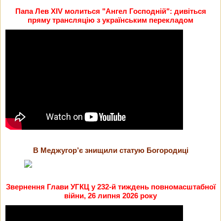
Папа Лев XIV молиться "Ангел Господній": дивіться
пряму трансляцію з українським перекладом
В Меджугор’є знищили статую Богородиці
Звернення Глави УГКЦ у 232-й тиждень повномасштабної
війни, 26 липня 2026 року