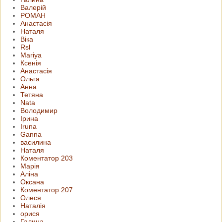
Валерій
РОМАН
Анастасія
Наталя
Віка
Rsl
Mariya
Ксенія
Анастасія
Ольга
Анна
Тетяна
Nata
Володимир
Ірина
Iruna
Ganna
василина
Наталя
Коментатор 203
Марія
Аліна
Оксана
Коментатор 207
Oлеся
Наталія
орися
Галина