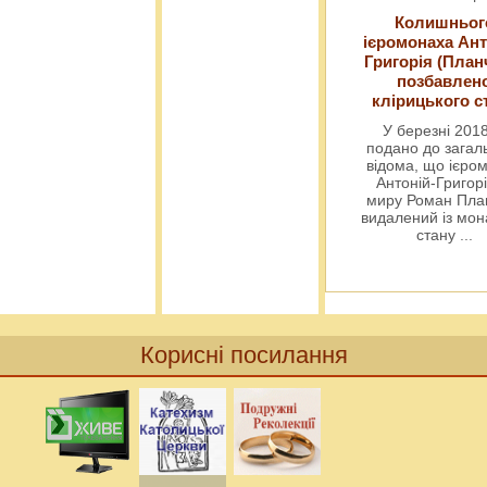
Колишньог
ієромонаха Ант
Григорія (План
позбавлен
клірицького с
У березні 2018
подано до загал
відома, що ієро
Антоній-Григорі
миру Роман Пла
видалений із мо
стану
...
Корисні посилання