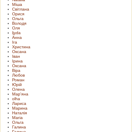
Міша
Світлана
Орися
Ольга
Володя
Оля
ljyda
Анна
Ira
Христина
Оксана
Іван
Ірина
Оксана
Віра
Любов
Роман
Юрій
Олена
Мар'яна
olha
Лариса
Марина
Наталія
Maria
Ольга
Галина
Галина