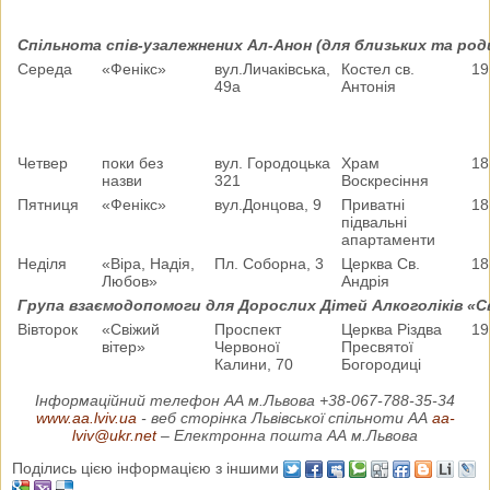
Спільнота спів-узалежнених Ал-Анон (для близьких та род
Cереда
«Фенікс»
вул.Личаківська,
Костел св.
19
49а
Антонія
Четвер
поки без
вул. Городоцька
Храм
18
назви
321
Воскресіння
Пятниця
«Фенікс»
вул.Донцова, 9
Приватні
18
підвальні
апартаменти
Неділя
«Віра, Надія,
Пл. Соборна, 3
Церква Св.
18
Любов»
Андрія
Група взаємодопомоги для Дорослих Дітей Алкоголіків «С
Вівторок
«Свіжий
Проспект
Церква Різдва
19
вітер»
Червоної
Пресвятої
Калини, 70
Богородиці
Інформаційний телефон АА м.Львова +38-067-788-35-34
www.aa.lviv.ua
- веб сторінка Львівської спільноти АА
aa-
lviv@ukr.net
– Електронна пошта АА м.Львова
Поділись цією інформацією з іншими