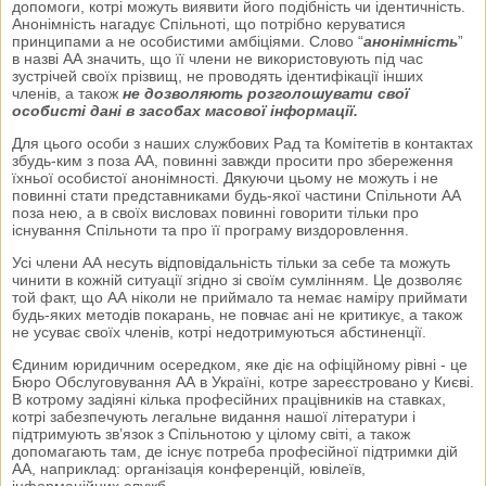
допомоги, котрі можуть виявити його подібність чи ідентичність.
Анонімність нагадує Спільноті, що потрібно керуватися
принципами а не особистими амбіціями. Слово “
анонімність
”
в назві АА значить, що її члени не використовують під час
зустрічей своїх прізвищ, не проводять ідентифікації інших
членів, а також
не дозволяють розголошувати свої
особисті дані в засобах масової інформації.
Для цього особи з наших службових Рад та Комітетів в контактах
збудь-ким з поза АА, повинні завжди просити про збереження
їхньої особистої анонімності. Дякуючи цьому не можуть і не
повинні стати представниками будь-якої частини Спільноти АА
поза нею, а в своїх висловах повинні говорити тільки про
існування Спільноти та про її програму виздоровлення.
Усі члени АА несуть відповідальність тільки за себе та можуть
чинити в кожній ситуації згідно зі своїм сумлінням. Це дозволяє
той факт, що АА ніколи не приймало та немає наміру приймати
будь-яких методів покарань, не повчає ані не критикує, а також
не усуває своїх членів, котрі недотримуються абстиненції.
Єдиним юридичним осередком, яке діє на офіційному рівні - це
Бюро Обслуговування АА в Україні, котре зареєстровано у Києві.
В котрому задіяні кілька професійних працівників на ставках,
котрі забезпечують легальне видання нашої літератури і
підтримують зв’язок з Спільнотою у цілому світі, а також
допомагають там, де існує потреба професійної підтримки дій
АА, наприклад: організація конференцій, ювілеїв,
інформаційних служб.