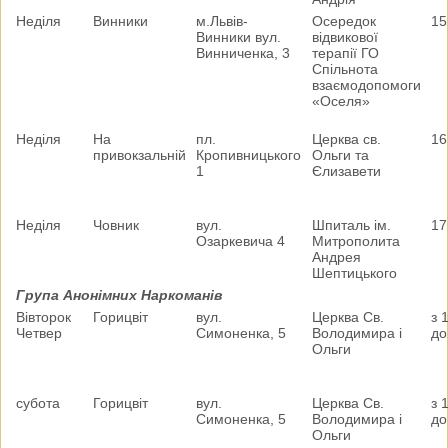
Неділя
Винники
м.Львів-
Осередок
15
Винники вул.
відвикової
Винниченка, 3
терапії ГО
Спільнота
взаємодопомоги
«Оселя»
Неділя
На
пл.
Церква св.
16
привокзальній
Кропивницького
Ольги та
1
Єлизавети
Неділя
Човник
вул.
Шпиталь ім.
17
Озаркевича 4
Митрополита
Андрея
Шептицького
Група Анонімних Наркоманів
Вівторок
Горицвіт
вул.
Церква Св.
з 
Четвер
Симоненка, 5
Володимира і
до
Ольги
субота
Горицвіт
вул.
Церква Св.
з 
Симоненка, 5
Володимира і
до
Ольги