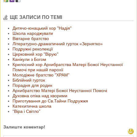
ЩЕ ЗАПИСИ ПО ТЕМІ
Дитячо-юнацький хор "Надія"
Школа народжувати
Вівтарне братство
Літературно-драматичний гурток «Зернятко»
Подружні реколекції
Церковний хор "Вірую"
Канікули з Богом
Крилосний хор Архибратства Матері Божої Неустанної
Помочі при нашій парохії
Молодіжне братство "ХРАМ"
Біблійний гурток
Порадня для родин
Архибратство Матері Божої Неустанної Помочі
Духовна опіка над хворими
Приготування до Св.Тайни Подружжя
Катехитична школа
“Віра і Світло”
Залиште коментар!