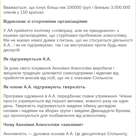
Вважається, що існує більш ніж 100000 груп і близько 3.000.000
членів у 150 країнах.
Відносини зі сторонніми організаціями
У АА прийнято політику «співпраці, але не приєднання» з
іншими організаціями, що стурбовані проблемою алкоголізму.
Ми не маємо ніякої думки з питань, що не стосуються діяльності
А.А., і як не підтримуємо, так і не виступаємо проти будь-яких
дискусій.
Як підтримується А.А.
За роки свого існування Анонімні Алкоголіки виробили і
зміцнили традицію цілковитої самопідтримки і відмови від
прийняття внесків від осіб, що не є членами Спільноти.
Як члени А.А. підтримують тверезість
Програма одужання в А.А. передбачає повне утримання. Члени
просто утримуються від першої випивки, кожного разу на один
день. Тверезість підтримується завдяки обміну досвідом,
силами і надіями на зборах групи і завдяки Дванадцяти Крокам,
що пропонуються для позбавлення від алкоголізму.
Чому Анонімні Алкоголіки «анонімні»
Анонімність — духовна основа А.А. Це дисциплінує Спільноту,