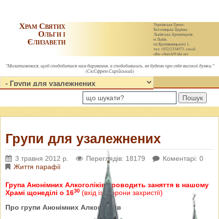
Храм Святих
Українська Греко-
Католицька Церква.
Ольги і
Львівська Архиєпархія,
Єлизавети
м.Львів,
пл.Кропивницького 1,
тел. (032)2334073, email:
olha-church@ukr.net
"Молитимемося, щоб сподобитися нам дарування, а сподобившись, не будемо про себе високої думки."
(Св.Єфрем Сирійський)
Пошук
Групи для узалежнених
3 травня 2012 р.
Переглядів: 18179
Коментарі: 0
Життя парафії
Група Анонімних Алкоголіків проводить заняття в нашому
30
Храмі щонеділі о 16
(вхід із сторони захристії)
Про групи Анонімних Алкоголіків