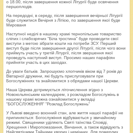
о 18.00, після завершення кожної Літургії буде освячення
першоплодів.
На передодні, в середу, після завершення вечірньої Літургії
буде служитися Вечірня з Літією, по завершення якої буде
Мированя
Наступної неділі в нашому храмі тернопільське товариство
сліпих і слабозрячих "Біла тростина" буде проводити свої
виступи з метою зібрати кошти на потреби ЗСУ. Перший
виступ буде після завершення другої Літургії, після чого вони
приймуть участь у третій Літургії, після звершення якої
проведуть наступний виступ. Просимо наших парафіян
прийняти участь в цих заходах.
До уваги батьків. Запрошуємо хлопчиків віком від 7 років до
Вівтарної дружини, які будуть прислуговувати при
Богослужіннях та знайомитися з обрядами нашої Церкви.
Наша Церква дотримується літочислення згідно з
Новоюльянським календарем, з розкладом Богослужінь в
нашому храмі можна ознайомитися у вкладці
"БОГОСЛУЖЕННЯ" "Розклад Богослужень"
У Львові введено воєнний стан, але життя нашої парафії не
припиняється: Богослужіння відбуваються у звичайному
режимі. Священики уділяють Святі таїнства Сповіді,
Хрещення і Миропомазання, Вінчання, а також відвідують з
Найсвятішими Тайнами хворих і немічних. Для померлих