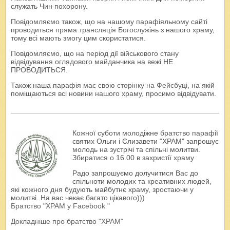
служать Чин похорону.
Повідомляємо також, що на нашому парафіяльному сайті
проводиться
пряма трансляція Богослужінь
з нашого храму,
тому всі мають змогу цим скористатися.
Повідомляємо, що на період дії військового стану
відвідування оглядового майданчика на вежі НЕ
ПРОВОДИТЬСЯ.
Також наша парафія має свою
сторінку на Фейсбуці
, на якій
поміщаються всі новини нашого храму, просимо відвідувати.
Кожної суботи молодіжне братство парафії
святих Ольги і Єлизавети "ХРАМ" запрошує
молодь на зустрічі та спільні молитви.
Збиратися о 16.00 в захристії храму
Радо запрошуємо долучитися Вас до
спільноти молодих та креативних людей,
які кожного дня будують майбутнє храму, зростаючи у
молитві. На вас чекає багато цікавого)))
Братство "ХРАМ у Facebook "
Докладніше про братство "ХРАМ"