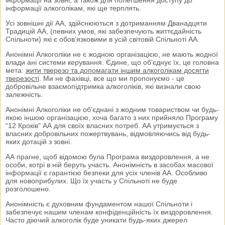
інформації алкоголікам, які ще терплять.
Усі зовнішні дії АА, здійснюються з дотриманням Дванадцяти
Традицій АА, (певних умов, які забезпечують життєдайність
Спільноти) які є обов’язковими в усій світовій Спільноті АА.
Анонімні Алкоголіки не є жодною організацією, не мають жодної
влади ані системи керування. Єдине, що об’єднує їх, це головна
мета:
жити тверезо та допомагати іншим алкоголікам досягти
тверезості
. Ми не фахівці, все що ми пропонуємо - це
добровільне взаємопідтримка алкоголіків, які визнали свою
залежність.
Анонімні Алкоголіки не об’єднані з жодним товариством чи будь-
якою іншою організацією, хоча багато з них прийняло Програму
“12 Кроків” АА для своїх власних потреб. АА утримується з
власних добровільних пожертвувань, відмовляючись від будь-
яких дотацій з зовні.
АА прагне, щоб відомою була Програма виздоровлення, а не
особи, котрі в ній беруть участь. Анонімність в засобах масової
інформації є гарантією безпеки для усіх членів АА. Особливо
для новоприбулих. Що їх участь у Спільноті не буде
розголошено.
Анонімність є духовним фундаментом нашої Спільноти і
забезпечує нашим членам конфіденційність їх виздоровлення.
Часто діючий алкоголік буде уникати будь-яких джерел