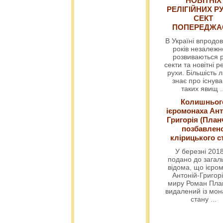
НОВІТНІХ
РЕЛІГІЙНИХ РУ
СЕКТ
ПОПЕРЕДЖ
В Україні впродов
років незалежн
розвиваються р
секти та новітні ре
рухи. Більшість 
знає про існув
таких явищ
.
Колишньог
ієромонаха Ант
Григорія (План
позбавлен
клірицького с
У березні 2018
подано до загал
відома, що ієро
Антоній-Григорі
миру Роман Пла
видалений із мо
стану
...