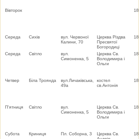
Вівторок
18
Середа
Сихів
вул. Червоної
Церква Різдва
18
Калини, 70
Пресвятої
Богородиці
Середа
Світло
вул.
Церква Св.
18
Симоненка, 5
Володимира і
Ольги
Четвер
Біла Троянда
вул.Личаківська,
костел
18
49а
св.Антонія
П'ятниця
Світло
вул.
Церква Св.
18
Симоненка, 5
Володимира і
Ольги
Субота
Криниця
Пл. Соборна, 3
Церква Св.
18
Андрія