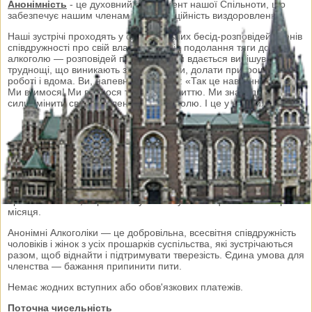
Анонімність
- це духовний фундамент нашої Спільноти, що
забезпечує нашим членам конфіденційність виздоровлення.
Наші зустрічі проходять у формі вільних бесід-розповідей членів
співдружності про свій власний досвід подолання тяги до
алкоголю — розповідей про те, як нам вдається вирішувати
труднощі, що виникають з оточуючими, долати прикрощі на
роботі і вдома. Ви, напевно, спитаєте: «Так це навчання?» Так!
Ми вчимося! Ми вчимося тверезому життю. Ми знаходимо в собі
сили змінити своє ставлення до алкоголю. І це у нас виходить...
це означає що на групу може прийти будь-хто, лікар,
БОМЖ, міліціонер, депутат, водій таксі, двірник, вчитель, -
перед хворобою усі рівні.
Також групи АА практикують "відкриті збори", збори на які
можуть прийти будь-хто, (друзі, дружини, священники, лікарі,
брати та сестри узалежнених осіб) усі, хто цікавиться цією
проблематикою, переважно у нашому місті - це останні збори
місяця.
Анонімні Алкоголіки — це добровільна, всесвітня співдружність
чоловіків і жінок з усіх прошарків суспільства, які зустрічаються
разом, щоб віднайти і підтримувати тверезість. Єдина умова для
членства — бажання припинити пити.
Немає жодних вступних або обов'язкових платежів.
Поточна чисельність