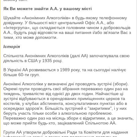
Як Ви можете знайти А.А. у вашому місті
Шукайте «Анонімних Алкоголіків» в будь-якому телефонному
довіднику. У більшості міст центральний Офіс А.А., або
«Інтергрупа», що складаються головним чином з добровольців
А.А., будуть раді відповісти на ваші питання і/або зв'язати Вас з
тими, хто може допомогти.
Історія
Спільнота Анонімних Алкоголіків (далі АА) започаткувала свою
діяльність в США у 1935 році.
В Україні АА розвивається з 1989 року, та на сьогодні налічує
більше 60-ти груп.
Анонімні Алкоголіки у визначені дні проводять зустрічі (збори).
Окремі групи проводять свої зібрання переважно один раз на
тиждень, тривалістю від однієї до двох годин. Найчастіше ці
зустрічі відбуваються в орендованих приміщеннях церков та
костелів, у клубах абстинента, консультативних пунктах або в
осередках здоров’я. Більшість зустрічей є "закритими", і у них
беруть участь тільки особи з алкогольною проблемою.
Переважно один раз на місяць збори є відкритими, а це значить,
що може прийти будь-хто, зацікавлений Спільнотою АА.
Групи АА утворили добровільні Ради та Комітети для надання
інформації на зовні, а також для полегшення доступу до