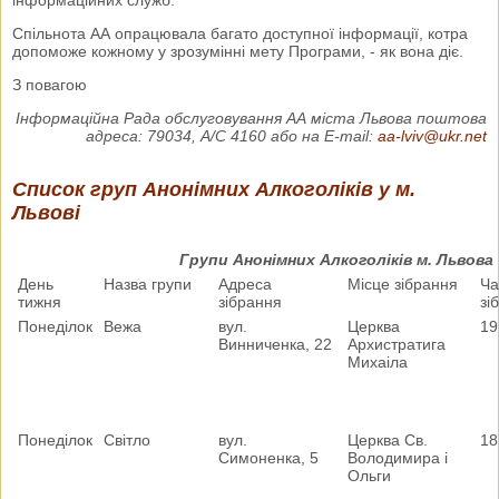
Спільнота АА опрацювала багато доступної інформації, котра
допоможе кожному у зрозумінні мету Програми, - як вона діє.
З повагою
Інформаційна Рада обслуговування АА міста Львова поштова
адреса: 79034, A/C 4160 або на E-mail:
aa-lviv@ukr.net
Список груп Анонімних Алкоголіків у м.
Львові
Групи Анонімних Алкоголіків м. Львова
День
Назва групи
Адреса
Місце зібрання
Ча
тижня
зібрання
зі
Понеділок
Вежа
вул.
Церква
19
Винниченка, 22
Архистратига
Михаіла
Понеділок
Світло
вул.
Церква Св.
18
Симоненка, 5
Володимира і
Ольги