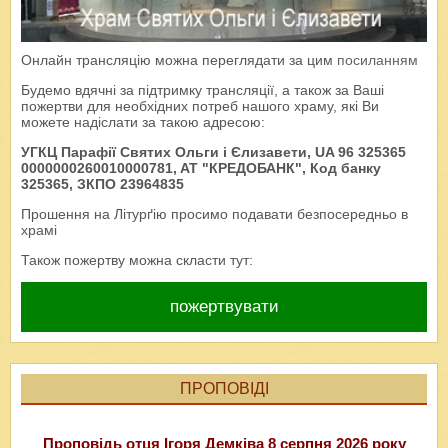
Онлайн трансляцію можна переглядати за цим
посиланням
Будемо вдячні за підтримку трансляції, а також за Ваші
пожертви для необхідних потреб нашого храму, які Ви
можете надіслати за такою адресою:
УГКЦ Парафії Святих Ольги і Єлизавети, UA 96 325365
0000000260010000781, AT "КРЕДОБАНК", Код банку
325365, ЗКПО 23964835
Прошення на Літурґію просимо подавати безпосередньо в
храмі
Також пожертву можна скласти тут:
пожертвувати
ПРОПОВІДІ
Проповідь отця Ігоря Демківа 8 серпня 2026 року