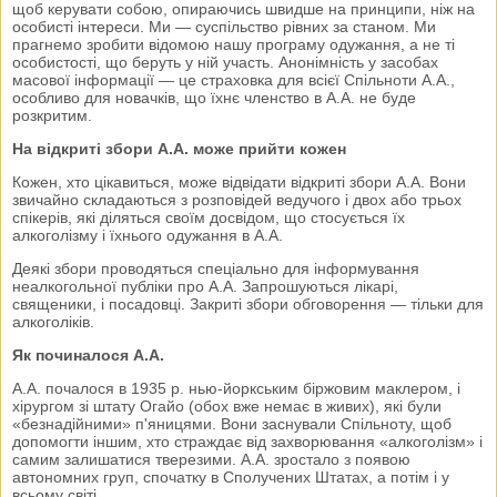
щоб керувати собою, опираючись швидше на принципи, ніж на
особисті інтереси. Ми — суспільство рівних за станом. Ми
прагнемо зробити відомою нашу програму одужання, а не ті
особистості, що беруть у ній участь. Анонімність у засобах
масової інформації — це страховка для всієї Спільноти А.А.,
особливо для новачків, що їхнє членство в А.А. не буде
розкритим.
На відкриті збори А.А. може прийти кожен
Кожен, хто цікавиться, може відвідати відкриті збори А.А. Вони
звичайно складаються з розповідей ведучого і двох або трьох
спікерів, які діляться своїм досвідом, що стосується їх
алкоголізму і їхнього одужання в А.А.
Деякі збори проводяться спеціально для інформування
неалкогольної публіки про А.А. Запрошуються лікарі,
священики, і посадовці. Закриті збори обговорення — тільки для
алкоголіків.
Як починалося А.А.
А.А. почалося в 1935 р. нью-йоркським біржовим маклером, і
хірургом зі штату Огайо (обох вже немає в живих), які були
«безнадійними» п'яницями. Вони заснували Спільноту, щоб
допомогти іншим, хто страждає від захворювання «алкоголізм» і
самим залишатися тверезими. А.А. зростало з появою
автономних груп, спочатку в Сполучених Штатах, а потім і у
всьому світі.