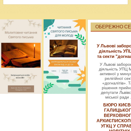
ОБЕРЕЖНО СЕК
У Львові забор
діяльність УП
та секти "догна
У Львові забор
діяльність УПЦ 
активної у мин
релігійної сек
«догналітів». Т
рішення прийн
депутати Львівс
міської ради
БЮРО КИЄВ
ГАЛИЦЬКО
ВЕРХОВНО
АРХИЄПИСКОП
УГКЦ У СПРА