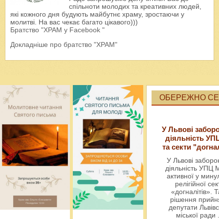
спільноти молодих та креативних людей,
які кожного дня будують майбутнє храму, зростаючи у
молитві. На вас чекає багато цікавого)))
Братство "ХРАМ у Facebook "
Докладніше про братство "ХРАМ"
ОБЕРЕЖНО СЕК
У Львові забор
діяльність УП
та секти "догна
У Львові забор
діяльність УПЦ 
активної у мин
релігійної сек
«догналітів». Т
рішення прийн
депутати Львівс
міської ради