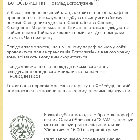
"БОГОСЛУЖЕННЯ" "Розклад Богослужень"
У Львові введено воєнний стан, але життя нашої парафії не
припиняється: Богослужіння відбуваються у звичайному
режимі. Священики уділяють Святі таїнства Сповіді,
Хрещення і Миропомазання, Вінчання, а також відвідують з
Найсвятішими Тайнами хворих і немічних. Для померлих
служать Чин похорону.
Повідомляємо також, що на нашому парафіяльному сайті
проводиться
пряма трансляція Богослужінь
з нашого храму,
тому всі мають змогу цим скористатися.
Повідомляємо, що на період дії військового стану
відвідування оглядового майданчика на вежі НЕ
ПРОВОДИТЬСЯ.
Також наша парафія має свою
сторінку на Фейсбуці
, на якій
поміщаються всі новини нашого храму, просимо відвідувати.
Кожної суботи молодіжне братство парафії
святих Ольги і Єлизавети "ХРАМ" запрошує
молодь на зустрічі та спільні молитви.
Збиратися о 16.00 в захристії храму
Радо запрошуємо долучитися Вас до