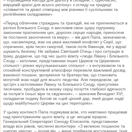
взірцевій країні для всього регіону» з огляду на традиції
«співжиття та дієвої співпраці між різними її суспільними та
релігійними складовими».
«Перед обличчям страждань та трагедій, які не припиняються в
регіоні Близького Сходу, я висловив свою щиру підтримку
законним прагненням цих, дорогих серцю народів, приносячи
їм послання заохочення та миру», – вів далі Папа, зазначаючи,
що, насамперед, має на увазі жахливий конфлікт у Сирії, що
спричиняє, крім тисяч смертей, також потік біженців, які у відчаї
шукають безпеку. Не забуває Святіший Отець і про ситуацію в
Іраку, додаючи, що під час цього візиту «люди Лівану і Близького
Сходу – католики, представники інших Церков та Церковних
спільнот і різних мусульманських спільнот – з ентузіазмом та в
спокійній конструктивній атмосфері пережили важливий досвід
взаємної пошани, зрозуміння та братерства, що становить
могутній знак надії для всього людства. Але передовсім, це
зустріч з католиками Лівану та Близького Сходу, присутніми
тисячами, пробудила в моєму серці почуття глибокої вдячності
за полум’я їхньої віри та свідчення», – зазначив Венедикт XVI,
складаючи подяку Богові за «цей цінний дар, який додає надії
щодо майбутнього Церкви на цих територіях».
У цьому контексті Папа подякував всім, хто невтомно працював
над приготуванням цього візиту, а це: місцеві ієрархи,
Генеральний Секретаріат Синоду Єпископів, представники
влади всіх рівнів, численні волонтери. «З великою пошаною та
щирою увагою, – додав він, – мене приймали мусульмани; їхня