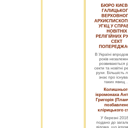
БЮРО КИЄВ
ГАЛИЦЬКО
ВЕРХОВНО
АРХИЄПИСКОП
УГКЦ У СПРА
НОВІТНІХ
РЕЛІГІЙНИХ РУ
СЕКТ
ПОПЕРЕДЖ
В Україні впродов
років незалежн
розвиваються р
секти та новітні ре
рухи. Більшість 
знає про існув
таких явищ
.
Колишньог
ієромонаха Ант
Григорія (План
позбавлен
клірицького с
У березні 2018
подано до загал
відома, що ієро