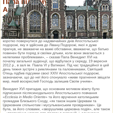
Папа підсумував
Апостольську подорож до
Лівану
19 вересня 2012 р.
Переглядів: 3333
Коментарі: 0
«Дорогі брати й сестри, сьогодні хочу серцем та думками
коротко повернутися до надзвичайних днів Апостольської
подорожі, яку я здійснив до Лівану.
Подорожі, якої я дуже
прагнув, не зважаючи на важкі обставини, вважаючи, що батько
повинен бути поряд зі своїми дітьми, коли вони змагаються з
нелегкими проблемами», – сказав Папа Венедикт XVI на
початку загальної аудієнції, що відбулася у середу, 19 вересня
2012 р., в залі ім. Павла VI у Ватикані. Під час традиційної в цей
день тижня зустрічі з римлянами та паломниками, Святіший
Отець підбив підсумки своєї ХХIV Апостольської подорожі,
зазначаючи, що до неї його спонукало «живе прагнення звіщати
мир, який воскреслий Господь залишив Своїм учням».
Венедикт XVI пригадав, що основним мотивом візиту було
підписання післясинодального Апостольського повчання
«
Ecclesia in Medio Oriente
» та його вручення католицьким
громадам Близького Сходу, «як також іншим Церквам та
Церковним спільнотам і мусульманським провідникам». Це
була, за його словами, «зворушлива церковна подія», але також
– «провидінна нагода для діалогу в складній, і, одночасно,