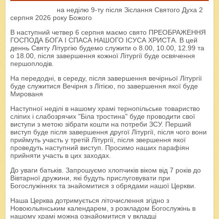
на неділю 9-ту після Зіслання Святого Духа 2
серпня 2026 року Божого
В наступний четвер 6 серпня маємо свято ПРЕОБРАЖЕННЯ
ГОСПОДА БОГА І СПАСА НАШОГО ІСУСА ХРИСТА. В цей
деннь Святу Літургію будемо служити о 8.00, 10.00, 12.99 та
о 18.00, після завершення кожної Літургії буде освячення
першоплодів.
На передодні, в середу, після завершення вечірньої Літургії
буде служитися Вечірня з Літією, по завершення якої буде
Мированя
Наступної неділі в нашому храмі тернопільське товариство
сліпих і слабозрячих "Біла тростина" буде проводити свої
виступи з метою зібрати кошти на потреби ЗСУ. Перший
виступ буде після завершення другої Літургії, після чого вони
приймуть участь у третій Літургії, після звершення якої
проведуть наступний виступ. Просимо наших парафіян
прийняти участь в цих заходах.
До уваги батьків. Запрошуємо хлопчиків віком від 7 років до
Вівтарної дружини, які будуть прислуговувати при
Богослужіннях та знайомитися з обрядами нашої Церкви.
Наша Церква дотримується літочислення згідно з
Новоюльянським календарем, з розкладом Богослужінь в
нашому храмі можна ознайомитися у вкладці