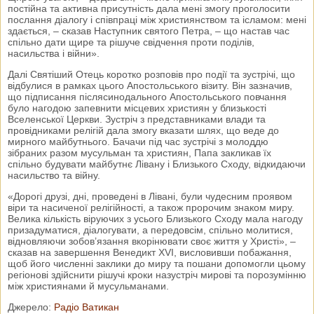
постійна та активна присутність дала мені змогу проголосити
послання діалогу і співпраці між християнством та ісламом: мені
здається, – сказав Наступник святого Петра, – що настав час
спільно дати щире та рішуче свідчення проти поділів,
насильства і війни».
Далі Святіший Отець коротко розповів про події та зустрічі, що
відбулися в рамках цього Апостольського візиту. Він зазначив,
що підписання післясинодального Апостольського повчання
було нагодою запевнити місцевих християн у близькості
Вселенської Церкви. Зустріч з представниками влади та
провідниками релігій дала змогу вказати шлях, що веде до
мирного майбутнього. Бачачи під час зустрічі з молоддю
зібраних разом мусульман та християн, Папа закликав їх
спільно будувати майбутнє Лівану і Близького Сходу, відкидаючи
насильство та війну.
«Дорогі друзі, дні, проведені в Лівані, були чудесним проявом
віри та насиченої релігійності, а також пророчим знаком миру.
Велика кількість віруючих з усього Близького Сходу мала нагоду
призадуматися, діалогувати, а передовсім, спільно молитися,
відновляючи зобов’язання вкорінювати своє життя у Христі», –
сказав на завершення Венедикт XVI, висловивши побажання,
щоб його численні заклики до миру та пошани допомогли цьому
регіонові здійснити рішучі кроки назустріч мирові та порозумінню
між християнами й мусульманами.
Джерело:
Радіо Ватикан