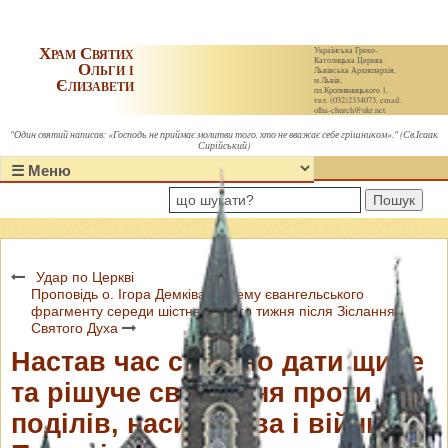
Храм Святих
Українська Греко-
Католицька Церква.
Ольги і
Львівська Архиєпархія,
Єлизавети
м.Львів,
пл.Кропивницького 1,
тел. (032)2334073, email:
olha-church@ukr.net
"Один святий написав: «Господь не приймає молитви того, хто не вважає себе грішником»." (Св.Ісаак
Сирійський)
Пошук
Удар по Церкві
Проповідь о. Ігора Демківа на тему євангельського
фрагменту середи шістнадцятого тижня після Зіслання
Святого Духа
Настав час спільно дати щире
та рішуче свідчення проти
поділів, насильства і війни.