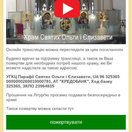
Онлайн трансляцію можна переглядати за цим
посиланням
Будемо вдячні за підтримку трансляції, а також за Ваші
пожертви для необхідних потреб нашого храму, які Ви
можете надіслати за такою адресою:
УГКЦ Парафії Святих Ольги і Єлизавети, UA 96 325365
0000000260010000781, AT "КРЕДОБАНК", Код банку
325365, ЗКПО 23964835
Прошення на Літурґію просимо подавати безпосередньо в
храмі
Також пожертву можна скласти тут:
пожертвувати