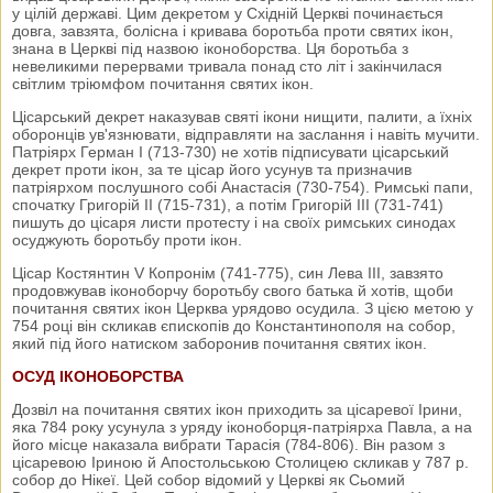
у цілій державі. Цим декретом у Східній Церкві починається
довга, завзята, болісна і кривава боротьба проти святих ікон,
знана в Церкві під назвою іконоборства. Ця боротьба з
невеликими перервами тривала понад сто літ і закінчилася
світлим тріюмфом почитання святих ікон.
Цісарський декрет наказував святі ікони нищити, палити, а їхніх
оборонців ув'язнювати, відправляти на заслання і навіть мучити.
Патріярх Герман І (713-730) не хотів підписувати цісарський
декрет проти ікон, за те цісар його усунув та призначив
патріярхом послушного собі Анастасія (730-754). Римські папи,
спочатку Григорій II (715-731), а потім Григорій III (731-741)
пишуть до цісаря листи протесту і на своїх римських синодах
осуджують боротьбу проти ікон.
Цісар Костянтин V Копронім (741-775), син Лева III, завзято
продовжував іконоборчу боротьбу свого батька й хотів, щоби
почитання святих ікон Церква урядово осудила. З цією метою у
754 році він скликав єпископів до Константинополя на собор,
який під його натиском заборонив почитання святих ікон.
ОСУД ІКОНОБОРСТВА
Дозвіл на почитання святих ікон приходить за цісаревої Ірини,
яка 784 року усунула з уряду іконоборця-патріярха Павла, а на
його місце наказала вибрати Тарасія (784-806). Він разом з
цісаревою Іриною й Апостольською Столицею скликав у 787 р.
собор до Нікеї. Цей собор відомий у Церкві як Сьомий