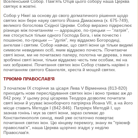
Вселенський Собор. Пам'ять Отців цього собору наша Церква
святкує в жовтні.
Собор у Нікеї за основу до свого догматичного рішення щодо
святих ікон бере науку святого Йоана Дамаскина (к. 675-749),
великого богослова Східної Церкви. Собор виразно підкреслює
різницю між почитанням — адорацією, по-грецьки — "латрія",
яке стосується тільки одного Господа Бога, і між почестю і
пошаною, по-грецьки — "дулія", яку віддаємо Богородиці,
ангелам і святим. Собор навчає, що святі ікони це тільки видимі
символи невидимих осіб, яким віддаємо почесть. Почитаючи
святі ікони, ми не почитаємо паперу, полотна чи дерева, з яких
зроблені святі ікони, тільки віддаємо честь тим особам, які на
них зображені. Почитання святих ікон Собор ставить нарівні з
почитанням святого Євангелія, хреста й мощей святих.
ТРІЮМФ ПРАВОСЛАВ'Я
З початком IX сторіччя за цісаря Лева V Вірменина (813-820)
приходить нове переслідування святих ікон і воно триває аж до
842 року. У цьому році цісарева Теодора дозволяє почитати
святі ікони й усуває іконоборчого патріярха Йоана VII, а на його
місце ставить Методія І (842-846). Патріярх Методій І, що
зазнав гонінь і мук за святі ікони, зараз скликає до
Константинополя синод, який уже остаточно повертає
почитання святих ікон. Цю кінцеву перемогу, знану як "тріюмф
православ'я", наша Церква щорічно згадує у неділю
Православ'я.