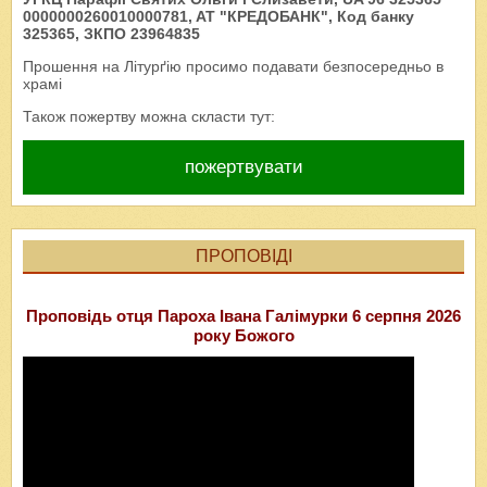
0000000260010000781, AT "КРЕДОБАНК", Код банку
325365, ЗКПО 23964835
Прошення на Літурґію просимо подавати безпосередньо в
храмі
Також пожертву можна скласти тут:
пожертвувати
ПРОПОВІДІ
Проповідь отця Пароха Івана Галімурки 6 серпня 2026
року Божого