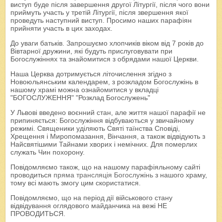
виступ буде після завершення другої Літургії, після чого вони
приймуть участь у третій Літургії, після звершення якої
проведуть наступний виступ. Просимо наших парафіян
прийняти участь в цих заходах.
До уваги батьків. Запрошуємо хлопчиків віком від 7 років до
Вівтарної дружини, які будуть прислуговувати при
Богослужіннях та знайомитися з обрядами нашої Церкви.
Наша Церква дотримується літочислення згідно з
Новоюльянським календарем, з розкладом Богослужінь в
нашому храмі можна ознайомитися у вкладці
"БОГОСЛУЖЕННЯ" "Розклад Богослужень"
У Львові введено воєнний стан, але життя нашої парафії не
припиняється: Богослужіння відбуваються у звичайному
режимі. Священики уділяють Святі таїнства Сповіді,
Хрещення і Миропомазання, Вінчання, а також відвідують з
Найсвятішими Тайнами хворих і немічних. Для померлих
служать Чин похорону.
Повідомляємо також, що на нашому парафіяльному сайті
проводиться
пряма трансляція Богослужінь
з нашого храму,
тому всі мають змогу цим скористатися.
Повідомляємо, що на період дії військового стану
відвідування оглядового майданчика на вежі НЕ
ПРОВОДИТЬСЯ.