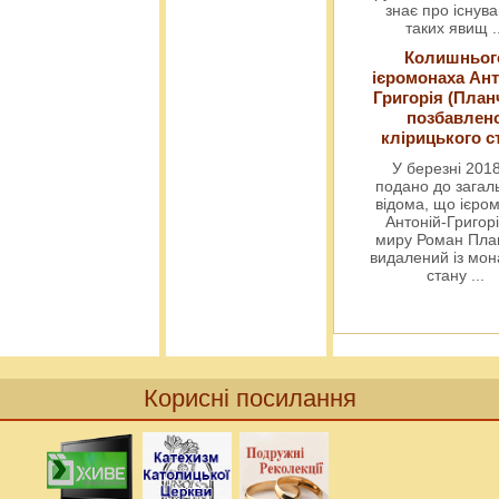
знає про існув
таких явищ
.
Колишньог
ієромонаха Ант
Григорія (План
позбавлен
клірицького с
У березні 2018
подано до загал
відома, що ієро
Антоній-Григорі
миру Роман Пла
видалений із мо
стану
...
Корисні посилання