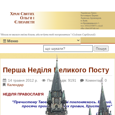
Храм Святих
Українська Греко-
Католицька Церква.
Ольги і
Львівська Архиєпархія,
Єлизавети
м.Львів,
пл.Кропивницького 1,
тел. (032)2334073, email:
olha-church@ukr.net
"Ніколи не хвалися своїми ділами, аби не бути тобі посоромленим." (Св.Ісаак Сирійський)
Пошук
Перша Неділя Великого Посту
14 травня 2012 р.
Переглядів: 9191
Коментарі: 0
Календар
НЕДІЛЯ ПРАВОСЛАВ'Я
"Пречистому Твоєму образові поклоняємось. Благий,
просячи прощення наших провин, Христе Боже"
(Тропар).