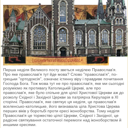
Перша неділя Великого посту зветься неділею Православ'я.
Про яке православ'я тут йде мова? Слово "православ'я", по-
грецьки "ортодоксія", означає істинну віру і правдиве почитання
Господа Бога. Тож мова тут не про православ'я, яке ми сьогодні
розуміємо як противагу Католицькій Церкві, але про
православ'я, яке було спільне для цілої Христової Церкви аж до
розколу Східної і Західної Церкви за патріярха Керуларія в XI
сторіччі. Православ'я, яке святкує ця неділя, це православ'я
вселенсько-католицьке, його визнавала ціла Христова Церква
перших віків у боротьбі проти єресі іконоборства. Тому неділя
Православ'я це торжество цілої Церкви, Східної і Західної, це
радісне святкування остаточної перемоги над іконоборством й
иншими єресями.