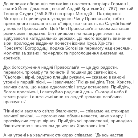
До великих оборонців святих ікон належать патріярх Герман І,
святий Йоан Дамаскин, святий Андрій Критський († 767), святий
Теодор Студит (759-826) і патріярх Методій І. Патріярхові
Методієві І приписують укладення Чину Православ'я, тобто
прилюдного визнання святої віри, яке читають на Службі Божій
у неділю Православ'я. Цей Чин Православ'я з часом зазнавав
різних змін і додатків. Він прийшов і на наші рідні землі та
відбувався в катедральних церквах. До нього входять визнання
віри, прилюдне віддання почести іконам Ісуса Христа і
Пресвятої Богородиці, подяка Богові за перемогу над єресями,
молитви за живих і померлих та проголошення анатеми на
єретиків.
Дух богослуження неділі Православ'я — це дух радости,
перемоги, тріюмфу та почести й пошани до святих ікон.
"Сьогодні, вірні, радісно плещім руками, — сказано в каноні
утрені у першій пісні, — і закличмо: "Які дивні діла Твої, Христе, і
велика сила, що наше одномисліє і згоду встановив. Прийдіть,
Богом просвічені, і святкуймо радісний день. Сьогодні небо й
земля радіє, і ангельські чини та людей громади особливо
празнують".
"Нині всім засяяло світло благочестя, — співаємо на стихирах
великої вечірні, — прогоняючи обман нечестя, наче хмару, і
просвічуючи серця вірних. Прийдіть усі православні, припадімо
благочестиво з поклоном до чесних Христових ікон".
А на утрені на хвалитних стихирах співаємо: "Днесь настав