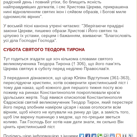
радісний день і повний утіхи, бо блищить ясність
найправдивіших догматів, і сяє Христова Церква, прикрашена
нині відновленням святих ікон і сяйвом образів, і Богові миле
одномисліє вірних".
У восьмій пісні канона утрені читаємо: "Зберігаючи прадідні
закони Церкви, пишемо образи Христові і Його святих та
цілуємо їх устами, серцем і бажанням, взиваючи: "Благословіть
усі діла Господні Господа".
СУБОТА СВЯТОГО ТЕОДОРА ТИРОНА
Тут годиться згадати ще хоч кількома словами святого
великомученика Теодора Тирона († 306), що його пам'ять
Церква святкує в суботу перед неділею Православ'я.
З передання дізнаємося, що цісар Юліян Відступник (361-363),
переслідуючи християн, хотів осквернити християнський піст і
тому дав наказ, щоб кожного дня першого тижня посту всю
поживу на ринках Константинополя покроплювали кров'ю
ідольських жертв. Тоді явився єпископові Константинополя
Євдоксієві святий великомученик Теодор Тирон, який перестеріг
його перед злобним наміром цісаря і казав оголосити всім
вірним, щоб нічого не купували на ринку до їди, а замість того,
щоб їли варену пшеницю з медом, що по-грецьки зветься
коливо. Так Господь Бог хотів нам дати знати, як сильно Він
цінить християнський піст.
Поділись цією інформацією з іншими