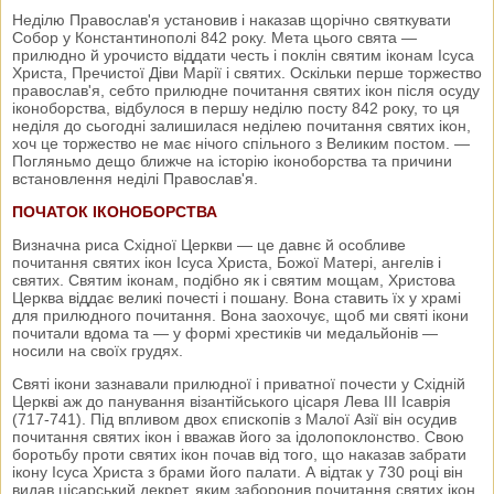
Неділю Православ'я установив і наказав щорічно святкувати
Собор у Константинополі 842 року. Мета цього свята —
прилюдно й урочисто віддати честь і поклін святим іконам Ісуса
Христа, Пречистої Діви Марії і святих. Оскільки перше торжество
православ'я, себто прилюдне почитання святих ікон після осуду
іконоборства, відбулося в першу неділю посту 842 року, то ця
неділя до сьогодні залишилася неділею почитання святих ікон,
хоч це торжество не має нічого спільного з Великим постом. —
Погляньмо дещо ближче на історію іконоборства та причини
встановлення неділі Православ'я.
ПОЧАТОК ІКОНОБОРСТВА
Визначна риса Східної Церкви — це давнє й особливе
почитання святих ікон Ісуса Христа, Божої Матері, ангелів і
святих. Святим іконам, подібно як і святим мощам, Христова
Церква віддає великі почесті і пошану. Вона ставить їх у храмі
для прилюдного почитання. Вона заохочує, щоб ми святі ікони
почитали вдома та — у формі хрестиків чи медальйонів —
носили на своїх грудях.
Святі ікони зазнавали прилюдної і приватної почести у Східній
Церкві аж до панування візантійського цісаря Лева III Ісаврія
(717-741). Під впливом двох єпископів з Малої Азії він осудив
почитання святих ікон і вважав його за ідолопоклонство. Свою
боротьбу проти святих ікон почав від того, що наказав забрати
ікону Ісуса Христа з брами його палати. А відтак у 730 році він
видав цісарський декрет, яким заборонив почитання святих ікон