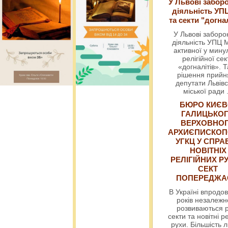
У Львові забор
діяльність УП
та секти "догна
У Львові забор
діяльність УПЦ 
активної у мин
релігійної сек
«догналітів». Т
рішення прийн
депутати Львівс
міської ради
БЮРО КИЄВ
ГАЛИЦЬКО
ВЕРХОВНО
АРХИЄПИСКОП
УГКЦ У СПРА
НОВІТНІХ
РЕЛІГІЙНИХ РУ
СЕКТ
ПОПЕРЕДЖ
В Україні впродов
років незалежн
розвиваються р
секти та новітні ре
рухи. Більшість 