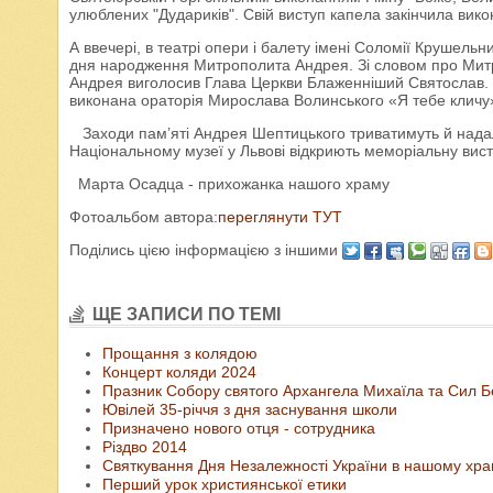
улюблених "Дудариків". Свій виступ капела закінчила вик
А ввечері, в театрі опери і балету імені Соломії Крушельн
дня народження Митрополита Андрея. Зі словом про Мит
Андрея виголосив Глава Церкви Блаженніший Святослав. О
виконана ораторія Мирослава Волинського «Я тебе кличу
Заходи пам’яті Андрея Шептицького триватимуть й надалі
Національному музеї у Львові відкриють меморіальну вис
Марта Осадца - прихожанка нашого храму
Фотоальбом автора:
переглянути ТУТ
Поділись цією інформацією з іншими
ЩЕ ЗАПИСИ ПО ТЕМІ
Прощання з колядою
Концерт коляди 2024
Празник Собору святого Архангела Михаїла та Сил Б
Ювілей 35-річчя з дня заснування школи
Призначено нового отця - сотрудника
Різдво 2014
Святкування Дня Незалежності України в нашому хра
Перший урок християнської етики