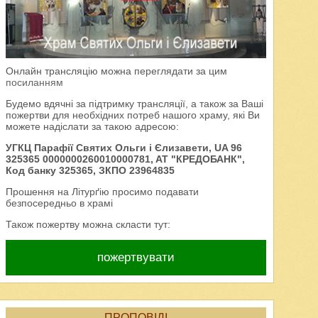
Онлайн трансляцію можна переглядати за цим
посиланням
Будемо вдячні за підтримку трансляції, а також за Ваші
пожертви для необхідних потреб нашого храму, які Ви
можете надіслати за такою адресою:
УГКЦ Парафії Святих Ольги і Єлизавети, UA 96
325365 0000000260010000781, AT "КРЕДОБАНК",
Код банку 325365, ЗКПО 23964835
Прошення на Літурґію просимо подавати
безпосередньо в храмі
Також пожертву можна скласти тут:
пожертвувати
ПРОПОВІДІ