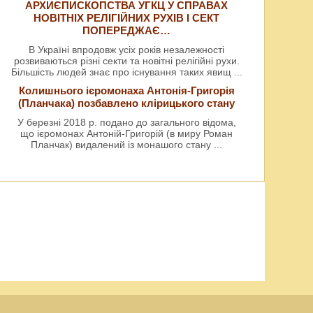
АРХИЄПИСКОПСТВА УГКЦ У СПРАВАХ
НОВІТНІХ РЕЛІГІЙНИХ РУХІВ І СЕКТ
ПОПЕРЕДЖАЄ…
В Україні впродовж усіх років незалежності
розвиваються різні секти та новітні релігійні рухи.
Більшість людей знає про існування таких явищ
...
Колишнього ієромонаха Антонія-Григорія
(Планчака) позбавлено клірицького стану
У березні 2018 р. подано до загального відома,
що ієромонах Антоній-Григорій (в миру Роман
Планчак) видалений із монашого стану
...