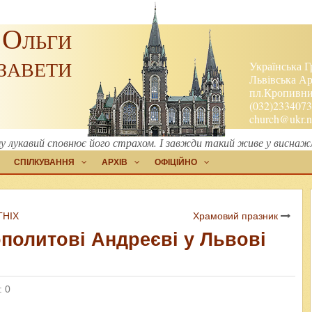
 Ольги
завети
Українська Г
Львівська Ар
пл.Кропивниц
(032)2334073
church@ukr.n
му лукавий сповнює його страхом. І завжди такий живе у виснаж
СПІЛКУВАННЯ
АРХІВ
ОФІЦІЙНО
ГНІХ
Храмовий празник
политові Андреєві у Львові
: 0