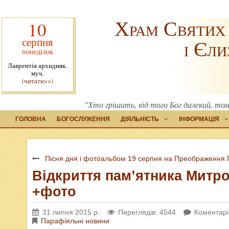
Храм Святих
10
серпня
і Єли
понеділок
Лаврентія архидияк.
муч.
(читати>>)
"Хто грішить, від того Бог далекий, то
ГОЛОВНА
БОГОСЛУЖЕННЯ
ДІЯЛЬНІСТЬ
ІНФОРМАЦІЯ
Пісня дня і фотоальбом 19 серпня на Преображення 
Відкриття пам’ятника Митро
+фото
31 липня 2015 р.
Переглядів: 4544
Коментарі
Парафіяльні новини