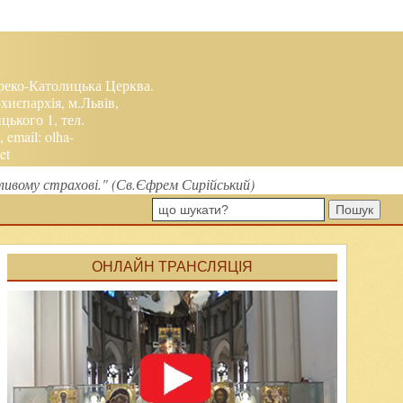
реко-Католицька Церква.
хиєпархія, м.Львів,
ького 1, тел.
, email:
olha-
et
ливому страхові." (Св.Єфрем Сирійський)
Пошук
ОНЛАЙН ТРАНСЛЯЦІЯ