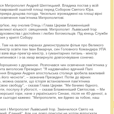
вся Митрополит Андрей Шептицький. Владика постав у всій
дреставрованій ошатній площі перед Собором Святого Юра.
ть прикра дощова погода. Чисельно згромаджені на площі вірні
– освячення пам’ятника Митрополитові.
ґією, яку очолив Отець і Глава Церкви Блаженніший
великої кількості священиків. Митрополит Львівський Ігор
духовенства і достойних і любих богомольців. Під кінець Служби
ея у крипті Собору.
я. Там на великих екранах демонстрували фільм про Великого
міністр освіти пан Іван Вакарчук, син Головного Командира УПА
зяв віце-прем’єр-міністр, з гуманітарних питань - міністр
пинився і з-за хмар визирнуло довгоочікуване сонечко.
орошенко з дружиною. Розпочався чин освячення пам’ятника у
ита виголосив Президент. "Я надзвичайно вдячний Папі
ення Владики Андрея апостольська столиця зробила важливий
 його чесноти", – зазначив Президент. Потім до вірних
, можна сказати, що історія встановлення пам’ятника
 свою свободу", - сказав Глава Церкви. "Ми бачимо бідного,
и, послуху й убогості, – сказав Блаженніший Святослав. – Ми
юрської гори, наче з українського Синаю, після не 40-денної, а
 сьогодні кажемо: "Митрополите, ми йдемо за тобою, наш
коп і Митрополит Львівський Ігор. Закінчилося Свято на
кий, Єдиний". Але ще довго присутні не хотіли відпускати