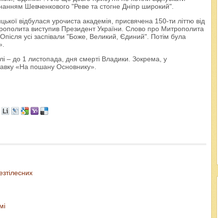
онанням Шевченкового "Реве та стогне Дніпр широкий".
ицької відбулася урочиста академія, присвячена 150-ти літтю від
рополита виступив Президент України. Слово про Митрополита
після усі заспівали "Боже, Великий, Єдиний". Потім була
».
 – до 1 листопада, дня смерті Владики. Зокрема, у
тавку «На пошану Основнику».
езтілесних
мі