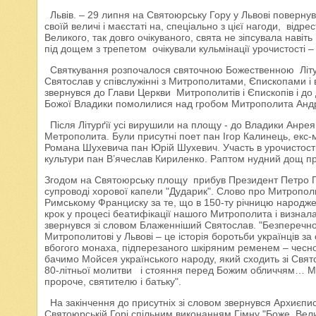
Львів. – 29 липня на Святоюрську Гору у Львові поверну
своїй величі і маєстаті на, спеціально з цієї нагоди, ві
Великого, так довго очікуваного, свята не зіпсувала наві
під дощем з трепетом очікували кульмінації урочистості 
Святкування розпочалося святочною Божественною Літур
Святослав у співслужінні з Митрополитами, Єпископами і 
звернувся до Глави Церкви Митрополитів і Єпископів і до 
Божої Владики помолилися над гробом Митрополита Андр
Після Літурґії усі вирушили на площу - до Владики Анре
Метрополита. Були присутні поет пан Ігор Калинець, екс-
Романа Шухевича пан Юрій Шухевич. Участь в урочистості в
культури пан В’ячеслав Кириленко. Раптом нудний дощ при
Згодом на Святоюрську площу прибув Президент Петро П
супроводі хорової капели "Дударик". Слово про Митропол
Римському Франциску за те, що в 150-ту річницю народж
крок у процесі беатифікації нашого Митрополита і визнала
звернувся зі словом Блаженніший Святослав. "Безперечно
Митрополитові у Львові – це історія боротьби українців за
вбогого монаха, підперезаного шкіряним ременем – чеснот
бачимо Мойсея українського народу, який сходить зі Свято
80-літньої молитви і стояння перед Божим обличчям… Ми
пророче, святителю і батьку".
На закінчення до присутніх зі словом звернувся Архиєпис
Святоюрській Горі спільним виконанням Гімну "Боже, Вели