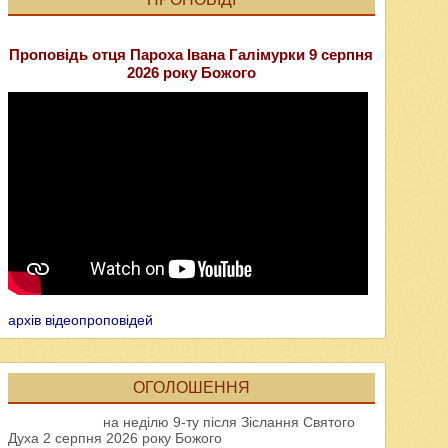
Проповідь отця Пароха Івана Галімурки 9 серпня
2026 року Божого
архів відеопроповідей
ОГОЛОШЕННЯ
на неділю 9-ту після Зіслання Святого
Духа 2 серпня 2026 року Божого