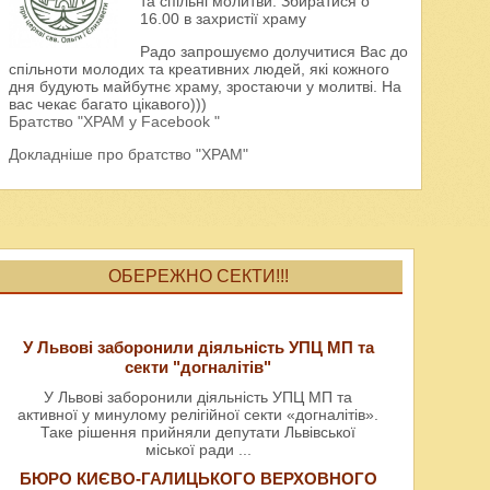
та спільні молитви. Збиратися о
16.00 в захристії храму
Радо запрошуємо долучитися Вас до
спільноти молодих та креативних людей, які кожного
дня будують майбутнє храму, зростаючи у молитві. На
вас чекає багато цікавого)))
Братство "ХРАМ у Facebook "
Докладніше про братство "ХРАМ"
ОБЕРЕЖНО СЕКТИ!!!
У Львові заборонили діяльність УПЦ МП та
секти "догналітів"
У Львові заборонили діяльність УПЦ МП та
активної у минулому релігійної секти «догналітів».
Таке рішення прийняли депутати Львівської
міської ради
...
БЮРО КИЄВО-ГАЛИЦЬКОГО ВЕРХОВНОГО