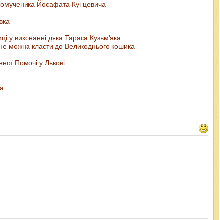
нномученика Йосафата Кунцевича
вка
ці у виконанні дяка Тараса Кузьм'яка
 не можна класти до Великоднього кошика
ної Помочі у Львові.
ка