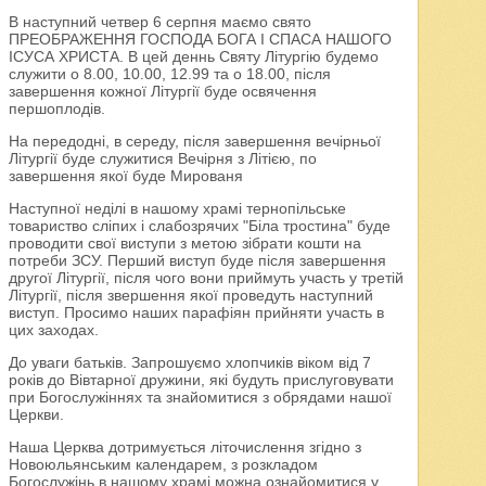
В наступний четвер 6 серпня маємо свято
ПРЕОБРАЖЕННЯ ГОСПОДА БОГА І СПАСА НАШОГО
ІСУСА ХРИСТА. В цей деннь Святу Літургію будемо
служити о 8.00, 10.00, 12.99 та о 18.00, після
завершення кожної Літургії буде освячення
першоплодів.
На передодні, в середу, після завершення вечірньої
Літургії буде служитися Вечірня з Літією, по
завершення якої буде Мированя
Наступної неділі в нашому храмі тернопільське
товариство сліпих і слабозрячих "Біла тростина" буде
проводити свої виступи з метою зібрати кошти на
потреби ЗСУ. Перший виступ буде після завершення
другої Літургії, після чого вони приймуть участь у третій
Літургії, після звершення якої проведуть наступний
виступ. Просимо наших парафіян прийняти участь в
цих заходах.
До уваги батьків. Запрошуємо хлопчиків віком від 7
років до Вівтарної дружини, які будуть прислуговувати
при Богослужіннях та знайомитися з обрядами нашої
Церкви.
Наша Церква дотримується літочислення згідно з
Новоюльянським календарем, з розкладом
Богослужінь в нашому храмі можна ознайомитися у