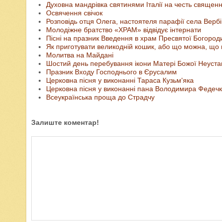
Духовна мандрівка святинями Італії на честь свяще
Освячення свічок
Розповідь отця Олега, настоятеля парафії села Вербі
Молодіжне братство «ХРАМ» відвідує інтернати
Пісні на празник Введення в храм Пресвятої Богороди
Як приготувати великодній кошик, або що можна, що
Молитва на Майдані
Шостий день перебування ікони Матері Божої Неустан
Празник Входу Господнього в Єрусалим
Церковна пісня у виконанні Тараса Кузьм'яка
Церковна пісня у виконанні пана Володимира Федеч
Всеукраїнська проща до Страдчу
Залиште коментар!