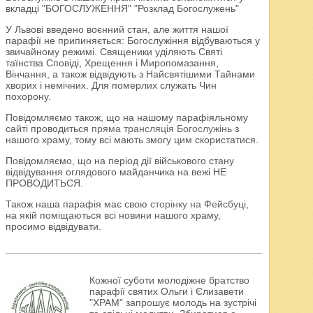
вкладці "БОГОСЛУЖЕННЯ" "Розклад Богослужень"
У Львові введено воєнний стан, але життя нашої
парафії не припиняється: Богослужіння відбуваються у
звичайному режимі. Священики уділяють Святі
таїнства Сповіді, Хрещення і Миропомазання,
Вінчання, а також відвідують з Найсвятішими Тайнами
хворих і немічних. Для померлих служать Чин
похорону.
Повідомляємо також, що на нашому парафіяльному
сайті проводиться
пряма трансляція Богослужінь
з
нашого храму, тому всі мають змогу цим скористатися.
Повідомляємо, що на період дії військового стану
відвідування оглядового майданчика на вежі НЕ
ПРОВОДИТЬСЯ.
Також наша парафія має свою
сторінку на Фейсбуці
,
на якій поміщаються всі новини нашого храму,
просимо відвідувати.
Кожної суботи молодіжне братство
парафії святих Ольги і Єлизавети
"ХРАМ" запрошує молодь на зустрічі