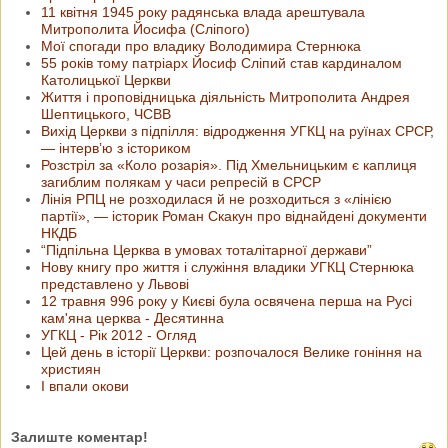
11 квітня 1945 року радянська влада арештувала
Митрополита Йосифа (Сліпого)
Мої спогади про владику Володимира Стернюка
55 років тому патріарх Йосиф Сліпий став кардиналом
Католицької Церкви
Життя і проповідницька діяльність Митрополита Андрея
Шептицького, ЧСВВ
Вихід Церкви з підпілля: відродження УГКЦ на руїнах СРСР,
— інтерв’ю з істориком
Розстріл за «Коло розарія». Під Хмельницьким є каплиця
загиблим полякам у часи репресій в СРСР
Лінія РПЦ не розходилася й не розходиться з «лінією
партії», — історик Роман Скакун про віднайдені документи
НКДБ
“Підпільна Церква в умовах тоталітарної держави”
Нову книгу про життя і служіння владики УГКЦ Стернюка
представлено у Львові
12 травня 996 року у Києві була освячена перша на Русі
кам'яна церква - Десятинна
УГКЦ - Рік 2012 - Огляд
Цей день в історії Церкви: розпочалося Велике гоніння на
християн
І впали окови
Залиште коментар!