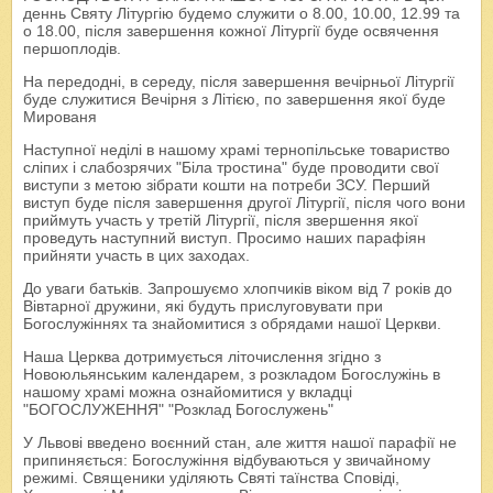
деннь Святу Літургію будемо служити о 8.00, 10.00, 12.99 та
о 18.00, після завершення кожної Літургії буде освячення
першоплодів.
На передодні, в середу, після завершення вечірньої Літургії
буде служитися Вечірня з Літією, по завершення якої буде
Мированя
Наступної неділі в нашому храмі тернопільське товариство
сліпих і слабозрячих "Біла тростина" буде проводити свої
виступи з метою зібрати кошти на потреби ЗСУ. Перший
виступ буде після завершення другої Літургії, після чого вони
приймуть участь у третій Літургії, після звершення якої
проведуть наступний виступ. Просимо наших парафіян
прийняти участь в цих заходах.
До уваги батьків. Запрошуємо хлопчиків віком від 7 років до
Вівтарної дружини, які будуть прислуговувати при
Богослужіннях та знайомитися з обрядами нашої Церкви.
Наша Церква дотримується літочислення згідно з
Новоюльянським календарем, з розкладом Богослужінь в
нашому храмі можна ознайомитися у вкладці
"БОГОСЛУЖЕННЯ" "Розклад Богослужень"
У Львові введено воєнний стан, але життя нашої парафії не
припиняється: Богослужіння відбуваються у звичайному
режимі. Священики уділяють Святі таїнства Сповіді,