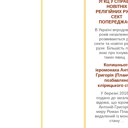
УГКЦ У СПРА
НОВІТНІХ
РЕЛІГІЙНИХ РУ
СЕКТ
ПОПЕРЕДЖ
В Україні впродов
років незалежн
розвиваються р
секти та новітні ре
рухи. Більшість 
знає про існув
таких явищ
.
Колишньог
ієромонаха Ант
Григорія (План
позбавлен
клірицького с
У березні 2018
подано до загал
відома, що ієро
Антоній-Григорі
миру Роман Пла
видалений із мо
стану
...