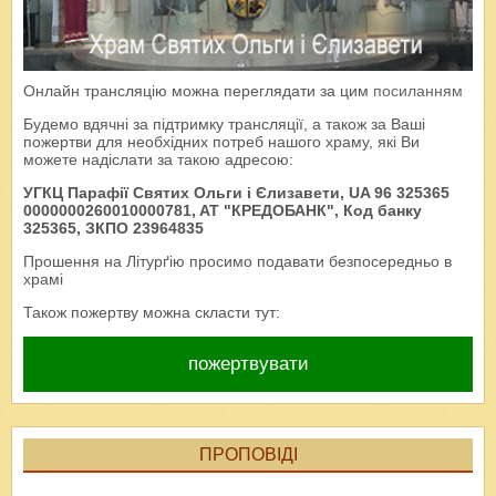
Онлайн трансляцію можна переглядати за цим
посиланням
Будемо вдячні за підтримку трансляції, а також за Ваші
пожертви для необхідних потреб нашого храму, які Ви
можете надіслати за такою адресою:
УГКЦ Парафії Святих Ольги і Єлизавети, UA 96 325365
0000000260010000781, AT "КРЕДОБАНК", Код банку
325365, ЗКПО 23964835
Прошення на Літурґію просимо подавати безпосередньо в
храмі
Також пожертву можна скласти тут:
пожертвувати
ПРОПОВІДІ