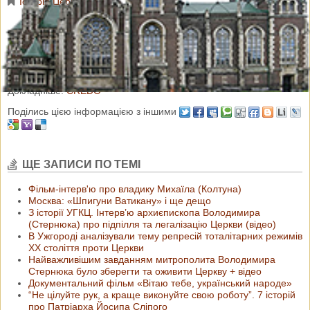
Історія Церкви
«Похід мексиканських більшовиків на Церкву» — так назвав
свою статтю про гоніння у Мексиці 1920-х років російський
католицький священик Станіслав Тишкевич SJ.
Докладніше:
CREDO
Поділись цією інформацією з іншими
ЩЕ ЗАПИСИ ПО ТЕМІ
Фільм-інтерв'ю про владику Михаїла (Колтуна)
Москва: «Шпигуни Ватикану» і ще дещо
З історії УГКЦ. Інтерв’ю архиєпископа Володимира
(Стернюка) про підпілля та легалізацію Церкви (відео)
В Ужгороді аналізували тему репресій тоталітарних режимів
ХХ століття проти Церкви
Найважливішим завданням митрополита Володимира
Стернюка було зберегти та оживити Церкву + відео
Документальний фільм «Вітаю тебе, український народе»
“Не цілуйте рук, а краще виконуйте свою роботу”. 7 історій
про Патріарха Йосипа Сліпого