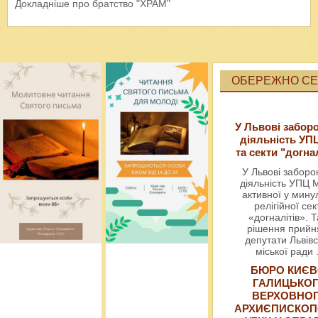
Докладніше про братство "ХРАМ"
ОБЕРЕЖНО СЕК
У Львові забор
діяльність УП
та секти "догна
У Львові забор
діяльність УПЦ 
активної у мин
релігійної сек
«догналітів». Т
рішення прийн
депутати Львівс
міської ради
БЮРО КИЄВ
ГАЛИЦЬКО
ВЕРХОВНО
АРХИЄПИСКОП