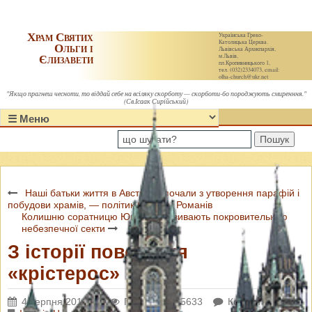
Храм Святих
Українська Греко-
Католицька Церква.
Ольги і
Львівська Архиєпархія,
Єлизавети
м.Львів,
пл.Кропивницького 1,
тел. (032)2334073, email:
olha-church@ukr.net
"Якщо прагнеш чесноти, то віддай себе на всіляку скорботу — скорботи-бо породжують смиренння."
(Св.Ісаак Сирійський)
Пошук
Наші батьки життя в Австралії почали з утворення парафій і
побудови храмів, — політик Стефан Романів
Колишню соратницю Ющенка називають покровителькою
небезпечної секти
З історії повстання
«крістерос»
4 серпня 2013 р.
Переглядів: 5633
Коментарі: 0