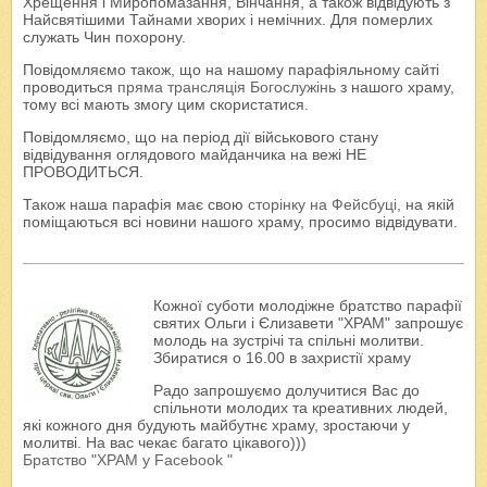
Хрещення і Миропомазання, Вінчання, а також відвідують з
Найсвятішими Тайнами хворих і немічних. Для померлих
служать Чин похорону.
Повідомляємо також, що на нашому парафіяльному сайті
проводиться
пряма трансляція Богослужінь
з нашого храму,
тому всі мають змогу цим скористатися.
Повідомляємо, що на період дії військового стану
відвідування оглядового майданчика на вежі НЕ
ПРОВОДИТЬСЯ.
Також наша парафія має свою
сторінку на Фейсбуці
, на якій
поміщаються всі новини нашого храму, просимо відвідувати.
Кожної суботи молодіжне братство парафії
святих Ольги і Єлизавети "ХРАМ" запрошує
молодь на зустрічі та спільні молитви.
Збиратися о 16.00 в захристії храму
Радо запрошуємо долучитися Вас до
спільноти молодих та креативних людей,
які кожного дня будують майбутнє храму, зростаючи у
молитві. На вас чекає багато цікавого)))
Братство "ХРАМ у Facebook "