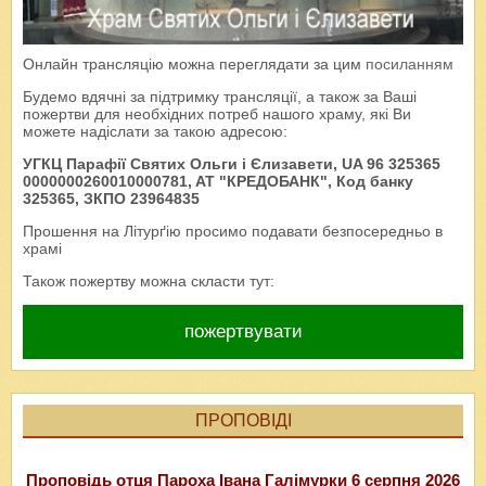
Онлайн трансляцію можна переглядати за цим
посиланням
Будемо вдячні за підтримку трансляції, а також за Ваші
пожертви для необхідних потреб нашого храму, які Ви
можете надіслати за такою адресою:
УГКЦ Парафії Святих Ольги і Єлизавети, UA 96 325365
0000000260010000781, AT "КРЕДОБАНК", Код банку
325365, ЗКПО 23964835
Прошення на Літурґію просимо подавати безпосередньо в
храмі
Також пожертву можна скласти тут:
пожертвувати
ПРОПОВІДІ
Проповідь отця Пароха Івана Галімурки 6 серпня 2026