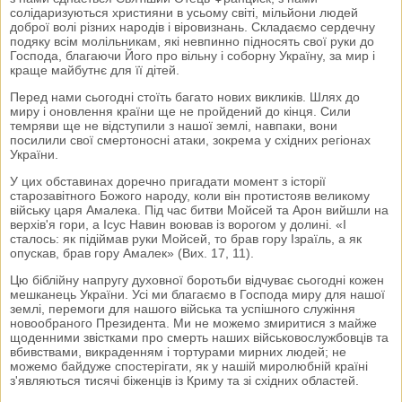
солідаризуються християни в усьому світі, мільйони людей
доброї волі різних народів і віровизнань. Складаємо сердечну
подяку всім молільникам, які невпинно підносять свої руки до
Господа, благаючи Його про вільну і соборну Україну, за мир і
краще майбутнє для її дітей.
Перед нами сьогодні стоїть багато нових викликів. Шлях до
миру і оновлення країни ще не пройдений до кінця. Сили
темряви ще не відступили з нашої землі, навпаки, вони
посилили свої смертоносні атаки, зокрема у східних регіонах
України.
У цих обставинах доречно пригадати момент з історії
старозавітного Божого народу, коли він протистояв великому
війську царя Амалека. Під час битви Мойсей та Арон вийшли на
верхів'я гори, а Ісус Навин воював із ворогом у долині. «І
сталось: як підіймав руки Мойсей, то брав гору Ізраїль, а як
опускав, брав гору Амалек» (Вих. 17, 11).
Цю біблійну напругу духовної боротьби відчуває сьогодні кожен
мешканець України. Усі ми благаємо в Господа миру для нашої
землі, перемоги для нашого війська та успішного служіння
новообраного Президента. Ми не можемо змиритися з майже
щоденними звістками про смерть наших військовослужбовців та
вбивствами, викраденням і тортурами мирних людей; не
можемо байдуже спостерігати, як у нашій миролюбній країні
з'являються тисячі біженців із Криму та зі східних областей.