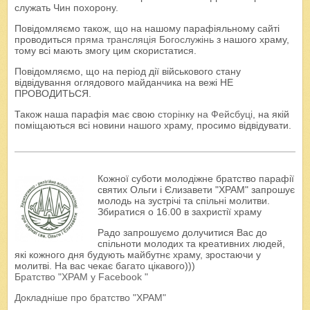
служать Чин похорону.
Повідомляємо також, що на нашому парафіяльному сайті
проводиться
пряма трансляція Богослужінь
з нашого храму,
тому всі мають змогу цим скористатися.
Повідомляємо, що на період дії військового стану
відвідування оглядового майданчика на вежі НЕ
ПРОВОДИТЬСЯ.
Також наша парафія має свою
сторінку на Фейсбуці
, на якій
поміщаються всі новини нашого храму, просимо відвідувати.
Кожної суботи молодіжне братство парафії
святих Ольги і Єлизавети "ХРАМ" запрошує
молодь на зустрічі та спільні молитви.
Збиратися о 16.00 в захристії храму
Радо запрошуємо долучитися Вас до
спільноти молодих та креативних людей,
які кожного дня будують майбутнє храму, зростаючи у
молитві. На вас чекає багато цікавого)))
Братство "ХРАМ у Facebook "
Докладніше про братство "ХРАМ"