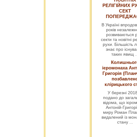
РЕЛІГІЙНИХ РУ
СЕКТ
ПОПЕРЕДЖ
В Україні впродов
років незалежн
розвиваються р
секти та новітні ре
рухи. Більшість 
знає про існув
таких явищ
.
Колишньог
ієромонаха Ант
Григорія (План
позбавлен
клірицького с
У березні 2018
подано до загал
відома, що ієро
Антоній-Григорі
миру Роман Пла
видалений із мо
стану
...