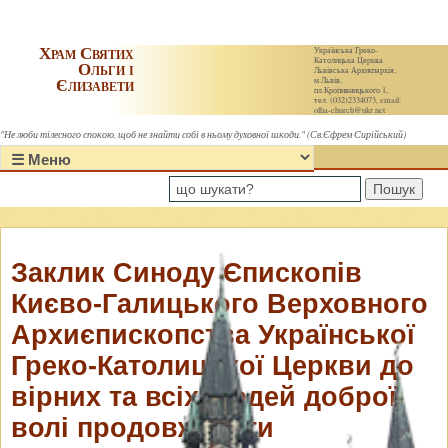
Храм Святих
Українська Греко-
Католицька Церква.
Ольги і
Львівська Архиєпархія,
Єлизавети
м.Львів,
пл.Кропивницького 1,
тел. (032)2334073, email:
olha-church@ukr.net
"Не люби тілесного спокою, щоб не знайти собі в ньому духовної шкоди." (Св.Єфрем Сирійський)
Пошук
Заклик Синоду Єпископів
Києво-Галицького Верховного
Архиєпископства Української
Греко-Католицької Церкви до
вірних та всіх людей доброї
волі продовжувати