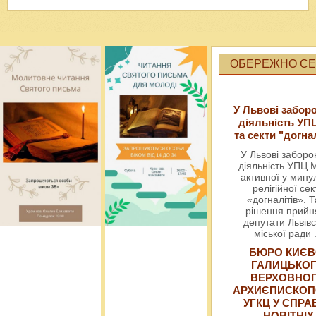
ОБЕРЕЖНО СЕК
У Львові забор
діяльність УП
та секти "догна
У Львові забор
діяльність УПЦ 
активної у мин
релігійної сек
«догналітів». Т
рішення прийн
депутати Львівс
міської ради
БЮРО КИЄВ
ГАЛИЦЬКО
ВЕРХОВНО
АРХИЄПИСКОП
УГКЦ У СПРА
НОВІТНІХ