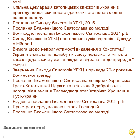
волі
Спільна Декларація католицьких єпископів України з
приводу небезпеки нового ідеологічного поневолення
нашого народу
Постанови Синоду Єпископів УГКЦ 2015
Послання Блаженнішого Святослава до молоді
Великоднє послання Блаженнішого Святослава 2024 р.Б.
Синод Єпископів УГКЦ проголосив в усіх парафіях Декаду
місійності
Вимога щодо неприпустимості видалення з Конституції
України визначення шлюбу як союзу чоловіка та жінки, а
також щодо захисту життя людини від зачаття до природної
смерті
Звернення Синоду Єпископів УГКЦ з приводу 70-х роковин
Волинської трагедії
Послання Блаженнішого Святослава до вірних Української
Греко-Католицької Церкви та всіх людей доброї волі з
нагоди відзначення Тисячодвадцятип’ятиріччя Хрещення
Русі-України
Різдвяне послання Блаженнішого Святослава 2018 р.Б.
Про страх перед владою і страх Господній
Послання Блаженнішого Святослава до молоді
Залиште коментар!