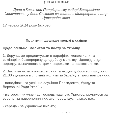
† СВЯТОСЛАВ
Дано в Києві, при Патріаршому соборі Воскресіння
Христового, у день Святого святителя Митрофана, патр.
Царгородського,
17 червня 2014 року Божого
Практичні душпастирські вказівки
щодо спільної молитви та посту за Україну
1. Доручаємо продовжувати в парафіях, монастирях та
семінаріях безперервну цілодобову молитву, відповідно до
порядку, визначеного отцями-парохами та настоятелями.
2. Закликаємо всіх наших вірних та людей доброї волі щодня о
21.00 єднатися в спільній молитві за Україну в таких наміреннях:
- понеділок - за успішне служіння Президента, Уряду та
Верховної Ради України;
- вівторок - як учив нас Господь наш Ісус Христос, молимося за
ворогів: за навернення тих, хто переслідує і атакує нас;
- середа - за українське військо;