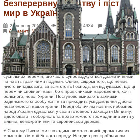
безперервну молитву і піст за
мир в Україні
27 червня 2014 р.
Переглядів: 4934
Коментарі: 0
Документи УГКЦ
Вих. ВА 14/288
Дорогі в Христі!
Упродовж останніх місяців Українська Держава та наш народ
переживають чи не найважчий період свого буття в новітній
історії. Ми всі є свідками, а багато з нас і учасниками швидких
суспільних перемін, що часто супроводжуються драматичними
чи навіть трагічними подіями. Однак, свідомі того, що немає
нічого випадкового, за всім стоїть Господь, ми відчуваємо, що ці
переміни сповнені надії, бо є провісниками народження, хоч і
болісного, нової України. Поступово вмирають залишки
радянського способу життя та приходить усвідомлення дійсної
незалежності нашої країни. Перед обличчям новітніх небезпек
народ України єднається у своїй готовності захищати Вітчизну,
відстоювати її соборність та право кожного громадянина жити у
вільній, демократичній та європейській державі.
У Святому Письмі ми знаходимо чимало описів драматичних
моментів в історії Божого народу. Не один раз ізраїльтянам