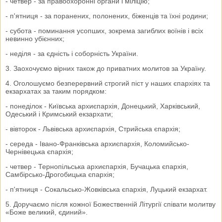
- четвер - за правоохоронні органи і міліцію;
- п'ятниця - за поранених, полонених, біженців та їхні родини;
- субота - поминання усопших, зокрема загиблих воїнів і всіх
невинно убієнних;
- неділя - за єдність і соборність України.
3. Заохочуємо вірних також до приватних молитов за Україну.
4. Оголошуємо безперервний строгий піст у наших єпархіях та
екзархатах за таким порядком:
- понеділок - Київська архиєпархія, Донецький, Харківський,
Одеський і Кримський екзархати;
- вівторок - Львівська архиєпархія, Стрийська єпархія;
- середа - Івано-Франківська архиєпархія, Коломийсько-
Чернівецька єпархія;
- четвер - Тернопільська архиєпархія, Бучацька єпархія,
Самбірсько-Дрогобицька єпархія;
- п'ятниця - Сокальсько-Жовківська єпархія, Луцький екзархат.
5. Доручаємо після кожної Божественній Літургії співати молитву
«Боже великий, єдиний».