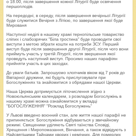
о 18.00, після завершення кожної Літургії буде освячення
першоплодів.
На передодні, в середу, після завершення вечірньої Літургії
буде служитися Вечірня з Літією, по завершення якої буде
Мированя
Наступної неділі в нашому храмі тернопільське товариство
сліпих і слабозрячих "Біла тростина" буде проводити свої
виступи з метою зібрати кошти на потреби ЗСУ. Перший
виступ буде після завершення другої Літургії, після чого вони
приймуть участь у третій Літургії, після звершення якої
проведуть наступний виступ. Просимо наших парафіян
прийняти участь в цих заходах.
До уваги батьків. Запрошуємо хлопчиків віком від 7 років до
Вівтарної дружини, які будуть прислуговувати при
Богослужіннях та знайомитися з обрядами нашої Церкви.
Наша Церква дотримується літочислення згідно з
Новоюльянським календарем, з розкладом Богослужінь в
нашому храмі можна ознайомитися у вкладці
"БОГОСЛУЖЕННЯ" "Розклад Богослужень"
У Львові введено воєнний стан, але життя нашої парафії не
припиняється: Богослужіння відбуваються у звичайному
режимі. Священики уділяють Святі таїнства Сповіді,
Хрещення і Миропомазання, Вінчання, а також відвідують з
Найсвятішими Тайнами хворих і немічних. Для померлих