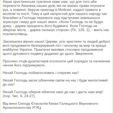
Наше християнське сумління каже нам, що для того аби
перемогти Амалека наших днів, ми не маємо права опускати
рук, а повинні, беручи приклад із Мойсея, надалі тривати в
молитві та пості. Тому в цей непростий для нашого народу час
благаймо в Господа перемоги над підступами зовнішнього
агресора і миру для нашої землі. «Коли Господь та не будує
дому, - дарма працюють його будівничі. Коли Господь не
зберігає міста, - дарма пильнує сторож» (Пс. 126, 1), - вчить нас
псалмоспівець.
Закликаємо вірних нашої Церкви, усіх християн та людей доброї
волі продовжити безперервний піст і молитву за мир та краще
майбутнє України. Практичні вказівки стосовно продовження
цього духовного подвигу додаємо до цього Звернення.
Просимо отців-душпастирів оголосити цей порядок та належним
чином його підтримувати.
Нехай Господь поблагословить і стереже нас!
Нехай Господь засяє обличчям своїм на нас і буде милостивий
до нас!
Нехай Господь оберне обличчя своє до нас і дасть нам мир!
(пор. Чис. 6, 24-27).
Від імені Синоду Єпископів Києво-Галицького Верховного
Архиєпископства УГКЦ