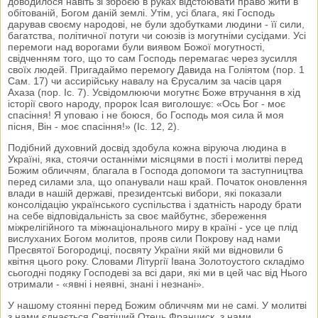
доводилося навіть зі зброєю в руках відстоювати право жити в
обітованій, Богом даній землі. Утім, усі блага, які Господь
дарував своєму народові, не були здобутками людини - її сили,
багатства, політичної потуги чи союзів із могутніми сусідами. Усі
перемоги над ворогами були виявом Божої могутності,
свідченням того, що то сам Господь перемагає через зусилля
своїх людей. Пригадаймо перемогу Давида на Голіятом (пор. 1
Сам. 17) чи ассирійську навалу на Єрусалим за часів царя
Ахаза (пор. Іс. 7). Усвідомлюючи могутнє Боже втручання в хід
історії свого народу, пророк Ісая виголошує: «Ось Бог - моє
спасіння! Я уповаю і не боюся, бо Господь моя сила й моя
пісня, Він - моє спасіння!» (Iс. 12, 2).
Подібний духовний досвід здобула кожна віруюча людина в
Україні, яка, стоячи останніми місяцями в пості і молитві перед
Божим обличчям, благала в Господа допомоги та заступництва
перед силами зла, що опанували наш край. Початок оновлення
влади в нашій державі, президентські вибори, які показали
консолідацію українського суспільства і здатність народу брати
на себе відповідальність за своє майбутнє, збереження
міжрелігійного та міжнаціонального миру в країні - усе це плід
вислуханих Богом молитов, прояв сили Покрову над нами
Пресвятої Богородиці, посвяту України якій ми відновили 6
квітня цього року. Словами Літургії Івана Золотоустого складімо
сьогодні подяку Господеві за всі дари, які ми в цей час від Нього
отримали - «явні і неявні, знані і незнані».
У нашому стоянні перед Божим обличчям ми не самі. У молитві
з нами єднається Святіший Отець Франциск, з нами