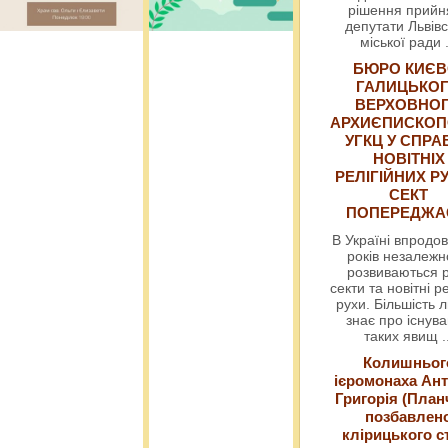
рішення прийн
депутати Львівс
міської ради
БЮРО КИЄВ
ГАЛИЦЬКО
ВЕРХОВНО
АРХИЄПИСКОП
УГКЦ У СПРА
НОВІТНІХ
РЕЛІГІЙНИХ РУ
СЕКТ
ПОПЕРЕДЖ
В Україні впродов
років незалежн
розвиваються р
секти та новітні ре
рухи. Більшість 
знає про існув
таких явищ
.
Колишньог
ієромонаха Ант
Григорія (План
позбавлен
клірицького с