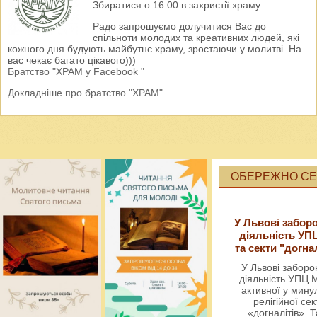
Збиратися о 16.00 в захристії храму
Радо запрошуємо долучитися Вас до
спільноти молодих та креативних людей, які
кожного дня будують майбутнє храму, зростаючи у молитві. На
вас чекає багато цікавого)))
Братство "ХРАМ у Facebook "
Докладніше про братство "ХРАМ"
ОБЕРЕЖНО СЕК
У Львові забор
діяльність УП
та секти "догна
У Львові забор
діяльність УПЦ 
активної у мин
релігійної сек
«догналітів». Т