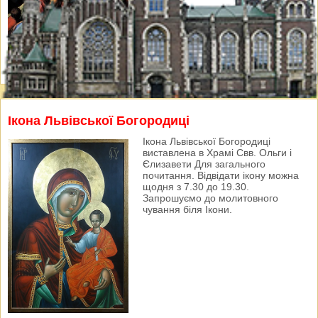
Ікона Львівської Богородиці
Ікона Львівської Богородиці
виставлена в Храмі Свв. Ольги і
Єлизавети Для загального
почитання. Відвідати ікону можна
щодня з 7.30 до 19.30.
Запрошуємо до молитовного
чування біля Ікони.