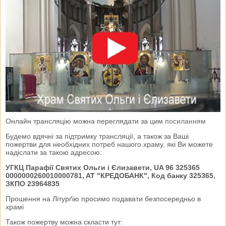
Онлайн трансляцію можна переглядати за цим
посиланням
Будемо вдячні за підтримку трансляції, а також за Ваші
пожертви для необхідних потреб нашого храму, які Ви можете
надіслати за такою адресою:
УГКЦ Парафії Святих Ольги і Єлизавети, UA 96 325365
0000000260010000781, AT "КРЕДОБАНК", Код банку 325365,
ЗКПО 23964835
Прошення на Літурґію просимо подавати безпосередньо в
храмі
Також пожертву можна скласти тут: