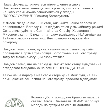
Наша Церква дотримується літочислення згідно з
Новоюльянським календарем, з розкладом Богослужінь в
нашому храмі можна ознайомитися у вкладці
"БОГОСЛУЖЕННЯ" "Розклад Богослужень"
У Львові введено воєнний стан, але життя нашої парафії не
припиняється: Богослужіння відбуваються у звичайному режимі.
Священики уділяють Святі таїнства Сповіді, Хрещення і
Миропомазання, Вінчання, а також відвідують з Найсвятішими
Тайнами хворих і немічних. Для померлих служать Чин
похорону.
Повідомляємо також, що на нашому парафіяльному сайті
проводиться
пряма трансляція Богослужінь
з нашого храму,
тому всі мають змогу цим скористатися.
Повідомляємо, що на період дії військового стану відвідування
оглядового майданчика на вежі НЕ ПРОВОДИТЬСЯ.
Також наша парафія має свою
сторінку на Фейсбуці
, на якій
поміщаються всі новини нашого храму, просимо відвідувати.
Кожної суботи молодіжне братство парафії
святих Ольги і Єлизавети "ХРАМ" запрошує
молодь на зустрічі та спільні молитви.