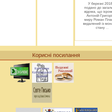
У березні 2018
подано до загал
відома, що ієро
Антоній-Григорі
миру Роман Пла
видалений із мо
стану
...
Корисні посилання