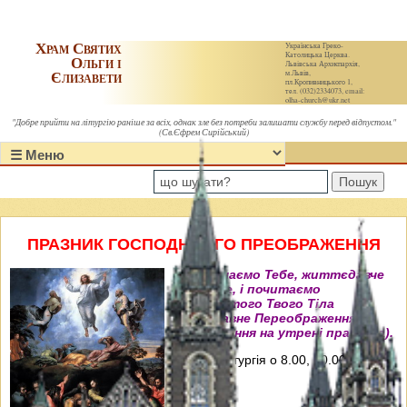
Храм Святих
Українська Греко-
Католицька Церква.
Ольги і
Львівська Архиєпархія,
Єлизавети
м.Львів,
пл.Кропивницького 1,
тел. (032)2334073, email:
olha-church@ukr.net
"Добре прийти на літургію раніше за всіх, однак зле без потреби залишати службу перед відпустом."
(Св.Єфрем Сирійський)
Пошук
ПРАЗНИК ГОСПОДНЬОГО ПРЕОБРАЖЕННЯ
"Величаємо Тебе, життєдавче
Христе, і почитаємо
пречистого Твого Тіла
преславне Переображення"
(Величання на утрені празника).
Свята Літургія о 8.00, 10.00, 12.00 і
18.00