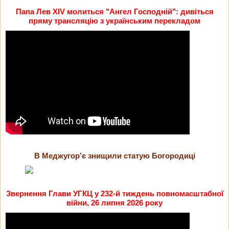
Папа Лев XIV молиться "Ангел Господній": дивіться
пряму трансляцію з українським перекладом
В Меджугор’є знищили статую Богородиці
Звернення Глави УГКЦ у 232-й тиждень повномасштабної
війни, 26 липня 2026 року