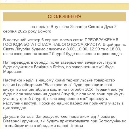
ОГОЛОШЕННЯ
на неділю 9-ту після Зіслання Святого Духа 2
серпня 2026 року Божого
В наступний четвер 6 серпня маємо свято ПРЕОБРАЖЕННЯ
ГОСПОДА БОГА І СПАСА НАШОГО ІСУСА ХРИСТА. В цей деннь
Святу Літургію будемо служити о 8.00, 10.00, 12.99 та о 18.00,
після завершення кожної Літургії буде освячення першоплодів.
На передодні, в середу, після завершення вечірньої Літургії
буде служитися Вечірня з Літією, по завершення якої буде
Мированя
Наступної неділі в нашому храмі тернопільське товариство
сліпих і слабозрячих "Біла тростина" буде проводити свої
виступи з метою зібрати кошти на потреби ЗСУ. Перший виступ
буде після завершення другої Літургії, після чого вони приймуть
участь у третій Літургії, після звершення якої проведуть
наступний виступ. Просимо наших парафіян прийняти участь в
цих заходах.
До уваги батьків. Запрошуємо хлопчиків віком від 7 років до
Вівтарної дружини, які будуть прислуговувати при Богослужіннях
та знайомитися з обрядами нашої Церкви.