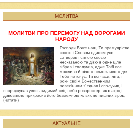
МОЛИТВА
МОЛИТВИ ПРО ПЕРЕМОГУ НАД ВОРОГАМИ
НАРОДУ
Господи Боже наш, Ти премудрістю
своєю і Словом єдиним усе
сотворив і силою своєю
несказаною та дією в одне ціле
зібрав і сполучив, адже Тобі все
можливо й нічого неможливого для
Тебе не існує. Ти всі часи, літа, і
роки своїм Божественним
повелінням з`єднав і сполучив, і
впорядкував увесь видимий світ, небо розпростер, як шатро,і
дивовижно прикрасив його безмежною кількістю пишних зірок,
(читати)
АКТУАЛЬНЕ