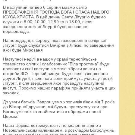
В наступний четвер 6 серпня маємо свято
ПРЕОБРАЖЕННЯ ГОСПОДА БОГА І СПАСА НАШОГО
ІСУСА ХРИСТА. В цей деннь Святу Літургію будемо
служити о 8.00, 10.00, 12.99 та о 18.00, після
завершення кожної Літургії буде освячення
першоплодів.
На передодні, в середу, після завершення вечірньої
Літургії буде служитися Вечірня з Літією, по завершення
якої буде Мированя
Наступної неділі в нашому храмі тернопільське
товариство сліпих і слабозрячих "Біла тростина" буде
проводити свої виступи з метою зібрати кошти на
потреби ЗСУ. Перший виступ буде після завершення
другої Літургії, після чого вони приймуть участь у третій
Літургії, після звершення якої проведуть наступний
виступ. Просимо наших парафіян прийняти участь в цих
заходах.
До уваги батьків. Запрошуємо хлопчиків віком від 7 років
до Вівтарної дружини, які будуть прислуговувати при
Богослужіннях та знайомитися з обрядами нашої
Церкви.
Наша Церква дотримується літочислення згідно з
Новоюльянським календарем, з розкладом Богослужінь