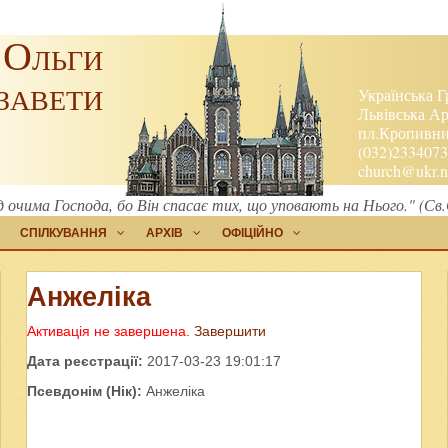
 Ольги
завети
Українська Г
Львівська Ар
пл.Кропивниц
(032)2334073
church@ukr.n
 очима Господа, бо Він спасає тих, що уповають на Нього." (Св
СПІЛКУВАННЯ
АРХІВ
ОФІЦІЙНО
Анжеліка
Активація не завершена.
Завершити
Дата реєстрації:
2017-03-23 19:01:17
Псевдонім (Нік):
Анжеліка