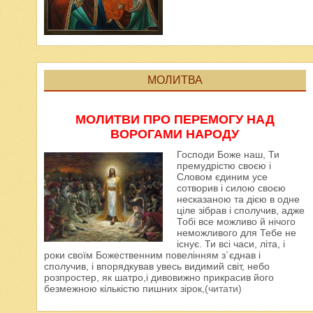
МОЛИТВА
МОЛИТВИ ПРО ПЕРЕМОГУ НАД
ВОРОГАМИ НАРОДУ
Господи Боже наш, Ти
премудрістю своєю і
Словом єдиним усе
сотворив і силою своєю
несказаною та дією в одне
ціле зібрав і сполучив, адже
Тобі все можливо й нічого
неможливого для Тебе не
існує. Ти всі часи, літа, і
роки своїм Божественним повелінням з`єднав і
сполучив, і впорядкував увесь видимий світ, небо
розпростер, як шатро,і дивовижно прикрасив його
безмежною кількістю пишних зірок,
(читати)