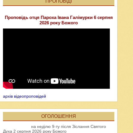
ПРОПОВІДІ
Проповідь отця Пароха Івана Галімурки 6 серпня
2026 року Божого
архів відеопроповідей
ОГОЛОШЕННЯ
на неділю 9-ту після Зіслання Святого
Духа 2 серпня 2026 року Божого