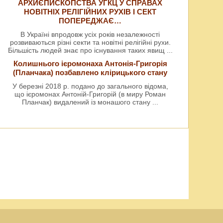
АРХИЄПИСКОПСТВА УГКЦ У СПРАВАХ
НОВІТНІХ РЕЛІГІЙНИХ РУХІВ І СЕКТ
ПОПЕРЕДЖАЄ…
В Україні впродовж усіх років незалежності
розвиваються різні секти та новітні релігійні рухи.
Більшість людей знає про існування таких явищ
...
Колишнього ієромонаха Антонія-Григорія
(Планчака) позбавлено клірицького стану
У березні 2018 р. подано до загального відома,
що ієромонах Антоній-Григорій (в миру Роман
Планчак) видалений із монашого стану
...