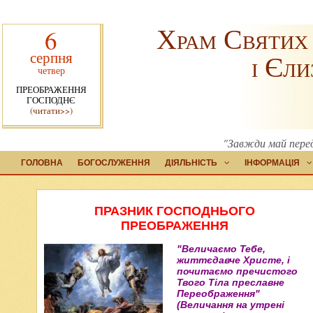
Храм Святих
6
серпня
і Єли
четвер
ПРЕОБРАЖЕННЯ
ГОСПОДНЄ
(читати>>)
"Завжди май перед
ГОЛОВНА
БОГОСЛУЖЕННЯ
ДІЯЛЬНІСТЬ
ІНФОРМАЦІЯ
ПРАЗНИК ГОСПОДНЬОГО
ПРЕОБРАЖЕННЯ
"Величаємо Тебе,
життєдавче Христе, і
почитаємо пречистого
Твого Тіла преславне
Переображення"
(Величання на утрені