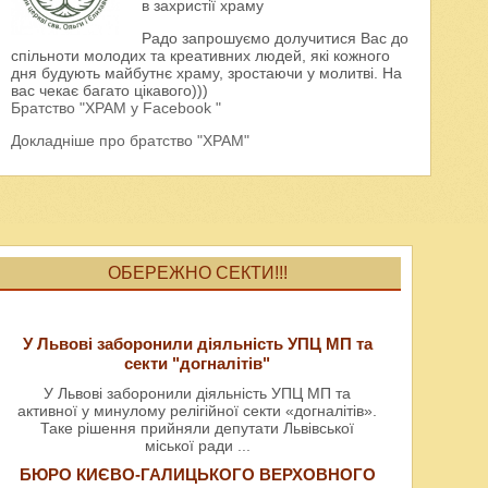
в захристії храму
Радо запрошуємо долучитися Вас до
спільноти молодих та креативних людей, які кожного
дня будують майбутнє храму, зростаючи у молитві. На
вас чекає багато цікавого)))
Братство "ХРАМ у Facebook "
Докладніше про братство "ХРАМ"
ОБЕРЕЖНО СЕКТИ!!!
У Львові заборонили діяльність УПЦ МП та
секти "догналітів"
У Львові заборонили діяльність УПЦ МП та
активної у минулому релігійної секти «догналітів».
Таке рішення прийняли депутати Львівської
міської ради
...
БЮРО КИЄВО-ГАЛИЦЬКОГО ВЕРХОВНОГО