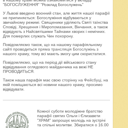
в нашому храмі можна ознайомитися у вкладці
"БОГОСЛУЖЕННЯ" "Розклад Богослужень"
У Львові введено воєнний стан, але життя нашої парафії
не припиняється: Богослужіння відбуваються у
звичайному режимі. Священики уділяють Святі таїнства
Сповіді, Хрещення і Миропомазання, Вінчання, а також
відвідують з Найсвятішими Тайнами хворих і немічних.
Для померлих служать Чин похорону.
Повідомляємо також, що на нашому парафіяльному
сайті проводиться
пряма трансляція Богослужінь
з
нашого храму, тому всі мають змогу цим скористатися.
Повідомляємо, що на період дії військового стану
відвідування оглядового майданчика на вежі НЕ
ПРОВОДИТЬСЯ.
Також наша парафія має свою
сторінку на Фейсбуці
, на
якій поміщаються всі новини нашого храму, просимо
відвідувати.
Кожної суботи молодіжне братство
парафії святих Ольги і Єлизавети
"ХРАМ" запрошує молодь на зустрічі
та спільні молитви. Збиратися о 16.00