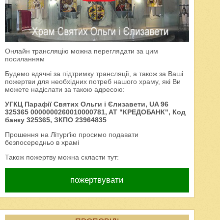
Онлайн трансляцію можна переглядати за цим
посиланням
Будемо вдячні за підтримку трансляції, а також за Ваші
пожертви для необхідних потреб нашого храму, які Ви
можете надіслати за такою адресою:
УГКЦ Парафії Святих Ольги і Єлизавети, UA 96
325365 0000000260010000781, AT "КРЕДОБАНК", Код
банку 325365, ЗКПО 23964835
Прошення на Літурґію просимо подавати
безпосередньо в храмі
Також пожертву можна скласти тут:
пожертвувати