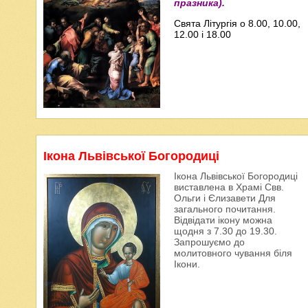
празника).
Свята Літургія о 8.00, 10.00,
12.00 і 18.00
Ікона Львівської Богородиці
Ікона Львівської Богородиці
виставлена в Храмі Свв.
Ольги і Єлизавети Для
загального почитання.
Відвідати ікону можна
щодня з 7.30 до 19.30.
Запрошуємо до
молитовного чування біля
Ікони.