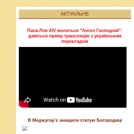
АКТУАЛЬНЕ
Папа Лев XIV молиться "Ангел Господній":
дивіться пряму трансляцію з українським
перекладом
В Меджугор’є знищили статую Богородиці