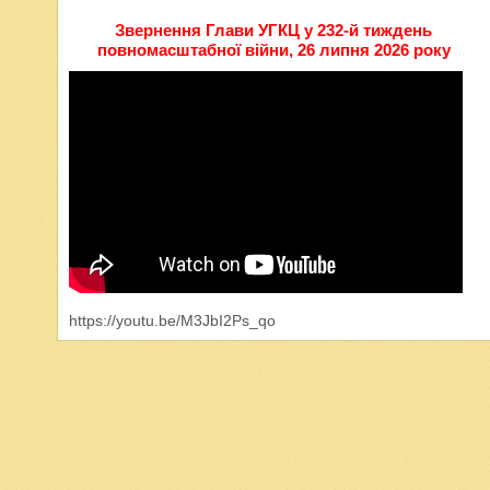
Звернення Глави УГКЦ у 232-й тиждень
повномасштабної війни, 26 липня 2026 року
https://youtu.be/M3JbI2Ps_qo