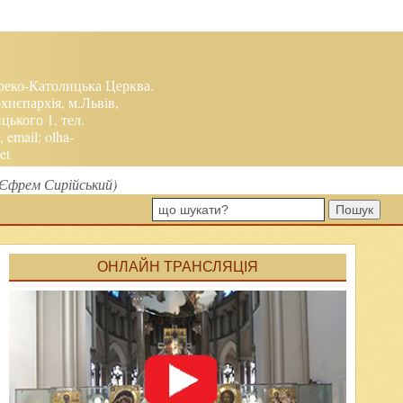
реко-Католицька Церква.
хиєпархія, м.Львів,
ького 1, тел.
, email:
olha-
et
.Єфрем Сирійський)
Пошук
ОНЛАЙН ТРАНСЛЯЦІЯ