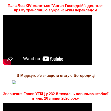
Папа Лев XIV молиться "Ангел Господній": дивіться
пряму трансляцію з українським перекладом
В Меджугор’є знищили статую Богородиці
Звернення Глави УГКЦ у 232-й тиждень повномасштабної
війни, 26 липня 2026 року