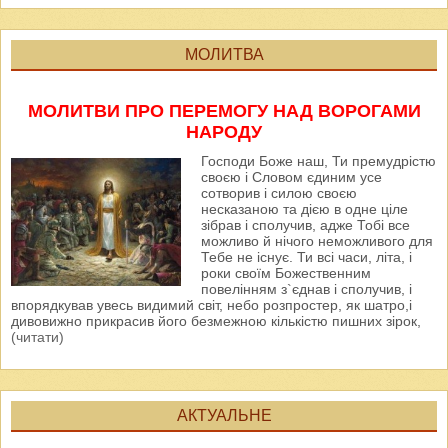
МОЛИТВА
МОЛИТВИ ПРО ПЕРЕМОГУ НАД ВОРОГАМИ
НАРОДУ
Господи Боже наш, Ти премудрістю
своєю і Словом єдиним усе
сотворив і силою своєю
несказаною та дією в одне ціле
зібрав і сполучив, адже Тобі все
можливо й нічого неможливого для
Тебе не існує. Ти всі часи, літа, і
роки своїм Божественним
повелінням з`єднав і сполучив, і
впорядкував увесь видимий світ, небо розпростер, як шатро,і
дивовижно прикрасив його безмежною кількістю пишних зірок,
(читати)
АКТУАЛЬНЕ