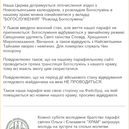
Наша Церква дотримується літочислення згідно з
Новоюльянським календарем, з розкладом Богослужінь в
нашому храмі можна ознайомитися у вкладці
"БОГОСЛУЖЕННЯ" "Розклад Богослужень"
У Львові введено воєнний стан, але життя нашої парафії не
припиняється: Богослужіння відбуваються у звичайному режимі.
Священики уділяють Святі таїнства Сповіді, Хрещення і
Миропомазання, Вінчання, а також відвідують з Найсвятішими
Тайнами хворих і немічних. Для померлих служать Чин
похорону.
Повідомляємо також, що на нашому парафіяльному сайті
проводиться
пряма трансляція Богослужінь
з нашого храму,
тому всі мають змогу цим скористатися.
Повідомляємо, що на період дії військового стану відвідування
оглядового майданчика на вежі НЕ ПРОВОДИТЬСЯ.
Також наша парафія має свою
сторінку на Фейсбуці
, на якій
поміщаються всі новини нашого храму, просимо відвідувати.
Кожної суботи молодіжне братство парафії
святих Ольги і Єлизавети "ХРАМ" запрошує
молодь на зустрічі та спільні молитви.