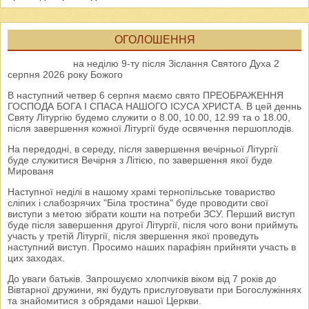
ОГОЛОШЕННЯ
на неділю 9-ту після Зіслання Святого Духа 2
серпня 2026 року Божого
В наступний четвер 6 серпня маємо свято ПРЕОБРАЖЕННЯ
ГОСПОДА БОГА І СПАСА НАШОГО ІСУСА ХРИСТА. В цей деннь
Святу Літургію будемо служити о 8.00, 10.00, 12.99 та о 18.00,
після завершення кожної Літургії буде освячення першоплодів.
На передодні, в середу, після завершення вечірньої Літургії
буде служитися Вечірня з Літією, по завершення якої буде
Мированя
Наступної неділі в нашому храмі тернопільське товариство
сліпих і слабозрячих "Біла тростина" буде проводити свої
виступи з метою зібрати кошти на потреби ЗСУ. Перший виступ
буде після завершення другої Літургії, після чого вони приймуть
участь у третій Літургії, після звершення якої проведуть
наступний виступ. Просимо наших парафіян прийняти участь в
цих заходах.
До уваги батьків. Запрошуємо хлопчиків віком від 7 років до
Вівтарної дружини, які будуть прислуговувати при Богослужіннях
та знайомитися з обрядами нашої Церкви.