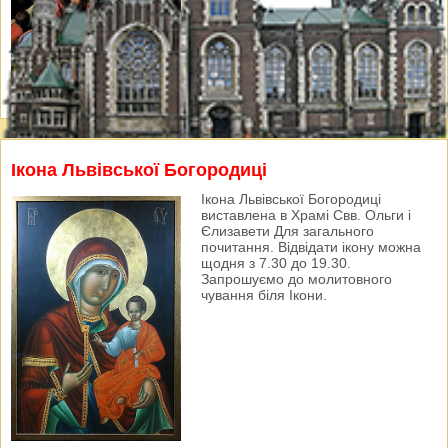
Ікона Львівської Богородиці
Ікона Львівської Богородиці
виставлена в Храмі Свв. Ольги і
Єлизавети Для загального
почитання. Відвідати ікону можна
щодня з 7.30 до 19.30.
Запрошуємо до молитовного
чування біля Ікони.