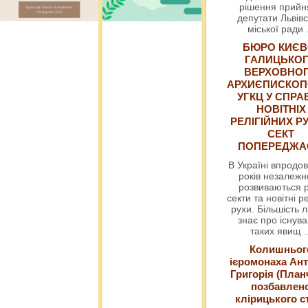
рішення прийн
депутати Львівс
міської ради
БЮРО КИЄВ
ГАЛИЦЬКО
ВЕРХОВНО
АРХИЄПИСКОП
УГКЦ У СПРА
НОВІТНІХ
РЕЛІГІЙНИХ РУ
СЕКТ
ПОПЕРЕДЖ
В Україні впродов
років незалежн
розвиваються р
секти та новітні ре
рухи. Більшість 
знає про існув
таких явищ
.
Колишньог
ієромонаха Ант
Григорія (План
позбавлен
клірицького с