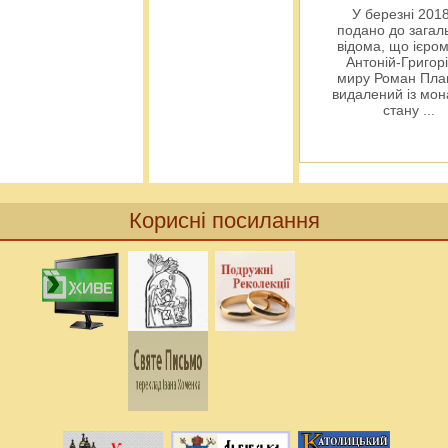
У березні 2018
подано до загал
відома, що ієро
Антоній-Григорі
миру Роман Пла
видалений із мо
стану
...
Корисні посилання