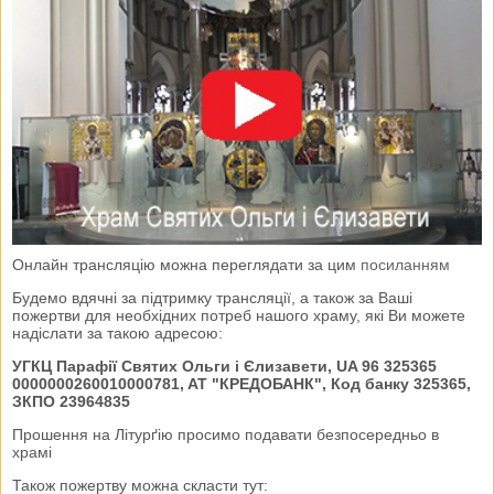
Онлайн трансляцію можна переглядати за цим
посиланням
Будемо вдячні за підтримку трансляції, а також за Ваші
пожертви для необхідних потреб нашого храму, які Ви можете
надіслати за такою адресою:
УГКЦ Парафії Святих Ольги і Єлизавети, UA 96 325365
0000000260010000781, AT "КРЕДОБАНК", Код банку 325365,
ЗКПО 23964835
Прошення на Літурґію просимо подавати безпосередньо в
храмі
Також пожертву можна скласти тут: