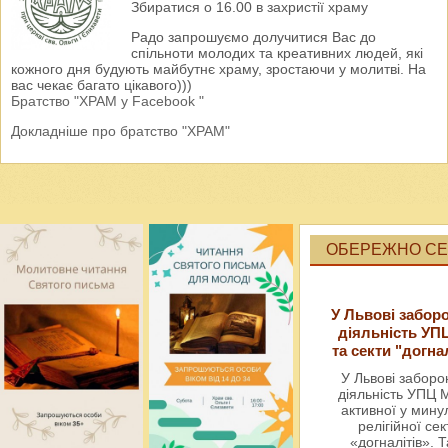
Збиратися о 16.00 в захристії храму
Радо запрошуємо долучитися Вас до
спільноти молодих та креативних людей, які
кожного дня будують майбутнє храму, зростаючи у молитві. На
вас чекає багато цікавого)))
Братство "ХРАМ у Facebook "
Докладніше про братство "ХРАМ"
ОБЕРЕЖНО СЕК
У Львові забор
діяльність УП
та секти "догна
У Львові забор
діяльність УПЦ 
активної у мин
релігійної сек
«догналітів». Т