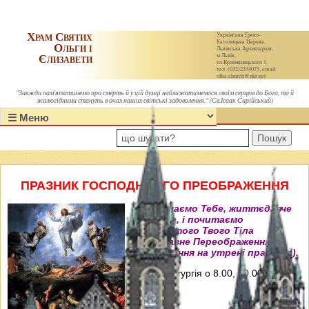
Храм Святих
Українська Греко-
Католицька Церква.
Ольги і
Львівська Архиєпархія,
Єлизавети
м.Львів,
пл.Кропивницького 1,
тел. (032)2334073, email:
olha-church@ukr.net
"Завжди пам'ятатимемо про смерть й у цій думці наближатимемося своїм серцем до Бога, та й
жалюгідними стануть в очах наших світські задоволення." (Св.Ісаак Сирійський)
Пошук
ПРАЗНИК ГОСПОДНЬОГО ПРЕОБРАЖЕННЯ
"Величаємо Тебе, життєдавче
Христе, і почитаємо
пречистого Твого Тіла
преславне Переображення"
(Величання на утрені празника).
Свята Літургія о 8.00, 10.00, 12.00 і
18.00