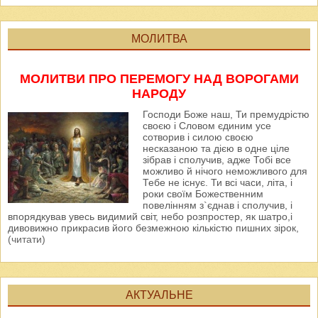
МОЛИТВА
МОЛИТВИ ПРО ПЕРЕМОГУ НАД ВОРОГАМИ
НАРОДУ
Господи Боже наш, Ти премудрістю
своєю і Словом єдиним усе
сотворив і силою своєю
несказаною та дією в одне ціле
зібрав і сполучив, адже Тобі все
можливо й нічого неможливого для
Тебе не існує. Ти всі часи, літа, і
роки своїм Божественним
повелінням з`єднав і сполучив, і
впорядкував увесь видимий світ, небо розпростер, як шатро,і
дивовижно прикрасив його безмежною кількістю пишних зірок,
(читати)
АКТУАЛЬНЕ