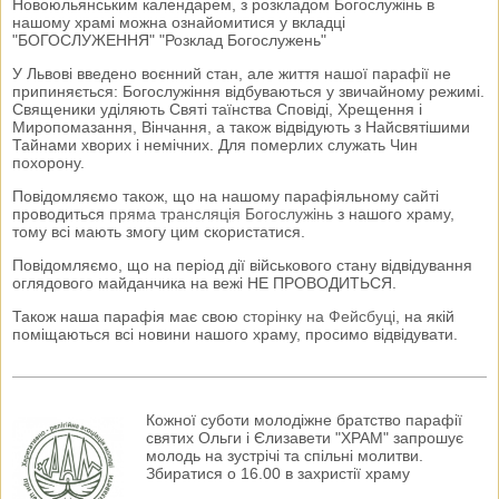
Новоюльянським календарем, з розкладом Богослужінь в
нашому храмі можна ознайомитися у вкладці
"БОГОСЛУЖЕННЯ" "Розклад Богослужень"
У Львові введено воєнний стан, але життя нашої парафії не
припиняється: Богослужіння відбуваються у звичайному режимі.
Священики уділяють Святі таїнства Сповіді, Хрещення і
Миропомазання, Вінчання, а також відвідують з Найсвятішими
Тайнами хворих і немічних. Для померлих служать Чин
похорону.
Повідомляємо також, що на нашому парафіяльному сайті
проводиться
пряма трансляція Богослужінь
з нашого храму,
тому всі мають змогу цим скористатися.
Повідомляємо, що на період дії військового стану відвідування
оглядового майданчика на вежі НЕ ПРОВОДИТЬСЯ.
Також наша парафія має свою
сторінку на Фейсбуці
, на якій
поміщаються всі новини нашого храму, просимо відвідувати.
Кожної суботи молодіжне братство парафії
святих Ольги і Єлизавети "ХРАМ" запрошує
молодь на зустрічі та спільні молитви.
Збиратися о 16.00 в захристії храму