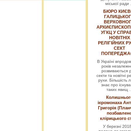
міської ради
БЮРО КИЄВ
ГАЛИЦЬКО
ВЕРХОВНО
АРХИЄПИСКОП
УГКЦ У СПРА
НОВІТНІХ
РЕЛІГІЙНИХ РУ
СЕКТ
ПОПЕРЕДЖ
В Україні впродов
років незалежн
розвиваються р
секти та новітні ре
рухи. Більшість 
знає про існув
таких явищ
.
Колишньог
ієромонаха Ант
Григорія (План
позбавлен
клірицького с
У березні 2018