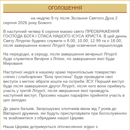
ОГОЛОШЕННЯ
на неділю 9-ту після Зіслання Святого Духа 2
серпня 2026 року Божого
В наступний четвер 6 серпня маємо свято ПРЕОБРАЖЕННЯ
ГОСПОДА БОГА І СПАСА НАШОГО ІСУСА ХРИСТА. В цей деннь
Святу Літургію будемо служити о 8.00, 10.00, 12.99 та о 18.00,
після завершення кожної Літургії буде освячення першоплодів.
На передодні, в середу, після завершення вечірньої Літургії
буде служитися Вечірня з Літією, по завершення якої буде
Мированя
Наступної неділі в нашому храмі тернопільське товариство
сліпих і слабозрячих "Біла тростина" буде проводити свої
виступи з метою зібрати кошти на потреби ЗСУ. Перший виступ
буде після завершення другої Літургії, після чого вони приймуть
участь у третій Літургії, після звершення якої проведуть
наступний виступ. Просимо наших парафіян прийняти участь в
цих заходах.
До уваги батьків. Запрошуємо хлопчиків віком від 7 років до
Вівтарної дружини, які будуть прислуговувати при Богослужіннях
та знайомитися з обрядами нашої Церкви.
Наша Церква дотримується літочислення згідно з