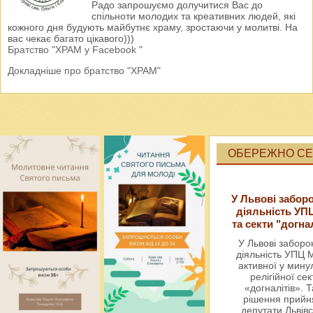
Радо запрошуємо долучитися Вас до
спільноти молодих та креативних людей, які
кожного дня будують майбутнє храму, зростаючи у молитві. На
вас чекає багато цікавого)))
Братство "ХРАМ у Facebook "
Докладніше про братство "ХРАМ"
ОБЕРЕЖНО СЕК
У Львові забор
діяльність УП
та секти "догна
У Львові забор
діяльність УПЦ 
активної у мин
релігійної сек
«догналітів». Т
рішення прийн
депутати Львівс