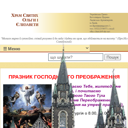
Храм Святих
Українська Греко-
Католицька Церква.
Ольги і
Львівська Архиєпархія,
Єлизавети
м.Львів,
пл.Кропивницького 1,
тел. (032)2334073, email:
olha-church@ukr.net
"Молися мирно й супокійно, співай розумно й до ладу і будеш як орля, що здіймається на висоту." (Прп.Ніл
Синайський)
Пошук
ПРАЗНИК ГОСПОДНЬОГО ПРЕОБРАЖЕННЯ
"Величаємо Тебе, життєдавче
Христе, і почитаємо
пречистого Твого Тіла
преславне Переображення"
(Величання на утрені празника).
Свята Літургія о 8.00, 10.00, 12.00 і
18.00