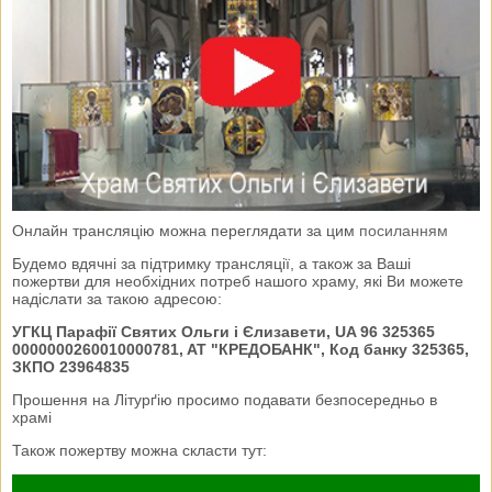
Онлайн трансляцію можна переглядати за цим
посиланням
Будемо вдячні за підтримку трансляції, а також за Ваші
пожертви для необхідних потреб нашого храму, які Ви можете
надіслати за такою адресою:
УГКЦ Парафії Святих Ольги і Єлизавети, UA 96 325365
0000000260010000781, AT "КРЕДОБАНК", Код банку 325365,
ЗКПО 23964835
Прошення на Літурґію просимо подавати безпосередньо в
храмі
Також пожертву можна скласти тут: