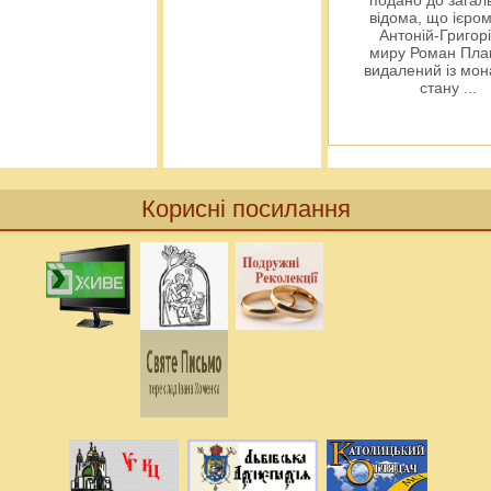
подано до загал
відома, що ієро
Антоній-Григорі
миру Роман Пла
видалений із мо
стану
...
Корисні посилання