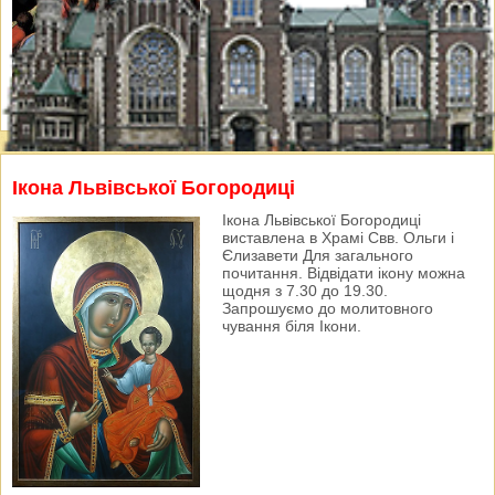
Ікона Львівської Богородиці
Ікона Львівської Богородиці
виставлена в Храмі Свв. Ольги і
Єлизавети Для загального
почитання. Відвідати ікону можна
щодня з 7.30 до 19.30.
Запрошуємо до молитовного
чування біля Ікони.