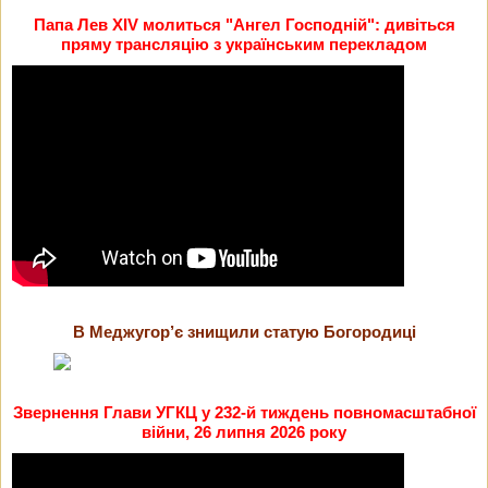
Папа Лев XIV молиться "Ангел Господній": дивіться
пряму трансляцію з українським перекладом
В Меджугор’є знищили статую Богородиці
Звернення Глави УГКЦ у 232-й тиждень повномасштабної
війни, 26 липня 2026 року