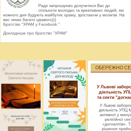
Радо запрошуємо долучитися Вас до
спільноти молодих та креативних людей, які
кожного дня будують майбутнє храму, зростаючи у молитві. На
вас чекає багато цікавого)))
Братство "ХРАМ у Facebook "
Докладніше про братство "ХРАМ"
ОБЕРЕЖНО СЕК
У Львові забор
діяльність УП
та секти "догна
У Львові забор
діяльність УПЦ 
активної у мин
релігійної сек
«догналітів». Т
рішення прийн