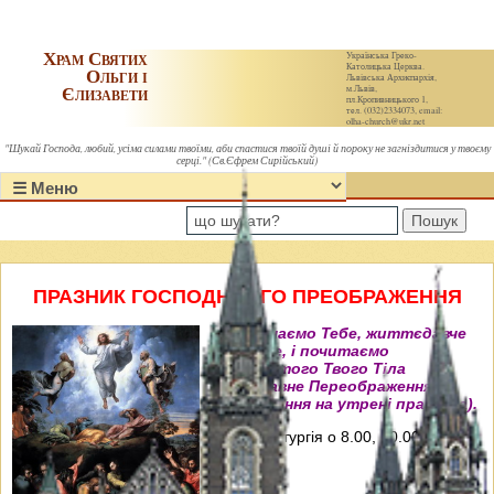
Храм Святих
Українська Греко-
Католицька Церква.
Ольги і
Львівська Архиєпархія,
Єлизавети
м.Львів,
пл.Кропивницького 1,
тел. (032)2334073, email:
olha-church@ukr.net
"Шукай Господа, любий, усіма силами твоїми, аби спастися твоїй душі й пороку не загніздитися у твоєму
серці." (Св.Єфрем Сирійський)
Пошук
ПРАЗНИК ГОСПОДНЬОГО ПРЕОБРАЖЕННЯ
"Величаємо Тебе, життєдавче
Христе, і почитаємо
пречистого Твого Тіла
преславне Переображення"
(Величання на утрені празника).
Свята Літургія о 8.00, 10.00, 12.00 і
18.00