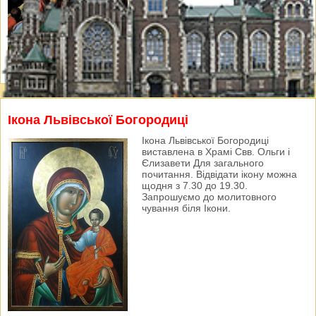
Ікона Львівської Богородиці
Ікона Львівської Богородиці
виставлена в Храмі Свв. Ольги і
Єлизавети Для загального
почитання. Відвідати ікону можна
щодня з 7.30 до 19.30.
Запрошуємо до молитовного
чування біля Ікони.