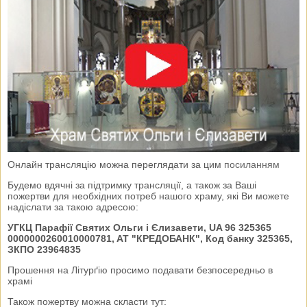
Онлайн трансляцію можна переглядати за цим
посиланням
Будемо вдячні за підтримку трансляції, а також за Ваші
пожертви для необхідних потреб нашого храму, які Ви можете
надіслати за такою адресою:
УГКЦ Парафії Святих Ольги і Єлизавети, UA 96 325365
0000000260010000781, AT "КРЕДОБАНК", Код банку 325365,
ЗКПО 23964835
Прошення на Літурґію просимо подавати безпосередньо в
храмі
Також пожертву можна скласти тут: