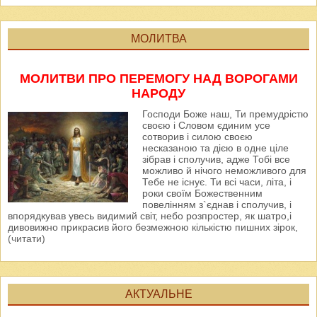
МОЛИТВА
МОЛИТВИ ПРО ПЕРЕМОГУ НАД ВОРОГАМИ
НАРОДУ
Господи Боже наш, Ти премудрістю
своєю і Словом єдиним усе
сотворив і силою своєю
несказаною та дією в одне ціле
зібрав і сполучив, адже Тобі все
можливо й нічого неможливого для
Тебе не існує. Ти всі часи, літа, і
роки своїм Божественним
повелінням з`єднав і сполучив, і
впорядкував увесь видимий світ, небо розпростер, як шатро,і
дивовижно прикрасив його безмежною кількістю пишних зірок,
(читати)
АКТУАЛЬНЕ