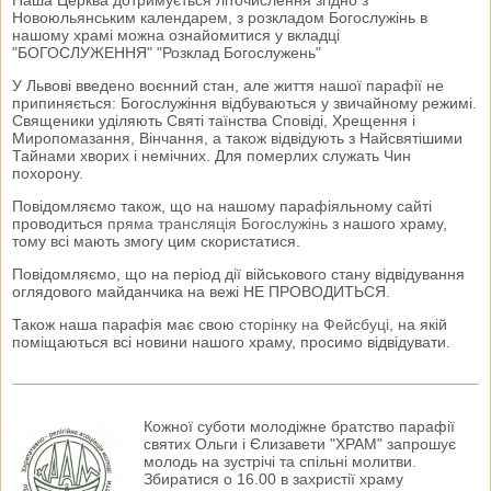
Наша Церква дотримується літочислення згідно з
Новоюльянським календарем, з розкладом Богослужінь в
нашому храмі можна ознайомитися у вкладці
"БОГОСЛУЖЕННЯ" "Розклад Богослужень"
У Львові введено воєнний стан, але життя нашої парафії не
припиняється: Богослужіння відбуваються у звичайному режимі.
Священики уділяють Святі таїнства Сповіді, Хрещення і
Миропомазання, Вінчання, а також відвідують з Найсвятішими
Тайнами хворих і немічних. Для померлих служать Чин
похорону.
Повідомляємо також, що на нашому парафіяльному сайті
проводиться
пряма трансляція Богослужінь
з нашого храму,
тому всі мають змогу цим скористатися.
Повідомляємо, що на період дії військового стану відвідування
оглядового майданчика на вежі НЕ ПРОВОДИТЬСЯ.
Також наша парафія має свою
сторінку на Фейсбуці
, на якій
поміщаються всі новини нашого храму, просимо відвідувати.
Кожної суботи молодіжне братство парафії
святих Ольги і Єлизавети "ХРАМ" запрошує
молодь на зустрічі та спільні молитви.
Збиратися о 16.00 в захристії храму