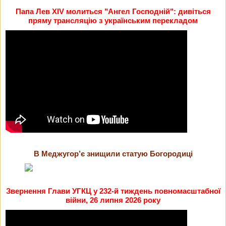
Папа Лев XIV молиться "Ангел Господній": дивіться
пряму трансляцію з українським перекладом
В Меджугор’є знищили статую Богородиці
Звернення Глави УГКЦ у 232-й тиждень повномасштабної
війни, 26 липня 2026 року