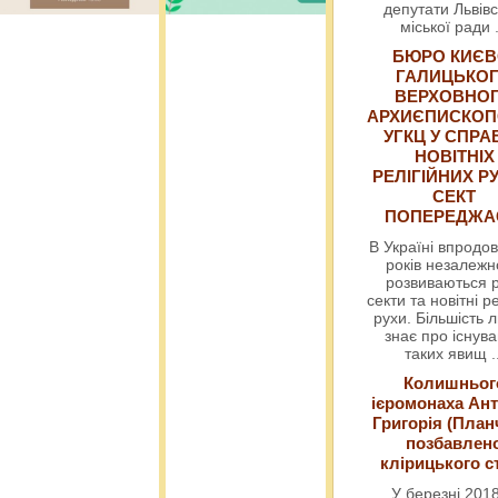
депутати Львівс
міської ради
БЮРО КИЄВ
ГАЛИЦЬКО
ВЕРХОВНО
АРХИЄПИСКОП
УГКЦ У СПРА
НОВІТНІХ
РЕЛІГІЙНИХ РУ
СЕКТ
ПОПЕРЕДЖ
В Україні впродов
років незалежн
розвиваються р
секти та новітні ре
рухи. Більшість 
знає про існув
таких явищ
.
Колишньог
ієромонаха Ант
Григорія (План
позбавлен
клірицького с
У березні 2018