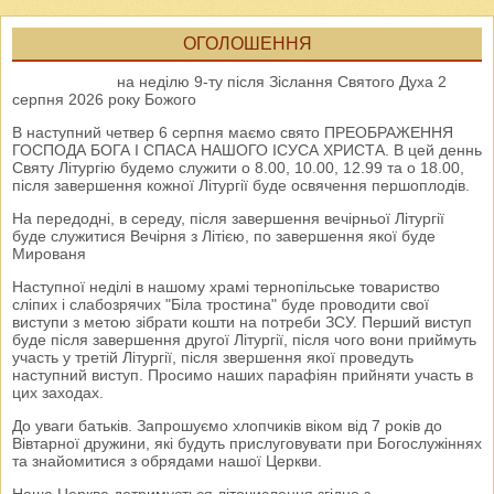
ОГОЛОШЕННЯ
на неділю 9-ту після Зіслання Святого Духа 2
серпня 2026 року Божого
В наступний четвер 6 серпня маємо свято ПРЕОБРАЖЕННЯ
ГОСПОДА БОГА І СПАСА НАШОГО ІСУСА ХРИСТА. В цей деннь
Святу Літургію будемо служити о 8.00, 10.00, 12.99 та о 18.00,
після завершення кожної Літургії буде освячення першоплодів.
На передодні, в середу, після завершення вечірньої Літургії
буде служитися Вечірня з Літією, по завершення якої буде
Мированя
Наступної неділі в нашому храмі тернопільське товариство
сліпих і слабозрячих "Біла тростина" буде проводити свої
виступи з метою зібрати кошти на потреби ЗСУ. Перший виступ
буде після завершення другої Літургії, після чого вони приймуть
участь у третій Літургії, після звершення якої проведуть
наступний виступ. Просимо наших парафіян прийняти участь в
цих заходах.
До уваги батьків. Запрошуємо хлопчиків віком від 7 років до
Вівтарної дружини, які будуть прислуговувати при Богослужіннях
та знайомитися з обрядами нашої Церкви.