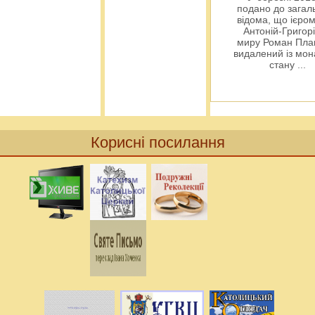
подано до загал
відома, що ієро
Антоній-Григорі
миру Роман Пла
видалений із мо
стану
...
Корисні посилання