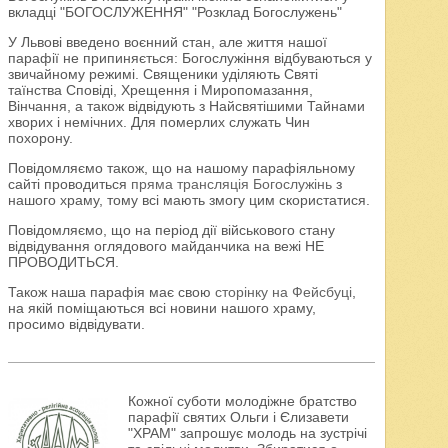
вкладці "БОГОСЛУЖЕННЯ" "Розклад Богослужень"
У Львові введено воєнний стан, але життя нашої
парафії не припиняється: Богослужіння відбуваються у
звичайному режимі. Священики уділяють Святі
таїнства Сповіді, Хрещення і Миропомазання,
Вінчання, а також відвідують з Найсвятішими Тайнами
хворих і немічних. Для померлих служать Чин
похорону.
Повідомляємо також, що на нашому парафіяльному
сайті проводиться
пряма трансляція Богослужінь
з
нашого храму, тому всі мають змогу цим скористатися.
Повідомляємо, що на період дії військового стану
відвідування оглядового майданчика на вежі НЕ
ПРОВОДИТЬСЯ.
Також наша парафія має свою
сторінку на Фейсбуці
,
на якій поміщаються всі новини нашого храму,
просимо відвідувати.
Кожної суботи молодіжне братство
парафії святих Ольги і Єлизавети
"ХРАМ" запрошує молодь на зустрічі