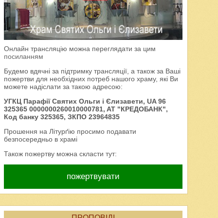
Онлайн трансляцію можна переглядати за цим
посиланням
Будемо вдячні за підтримку трансляції, а також за Ваші
пожертви для необхідних потреб нашого храму, які Ви
можете надіслати за такою адресою:
УГКЦ Парафії Святих Ольги і Єлизавети, UA 96
325365 0000000260010000781, AT "КРЕДОБАНК",
Код банку 325365, ЗКПО 23964835
Прошення на Літурґію просимо подавати
безпосередньо в храмі
Також пожертву можна скласти тут:
пожертвувати
ПРОПОВІДІ