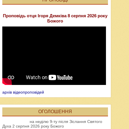
Проповідь отця Ігоря Демківа 8 серпня 2026 року
Божого
архів відеопроповідей
ОГОЛОШЕННЯ
на неділю 9-ту після Зіслання Святого
Духа 2 серпня 2026 року Божого