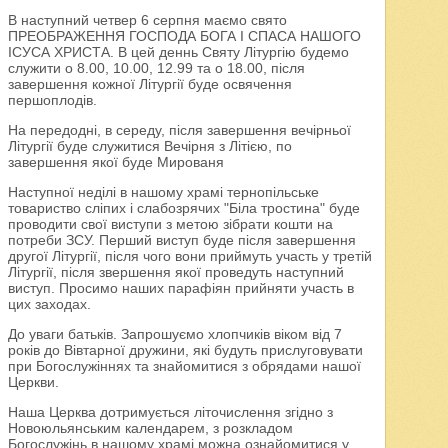
В наступний четвер 6 серпня маємо свято
ПРЕОБРАЖЕННЯ ГОСПОДА БОГА І СПАСА НАШОГО
ІСУСА ХРИСТА. В цей деннь Святу Літургію будемо
служити о 8.00, 10.00, 12.99 та о 18.00, після
завершення кожної Літургії буде освячення
першоплодів.
На передодні, в середу, після завершення вечірньої
Літургії буде служитися Вечірня з Літією, по
завершення якої буде Мированя
Наступної неділі в нашому храмі тернопільське
товариство сліпих і слабозрячих "Біла тростина" буде
проводити свої виступи з метою зібрати кошти на
потреби ЗСУ. Перший виступ буде після завершення
другої Літургії, після чого вони приймуть участь у третій
Літургії, після звершення якої проведуть наступний
виступ. Просимо наших парафіян прийняти участь в
цих заходах.
До уваги батьків. Запрошуємо хлопчиків віком від 7
років до Вівтарної дружини, які будуть прислуговувати
при Богослужіннях та знайомитися з обрядами нашої
Церкви.
Наша Церква дотримується літочислення згідно з
Новоюльянським календарем, з розкладом
Богослужінь в нашому храмі можна ознайомитися у