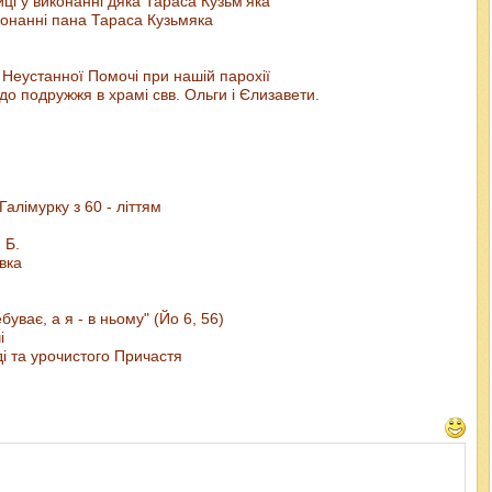
ці у виконанні дяка Тараса Кузьм'яка
онанні пана Тараса Кузьмяка
Неустанної Помочі при нашій парохії
до подружжя в храмі свв. Ольги і Єлизавети.
алімурку з 60 - літтям
 Б.
вка
буває, а я - в ньому" (Йо 6, 56)
і
і та урочистого Причастя