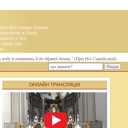
реко-Католицька Церква.
хиєпархія, м.Львів,
ького 1, тел.
, email:
olha-
et
ь воду й вливають її до дірявої бочки." (Прп.Ніл Синайський)
Пошук
ОНЛАЙН ТРАНСЛЯЦІЯ