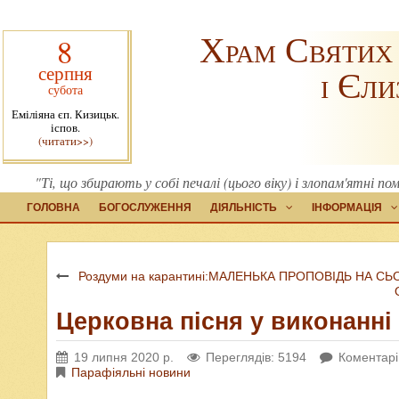
Храм Святих
8
серпня
і Єли
субота
Еміліяна єп. Кизицьк.
іспов.
(читати>>)
"Ті, що збирають у собі печалі (цього віку) і злопам'ятні п
ГОЛОВНА
БОГОСЛУЖЕННЯ
ДІЯЛЬНІСТЬ
ІНФОРМАЦІЯ
Роздуми на карантині:МАЛЕНЬКА ПРОПОВІДЬ НА СЬ
Церковна пісня у виконанн
19 липня 2020 р.
Переглядів: 5194
Коментарі
Парафіяльні новини