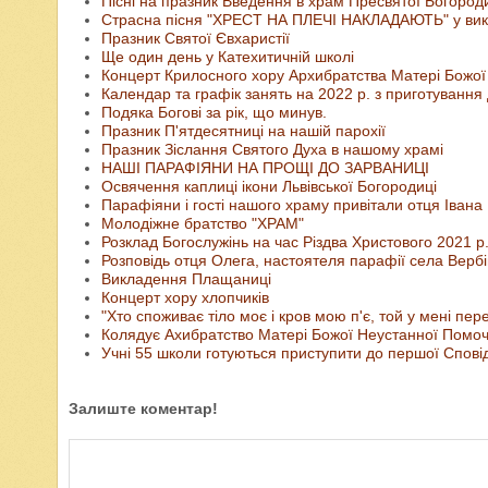
Пісні на празник Введення в храм Пресвятої Богороди
Страсна пісня "ХРЕСТ НА ПЛЕЧІ НАКЛАДАЮТЬ" у вик
Празник Святої Євхаристії
Ще один день у Катехитичній школі
Концерт Крилосного хору Архибратства Матері Божої 
Календар та графік занять на 2022 р. з приготування 
Подяка Богові за рік, що минув.
Празник П'ятдесятниці на нашій парохії
Празник Зіслання Святого Духа в нашому храмі
НАШІ ПАРАФІЯНИ НА ПРОЩІ ДО ЗАРВАНИЦІ
Освячення каплиці ікони Львівської Богородиці
Парафіяни і гості нашого храму привітали отця Івана Г
Молодіжне братство "ХРАМ"
Розклад Богослужінь на час Різдва Христового 2021 р.
Розповідь отця Олега, настоятеля парафії села Вербі
Викладення Плащаниці
Концерт хору хлопчиків
"Хто споживає тіло моє і кров мою п'є, той у мені пере
Колядує Ахибратство Матері Божої Неустанної Помоч
Учні 55 школи готуються приступити до першої Сповід
Залиште коментар!