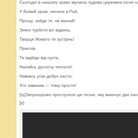
Сьогодні в нашому храмі звучала чудова церковна пісня н
У Божий храм, неначе в Рай,
Прошу, зайди ти, не минай!
Земні турботи всі відкинь,
Творця Живого ти зустрінь!
Приспів:
Ти відійди від суєти,
Напийсь досхочу теплоти!
Навчись усім добро нести,
Хто завинив — тому прости!
[/p]Запрошуємо прослухати цю пісню, яку виконує дяк п
[p]