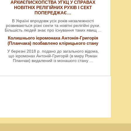
АРХИЄПИСКОПСТВА УГКЦ У СПРАВАХ
НОВІТНІХ РЕЛІГІЙНИХ РУХІВ І СЕКТ
ПОПЕРЕДЖАЄ…
В Україні впродовж усіх років незалежності
розвиваються різні секти та новітні релігійні рухи.
Більшість людей знає про існування таких явищ
...
Колишнього ієромонаха Антонія-Григорія
(Планчака) позбавлено клірицького стану
У березні 2018 р. подано до загального відома,
що ієромонах Антоній-Григорій (в миру Роман
Планчак) видалений із монашого стану
...