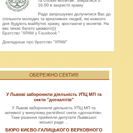
та спільні молитви. Збиратися о
16.00 в захристії храму
Радо запрошуємо долучитися Вас до
спільноти молодих та креативних людей, які кожного
дня будують майбутнє храму, зростаючи у молитві. На
вас чекає багато цікавого)))
Братство "ХРАМ у Facebook "
Докладніше про братство "ХРАМ"
ОБЕРЕЖНО СЕКТИ!!!
У Львові заборонили діяльність УПЦ МП та
секти "догналітів"
У Львові заборонили діяльність УПЦ МП та
активної у минулому релігійної секти «догналітів».
Таке рішення прийняли депутати Львівської
міської ради
...
БЮРО КИЄВО-ГАЛИЦЬКОГО ВЕРХОВНОГО