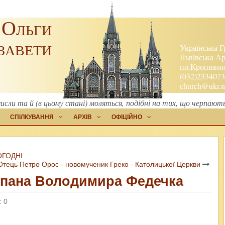
 Ольги
завети
Українська Г
Львівська Ар
пл.Кропивниц
(032)2334073
church@ukr.n
омисли та й (в цьому стані) моляться, подібні на тих, що черпают
СПІЛКУВАННЯ
АРХІВ
ОФІЦІЙНО
ОГОДНІ
Отець Петро Орос - новомученик Греко - Католицької Церкви
і пана Володимира Федечка
: 0