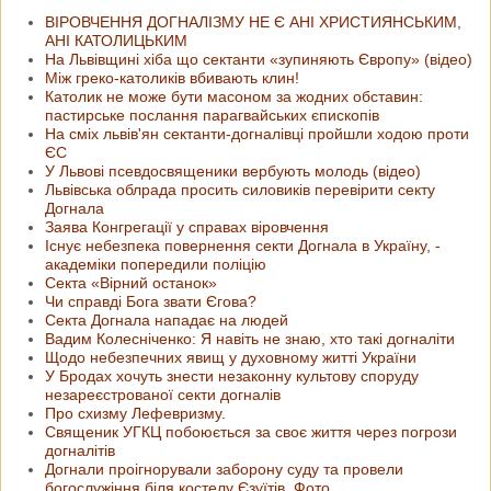
ВІРОВЧЕННЯ ДОГНАЛІЗМУ НЕ Є АНІ ХРИСТИЯНСЬКИМ,
АНІ КАТОЛИЦЬКИМ
На Львівщині хіба що сектанти «зупиняють Європу» (відео)
Між греко-католиків вбивають клин!
Католик не може бути масоном за жодних обставин:
пастирське послання парагвайських єпископів
На сміх львів'ян сектанти-догналівці пройшли ходою проти
ЄС
У Львові псевдосвященики вербують молодь (відео)
Львівська облрада просить силовиків перевірити секту
Догнала
Заява Конгрегації у справах віровчення
Існує небезпека повернення секти Догнала в Україну, -
академіки попередили поліцію
Cектa «Вірний останок»
Чи справді Бога звати Єгова?
Секта Догнала нападає на людей
Вадим Колесніченко: Я навіть не знаю, хто такі догналіти
Щодо небезпечних явищ у духовному житті України
У Бродах хочуть знести незаконну культову споруду
незареєстрованої секти догналів
Про схизму Лефевризму.
Священик УГКЦ побоюється за своє життя через погрози
догналітів
Догнали проігнорували заборону суду та провели
богослужіння біля костелу Єзуїтів. Фото