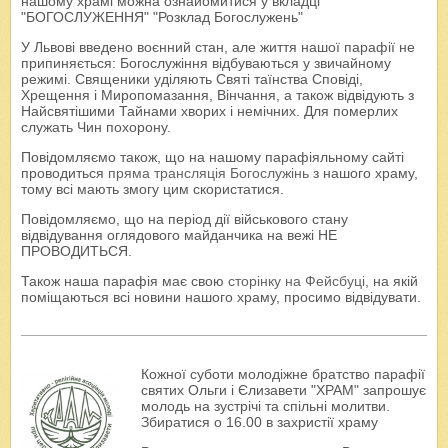
нашому храмі можна ознайомитися у вкладці
"БОГОСЛУЖЕННЯ" "Розклад Богослужень"
У Львові введено воєнний стан, але життя нашої парафії не
припиняється: Богослужіння відбуваються у звичайному
режимі. Священики уділяють Святі таїнства Сповіді,
Хрещення і Миропомазання, Вінчання, а також відвідують з
Найсвятішими Тайнами хворих і немічних. Для померлих
служать Чин похорону.
Повідомляємо також, що на нашому парафіяльному сайті
проводиться
пряма трансляція Богослужінь
з нашого храму,
тому всі мають змогу цим скористатися.
Повідомляємо, що на період дії військового стану
відвідування оглядового майданчика на вежі НЕ
ПРОВОДИТЬСЯ.
Також наша парафія має свою
сторінку на Фейсбуці
, на якій
поміщаються всі новини нашого храму, просимо відвідувати.
Кожної суботи молодіжне братство парафії
святих Ольги і Єлизавети "ХРАМ" запрошує
молодь на зустрічі та спільні молитви.
Збиратися о 16.00 в захристії храму