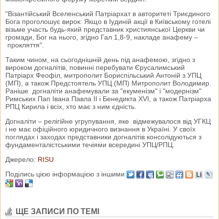
"Візантійський Вселенський Патріархат в авторитеті Триєдиного
Бога проголошує вирок: Якщо в Іудиній акції в Київському готелі
візьме участь будь-який представник християнської Церкви чи
громади, Бог на нього, згідно Гал 1,8-9, накладе анафему –
прокляття".
Таким чином, на сьогоднішній день під анафемою, згідно з
вироком догналітів, повинні перебувати Єрусалимський
Патріарх Феофіл, митрополит Бориспільський Антоній з УПЦ
(МП), а також Предстоятель УПЦ (МП) Митрополит Володимир.
Раніше догналіти анафемували за "екуменізм" і "модернізм"
Римських Пап Івана Павла II і Бенедикта XVI, а також Патріарха
РПЦ Кирила і всіх, хто має з ним єдність.
Догналіти – релігійне угрупування, яке відмежувалося від УГКЦ
і не має офіційного юридичного визнання в Україні. У своїх
поглядах і заходах представники догналітів консолідуються з
фундаменталістськими течіями всередині УПЦ/РПЦ.
Джерело:
RISU
Поділись цією інформацією з іншими
ЩЕ ЗАПИСИ ПО ТЕМІ