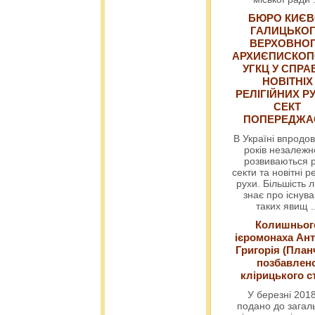
БЮРО КИЄВ
ГАЛИЦЬКО
ВЕРХОВНО
АРХИЄПИСКОП
УГКЦ У СПРА
НОВІТНІХ
РЕЛІГІЙНИХ РУ
СЕКТ
ПОПЕРЕДЖ
В Україні впродов
років незалежн
розвиваються р
секти та новітні ре
рухи. Більшість 
знає про існув
таких явищ
.
Колишньог
ієромонаха Ант
Григорія (План
позбавлен
клірицького с
У березні 2018
подано до загал