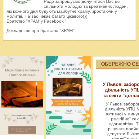
Радо запрошуємо долучитися Вас до
спільноти молодих та креативних людей,
які кожного дня будують майбутнє храму, зростаючи у
молитві. На вас чекає багато цікавого)))
Братство "ХРАМ у Facebook "
Докладніше про братство "ХРАМ"
ОБЕРЕЖНО СЕК
У Львові забор
діяльність УП
та секти "догна
У Львові забор
діяльність УПЦ 
активної у мин
релігійної сек
«догналітів». Т
рішення прийн
депутати Львівс
міської ради