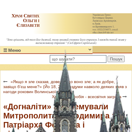
Храм Святих
Українська Греко-
Католицька Церква.
Ольги і
Львівська Архиєпархія,
Єлизавети
м.Львів,
пл.Кропивницького 1,
тел. (032)2334073, email:
olha-church@ukr.net
"Хто грішить, від того Бог далекий, тому лукавий сповнює його страхом. І завжди такий живе у
виснажливому страхові." (Св.Єфрем Сирійський)
Пошук
«Якщо я зле сказав, доведи, що воно зле; а як добре,
завіщо б’єш мене?» (Йо 18, 23). Роздуми навколо деяких заяв з
нагоди роковин Волинської трагедії
Християнофобія - всесвітня загроза
«Догналіти» анафемували
Митрополита Володимира та
Патріарха Феофіла і