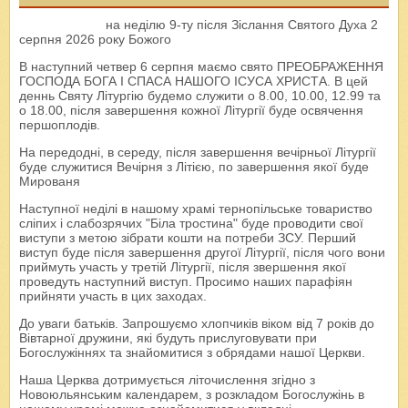
на неділю 9-ту після Зіслання Святого Духа 2
серпня 2026 року Божого
В наступний четвер 6 серпня маємо свято ПРЕОБРАЖЕННЯ
ГОСПОДА БОГА І СПАСА НАШОГО ІСУСА ХРИСТА. В цей
деннь Святу Літургію будемо служити о 8.00, 10.00, 12.99 та
о 18.00, після завершення кожної Літургії буде освячення
першоплодів.
На передодні, в середу, після завершення вечірньої Літургії
буде служитися Вечірня з Літією, по завершення якої буде
Мированя
Наступної неділі в нашому храмі тернопільське товариство
сліпих і слабозрячих "Біла тростина" буде проводити свої
виступи з метою зібрати кошти на потреби ЗСУ. Перший
виступ буде після завершення другої Літургії, після чого вони
приймуть участь у третій Літургії, після звершення якої
проведуть наступний виступ. Просимо наших парафіян
прийняти участь в цих заходах.
До уваги батьків. Запрошуємо хлопчиків віком від 7 років до
Вівтарної дружини, які будуть прислуговувати при
Богослужіннях та знайомитися з обрядами нашої Церкви.
Наша Церква дотримується літочислення згідно з
Новоюльянським календарем, з розкладом Богослужінь в