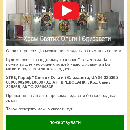
Онлайн трансляцію можна переглядати за цим
посиланням
Будемо вдячні за підтримку трансляції, а також за Ваші
пожертви для необхідних потреб нашого храму, які Ви
можете надіслати за такою адресою:
УГКЦ Парафії Святих Ольги і Єлизавети, UA 96 325365
0000000260010000781, AT "КРЕДОБАНК", Код банку
325365, ЗКПО 23964835
Прошення на Літурґію просимо подавати безпосередньо в
храмі
Також пожертву можна скласти тут:
пожертвувати