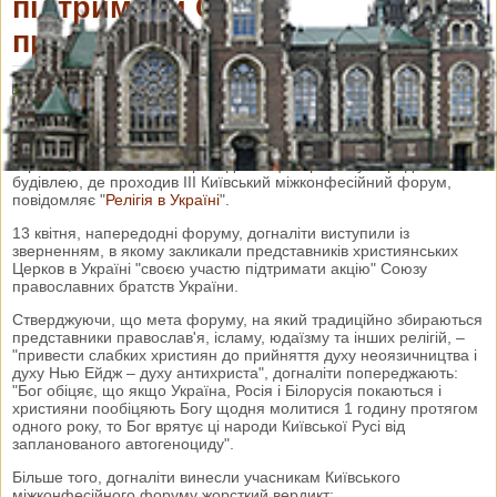
підтримали Союз
православних братств
30 квітня 2013 р.
Переглядів: 5423
Коментарі: 0
Новітні секти та схизми
«Догналіти» повністю підтримали Союз православних братств
України, який 23 квітня проводив акцію протесту перед
будівлею, де проходив ІІІ Київський міжконфесійний форум
,
повідомляє "
Релігія в Україні
".
13 квітня, напередодні форуму, догналіти виступили із
зверненням, в якому закликали представників християнських
Церков в Україні "своєю участю підтримати акцію" Союзу
православних братств України.
Стверджуючи, що мета форуму, на який традиційно збираються
представники православ'я, ісламу, юдаїзму та інших релігій, –
"привести слабких християн до прийняття духу неоязичництва і
духу Нью Ейдж – духу антихриста", догналіти попереджають:
"Бог обіцяє, що якщо Україна, Росія і Білорусія покаються і
християни пообіцяють Богу щодня молитися 1 годину протягом
одного року, то Бог врятує ці народи Київської Русі від
запланованого автогеноциду".
Більше того, догналіти винесли учасникам Київського
міжконфесійного форуму жорсткий вердикт: