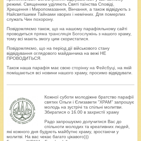
режимі. Священики уділяють Святі таїнства Сповіді,
Хрещення і Миропомазання, Вінчання, а також відвідують з
Найсвятішими Тайнами хворих і немічних. Для померлих
служать Чин похорону.
Повідомляємо також, що на нашому парафіяльному сайті
проводиться
пряма трансляція Богослужінь
з нашого храму,
тому всі мають змогу цим скористатися.
Повідомляємо, що на період дії військового стану
відвідування оглядового майданчика на вежі НЕ
ПРОВОДИТЬСЯ.
Також наша парафія має свою
сторінку на Фейсбуці
, на якій
поміщаються всі новини нашого храму, просимо відвідувати.
Кожної суботи молодіжне братство парафії
святих Ольги і Єлизавети "ХРАМ" запрошує
молодь на зустрічі та спільні молитви.
Збиратися о 16.00 в захристії храму
Радо запрошуємо долучитися Вас до
спільноти молодих та креативних людей,
які кожного дня будують майбутнє храму, зростаючи у
молитві. На вас чекає багато цікавого)))