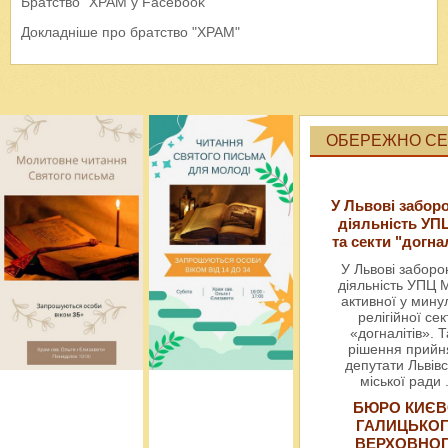
Братство "ХРАМ у Facebook "
Докладніше про братство "ХРАМ"
ОБЕРЕЖНО СЕК
У Львові забор
діяльність УП
та секти "догна
У Львові забор
діяльність УПЦ 
активної у мин
релігійної сек
«догналітів». Т
рішення прийн
депутати Львівс
міської ради
БЮРО КИЄВ
ГАЛИЦЬКО
ВЕРХОВНО