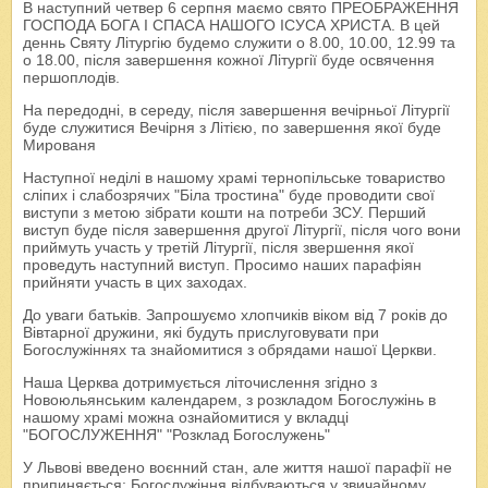
В наступний четвер 6 серпня маємо свято ПРЕОБРАЖЕННЯ
ГОСПОДА БОГА І СПАСА НАШОГО ІСУСА ХРИСТА. В цей
деннь Святу Літургію будемо служити о 8.00, 10.00, 12.99 та
о 18.00, після завершення кожної Літургії буде освячення
першоплодів.
На передодні, в середу, після завершення вечірньої Літургії
буде служитися Вечірня з Літією, по завершення якої буде
Мированя
Наступної неділі в нашому храмі тернопільське товариство
сліпих і слабозрячих "Біла тростина" буде проводити свої
виступи з метою зібрати кошти на потреби ЗСУ. Перший
виступ буде після завершення другої Літургії, після чого вони
приймуть участь у третій Літургії, після звершення якої
проведуть наступний виступ. Просимо наших парафіян
прийняти участь в цих заходах.
До уваги батьків. Запрошуємо хлопчиків віком від 7 років до
Вівтарної дружини, які будуть прислуговувати при
Богослужіннях та знайомитися з обрядами нашої Церкви.
Наша Церква дотримується літочислення згідно з
Новоюльянським календарем, з розкладом Богослужінь в
нашому храмі можна ознайомитися у вкладці
"БОГОСЛУЖЕННЯ" "Розклад Богослужень"
У Львові введено воєнний стан, але життя нашої парафії не
припиняється: Богослужіння відбуваються у звичайному