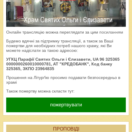
Онлайн трансляцію можна переглядати за цим
посиланням
Будемо вдячні за підтримку трансляції, а також за Ваші
пожертви для необхідних потреб нашого храму, які Ви
можете надіслати за такою адресою:
УГКЦ Парафії Святих Ольги і Єлизавети, UA 96 325365
0000000260010000781, AT "КРЕДОБАНК", Код банку
325365, ЗКПО 23964835
Прошення на Літурґію просимо подавати безпосередньо в
храмі
Також пожертву можна скласти тут:
пожертвувати
ПРОПОВІДІ