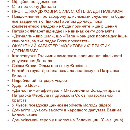
Офіційне повідомлення
СТБ про секту Догнала
ПРО ТЕ, ЯКА ДУХОВНА СИЛА СТОЇТЬ ЗА ДОГНАЛІЗМОМ
Повідомлення про заборону здійснювати служіння чи будь-
яке завдання з о. Іваном Гаратом до часу, поки
компетентною владою не буде прийняте інше рішення
Патріарх Філарет відкидає і не визнає секту догналітів
«Догналіти» вирішили, що «Папа Франциск проповідує інше
євангеліє, за яке падає Боже прокляття»
ОКУЛЬТНИЙ ХАРАКТЕР "МОЛИТОВНИХ" ПРАКТИК
ДОГНАЛІЗМУ
Інтелектуали Галичини вимагають припинення діяльності
угрупування Догнала
Свідки Єгови. Фільм про секту Єговістів
Релігійна група Догнала наклала анафему на Патріарха
Кирила
Підроблений патріарх +відео
Удар по Церкві
«Догналіти» анафемували Митрополита Володимира та
Патріарха Феофіла і підтримали Союз православних
братств
У Львові псевдосвященики вербують молодь (відео)
Догналіти шукають захисту в народного депутата Вадима
Колесніченка
Догналівський терор у школах на Золочівщині (Львівщина)