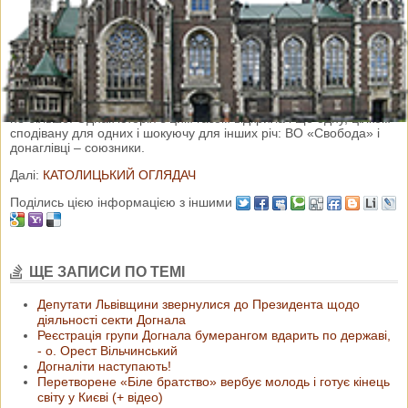
Минулого тижня догналівські сектанти вкотре пікетували
Львівську обласну раду проти розробок сланцевого газу в
Україні.
Здавало б ся, нічого цікавого – черговий сектантський вибрик,
не більше. Однак історія з цим газом відкрила і ще одну, цілком
сподівану для одних і шокуючу для інших річ: ВО «Свобода» і
донаглівці – союзники.
Далі:
КАТОЛИЦЬКИЙ ОГЛЯДАЧ
Поділись цією інформацією з іншими
ЩЕ ЗАПИСИ ПО ТЕМІ
Депутати Львівщини звернулися до Президента щодо
діяльності секти Догнала
Реєстрація групи Догнала бумерангом вдарить по державі,
- о. Орест Вільчинський
Догналіти наступають!
Перетворене «Біле братство» вербує молодь і готує кінець
світу у Києві (+ відео)