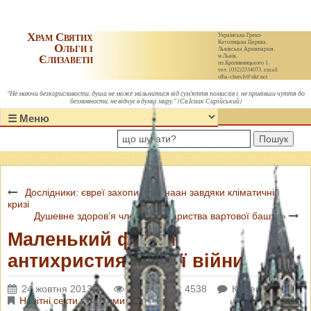
Храм Святих
Українська Греко-
Католицька Церква.
Ольги і
Львівська Архиєпархія,
Єлизавети
м.Львів,
пл.Кропивницького 1,
тел. (032)2334073, email:
olha-church@ukr.net
"Не маючи безкорисливости, душа не може звільнитися від сум'яття помислів і, не привівши чуття до
безмовности, не відчує в думці миру." (Св.Ісаак Сирійський)
Пошук
Дослідники: євреї захопили Ханаан завдяки кліматичній
кризі
Душевне здоров’я членів «Товариства вартової башти»
Маленький фронт
антихристиянської війни
24 жовтня 2013 р.
Переглядів: 4538
Коментарі: 0
Новітні секти та схизми