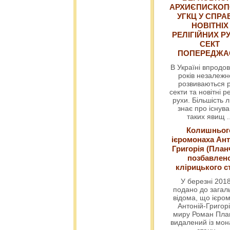
АРХИЄПИСКОП
УГКЦ У СПРА
НОВІТНІХ
РЕЛІГІЙНИХ РУ
СЕКТ
ПОПЕРЕДЖ
В Україні впродов
років незалежн
розвиваються р
секти та новітні ре
рухи. Більшість 
знає про існув
таких явищ
.
Колишньог
ієромонаха Ант
Григорія (План
позбавлен
клірицького с
У березні 2018
подано до загал
відома, що ієро
Антоній-Григорі
миру Роман Пла
видалений із мо