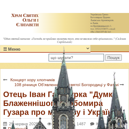
Храм Святих
Українська Греко-
Католицька Церква.
Ольги і
Львівська Архиєпархія,
Єлизавети
м.Львів,
пл.Кропивницького 1,
тел. (032)2334073, email:
olha-church@ukr.net
"Один святий написав: «Господь не приймає молитви того, хто не вважає себе грішником»." (Св.Ісаак
Сирійський)
Пошук
Концерт хору хлопчиків
108 річниця Об'явлення Пресвятої Богородиці у Фатімі
Отець Іван Галімурка "Думки
Блаженнішого Любомира
Гузара про молитву і Україну".
25 червня 2025 р.
Переглядів: 1487
Коментарі: 0
Публікації