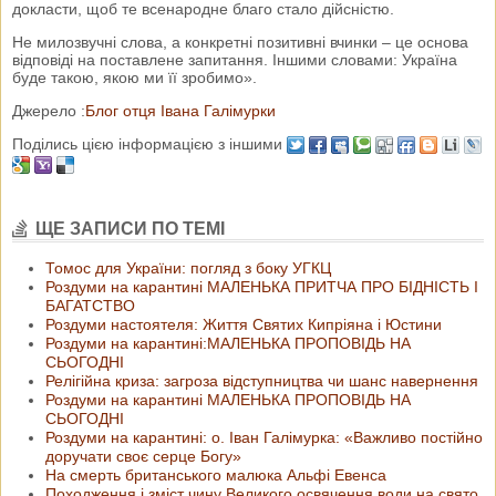
докласти, щоб те всенародне благо стало дійсністю.
Не милозвучні слова, а конкретні позитивні вчинки – це основа
відповіді на поставлене запитання. Іншими словами: Україна
буде такою, якою ми її зробимо».
Джерело :
Блог отця Івана Галімурки
Поділись цією інформацією з іншими
ЩЕ ЗАПИСИ ПО ТЕМІ
Томос для України: погляд з боку УГКЦ
Роздуми на карантині МАЛЕНЬКА ПРИТЧА ПРО БІДНІСТЬ І
БАГАТСТВО
Роздуми настоятеля: Життя Святих Кипріяна і Юстини
Роздуми на карантині:МАЛЕНЬКА ПРОПОВІДЬ НА
СЬОГОДНІ
Релігійна криза: загроза відступництва чи шанс навернення
Роздуми на карантині МАЛЕНЬКА ПРОПОВІДЬ НА
СЬОГОДНІ
Роздуми на карантині: о. Іван Галімурка: «Важливо постійно
доручати своє серце Богу»
На смерть британського малюка Альфі Евенса
Походження і зміст чину Великого освячення води на свято