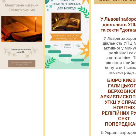
У Львові забор
діяльність УП
та секти "догна
У Львові забор
діяльність УПЦ 
активної у мин
релігійної сек
«догналітів». Т
рішення прийн
депутати Львівс
міської ради
БЮРО КИЄВ
ГАЛИЦЬКО
ВЕРХОВНО
АРХИЄПИСКОП
УГКЦ У СПРА
НОВІТНІХ
РЕЛІГІЙНИХ РУ
СЕКТ
ПОПЕРЕДЖ
В Україні впродов