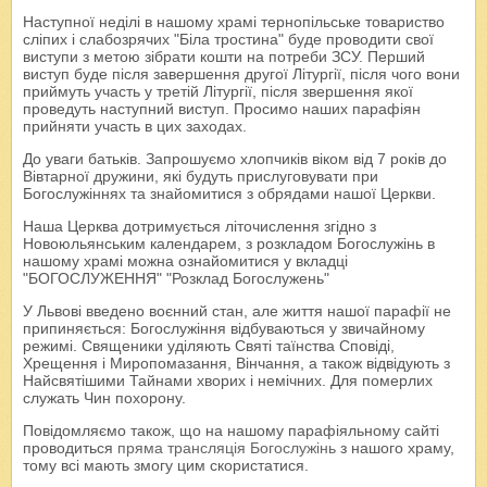
Наступної неділі в нашому храмі тернопільське товариство
сліпих і слабозрячих "Біла тростина" буде проводити свої
виступи з метою зібрати кошти на потреби ЗСУ. Перший
виступ буде після завершення другої Літургії, після чого вони
приймуть участь у третій Літургії, після звершення якої
проведуть наступний виступ. Просимо наших парафіян
прийняти участь в цих заходах.
До уваги батьків. Запрошуємо хлопчиків віком від 7 років до
Вівтарної дружини, які будуть прислуговувати при
Богослужіннях та знайомитися з обрядами нашої Церкви.
Наша Церква дотримується літочислення згідно з
Новоюльянським календарем, з розкладом Богослужінь в
нашому храмі можна ознайомитися у вкладці
"БОГОСЛУЖЕННЯ" "Розклад Богослужень"
У Львові введено воєнний стан, але життя нашої парафії не
припиняється: Богослужіння відбуваються у звичайному
режимі. Священики уділяють Святі таїнства Сповіді,
Хрещення і Миропомазання, Вінчання, а також відвідують з
Найсвятішими Тайнами хворих і немічних. Для померлих
служать Чин похорону.
Повідомляємо також, що на нашому парафіяльному сайті
проводиться
пряма трансляція Богослужінь
з нашого храму,
тому всі мають змогу цим скористатися.