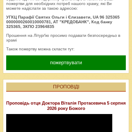
пожертви для необхідних потреб нашого храму, які Ви
можете надіслати за такою адресою:
УГКЦ Парафії Святих Ольги і Єлизавети, UA 96 325365
0000000260010000781, AT "КРЕДОБАНК", Код банку
325365, ЗКПО 23964835
Прошення на Літурґію просимо подавати безпосередньо в
храмі
Також пожертву можна скласти тут:
пожертвувати
ПРОПОВІДІ
Проповідь отця Доктора Віталія Протасевича 5 серпня
2026 року Божого