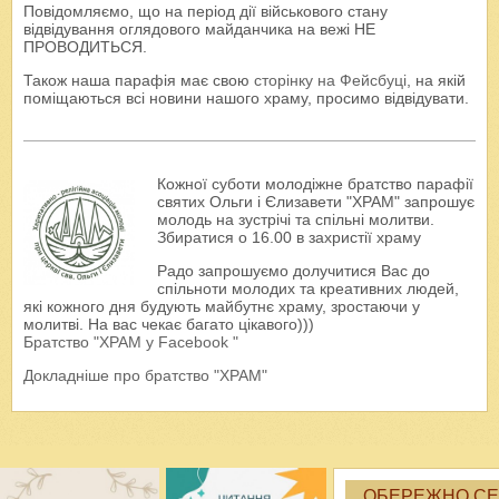
Повідомляємо, що на період дії військового стану
відвідування оглядового майданчика на вежі НЕ
ПРОВОДИТЬСЯ.
Також наша парафія має свою
сторінку на Фейсбуці
, на якій
поміщаються всі новини нашого храму, просимо відвідувати.
Кожної суботи молодіжне братство парафії
святих Ольги і Єлизавети "ХРАМ" запрошує
молодь на зустрічі та спільні молитви.
Збиратися о 16.00 в захристії храму
Радо запрошуємо долучитися Вас до
спільноти молодих та креативних людей,
які кожного дня будують майбутнє храму, зростаючи у
молитві. На вас чекає багато цікавого)))
Братство "ХРАМ у Facebook "
Докладніше про братство "ХРАМ"
ОБЕРЕЖНО СЕК