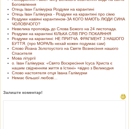
Богоявлення
Отець Іван Галімурка Роздуми на карантині
Отець Іван Галімурка - Роздуми на карантині про сімю
Роздуми навіяні карантином-ЗА КОГО МАЮТЬ ЛЮДИ СИНА
ЧОЛОВІЧОГО?
Невелика проповідь до Слова Божого на 24 листопада.
Роздуми на карантині КІЛЬКА СЛІВ ПРО ПОКАЯННЯ
Роздуми на карантині: НЕ ПРИТЧА. ФРАГМЕНТ З НАШОГО
БУТТЯ. (про МОРАЛЬ нехай кожен подумає сам)
Слово Йоана Золотоустого на Святе Вознесіння нашого
Спасителя
Мова літургії
о. Іван Галімурка: «Свято Воскресіння Ісуса Христа є
нашим свідченням життя в Істині» +відео з Великодня
Слово настоятеля отця Івана Галімурки
Немає більшої любові…
Залиште коментар!