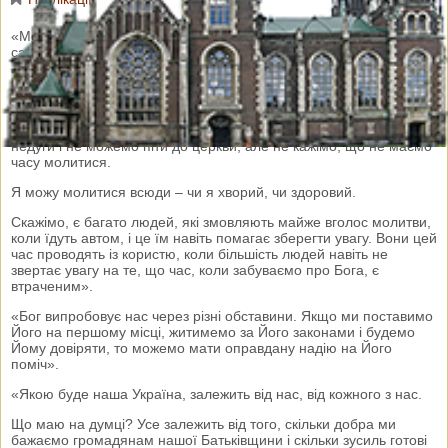
«Молитися – це не означає скласти руки й чекати, коли все
само собою станеться як слід. Ми поручаємо Богові наше
майбутнє, нашу долю, але ми є людьми і тому повинні діяти. Є
така англійська приповідка: «Працюй так, ніби все залежить від
тебе, а молися так, ніби все залежить від Бога».
«Безумовно, є такі моменти, коли ми переживаємо труднощі,
недуги і не можемо піти до церкви, але не кажімо, що не маємо
часу молитися.
Я можу молитися всюди – чи я хворий, чи здоровий.
Скажімо, є багато людей, які змовляють майже вголос молитви,
коли їдуть автом, і це їм навіть помагає зберегти увагу. Вони цей
час проводять із користю, коли більшість людей навіть не
звертає увагу на те, що час, коли забуваємо про Бога, є
втраченим».
«Бог випробовує нас через різні обставини. Якщо ми поставимо
Його на першому місці, житимемо за Його законами і будемо
Йому довіряти, то можемо мати оправдану надію на Його
поміч».
«Якою буде наша Україна, залежить від нас, від кожного з нас.
Що маю на думці? Усе залежить від того, скільки добра ми
бажаємо громадянам нашої Батьківщини і скільки зусиль готові