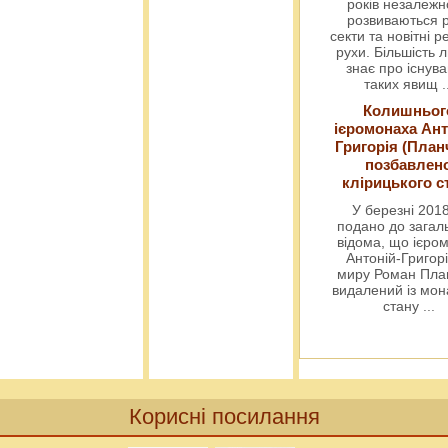
років незалежн
розвиваються р
секти та новітні ре
рухи. Більшість 
знає про існув
таких явищ
.
Колишньог
ієромонаха Ант
Григорія (План
позбавлен
клірицького с
У березні 2018
подано до загал
відома, що ієро
Антоній-Григорі
миру Роман Пла
видалений із мо
стану
...
Корисні посилання