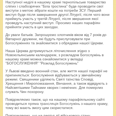
Наступної неділі в нашому храмі тернопільське товариство
сліпих і слабозрячих "Біла тростина" буде проводити свої
виступи з метою зібрати кошти на потреби ЗСУ. Перший
виступ буде після завершення другої Літургії, після чого вони
приймуть участь у третій Літургії, після звершення якої
проведуть наступний виступ. Просимо наших парафіян
прийняти участь в цих заходах.
До уваги батьків. Запрошуємо хлопчиків віком від 7 років до
Вівтарної дружини, які будуть прислуговувати при
Богослужіннях та знайомитися з обрядами нашої Церкви.
Наша Церква дотримується літочислення згідно з
Новоюльянським календарем, з розкладом Богослужінь в
нашому храмі можна ознайомитися у вкладці
"БОГОСЛУЖЕННЯ" "Розклад Богослужень"
У Львові введено воєнний стан, але життя нашої парафії не
припиняється: Богослужіння відбуваються у звичайному
режимі. Священики уділяють Святі таїнства Сповіді,
Хрещення і Миропомазання, Вінчання, а також відвідують з
Найсвятішими Тайнами хворих і немічних. Для померлих
служать Чин похорону.
Повідомляємо також, що на нашому парафіяльному сайті
проводиться
пряма трансляція Богослужінь
з нашого храму,
тому всі мають змогу цим скористатися.
Повідомляємо, що на період дії військового стану