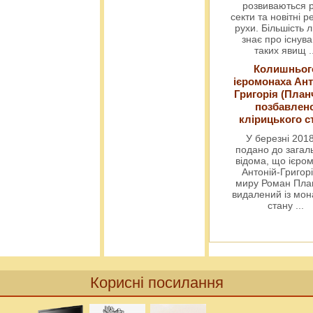
розвиваються р
секти та новітні ре
рухи. Більшість 
знає про існув
таких явищ
.
Колишньог
ієромонаха Ант
Григорія (План
позбавлен
клірицького с
У березні 2018
подано до загал
відома, що ієро
Антоній-Григорі
миру Роман Пла
видалений із мо
стану
...
Корисні посилання