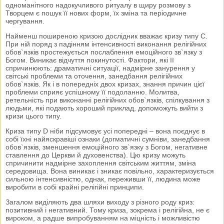
одноманітного надокучливого ритуалу в щиру розмову з
Творцем є пошук її нових форм, їх зміна та періодичне
чергування.
Найменш поширеною кризою дослідник вважає кризу типу С.
При ній поряд з падінням інтенсивності виконання релігійних
обов`язків простежується послаблення емоційного зв`язку з
Богом. Виникає відчуття покинутості. Фактори, які її
спричинюють: драматичні ситуації, надмірне занурення у
світські проблеми та оточення, занедбання релігійних
обов`язків. Як і в попередніх двох кризах, знання причин цієї
проблеми сприяє успішному її подоланню. Молитва,
ретельність при виконанні релігійних обов`язків, спілкування з
людьми, які подають хороший приклад, допоможуть вийти з
кризи цього типу.
Криза типу D ніби підсумовує усі попередні – вона поєднує в
собі їхні найяскравіші ознаки (догматичні сумніви, занедбання
обов`язків, зменшення емоційного зв`язку з Богом, негативне
ставлення до Церкви й духовенства). Цю кризу можуть
спричинити надмірне захоплення світським життям, зміна
середовища. Вона виникає і зникає повільно, характеризується
сильною інтенсивністю, однак, переживши її, людина може
виробити в собі крайні релігійні принципи.
Загалом виділяють два шляхи виходу з різного роду криз:
позитивний і негативний. Тому криза, зокрема і релігійна, не є
вироком, а радше випробуванням на міцність і можливістю