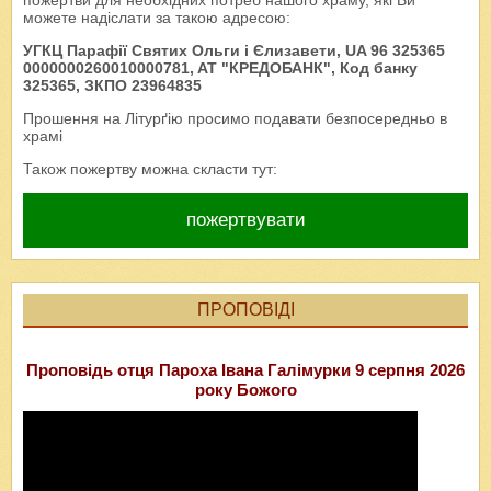
пожертви для необхідних потреб нашого храму, які Ви
можете надіслати за такою адресою:
УГКЦ Парафії Святих Ольги і Єлизавети, UA 96 325365
0000000260010000781, AT "КРЕДОБАНК", Код банку
325365, ЗКПО 23964835
Прошення на Літурґію просимо подавати безпосередньо в
храмі
Також пожертву можна скласти тут:
пожертвувати
ПРОПОВІДІ
Проповідь отця Пароха Івана Галімурки 9 серпня 2026
року Божого