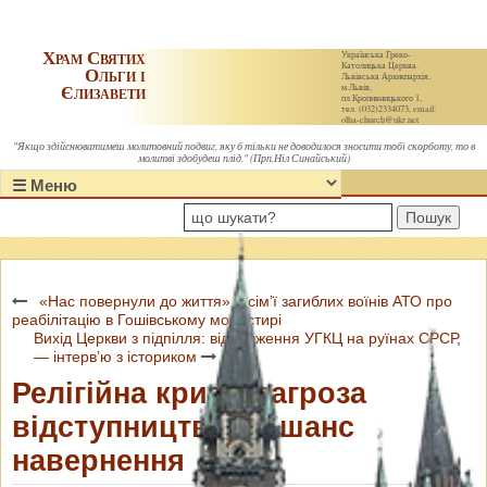
Храм Святих
Українська Греко-
Католицька Церква.
Ольги і
Львівська Архиєпархія,
Єлизавети
м.Львів,
пл.Кропивницького 1,
тел. (032)2334073, email:
olha-church@ukr.net
"Якщо здійснюватимеш молитовний подвиг, яку б тільки не доводилося зносити тобі скорботу, то в
молитві здобудеш плід." (Прп.Ніл Синайський)
Пошук
«Нас повернули до життя» – сім’ї загиблих воїнів АТО про
реабілітацію в Гошівському монастирі
Вихід Церкви з підпілля: відродження УГКЦ на руїнах СРСР,
— інтерв’ю з істориком
Релігійна криза: загроза
відступництва чи шанс
навернення