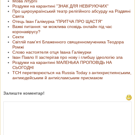
Мова літургії
Роздуми на карантині " ЗНАК ДЛЯ НЕВІРУЮЧИХ"
Про щироукраїнський театр релігійного абсурду на Різдвяні
Свята
Отець Іван Галімурка "ПРИТЧА ПРО ЩАСТЯ"
Важкі питання: чи можлива сповідь онлайн під час
коронавірусу?
Cекти
Світлій пам'яті Блаженного священномученика Теодора
Ромжі
Слово настоятеля отця Івана Галімурки
Іван Павло ІІ застерігав про нову і глибшу ідеологію зла
Роздуми на карантині МАЛЕНЬКА ПРОПОВІДЬ НА
СЬОГОДНІ
ТСН перетворюється на Russia Today з антихристиянським,
антиюдейським й антиісламським присмаком
Залиште коментар!