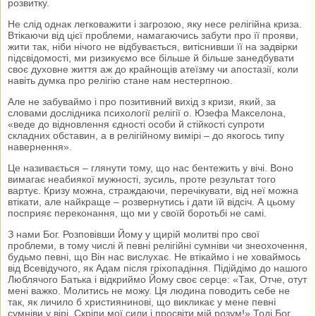
розвитку.
Не слід однак легковажити і загрозою, яку несе релігійна криза.
Втікаючи від цієї проблеми, намагаючись забути про її прояви,
жити так, ніби нічого не відбувається, витіснивши її на задвірки
підсвідомості, ми ризикуємо все більше й більше занедбувати
своє духовне життя аж до крайнощів атеїзму чи апостазії, коли
навіть думка про релігію стане нам нестерпною.
Але не забуваймо і про позитивний вихід з кризи, який, за
словами дослідника психології релігії о. Юзефа Макселона,
«веде до відновлення єдності особи й стійкості супроти
складних обставин, а в релігійному вимірі – до якогось типу
навернення».
Це називається – глянути тому, що нас бентежить у вічі. Воно
вимагає неабиякої мужності, зусиль, проте результат того
вартує. Кризу можна, страждаючи, перечікувати, від неї можна
втікати, але найкраще – розвернутись і дати їй відсіч. А цьому
посприяє переконання, що ми у своїй боротьбі не самі.
З нами Бог. Розповівши Йому у щирій молитві про свої
проблеми, в тому числі й певні релігійні сумніви чи знеохочення,
будьмо певні, що Він нас вислухає. Не втікаймо і не ховаймось
від Всевідучого, як Адам після гріхопадіння. Підійдімо до нашого
Люблячого Батька і відкриймо Йому своє серце: «Так, Отче, отут
мені важко. Молитись не можу. Ця людина поводить себе не
так, як личило б християнинові, що викликає у мене певні
сумніви у вірі. Скріпи мої сили і просвіти мій розум!» Тоді Бог