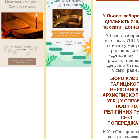
У Львові забор
діяльність УП
та секти "догна
У Львові забор
діяльність УПЦ 
активної у мин
релігійної сек
«догналітів». Т
рішення прийн
депутати Львівс
міської ради
БЮРО КИЄВ
ГАЛИЦЬКО
ВЕРХОВНО
АРХИЄПИСКОП
УГКЦ У СПРА
НОВІТНІХ
РЕЛІГІЙНИХ РУ
СЕКТ
ПОПЕРЕДЖ
В Україні впродов
років незалежн