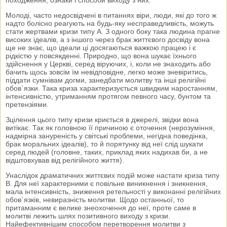
Молоді, часто недосвідчені в питаннях віри, люди, які до того ж
надто болісно реагують на будь-яку несправедливість, можуть
стати жертвами кризи типу А. З одного боку така людина прагне
високих ідеалів, а з іншого через брак життєвого досвіду вона
ще не знає, що ідеали ці досягаються важкою працею і є
рідкістю у повсякденні. Природно, що вона шукає їхнього
здійснення у Церкві, серед віруючих, і, коли не знаходить або
бачить щось зовсім їм невідповідне, легко може зневіритись,
піддати сумнівам догми, занедбати молитву та інші релігійні
обов`язки. Така криза характеризується швидким наростанням,
інтенсивністю, утриманням протягом певного часу, бунтом та
претензіями.
Зцілення цього типу кризи криється в джерелі, звідки вона
витікає. Так як головною її причиною є оточення (нерозуміння,
надмірна зануреність у світські проблеми, негідна поведінка,
брак моральних ідеалів), то й порятунку від неї слід шукати
серед людей (головне, таких, приклад яких надихав би, а не
відштовхував від релігійного життя).
Унаслідок драматичних життєвих подій може настати криза типу
В. Для неї характерними є повільне виникнення і зникнення,
мала інтенсивність, зниження ретельності у виконанні релігійних
обов`язків, невиразність молитви. Щодо останньої, то
притаманним є велике знеохочення до неї, проте саме в
молитві лежить шлях позитивного виходу з кризи.
Найефективнішим способом перетворення молитви з