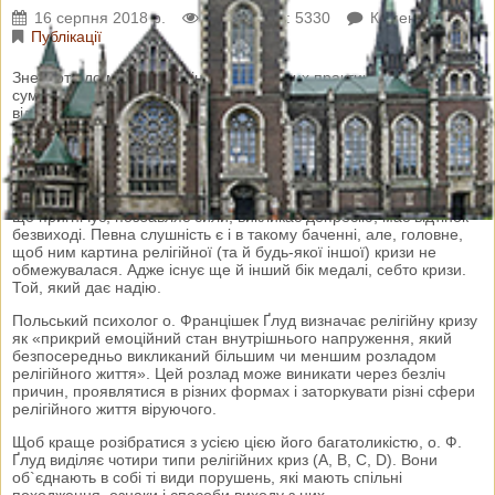
16 серпня 2018 р.
Переглядів: 5330
Коментарі: 0
Публікації
Знеохота до молитви та інших релігійних практик, нав`язливі
сумніви щодо правд віри, різке і тривале погіршення настрою,
відчуття покинутості, спустошеність… Не спішіть записувати
себе до невиправних безбожників. Можливо, вас просто
навідала релігійна криза.
«Діагнозу» цього лякатися не треба. Бо, як правило,
сприймають це поняття в негативному контексті, як щось таке,
що пригнічує, позбавляє сили, викликає депресію, має відтінок
безвиході. Певна слушність є і в такому баченні, але, головне,
щоб ним картина релігійної (та й будь-якої іншої) кризи не
обмежувалася. Адже існує ще й інший бік медалі, себто кризи.
Той, який дає надію.
Польський психолог о. Францішек Ґлуд визначає релігійну кризу
як «прикрий емоційний стан внутрішнього напруження, який
безпосередньо викликаний більшим чи меншим розладом
релігійного життя». Цей розлад може виникати через безліч
причин, проявлятися в різних формах і заторкувати різні сфери
релігійного життя віруючого.
Щоб краще розібратися з усією цією його багатоликістю, о. Ф.
Ґлуд виділяє чотири типи релігійних криз (A, B, C, D). Вони
об`єднають в собі ті види порушень, які мають спільні
походження, ознаки і способи виходу з них.