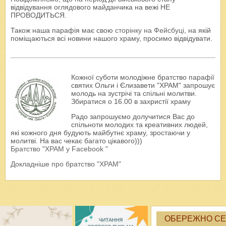
відвідування оглядового майданчика на вежі НЕ
ПРОВОДИТЬСЯ.
Також наша парафія має свою
сторінку на Фейсбуці
, на якій
поміщаються всі новини нашого храму, просимо відвідувати.
Кожної суботи молодіжне братство парафії
святих Ольги і Єлизавети "ХРАМ" запрошує
молодь на зустрічі та спільні молитви.
Збиратися о 16.00 в захристії храму
Радо запрошуємо долучитися Вас до
спільноти молодих та креативних людей,
які кожного дня будують майбутнє храму, зростаючи у
молитві. На вас чекає багато цікавого)))
Братство "ХРАМ у Facebook "
Докладніше про братство "ХРАМ"
ОБЕРЕЖНО СЕК