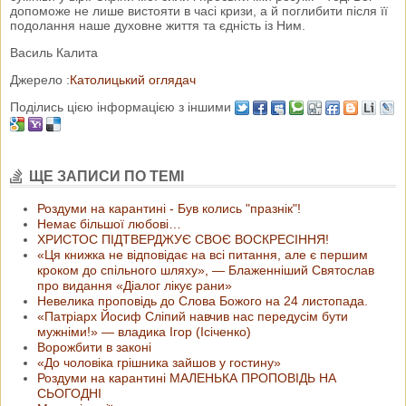
допоможе не лише вистояти в часі кризи, а й поглибити після її
подолання наше духовне життя та єдність із Ним.
Василь Калита
Джерело :
Католицький оглядач
Поділись цією інформацією з іншими
ЩЕ ЗАПИСИ ПО ТЕМІ
Роздуми на карантині - Був колись "празнік"!
Немає більшої любові…
ХРИСТОС ПІДТВЕРДЖУЄ СВОЄ ВОСКРЕСІННЯ!
«Ця книжка не відповідає на всі питання, але є першим
кроком до спільного шляху», — Блаженніший Святослав
про видання «Діалог лікує рани»
Невелика проповідь до Слова Божого на 24 листопада.
«Патріарх Йосиф Сліпий навчив нас передусім бути
мужніми!» — владика Ігор (Ісіченко)
Ворожбити в законі
«До чоловіка грішника зайшов у гостину»
Роздуми на карантині МАЛЕНЬКА ПРОПОВІДЬ НА
СЬОГОДНІ