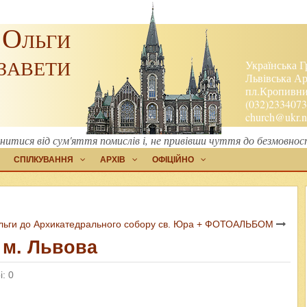
 Ольги
завети
Українська Г
Львівська Ар
пл.Кропивниц
(032)2334073
church@ukr.n
тися від сум'яття помислів і, не привівши чуття до безмовности
СПІЛКУВАННЯ
АРХІВ
ОФІЦІЙНО
. Ольги до Архикатедрального собору св. Юра + ФОТОАЛЬБОМ
 м. Львова
: 0