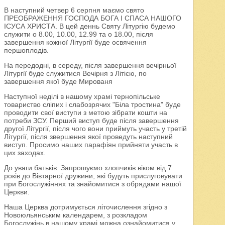
В наступний четвер 6 серпня маємо свято
ПРЕОБРАЖЕННЯ ГОСПОДА БОГА І СПАСА НАШОГО
ІСУСА ХРИСТА. В цей деннь Святу Літургію будемо
служити о 8.00, 10.00, 12.99 та о 18.00, після
завершення кожної Літургії буде освячення
першоплодів.
На передодні, в середу, після завершення вечірньої
Літургії буде служитися Вечірня з Літією, по
завершення якої буде Мированя
Наступної неділі в нашому храмі тернопільське
товариство сліпих і слабозрячих "Біла тростина" буде
проводити свої виступи з метою зібрати кошти на
потреби ЗСУ. Перший виступ буде після завершення
другої Літургії, після чого вони приймуть участь у третій
Літургії, після звершення якої проведуть наступний
виступ. Просимо наших парафіян прийняти участь в
цих заходах.
До уваги батьків. Запрошуємо хлопчиків віком від 7
років до Вівтарної дружини, які будуть прислуговувати
при Богослужіннях та знайомитися з обрядами нашої
Церкви.
Наша Церква дотримується літочислення згідно з
Новоюльянським календарем, з розкладом
Богослужінь в нашому храмі можна ознайомитися у