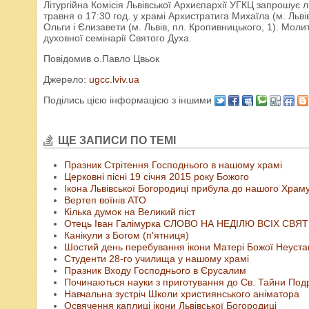
Літургійна Комісія Львівської Архиєпархії УГКЦ запрошує 
травня о 17:30 год. у храмі Архистратига Михаїла (м. Львів
Ольги і Єлизавети (м. Львів, пл. Кропивницького, 1). Мол
духовної семінарії Святого Духа.
Повідомив о.Павло Цвьок
Джерело:
ugcc.lviv.ua
Поділись цією інформацією з іншими
ЩЕ ЗАПИСИ ПО ТЕМІ
Празник Стрітення Господнього в нашому храмі
Церковні пісні 19 січня 2015 року Божого
Ікона Львівської Богородиці прибула до нашого Храм
Вертеп воїнів АТО
Кілька думок на Великий піст
Отець Іван Галімурка СЛОВО НА НЕДІЛЮ ВСІХ СВЯ
Канікули з Богом (п'ятниця)
Шостий день перебування ікони Матері Божої Неустан
Студенти 28-го училища у нашому храмі
Празник Входу Господнього в Єрусалим
Починаються науки з приготування до Св. Тайни По
Навчальна зустріч Школи християнського аніматора
Освячення каплиці ікони Львівської Богородиці