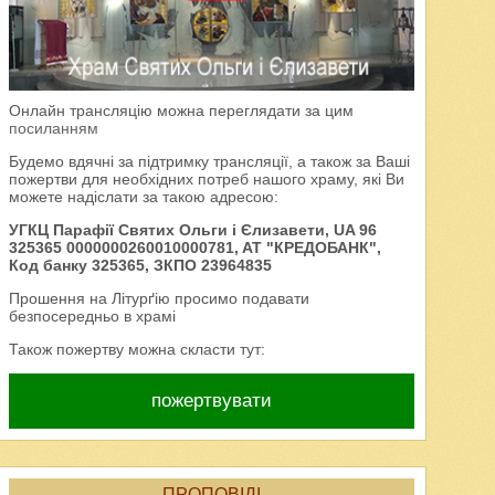
Онлайн трансляцію можна переглядати за цим
посиланням
Будемо вдячні за підтримку трансляції, а також за Ваші
пожертви для необхідних потреб нашого храму, які Ви
можете надіслати за такою адресою:
УГКЦ Парафії Святих Ольги і Єлизавети, UA 96
325365 0000000260010000781, AT "КРЕДОБАНК",
Код банку 325365, ЗКПО 23964835
Прошення на Літурґію просимо подавати
безпосередньо в храмі
Також пожертву можна скласти тут:
пожертвувати
ПРОПОВІДІ