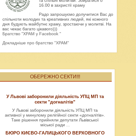
та спільні молитви. Збиратися о
16.00 в захристії храму
Радо запрошуємо долучитися Вас до
спільноти молодих та креативних людей, які кожного
дня будують майбутнє храму, зростаючи у молитві. На
вас чекає багато цікавого)))
Братство "ХРАМ у Facebook "
Докладніше про братство "ХРАМ"
ОБЕРЕЖНО СЕКТИ!!!
У Львові заборонили діяльність УПЦ МП та
секти "догналітів"
У Львові заборонили діяльність УПЦ МП та
активної у минулому релігійної секти «догналітів».
Таке рішення прийняли депутати Львівської
міської ради
...
БЮРО КИЄВО-ГАЛИЦЬКОГО ВЕРХОВНОГО