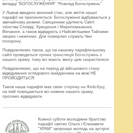
вкладці "БОГОСЛУЖЕННЯ" "Розклад Богослужень"
У Львові введено воєнний стан, але життя нашої
парафії не припиняється: Богослужіння відбуваються у
звичайному режимі. Священики уділяють Святі
таїнства Сповіді, Хрещення і Миропомазання,
Вінчання, а також відвідують з Найсвятішими Тайнами
хворих і немічних. Для померлих служать Чин
похорону.
Повідомляємо також, що на нашому парафіяльному
сайті проводиться
пряма трансляція Богослужінь
з
нашого храму, тому всі мають змогу цим скористатися.
Повідомляємо, що на період дії військового стану
відвідування оглядового майданчика на вежі НЕ
ПРОВОДИТЬСЯ.
Також наша парафія має свою
сторінку на Фейсбуці
,
на якій поміщаються всі новини нашого храму,
просимо відвідувати.
Кожної суботи молодіжне братство
парафії святих Ольги і Єлизавети
"ХРАМ" запрошує молодь на зустрічі