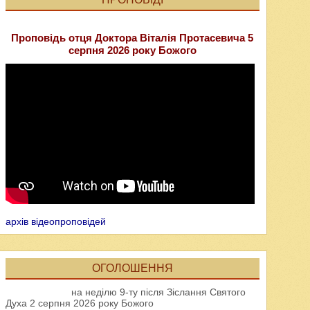
Проповідь отця Доктора Віталія Протасевича 5
серпня 2026 року Божого
архів відеопроповідей
ОГОЛОШЕННЯ
на неділю 9-ту після Зіслання Святого
Духа 2 серпня 2026 року Божого