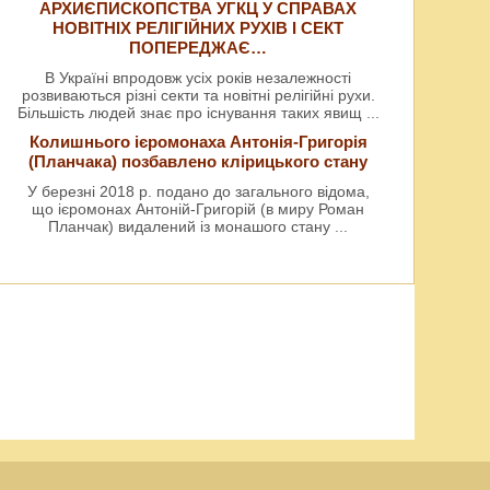
АРХИЄПИСКОПСТВА УГКЦ У СПРАВАХ
НОВІТНІХ РЕЛІГІЙНИХ РУХІВ І СЕКТ
ПОПЕРЕДЖАЄ…
В Україні впродовж усіх років незалежності
розвиваються різні секти та новітні релігійні рухи.
Більшість людей знає про існування таких явищ
...
Колишнього ієромонаха Антонія-Григорія
(Планчака) позбавлено клірицького стану
У березні 2018 р. подано до загального відома,
що ієромонах Антоній-Григорій (в миру Роман
Планчак) видалений із монашого стану
...