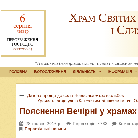
Храм Святих
6
серпня
і Єли
четвер
ПРЕОБРАЖЕННЯ
ГОСПОДНЄ
(читати>>)
"Не маючи безкорисливости, душа не може звільни
ГОЛОВНА
БОГОСЛУЖЕННЯ
ДІЯЛЬНІСТЬ
ІНФОРМАЦІЯ
Дитяча проща до села Новосілки + фотоальбом
Урочиста хода учнів Катехитичної школи ім. св
Пояснення Вечірні у храмах
28 травня 2016 р.
Переглядів: 4763
Коментарі
Парафіяльні новини