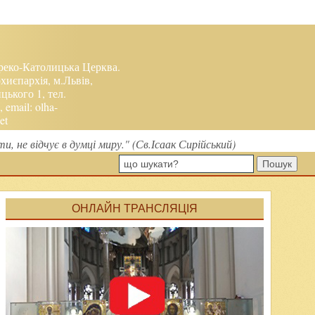
реко-Католицька Церква.
хиєпархія, м.Львів,
ького 1, тел.
, email:
olha-
et
, не відчує в думці миру." (Св.Ісаак Сирійський)
Пошук
ОНЛАЙН ТРАНСЛЯЦІЯ