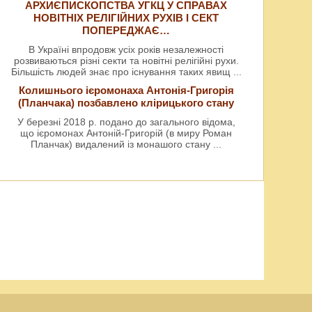
АРХИЄПИСКОПСТВА УГКЦ У СПРАВАХ
НОВІТНІХ РЕЛІГІЙНИХ РУХІВ І СЕКТ
ПОПЕРЕДЖАЄ…
В Україні впродовж усіх років незалежності
розвиваються різні секти та новітні релігійні рухи.
Більшість людей знає про існування таких явищ
...
Колишнього ієромонаха Антонія-Григорія
(Планчака) позбавлено клірицького стану
У березні 2018 р. подано до загального відома,
що ієромонах Антоній-Григорій (в миру Роман
Планчак) видалений із монашого стану
...