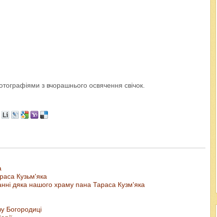
тографіями з вчорашнього освячення свічок.
а
раса Кузьм'яка
анні дяка нашого храму пана Тараса Кузм'яка
ву Богородиці