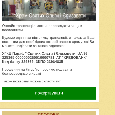
Онлайн трансляцію можна переглядати за цим
посиланням
Будемо вдячні за підтримку трансляції, а також за Ваші
пожертви для необхідних потреб нашого храму, які Ви
можете надіслати за такою адресою:
УГКЦ Парафії Святих Ольги і Єлизавети, UA 96
325365 0000000260010000781, AT "КРЕДОБАНК",
Код банку 325365, ЗКПО 23964835
Прошення на Літурґію просимо подавати
безпосередньо в храмі
Також пожертву можна скласти тут:
пожертвувати
ПРОПОВІДІ