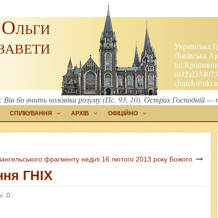
 Ольги
завети
Українська Г
Львівська Ар
пл.Кропивниц
(032)2334073
church@ukr.n
: Він бо вчить чоловіка розуму (Пс. 93, 10). Острах Господній 
СПІЛКУВАННЯ
АРХІВ
ОФІЦІЙНО
вангельського фрагменту неділі 16 лютого 2013 року Божого.
ння ГНІХ
і: 0