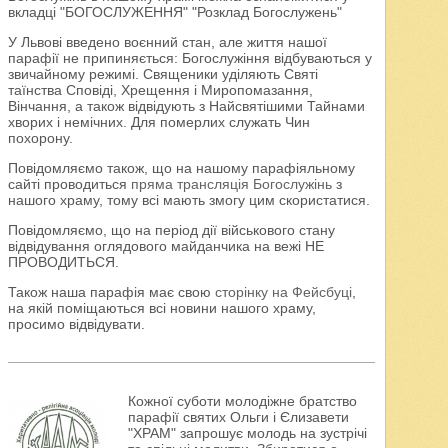
вкладці "БОГОСЛУЖЕННЯ" "Розклад Богослужень"
У Львові введено воєнний стан, але життя нашої
парафії не припиняється: Богослужіння відбуваються у
звичайному режимі. Священики уділяють Святі
таїнства Сповіді, Хрещення і Миропомазання,
Вінчання, а також відвідують з Найсвятішими Тайнами
хворих і немічних. Для померлих служать Чин
похорону.
Повідомляємо також, що на нашому парафіяльному
сайті проводиться
пряма трансляція Богослужінь
з
нашого храму, тому всі мають змогу цим скористатися.
Повідомляємо, що на період дії військового стану
відвідування оглядового майданчика на вежі НЕ
ПРОВОДИТЬСЯ.
Також наша парафія має свою
сторінку на Фейсбуці
,
на якій поміщаються всі новини нашого храму,
просимо відвідувати.
Кожної суботи молодіжне братство
парафії святих Ольги і Єлизавети
"ХРАМ" запрошує молодь на зустрічі