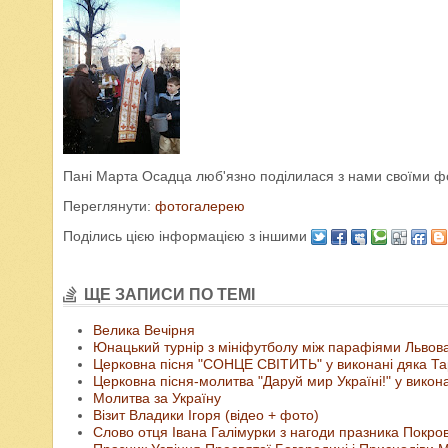
Пані Марта Осадца люб'язно поділилася з нами своїми фо
Переглянути:
фотогалерею
Поділись цією інформацією з іншими
ЩЕ ЗАПИСИ ПО ТЕМІ
Велика Вечірня
Юнацький турнір з мініфутболу між парафіями Львов
Церковна пісня "СОНЦЕ СВІТИТЬ" у виконані дяка Та
Церковна пісня-молитва "Даруй мир Україні!" у викон
Молитва за Україну
Візит Владики Ігоря (відео + фото)
Слово отця Івана Галімурки з нагоди празника Покро