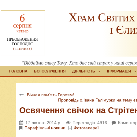
Храм Святих
6
серпня
і Єли
четвер
ПРЕОБРАЖЕННЯ
ГОСПОДНЄ
(читати>>)
"Віддаймо славу Тому, Хто дає свій страх у наші серця
ГОЛОВНА
БОГОСЛУЖЕННЯ
ДІЯЛЬНІСТЬ
ІНФОРМАЦІЯ
Вічная пам’ять Героям!
Проповідь о.Івана Галімурки на тему є
Освячення свічок на Стріте
17 лютого 2014 р.
Переглядів: 4916
Коментар
Парафіяльні новини
Фотогалереї