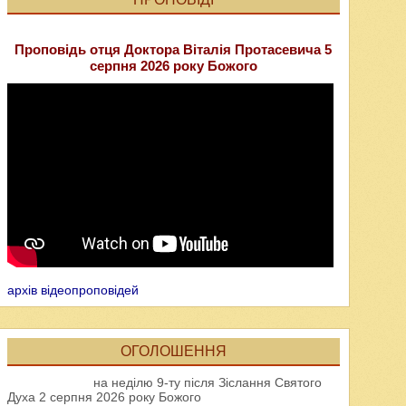
Проповідь отця Доктора Віталія Протасевича 5
серпня 2026 року Божого
архів відеопроповідей
ОГОЛОШЕННЯ
на неділю 9-ту після Зіслання Святого
Духа 2 серпня 2026 року Божого