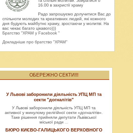
та спільні молитви. Збиратися о
16.00 в захристії храму
Радо запрошуємо долучитися Вас до
спільноти молодих та креативних людей, які кожного
дня будують майбутнє храму, зростаючи у молитві. На
вас чекає багато цікавого)))
Братство "ХРАМ у Facebook "
Докладніше про братство "ХРАМ"
ОБЕРЕЖНО СЕКТИ!!!
У Львові заборонили діяльність УПЦ МП та
секти "догналітів"
У Львові заборонили діяльність УПЦ МП та
активної у минулому релігійної секти «догналітів».
Таке рішення прийняли депутати Львівської
міської ради
...
БЮРО КИЄВО-ГАЛИЦЬКОГО ВЕРХОВНОГО