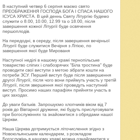
В наступний четвер 6 серпня маємо свято
ПРЕОБРАЖЕННЯ ГОСПОДА БОГА І СПАСА НАШОГО
ІСУСА ХРИСТА. В цей деннь Святу Літургію будемо
служити о 8.00, 10.00, 12.99 та о 18.00, після
завершення кожної Літургії буде освячення
першоплодів.
На передодні, в середу, після завершення вечірньої
Літургії буде служитися Вечірня з Літією, по
завершення якої буде Мированя
Наступної неділі в нашому храмі тернопільське
товариство сліпих і слабозрячих "Біла тростина" буде
проводити свої виступи з метою зібрати кошти на
потреби ЗСУ. Перший виступ буде після завершення
другої Літургії, після чого вони приймуть участь у третій
Літургії, після звершення якої проведуть наступний
виступ. Просимо наших парафіян прийняти участь в
цих заходах.
До уваги батьків. Запрошуємо хлопчиків віком від 7
років до Вівтарної дружини, які будуть прислуговувати
при Богослужіннях та знайомитися з обрядами нашої
Церкви.
Наша Церква дотримується літочислення згідно з
Новоюльянським календарем, з розкладом
Богослужінь в нашому храмі можна ознайомитися у