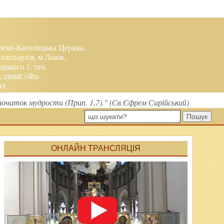
реко-Католицька Церква.
хиєпархія, м.Львів,
ького 1, тел.
, email:
olha-
et
— початок мудрости (Прип. 1,7)." (Св.Єфрем Сирійський)
Пошук
ОНЛАЙН ТРАНСЛЯЦІЯ