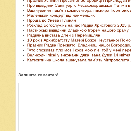
Празник Успіння Пресвятої Богородиці і Приснодіви М
Про відвідини Санктуарію Чеськоморавської Фатіми в К
Вшанування пам'яті композитора і пісняра Ігоря Білоз
Маленький концерт від найменших
Проща до Унева і Глинян
Розклад Богослужінь на час Різдва Христового 2025 р.
Пастирські відвідини Владикою Ігорем нашого храму
Різдвяна вистава дітей з Перемишлян
10 років Архибратству Матері Божої Неустанної Помоч
Празник Різдва Пресвятої Владичиці нашої Богородиці
"Хто споживає тіло моє і кров мою п'є, той у мені пере
Великодні пісні у виконанні дяка Івана Дутки 14 квітня
Катехитична школа вшанувала пам'ять Митрополита 
Залиште коментар!