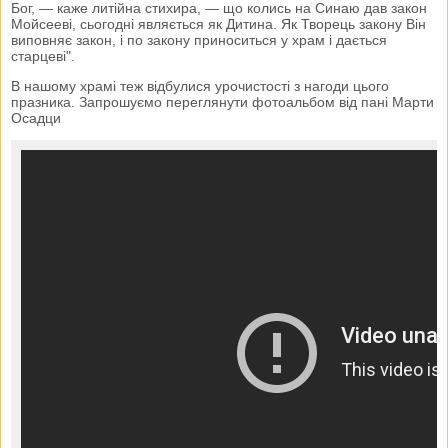
Бог, — каже литійна стихира, — що колись на Синаю дав закон
Мойсееві, сьогодні являється як Дитина. Як Творець закону Він
виповняє закон, і по закону приноситься у храм і дається
старцеві".
В нашому храмі теж відбулися урочистості з нагоди цього
празника. Запрошуємо переглянути фотоальбом від пані Марти
Осадци