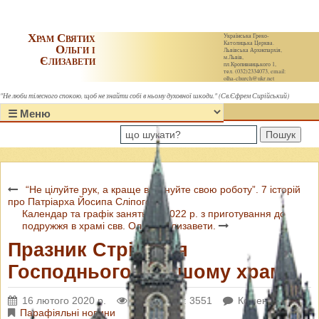
Храм Святих
Українська Греко-
Католицька Церква.
Ольги і
Львівська Архиєпархія,
Єлизавети
м.Львів,
пл.Кропивницького 1,
тел. (032)2334073, email:
olha-church@ukr.net
"Не люби тілесного спокою, щоб не знайти собі в ньому духовної шкоди." (Св.Єфрем Сирійський)
Пошук
“Не цілуйте рук, а краще виконуйте свою роботу”. 7 історій
про Патріарха Йосипа Сліпого
Календар та графік занять на 2022 р. з приготування до
подружжя в храмі свв. Ольги і Єлизавети.
Празник Стрітення
Господнього в нашому храмі.
16 лютого 2020 р.
Переглядів: 3551
Коментарі: 0
Парафіяльні новини