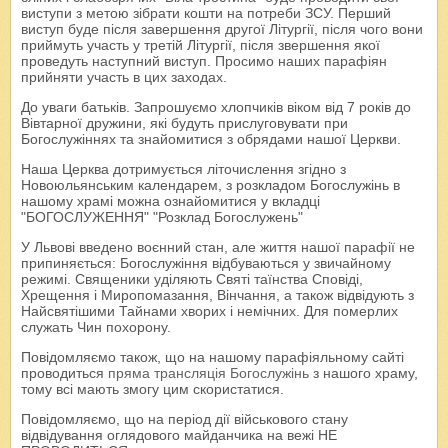
виступи з метою зібрати кошти на потреби ЗСУ. Перший
виступ буде після завершення другої Літургії, після чого вони
приймуть участь у третій Літургії, після звершення якої
проведуть наступний виступ. Просимо наших парафіян
прийняти участь в цих заходах.
До уваги батьків. Запрошуємо хлопчиків віком від 7 років до
Вівтарної дружини, які будуть прислуговувати при
Богослужіннях та знайомитися з обрядами нашої Церкви.
Наша Церква дотримується літочислення згідно з
Новоюльянським календарем, з розкладом Богослужінь в
нашому храмі можна ознайомитися у вкладці
"БОГОСЛУЖЕННЯ" "Розклад Богослужень"
У Львові введено воєнний стан, але життя нашої парафії не
припиняється: Богослужіння відбуваються у звичайному
режимі. Священики уділяють Святі таїнства Сповіді,
Хрещення і Миропомазання, Вінчання, а також відвідують з
Найсвятішими Тайнами хворих і немічних. Для померлих
служать Чин похорону.
Повідомляємо також, що на нашому парафіяльному сайті
проводиться
пряма трансляція Богослужінь
з нашого храму,
тому всі мають змогу цим скористатися.
Повідомляємо, що на період дії військового стану
відвідування оглядового майданчика на вежі НЕ