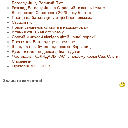
Богослужінь у Великий Піст
Розклад Богослужінь на Страсний тиждень і свято
Воскресіння Христового 2026 року Божого
Проща на батьківщину отців Вороновських
Страсні пісні
Новий священик служить в нашому храмі
Вітання отців нашого храму.
Святий Миколай відвідав дітей нашої парохії
Пресвятая Богородице спаси нас
Ще одна незабутня подорож до Зарваниці
Рукоположення диякона Івана Дутки
Фестиваль "КОЛЯДА ЛУНАЄ" в нашому храмі Свв. Ольги і
Єлизавети
Ораторія 30.11.2013
Залиште коментар!