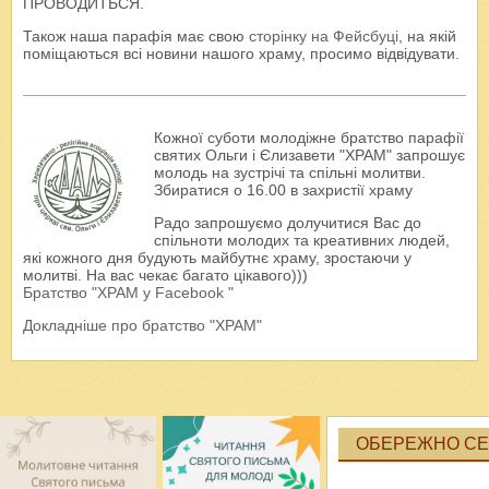
ПРОВОДИТЬСЯ.
Також наша парафія має свою
сторінку на Фейсбуці
, на якій
поміщаються всі новини нашого храму, просимо відвідувати.
Кожної суботи молодіжне братство парафії
святих Ольги і Єлизавети "ХРАМ" запрошує
молодь на зустрічі та спільні молитви.
Збиратися о 16.00 в захристії храму
Радо запрошуємо долучитися Вас до
спільноти молодих та креативних людей,
які кожного дня будують майбутнє храму, зростаючи у
молитві. На вас чекає багато цікавого)))
Братство "ХРАМ у Facebook "
Докладніше про братство "ХРАМ"
ОБЕРЕЖНО СЕК