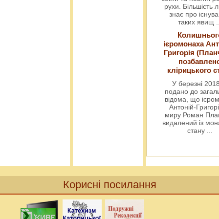
рухи. Більшість 
знає про існув
таких явищ
.
Колишньог
ієромонаха Ант
Григорія (План
позбавлен
клірицького с
У березні 2018
подано до загал
відома, що ієро
Антоній-Григорі
миру Роман Пла
видалений із мо
стану
...
Корисні посилання