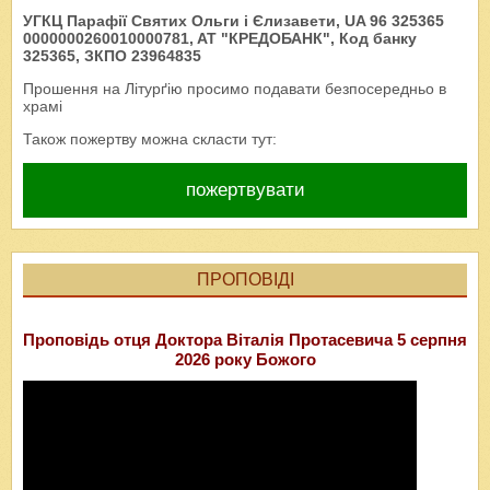
УГКЦ Парафії Святих Ольги і Єлизавети, UA 96 325365
0000000260010000781, AT "КРЕДОБАНК", Код банку
325365, ЗКПО 23964835
Прошення на Літурґію просимо подавати безпосередньо в
храмі
Також пожертву можна скласти тут:
пожертвувати
ПРОПОВІДІ
Проповідь отця Доктора Віталія Протасевича 5 серпня
2026 року Божого