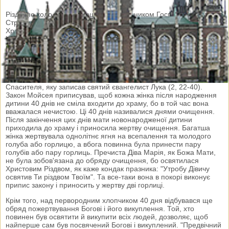
Різдвяне коло свят завершується празником Господнього
Стрітення, який святкуємо 15 лютого, на сороковий день після
Христового Різдва. Цей празник своїм змістом тісно пов'язаний з
Христовим Різдвом, бо як у Різдві, так і тут Христос при своїм
пожертвуванні у святині об'являє нам Свою божественність. Від
зустрічі Божої Дитини і Його Пресвятої Матері з праведним
Симеоном і сам празник у Східній Церкві називається Стрітення
Празник Стрітення засновується на події з життя нашого
Спасителя, яку записав святий євангелист Лука (2, 22-40).
Закон Мойсея приписував, щоб кожна жінка після народження
дитини 40 днів не сміла входити до храму, бо в той час вона
вважалася нечистою. Ці 40 днів називалися днями очищення.
Після закінчення цих днів мати новонародженої дитини
приходила до храму і приносила жертву очищення. Багатша
жінка жертвувала однолітнє ягня на всепалення та молодого
голуба або горлицю, а вбога повинна була принести пару
голубів або пару горлиць. Пречиста Діва Марія, як Божа Мати,
не була зобов'язана до обряду очищення, бо освятилася
Христовим Різдвом, як каже кондак празника: "Утробу Дівичу
освятив Ти різдвом Твоїм". Та все-таки вона в покорі виконує
припис закону і приносить у жертву дві горлиці.
Крім того, над первородним хлопчиком 40 дня відбувався ще
обряд пожертвування Богові і його викуплення. Той, хто
повинен був освятити й викупити всіх людей, дозволяє, щоб
найперше сам був посвячений Богові і викуплений. "Предвічний