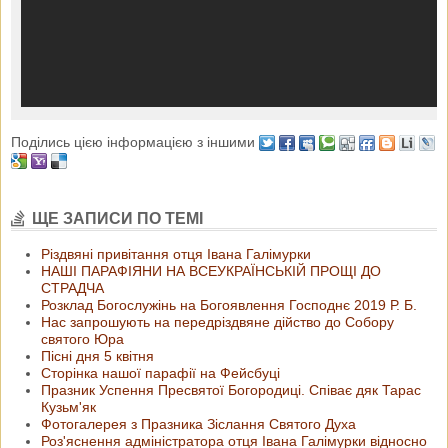
Поділись цією інформацією з іншими
ЩЕ ЗАПИСИ ПО ТЕМІ
Різдвяні привітання отця Івана Галімурки
НАШІ ПАРАФІЯНИ НА ВСЕУКРАЇНСЬКІЙ ПРОЩІ ДО
СТРАДЧА
Розклад Богослужінь на Богоявлення Господнє 2019 Р. Б.
Нас запрошують на передріздвяне дійство до Собору
святого Юра
Пісні дня 5 квітня
Сторінка нашої парафії на Фейсбуці
Празник Успення Пресвятої Богородиці. Співає дяк Тарас
Кузьм'як
Фотогалерея з Празника Зіслання Святого Духа
Роз'яснення адміністратора отця Івана Галімурки відносно