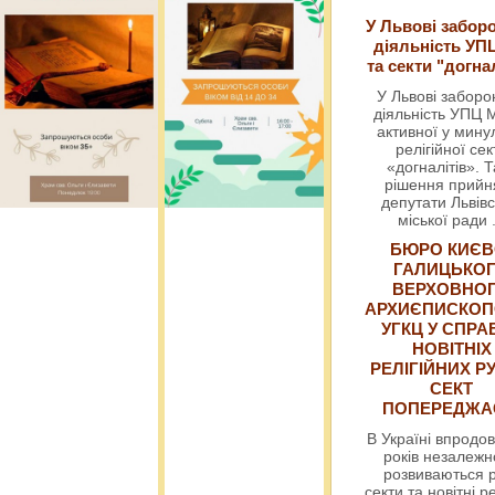
У Львові забор
діяльність УП
та секти "догна
У Львові забор
діяльність УПЦ 
активної у мин
релігійної сек
«догналітів». Т
рішення прийн
депутати Львівс
міської ради
БЮРО КИЄВ
ГАЛИЦЬКО
ВЕРХОВНО
АРХИЄПИСКОП
УГКЦ У СПРА
НОВІТНІХ
РЕЛІГІЙНИХ РУ
СЕКТ
ПОПЕРЕДЖ
В Україні впродов
років незалежн
розвиваються р
секти та новітні ре