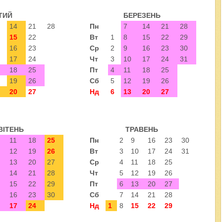
ТИЙ
БЕРЕЗЕНЬ
14
21
28
Пн
7
14
21
28
15
22
Вт
1
8
15
22
29
16
23
Ср
2
9
16
23
30
17
24
Чт
3
10
17
24
31
18
25
Пт
4
11
18
25
19
26
Сб
5
12
19
26
20
27
Нд
6
13
20
27
ВІТЕНЬ
ТРАВЕНЬ
11
18
25
Пн
2
9
16
23
30
12
19
26
Вт
3
10
17
24
31
13
20
27
Ср
4
11
18
25
14
21
28
Чт
5
12
19
26
15
22
29
Пт
6
13
20
27
16
23
30
Сб
7
14
21
28
17
24
Нд
1
8
15
22
29