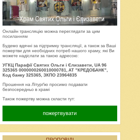
Онлайн трансляцію можна переглядати за цим
посиланням
Будемо вдячні за підтримку трансляції, а також за Ваші
пожертви для необхідних потреб нашого храму, які Ви
можете надіслати за такою адресою:
УГКЦ Парафії Святих Ольги і Єлизавети, UA 96
325365 0000000260010000781, AT "КРЕДОБАНК",
Код банку 325365, ЗКПО 23964835
Прошення на Літурґію просимо подавати
безпосередньо в храмі
Також пожертву можна скласти тут:
пожертвувати
ПРОПОВІДІ