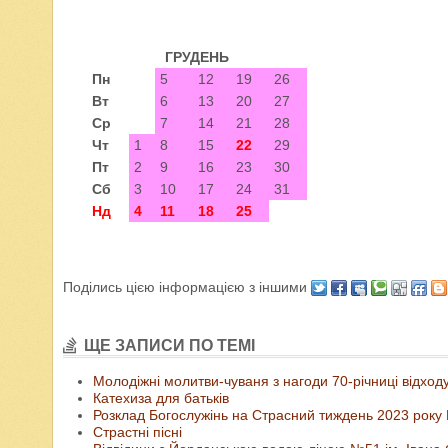
ГРУДЕНЬ
Пн
5
12
19
26
Вт
6
13
20
27
Ср
7
14
21
28
Чт
1
8
15
22
29
Пт
2
9
16
23
30
Сб
3
10
17
24
31
Нд
4
11
18
25
Поділись цією інформацією з іншими
ЩЕ ЗАПИСИ ПО ТЕМІ
Молодіжні молитви-чуваня з нагоди 70-річниці відхо
Катехиза для батьків
Розклад Богослужінь на Страсний тиждень 2023 року
Страстні пісні