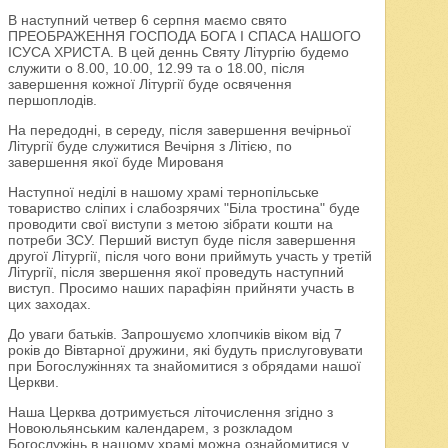
В наступний четвер 6 серпня маємо свято
ПРЕОБРАЖЕННЯ ГОСПОДА БОГА І СПАСА НАШОГО
ІСУСА ХРИСТА. В цей деннь Святу Літургію будемо
служити о 8.00, 10.00, 12.99 та о 18.00, після
завершення кожної Літургії буде освячення
першоплодів.
На передодні, в середу, після завершення вечірньої
Літургії буде служитися Вечірня з Літією, по
завершення якої буде Мированя
Наступної неділі в нашому храмі тернопільське
товариство сліпих і слабозрячих "Біла тростина" буде
проводити свої виступи з метою зібрати кошти на
потреби ЗСУ. Перший виступ буде після завершення
другої Літургії, після чого вони приймуть участь у третій
Літургії, після звершення якої проведуть наступний
виступ. Просимо наших парафіян прийняти участь в
цих заходах.
До уваги батьків. Запрошуємо хлопчиків віком від 7
років до Вівтарної дружини, які будуть прислуговувати
при Богослужіннях та знайомитися з обрядами нашої
Церкви.
Наша Церква дотримується літочислення згідно з
Новоюльянським календарем, з розкладом
Богослужінь в нашому храмі можна ознайомитися у