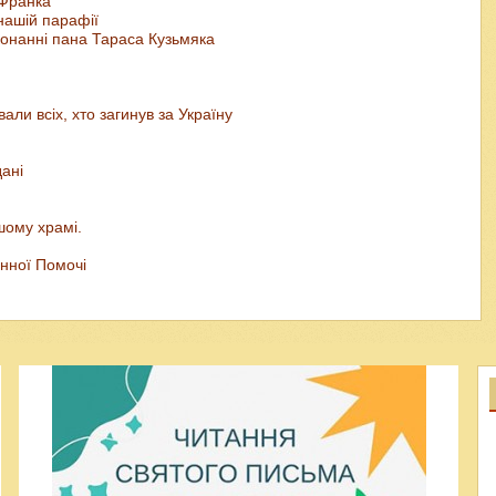
 Франка
нашій парафії
онанні пана Тараса Кузьмяка
ли всіх, хто загинув за Україну
дані
шому храмі.
анної Помочі