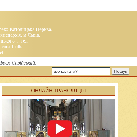
реко-Католицька Церква.
хиєпархія, м.Львів,
ького 1, тел.
, email:
olha-
et
Єфрем Сирійський)
Пошук
ОНЛАЙН ТРАНСЛЯЦІЯ