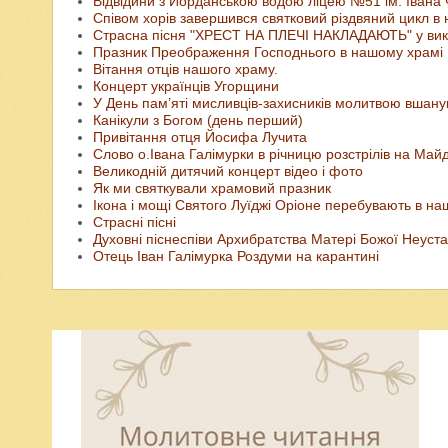
Відвідини з Йорданською водою ліцею №51 ім. Івана
Співом хорів завершився святковий різдвяний цикл в 
Страсна пісня "ХРЕСТ НА ПЛЕЧІ НАКЛАДАЮТЬ" у вик
Празник Преображення Господнього в нашому храмі
Вітання отців нашого храму.
Концерт українців Угорщини
У День пам’яті мисливців-захисників молитвою вшанува
Канікули з Богом (день перший)
Привітання отця Йосифа Лучита
Слово о.Івана Галімурки в річницю розстрілів на Май
Великодній дитячий концерт відео і фото
Як ми святкували храмовий празник
Ікона і мощі Святого Луїджі Оріоне перебувають в на
Страсні пісні
Духовні піснеспіви Архибратства Матері Божої Неуст
Отець Іван Галімурка Роздуми на карантині