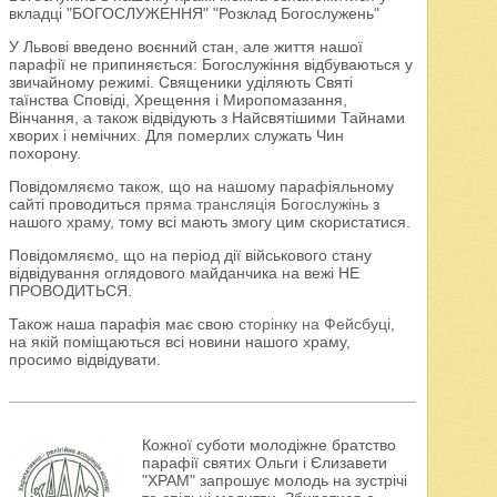
вкладці "БОГОСЛУЖЕННЯ" "Розклад Богослужень"
У Львові введено воєнний стан, але життя нашої
парафії не припиняється: Богослужіння відбуваються у
звичайному режимі. Священики уділяють Святі
таїнства Сповіді, Хрещення і Миропомазання,
Вінчання, а також відвідують з Найсвятішими Тайнами
хворих і немічних. Для померлих служать Чин
похорону.
Повідомляємо також, що на нашому парафіяльному
сайті проводиться
пряма трансляція Богослужінь
з
нашого храму, тому всі мають змогу цим скористатися.
Повідомляємо, що на період дії військового стану
відвідування оглядового майданчика на вежі НЕ
ПРОВОДИТЬСЯ.
Також наша парафія має свою
сторінку на Фейсбуці
,
на якій поміщаються всі новини нашого храму,
просимо відвідувати.
Кожної суботи молодіжне братство
парафії святих Ольги і Єлизавети
"ХРАМ" запрошує молодь на зустрічі