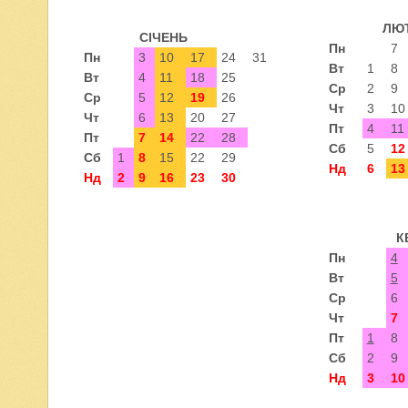
ЛЮ
СІЧЕНЬ
Пн
7
Пн
3
10
17
24
31
Вт
1
8
Вт
4
11
18
25
Ср
2
9
Ср
5
12
19
26
Чт
3
10
Чт
6
13
20
27
Пт
4
11
Пт
7
14
22
28
Сб
5
12
Сб
1
8
15
22
29
Нд
6
13
Нд
2
9
16
23
30
К
Пн
4
Вт
5
Ср
6
Чт
7
Пт
1
8
Сб
2
9
Нд
3
10