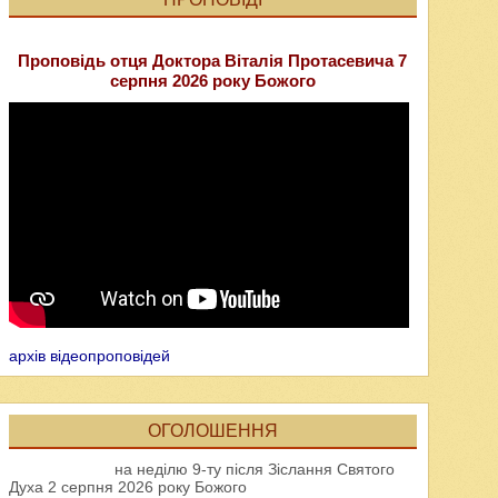
Проповідь отця Доктора Віталія Протасевича 7
серпня 2026 року Божого
архів відеопроповідей
ОГОЛОШЕННЯ
на неділю 9-ту після Зіслання Святого
Духа 2 серпня 2026 року Божого