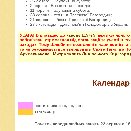
26 лютого – Заупокійна субота;
2 червня - Вознесіння Господнє;
11 червня – Заупокійна субота;
28 серпня - Успіння Пресвятої Богородиці;
21 вересня - Різдво Пресвятої Богородиці;
27 листопада - День пам’яті Голодоморів в Україні.
УВАГА! Відповідно до
канону 115 § 5
партикулярного п
зобов'язані утриматися від організації та участі в г
заходах. Тому Шлюби не дозволені в часи постів та 
та не рекомендується звершувати Святе Таїнство По
Архиєпископа і Митрополита Львівського Кир Ігоря (В
Календар 
пости тривалі і одноденні
загальниці
Початок передшлюбних занять 22 серпня о 19.0