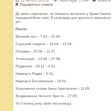
15 лютого 2020 р.
Переглядів: 17944
Комента
Парафіяльні новини
До уваги наречених, які бажають вінчатися у Храмі Святих
передшлюбних наук. В календарі для зручності зазначено 
дні.
Пости:
Великий піст – 7.03 – 15.04;
Страсний тиждень – 18.04 – 23.04;
Петрівка – 20.06 – 11.07;
Успенський – 14.08 – 27.08;
Різдвяний – 28.11 – 6.01;
Навечір’я Різдва – 6.01;
Навечір’я Богоявлення – 18.01;
Усікновення голови Івана Христителя – 11.09;
Воздвиження Чесного Хреста – 27.09;
Усі п’ятниці року (крім загальниць).