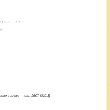
: 13.02 – 20.02
05
ного звичаю – кан. 1507 ККСЦ)