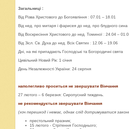
Загальниці :
Від Різва Христового до Богоявління : 07.01 – 18.01
Від нед. про митаря і фарисея до нед. про блудного сина 
Від Воскресіння Христового до нед. Томиної : 24.04 – 01.
Від Зісл. Св. Духа до нед. Всіх Святих : 12.06 – 19.06
Дні, на які припадають Господські та Богородичні свята
Цивільний Новий Рік: 1 січня
День Незалежності України: 24 серпня
наполегливо проситься не звершувати Вінчання
27 лютого – 6 березня: Сиропусний тиждень.
не рекомендується звершувати Вінчання
(хоч перешкод і немає, однак слід дотримуватися закон
престольний празник;
15 лютого - Стрітення Господнього;