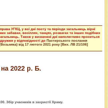
рава УГКЦ, у всі дні посту та періоди загальниць вірні
учних забавах, весіллях, танцях, розвагах та інших подібних
загальниць. Також у визначені дні наполегливо проситься
дружжя у відповідності до
Пастирського послання
озьняка) від 17 лютого 2021 року [Вих. ЛВ 21/106]
на 2022 р. Б.
0. Збір учасників в захристії Храму.