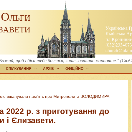
 Ольги
завети
Українська Г
Львівська Ар
пл.Кропивниц
(032)2334073
church@ukr.n
ожий, щоб і біси тебе боялися, лише зовнішнє марнотне." (Св.
СПІЛКУВАННЯ
АРХІВ
ОФІЦІЙНО
твою вшанували пам’ять про Митрополита ВОЛОДИМИРА
а 2022 р. з приготування до
и і Єлизавети.