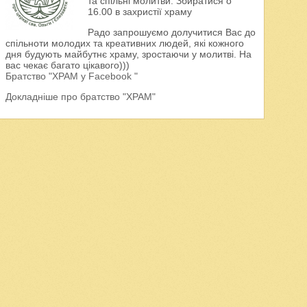
та спільні молитви. Збиратися о
16.00 в захристії храму
Радо запрошуємо долучитися Вас до
спільноти молодих та креативних людей, які кожного
дня будують майбутнє храму, зростаючи у молитві. На
вас чекає багато цікавого)))
Братство "ХРАМ у Facebook "
Докладніше про братство "ХРАМ"