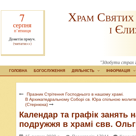
Храм Святих
7
серпня
і Єли
п’ятниця
Дометія прмуч.
(читати>>)
"Здобути страх Б
ГОЛОВНА
БОГОСЛУЖЕННЯ
ДІЯЛЬНІСТЬ
ІНФОРМАЦІЯ
Празник Стрітення Господнього в нашому храмі.
В Архикатедральному Соборі св. Юра спільною моли
(Стернюка)
Календар та графік занять н
подружжя в храмі свв. Ольг