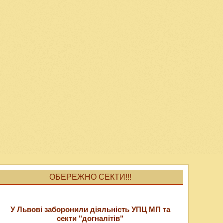
ОБЕРЕЖНО СЕКТИ!!!
У Львові заборонили діяльність УПЦ МП та
секти "догналітів"