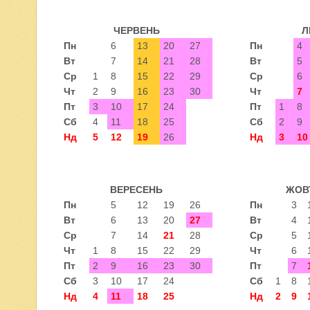
ЧЕРВЕНЬ
Л
Пн
6
13
20
27
Пн
4
Вт
7
14
21
28
Вт
5
Ср
1
8
15
22
29
Ср
6
Чт
2
9
16
23
30
Чт
7
Пт
3
10
17
24
Пт
1
8
Сб
4
11
18
25
Сб
2
9
Нд
5
12
19
26
Нд
3
10
ВЕРЕСЕНЬ
ЖОВ
Пн
5
12
19
26
Пн
3
Вт
6
13
20
27
Вт
4
Ср
7
14
21
28
Ср
5
Чт
1
8
15
22
29
Чт
6
Пт
2
9
16
23
30
Пт
7
Сб
3
10
17
24
Сб
1
8
Нд
4
11
18
25
Нд
2
9