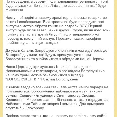
На передодні, в середу, після завершення вечірньої Літургії
буде служитися Вечірня з Літією, по завершення якої буде
Мированя
Наступної неділі в нашому храмі тернопільське товариство
сліпих і слабозрячих "Біла тростина" буде проводити свої
виступи з метою зібрати кошти на потреби ЗСУ. Перший
виступ буде після завершення другої Літургії, після чого вони
приймуть участь у третій Літургії, після звершення якої
проведуть наступний виступ. Просимо наших парафіян
прийняти участь в цих заходах.
До уваги батьків. Запрошуємо хлопчиків віком від 7 років до
Вівтарної дружини, які будуть прислуговувати при
Богослужіннях та знайомитися з обрядами нашої Церкви.
Наша Церква дотримується літочислення згідно з
Новоюльянським календарем, з розкладом Богослужінь в
нашому храмі можна ознайомитися у вкладці
"БОГОСЛУЖЕННЯ" "Розклад Богослужень"
У Львові введено воєнний стан, але життя нашої парафії не
припиняється: Богослужіння відбуваються у звичайному
режимі. Священики уділяють Святі таїнства Сповіді,
Хрещення і Миропомазання, Вінчання, а також відвідують з
Найсвятішими Тайнами хворих і немічних. Для померлих
служать Чин похорону.
Повідомляємо також, що на нашому парафіяльному сайті