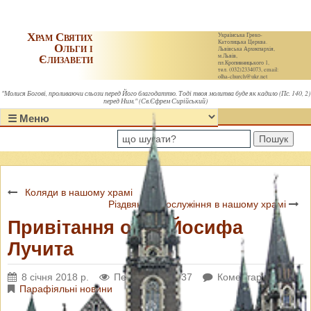
Храм Святих
Українська Греко-
Католицька Церква.
Ольги і
Львівська Архиєпархія,
Єлизавети
м.Львів,
пл.Кропивницького 1,
тел. (032)2334073, email:
olha-church@ukr.net
"Молися Богові, проливаючи сльози перед Його благодаттю. Тоді твоя молитва буде як кадило (Пс. 140, 2)
перед Ним." (Св.Єфрем Сирійський)
Пошук
Коляди в нашому храмі
Різдвяне Богослужіння в нашому храмі
Привітання отця Йосифа
Лучита
8 січня 2018 р.
Переглядів: 4937
Коментарі: 0
Парафіяльні новини