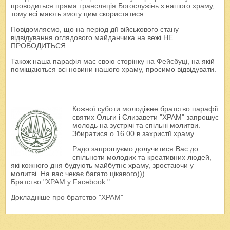
проводиться
пряма трансляція Богослужінь
з нашого храму,
тому всі мають змогу цим скористатися.
Повідомляємо, що на період дії військового стану
відвідування оглядового майданчика на вежі НЕ
ПРОВОДИТЬСЯ.
Також наша парафія має свою
сторінку на Фейсбуці
, на якій
поміщаються всі новини нашого храму, просимо відвідувати.
Кожної суботи молодіжне братство парафії
святих Ольги і Єлизавети "ХРАМ" запрошує
молодь на зустрічі та спільні молитви.
Збиратися о 16.00 в захристії храму
Радо запрошуємо долучитися Вас до
спільноти молодих та креативних людей,
які кожного дня будують майбутнє храму, зростаючи у
молитві. На вас чекає багато цікавого)))
Братство "ХРАМ у Facebook "
Докладніше про братство "ХРАМ"