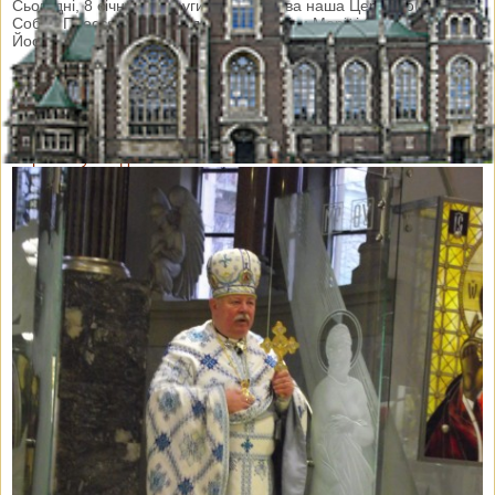
Сьогодні, 8 січня, на другий день Різдва наша Церква обходить
Собор Пресвятої Богородиці Приснодіви Марії і Обручника
Йосифа
Священики і парафіяни вітали отця Йосифа Лучита з нагоди
Дня іменин
До Вашої уваги відеорепортаж
Переглянути відео