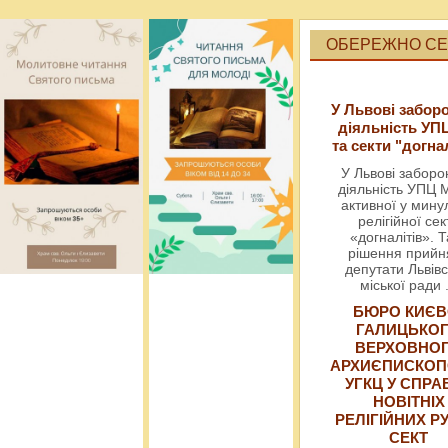
ОБЕРЕЖНО СЕК
У Львові забор
діяльність УП
та секти "догна
У Львові забор
діяльність УПЦ 
активної у мин
релігійної сек
«догналітів». Т
рішення прийн
депутати Львівс
міської ради
БЮРО КИЄВ
ГАЛИЦЬКО
ВЕРХОВНО
АРХИЄПИСКОП
УГКЦ У СПРА
НОВІТНІХ
РЕЛІГІЙНИХ РУ
СЕКТ