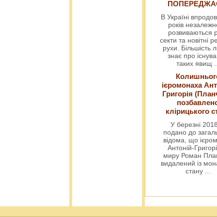
ПОПЕРЕДЖ
В Україні впродов
років незалежн
розвиваються р
секти та новітні ре
рухи. Більшість 
знає про існув
таких явищ
.
Колишньог
ієромонаха Ант
Григорія (План
позбавлен
клірицького с
У березні 2018
подано до загал
відома, що ієро
Антоній-Григорі
миру Роман Пла
видалений із мо
стану
...