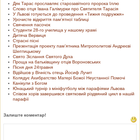
Дяк Тарас прославляє старозавітного пророка Іллю
Слово отця Івана Галімурки про Святителя Тарасія
У Львові готуються до проведення «Тижня подружжя»
Урочисте відкриття пам’ятної таблиці
Свячення пасочок
Студенти 28-го училища у нашому храмі
Дитяча Вервиця
Страсні пісні
Презентація проекту пам’ятника Митрополитові Андреєві
Шептицькому
Свято Зіслання Святого Духа
Проща на батьківщину отців Вороновських
Пісня дня 24травня
Відійшов у Вічність отець Йосиф Лучит
Колядує Ахибратство Матері Божої Неустанної Помочі
Канікули з Богом
Юнацький турнір з мініфутболу між парафіями Львова
Співом хорів завершився святковий різдвяний цикл в нашій
парафії
Залиште коментар!