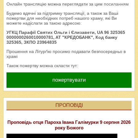
Онлайн трансляцію можна переглядати за цим
посиланням
Будемо вдячні за підтримку трансляції, а також за Ваші
пожертви для необхідних потреб нашого храму, які Ви
можете надіслати за такою адресою:
УГКЦ Парафії Святих Ольги і Єлизавети, UA 96 325365
0000000260010000781, AT "КРЕДОБАНК", Код банку
325365, ЗКПО 23964835
Прошення на Літурґію просимо подавати безпосередньо в
храмі
Також пожертву можна скласти тут:
пожертвувати
ПРОПОВІДІ
Проповідь отця Пароха Івана Галімурки 9 серпня 2026
року Божого