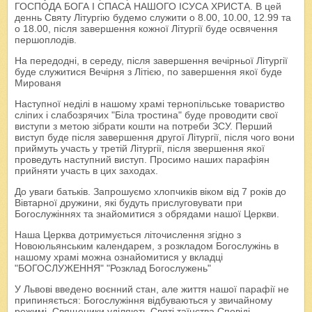
ГОСПОДА БОГА І СПАСА НАШОГО ІСУСА ХРИСТА. В цей
деннь Святу Літургію будемо служити о 8.00, 10.00, 12.99 та
о 18.00, після завершення кожної Літургії буде освячення
першоплодів.
На передодні, в середу, після завершення вечірньої Літургії
буде служитися Вечірня з Літією, по завершення якої буде
Мированя
Наступної неділі в нашому храмі тернопільське товариство
сліпих і слабозрячих "Біла тростина" буде проводити свої
виступи з метою зібрати кошти на потреби ЗСУ. Перший
виступ буде після завершення другої Літургії, після чого вони
приймуть участь у третій Літургії, після звершення якої
проведуть наступний виступ. Просимо наших парафіян
прийняти участь в цих заходах.
До уваги батьків. Запрошуємо хлопчиків віком від 7 років до
Вівтарної дружини, які будуть прислуговувати при
Богослужіннях та знайомитися з обрядами нашої Церкви.
Наша Церква дотримується літочислення згідно з
Новоюльянським календарем, з розкладом Богослужінь в
нашому храмі можна ознайомитися у вкладці
"БОГОСЛУЖЕННЯ" "Розклад Богослужень"
У Львові введено воєнний стан, але життя нашої парафії не
припиняється: Богослужіння відбуваються у звичайному
режимі. Священики уділяють Святі таїнства Сповіді,