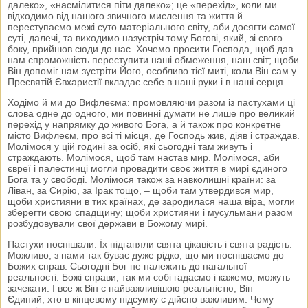
далеко», «насмілитися піти далеко»; це «перехід», коли ми
відходимо від нашого звичного мислення та життя й
переступаємо межі суто матеріального світу, аби досягти самої
суті, далечі, та виходимо назустріч тому Богові, який, зі свого
боку, прийшов сюди до нас. Хочемо просити Господа, щоб дав
нам спроможність переступити наші обмеження, наш світ; щоби
Він допоміг нам зустріти Його, особливо тієї миті, коли Він сам у
Пресвятій Євхаристії вкладає себе в наші руки і в наші серця.
Ходімо й ми до Вифлеєма: промовляючи разом із пастухами ці
слова одне до одного, ми повинні думати не лише про великий
перехід у напрямку до живого Бога, а й також про конкретне
місто Вифлеєм, про всі ті місця, де Господь жив, діяв і страждав.
Молімося у цій годині за осіб, які сьогодні там живуть і
страждають. Молімося, щоб там настав мир. Молімося, аби
євреї і палестинці могли провадити своє життя в мирі єдиного
Бога та у свободі. Молімося також за навколишні країни: за
Ліван, за Сирію, за Ірак тощо, – щоби там утвердився мир,
щоби християни в тих країнах, де зародилася наша віра, могли
зберегти свою спадщину; щоби християни і мусульмани разом
розбудовували свої держави в Божому мирі.
Пастухи поспішали. Їх підганяли свята цікавість і свята радість.
Можливо, з нами так буває дуже рідко, що ми поспішаємо до
Божих справ. Сьогодні Бог не належить до нагальної
реальності. Божі справи, так ми собі гадаємо і кажемо, можуть
зачекати. І все ж Він є найважливішою реальністю, Він –
Єдиний, хто в кінцевому підсумку є дійсно важливим. Чому