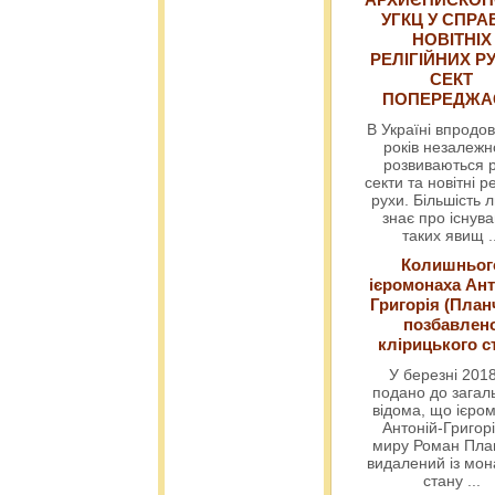
УГКЦ У СПРА
НОВІТНІХ
РЕЛІГІЙНИХ РУ
СЕКТ
ПОПЕРЕДЖ
В Україні впродов
років незалежн
розвиваються р
секти та новітні ре
рухи. Більшість 
знає про існув
таких явищ
.
Колишньог
ієромонаха Ант
Григорія (План
позбавлен
клірицького с
У березні 2018
подано до загал
відома, що ієро
Антоній-Григорі
миру Роман Пла
видалений із мо
стану
...