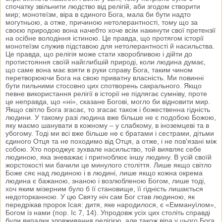
спочатку звільнити людство від релігій, аби згодом створити
мир; монотеїзм, віра в єдиного Бога, мала би бути надто
могутньою, а отже, причиною нетолерантності, тому що за
своєю природою вона начебто хоче всім накинути свої претензії
на осібне володіння істиною. Це правда, що протягом історії
монотеїзм служив підставою для нетолерантності й насильства.
Це правда, що релігія може стати хворобливою і дійти до
протистояння своїй найглибшій природі, коли людина думає,
що саме вона має взяти в руки справу Бога, таким чином
перетворюючи Бога на свою приватну власність. Ми повинні
бути пильними стосовно цих спотворень сакрального. Якщо
певне використання релігії в історії не підлягає сумніву, проте
це неправда, що «ні», сказане Богові, могло би відновити мир.
Якщо світло Бога згасає, то згасає також і божественна гідність
людини. У такому разі людина вже більше не є подобою Божою,
яку маємо шанувати в кожному – у слабкому, в іноземцеві та в
убогому. Тоді ми всі вже більше не є братами і сестрами, дітьми
єдиного Отця та не походимо від Отця, а отже, і не пов'язані між
собою. Хто породжує зухвале насильство, той виявляє себе
людиною, яка зневажає і пригноблює іншу людину. В усій своїй
жорстокості ми бачили це минулого століття. Лише якщо світло
Боже сяє над людиною і в людині, лише якщо кожна окрема
людина є бажаною, знаною і возлюбленою Богом, лише тоді,
хоч яким мізерним було б її становище, її гідність лишається
недоторканною. У цю Святу ніч сам Бог став людиною, як
передрікав пророк Ісая: дитя, яке народилося, є «Еммануїлом»,
Богом із нами (пор. Іс 7, 14). Упродовж усіх цих століть справді
були випадки зловживання релігією, але також віра у цього Бога,