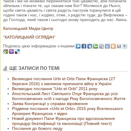
також і ми не можемо перейнятися тою цікавістю, аби побачити
зблизька і пізнати те, що сказав нам Бог? Молімося до Нього,
щоби свята цікавість і свята радість пастухів торкнулися в цій
годині також і нас, і ходімо, отже, з радістю туди, до Вифлеєма –
до Господа, який також і сьогодні знову приходить до нас. Амінь.
Католицький Медіа-Центр
"
КАТОЛИЦЬКИЙ ОГЛЯДАЧ
"
Поділись цією інформацією з іншими
ЩЕ ЗАПИСИ ПО ТЕМІ
Великоднє послання Urbi et Orbi Папи Франциска (27
березня 2016) з закликом припинити війну в Україні
Великоднє послання "Urbi et Orbi" 2011 року
Апостольський Лист Святішого Отця Франциска до усіх
богопосвячених осіб з нагоди Року Богопосвяченого Життя
Заява Конгрегації у справах віровчення
Різдвяне послання «Urbi et Orbi» 2015 року Вселенського
Архиєрея Франциска + відео
Новий документ Папи Франциска про вдосконалення
процедур беатифікації та канонізації (Повний текст)
Послання до божого люду