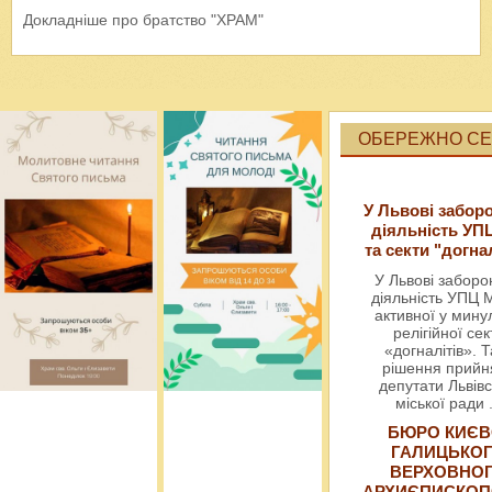
Докладніше про братство "ХРАМ"
ОБЕРЕЖНО СЕК
У Львові забор
діяльність УП
та секти "догна
У Львові забор
діяльність УПЦ 
активної у мин
релігійної сек
«догналітів». Т
рішення прийн
депутати Львівс
міської ради
БЮРО КИЄВ
ГАЛИЦЬКО
ВЕРХОВНО
АРХИЄПИСКОП