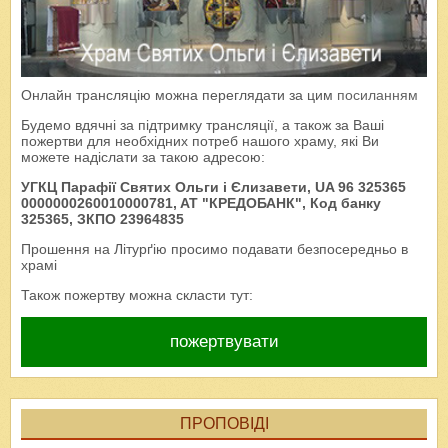
Онлайн трансляцію можна переглядати за цим
посиланням
Будемо вдячні за підтримку трансляції, а також за Ваші
пожертви для необхідних потреб нашого храму, які Ви
можете надіслати за такою адресою:
УГКЦ Парафії Святих Ольги і Єлизавети, UA 96 325365
0000000260010000781, AT "КРЕДОБАНК", Код банку
325365, ЗКПО 23964835
Прошення на Літурґію просимо подавати безпосередньо в
храмі
Також пожертву можна скласти тут:
пожертвувати
ПРОПОВІДІ