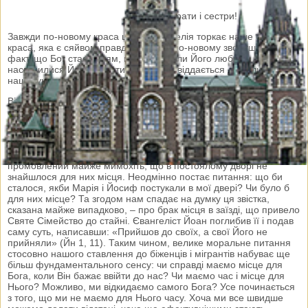
Дорогі брати і сестри!
Завжди по-новому краса цього Євангелія торкає наше серце, –
краса, яка є сяйвом правди. Завжди по-новому зворушує нас
факт, що Бог стає Дитям, щоб ми могли Його любити, щоб ми
насмілилися Його любити, і, як Дитя, віддається довірливо в
наші руки.
Він начебто говорить: «Знаю, що Моя велич тебе лякає, що,
стоячи у Моєму сяйві, ти шукаєш самоствердження. Отож
приходжу до тебе як Дитятко, щоб ти міг прийняти Мене й
полюбити».
Завжди по-новому хвилює мене також і вислів євангеліста,
промовлений майже мимохіть, що в постоялому дворі не
знайшлося для них місця. Неодмінно постає питання: що би
сталося, якби Марія і Йосиф постукали в мої двері? Чи було б
для них місце? Та згодом нам спадає на думку ця звістка,
сказана майже випадково, – про брак місця в заїзді, що привело
Святе Сімейство до стайні. Євангеліст Йоан поглибив її і подав
саму суть, написавши: «Прийшов до своїх, а свої Його не
прийняли» (Йн 1, 11). Таким чином, велике моральне питання
стосовно нашого ставлення до біженців і мігрантів набуває ще
більш фундаментального сенсу: чи справді маємо місце для
Бога, коли Він бажає ввійти до нас? Чи маємо час і місце для
Нього? Можливо, ми відкидаємо самого Бога? Усе починається
з того, що ми не маємо для Нього часу. Хоча ми все швидше