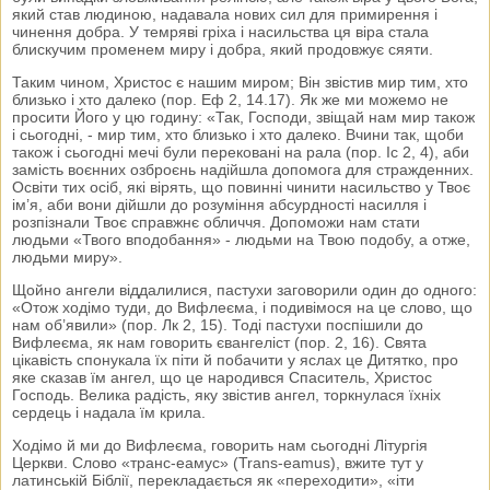
який став людиною, надавала нових сил для примирення і
чинення добра. У темряві гріха і насильства ця віра стала
блискучим променем миру і добра, який продовжує сяяти.
Таким чином, Христос є нашим миром; Він звістив мир тим, хто
близько і хто далеко (пор. Еф 2, 14.17). Як же ми можемо не
просити Його у цю годину: «Так, Господи, звіщай нам мир також
і сьогодні, - мир тим, хто близько і хто далеко. Вчини так, щоби
також і сьогодні мечі були перековані на рала (пор. Іс 2, 4), аби
замість воєнних озброєнь надійшла допомога для стражденних.
Освіти тих осіб, які вірять, що повинні чинити насильство у Твоє
ім’я, аби вони дійшли до розуміння абсурдності насилля і
розпізнали Твоє справжнє обличчя. Допоможи нам стати
людьми «Твого вподобання» - людьми на Твою подобу, а отже,
людьми миру».
Щойно ангели віддалилися, пастухи заговорили один до одного:
«Отож ходімо туди, до Вифлеєма, і подивімося на це слово, що
нам об’явили» (пор. Лк 2, 15). Тоді пастухи поспішили до
Вифлеєма, як нам говорить євангеліст (пор. 2, 16). Свята
цікавість спонукала їх піти й побачити у яслах це Дитятко, про
яке сказав їм ангел, що це народився Спаситель, Христос
Господь. Велика радість, яку звістив ангел, торкнулася їхніх
сердець і надала їм крила.
Ходімо й ми до Вифлеєма, говорить нам сьогодні Літургія
Церкви. Слово «транс‑еамус» (Trans-eamus), вжите тут у
латинській Біблії, перекладається як «переходити», «іти