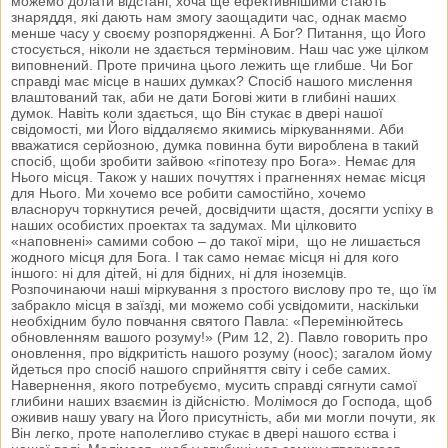
можемо долати відстані, хоча ще ефективнішими стають
знаряддя, які дають нам змогу заощадити час, однак маємо
менше часу у своєму розпорядженні. А Бог? Питання, що Його
стосується, ніколи не здається терміновим. Наш час уже цілком
виповнений. Проте причина цього лежить ще глибше. Чи Бог
справді має місце в наших думках? Спосіб нашого мислення
влаштований так, аби не дати Богові жити в глибині наших
думок. Навіть коли здається, що Він стукає в двері нашої
свідомості, ми Його віддаляємо якимись міркуваннями. Аби
вважатися серйозною, думка повинна бути вироблена в такий
спосіб, щоби зробити зайвою «гіпотезу про Бога». Немає для
Нього місця. Також у наших почуттях і прагненнях немає місця
для Нього. Ми хочемо все робити самостійно, хочемо
власноруч торкнутися речей, досвідчити щастя, досягти успіху в
наших особистих проектах та задумах. Ми цілковито
«наповнені» самими собою – до такої міри, що не лишається
жодного місця для Бога. І так само немає місця ні для кого
іншого: ні для дітей, ні для бідних, ні для іноземців.
Розпочинаючи наші міркування з простого вислову про те, що їм
забракло місця в заїзді, ми можемо собі усвідомити, наскільки
необхідним було повчання святого Павла: «Перемінюйтесь
обновленням вашого розуму!» (Рим 12, 2). Павло говорить про
оновлення, про відкритість нашого розуму (ноос); загалом йому
йдеться про спосіб нашого сприйняття світу і себе самих.
Навернення, якого потребуємо, мусить справді сягнути самої
глибини наших взаємин із дійсністю. Молімося до Господа, щоб
оживив нашу увагу на Його присутність, аби ми могли почути, як
Він легко, проте наполегливо стукає в двері нашого єства і