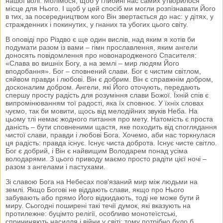
нашої волі. Молімося, щоб у глибині нас самих утворилося
місце для Нього. І щоб у цей спосіб ми могли розпізнавати Його
в тих, за посередництвом кого Він звертається до нас: у дітях, у
стражденних і покинутих, у гнаних та убогих цього світу.
В оповіді про Різдво є ще один вислів, над яким я хотів би
подумати разом із вами – гімн прославлення, яким ангели
доносять повідомлення про новонародженого Спасителя:
«Слава во вишніх Богу, а на землі – мир людям Його
вподобання». Бог – сповнений слави. Бог є чистим світлом,
сяйвом правди і любові. Він є добрим. Він є справжнім добром,
досконалим добром. Ангели, які Його оточують, передають
спершу просту радість для розуміння слави Божої. Їхній спів є
випромінюванням тої радості, яка їх сповнює. У їхніх словах
чуємо, так би мовити, щось від мелодійних звуків Неба. На
цьому тлі немає жодного питання про мету. Натомість є проста
даність – бути сповненими щастя, яке походить від споглядання
чистої слави, правди і любові Бога. Хочемо, аби нас торкнулася
ця радість: правда існує. Існує чиста доброта. Існує чисте світло.
Бог є добрий, і Він є найвищим Володарем понад усіма
володарями. З цього приводу маємо просто радіти цієї ночі –
разом з ангелами і пастухами.
Зі славою Бога на Небесах пов'язаний мир між людьми на
землі. Якщо Богові не віддають слави, якщо про Нього
забувають або прямо Його відкидають, тоді не може бути й
миру. Сьогодні поширені такі течії думок, які вказують на
протилежне: буцімто релігії, особливо монотеїстські,
спричиняють насилля і війни у світі; тому потрібно було б