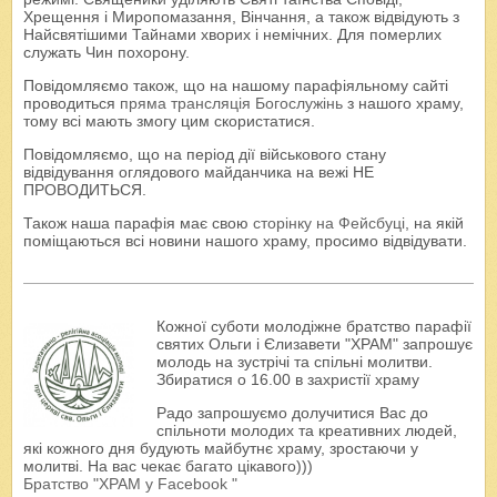
Хрещення і Миропомазання, Вінчання, а також відвідують з
Найсвятішими Тайнами хворих і немічних. Для померлих
служать Чин похорону.
Повідомляємо також, що на нашому парафіяльному сайті
проводиться
пряма трансляція Богослужінь
з нашого храму,
тому всі мають змогу цим скористатися.
Повідомляємо, що на період дії військового стану
відвідування оглядового майданчика на вежі НЕ
ПРОВОДИТЬСЯ.
Також наша парафія має свою
сторінку на Фейсбуці
, на якій
поміщаються всі новини нашого храму, просимо відвідувати.
Кожної суботи молодіжне братство парафії
святих Ольги і Єлизавети "ХРАМ" запрошує
молодь на зустрічі та спільні молитви.
Збиратися о 16.00 в захристії храму
Радо запрошуємо долучитися Вас до
спільноти молодих та креативних людей,
які кожного дня будують майбутнє храму, зростаючи у
молитві. На вас чекає багато цікавого)))
Братство "ХРАМ у Facebook "