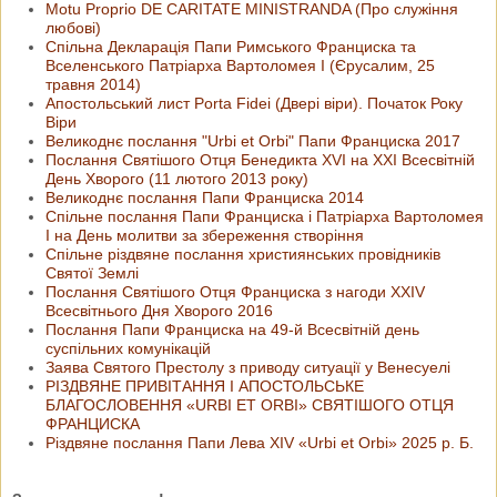
Motu Proprio DE CARITATE MINISTRANDA (Про служіння
любові)
Спільна Декларація Папи Римського Франциска та
Вселенського Патріарха Вартоломея І (Єрусалим, 25
травня 2014)
Апостольський лист Porta Fidei (Двері віри). Початок Року
Віри
Великоднє послання "Urbi et Orbi" Папи Франциска 2017
Послання Святішого Отця Бенедикта XVI на ХХІ Всесвітній
День Хворого (11 лютого 2013 року)
Великоднє послання Папи Франциска 2014
Спільне послання Папи Франциска і Патріарха Вартоломея
І на День молитви за збереження створіння
Спільне різдвяне послання християнських провідників
Святої Землі
Послання Святішого Отця Франциска з нагоди XXIV
Всесвітнього Дня Хворого 2016
Послання Папи Франциска на 49-й Всесвітній день
суспільних комунікацій
Заява Святого Престолу з приводу ситуації у Венесуелі
РІЗДВЯНЕ ПРИВІТАННЯ І АПОСТОЛЬСЬКЕ
БЛАГОСЛОВЕННЯ «URBI ET ORBI» СВЯТІШОГО ОТЦЯ
ФРАНЦИСКА
Різдвяне послання Папи Лева ХІV «Urbi et Orbi» 2025 р. Б.