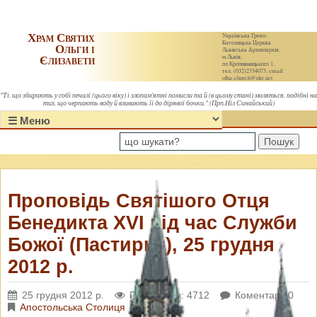
Храм Святих
Українська Греко-
Католицька Церква.
Ольги і
Львівська Архиєпархія,
Єлизавети
м.Львів,
пл.Кропивницького 1,
тел. (032)2334073, email:
olha-church@ukr.net
"Ті, що збирають у собі печалі (цього віку) і злопам'ятні помисли та й (в цьому стані) моляться, подібні на
тих, що черпають воду й вливають її до дірявої бочки." (Прп.Ніл Синайський)
Пошук
Проповідь Святішого Отця
Бенедикта XVI під час Служби
Божої (Пастирки), 25 грудня
2012 р.
25 грудня 2012 р.
Переглядів: 4712
Коментарі: 0
Апостольська Столиця