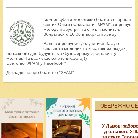
Кожної суботи молодіжне братство парафії
святих Ольги і Єлизавети "ХРАМ" запрошує
молодь на зустрічі та спільні молитви.
Збиратися о 16.00 в захристії храму
Радо запрошуємо долучитися Вас до
спільноти молодих та креативних людей,
які кожного дня будують майбутнє храму, зростаючи у
молитві. На вас чекає багато цікавого)))
Братство "ХРАМ у Facebook "
Докладніше про братство "ХРАМ"
ОБЕРЕЖНО СЕК
У Львові забор
діяльність УП
та секти "догна