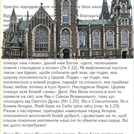
Христос народився для нас,
ликуймо в день нашого спасіння!
Відчинімо наші серця, щоби прийняти благодать цього дня,
яким є Він Сам: Ісус – це світлий «день», який зійшов над
небокраєм людства. День милосердя, в якому Бог Отець
об’явив людству Свою безмежну ніжність. День світла, який
розсіває пітьму страху й тривоги. День миру, в якому стає
можливим зустрітися, вести діалог і, насамперед, примиритися.
День радості: «великої радості» для найменших та смиренних і
для всього люду (пор. Лк 2,10).
В цей день з Діви Марії народився Ісус Спаситель. Вертеп
показує нам «знак», даний нам Богом: «дитя, пелюшками
повите і покладене у яслах» (Лк 2,12). Як вифлеємські пастухи,
також і ми йдемо, щоби побачити цей знак, цю подію, яка
щороку поновлюється у Церкві. Різдво – це подія, яка
оновлюється у кожній родині, парафії та спільноті, яка приймає
Божу любов, втілену в Ісусі Христі. Наслідуючи Марію, Церква
показує всім Божий «знак»: Дитя, Яке Вона носила в лоні та
привела на світ, але Яке є Сином Всевишнього, тому що
«походить від Святого Духа» (Мт 1,20). Він є
Спасителем
, бо є
Божим Агнцем, Який бере на Себе гріхи світу (пор. Ів 1,29).
Разом з пастирями, припадімо навколішки перед Агнцем,
поклонімося воплоченій Божій доброті, і дозвольмо на те, щоб
сльози покаяння наповнили наші очі та обмили наші серця. Всі
ми цього потребуємо!
Лише Він, лише Він може нас спасти. Лише Боже милосердя