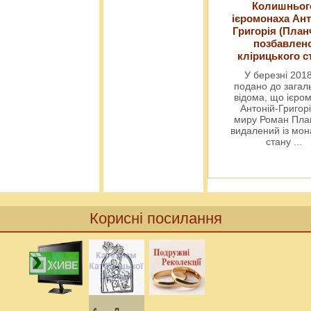
Колишньог
ієромонаха Ант
Григорія (План
позбавлен
клірицького с
У березні 2018
подано до загал
відома, що ієро
Антоній-Григорі
миру Роман Пла
видалений із мо
стану
...
Корисні посилання