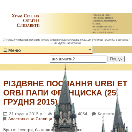
Храм Святих
Українська Греко-
Католицька Церква.
Ольги і
Львівська Архиєпархія,
Єлизавети
м.Львів,
пл.Кропивницького 1,
тел. (032)2334073, email:
olha-church@ukr.net
"Лукавому помислові так само погано дозволяти проростати в душі, як бур'янові на грядці з овочами."
(Св.Єфрем Сирійський)
Пошук
РІЗДВЯНЕ ПОСЛАННЯ URBI ET
ORBI ПАПИ ФРАНЦИСКА (25
ГРУДНЯ 2015)
31 грудня 2015 р.
Переглядів: 4054
Коментарі: 0
Апостольська Столиця
Браття і сестри, благодатного вам Різдва!