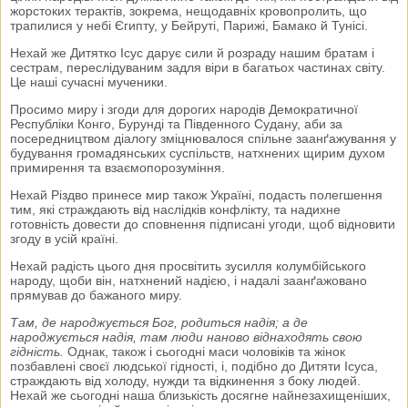
жорстоких терактів, зокрема, нещодавніх кровопролить, що
трапилися у небі Єгипту, у Бейруті, Парижі, Бамако й Тунісі.
Нехай же Дитятко Ісус дарує сили й розраду нашим братам і
сестрам, переслідуваним задля віри в багатьох частинах світу.
Це наші сучасні мученики.
Просимо миру і згоди для дорогих народів Демократичної
Республіки Конго, Бурунді та Південного Судану, аби за
посередництвом діалогу зміцнювалося спільне заанґажування у
будування громадянських суспільств, натхнених щирим духом
примирення та взаємопорозуміння.
Нехай Різдво принесе мир також Україні, подасть полегшення
тим, які страждають від наслідків конфлікту, та надихне
готовність довести до сповнення підписані угоди, щоб відновити
згоду в усій країні.
Нехай радість цього дня просвітить зусилля колумбійського
народу, щоби він, натхнений надією, і надалі заанґажовано
прямував до бажаного миру.
Там, де народжується Бог, родиться надія; а де
народжується надія, там люди наново віднаходять свою
гідність.
Однак, також і сьогодні маси чоловіків та жінок
позбавлені своєї людської гідності, і, подібно до Дитяти Ісуса,
страждають від холоду, нужди та відкинення з боку людей.
Нехай же сьогодні наша близькість досягне найнезахищеніших,