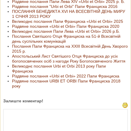
Різдвяне послання Папи Лева ХІV «Urbi et Orbi» 2025 р. Б.
Різдвяне послання "Urbi et Orbi" Папи Франциска 2016
ПОСЛАННЯ БЕНЕДИКТА XVI НА ВСЕСВІТНІЙ ДЕНЬ МИРУ
1 СІЧНЯ 2013 РОКУ
Великоднє послання Папи Франциска «Urbi et Orbi» 2025
Різдвяне послання «Urbi et Orbi» Папи Франциска 2020
Великоднє послання Папи Лева «Urbi et Orbi» 2026 р.Б.
Послання Святішого Отця Франциска на 51-й Всесвітній
день суспільних комунікацій
Послання Папи Франциска на ХХІІІ Всесвітній День Хворого
2015 р.
Апостольський Лист Святішого Отця Франциска до усіх
богопосвячених осіб з нагоди Року Богопосвяченого Життя
Великоднє послання Urbi et Orbi 2013 року Папи
Франциска
Різдвяне послання «Urbi et Orbi» 2022 Папи Франциска
Різдвяне послання URBI ET ORBI Папи Франциска 2018
року
Залиште коментар!