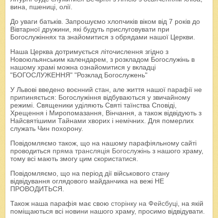
вина, пшениці, олії.
До уваги батьків. Запрошуємо хлопчиків віком від 7 років до
Вівтарної дружини, які будуть прислуговувати при
Богослужіннях та знайомитися з обрядами нашої Церкви.
Наша Церква дотримується літочислення згідно з
Новоюльянським календарем, з розкладом Богослужінь в
нашому храмі можна ознайомитися у вкладці
"БОГОСЛУЖЕННЯ" "Розклад Богослужень"
У Львові введено воєнний стан, але життя нашої парафії не
припиняється: Богослужіння відбуваються у звичайному
режимі. Священики уділяють Святі таїнства Сповіді,
Хрещення і Миропомазання, Вінчання, а також відвідують з
Найсвятішими Тайнами хворих і немічних. Для померлих
служать Чин похорону.
Повідомляємо також, що на нашому парафіяльному сайті
проводиться
пряма трансляція Богослужінь
з нашого храму,
тому всі мають змогу цим скористатися.
Повідомляємо, що на період дії військового стану
відвідування оглядового майданчика на вежі НЕ
ПРОВОДИТЬСЯ.
Також наша парафія має свою
сторінку на Фейсбуці
, на якій
поміщаються всі новини нашого храму, просимо відвідувати.