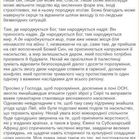
може звільнити людство від численних форм зла, іноді
страхітливих, які в ньому породжує егоїзм. Божа благодать може
навернути серця та відчинити шляхи виходу із по-людськи
безвихідних ситуацій.
Там, де народжується Бог, там народжується надія: Він
приносить надію. Де народжується Бог, там народжується
мир.
А де народжується мир, там вже немає місця для
ненависті та війни
. І, незважаючи на це, саме там, де прийшов
на світ воплочений Божий Син, не припиняється напруження й
насильство, а мир залишається даром, який постійно потрібно
призивати й будувати. Нехай же ізраїльтяни й палестинці
зуміють відновити безпосередній діалог і досягти порозуміння,
яке дасть змогу двом народам співжити в гармонії, долаючи
конфлікт, який протягом тривалого часу протиставляв їх один
одному з важкими наслідками для всього регіону.
Просімо у Господа, щоб порозуміння, досягнене в лоні ООН,
змогло якнайшвидше втишити гуркіт зброї у Сирії та виправити
важке гуманітарне становище виснаженого населення.
Однаково невідкладним є те, щоб таку саму підтримку знайшла
угода щодо Лівії, аби були подолані важкі поділи та насильство,
що терзають країну. Нехай увага всієї міжнародної спільноти
буде однодушно звернена на те, щоб припинити жорстокості,
які у згаданих країнах, а також в Іраку, Ємені та Субсахарській
Африці досі спричиняють численні жертви, завдаючи великих
страждань, не щадячи навіть історичної та культурної спадщини
цілих народів. Моя думка лине також до тих, які постраждали від