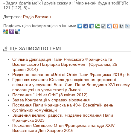
«Задля братів моїх і друзів скажу я: “Мир нехай буде в тобі!”(Пс
121 [122], 8)».
Джерело:
Радіо Ватикан
Поділись цією інформацією з іншими
ЩЕ ЗАПИСИ ПО ТЕМІ
Спільна Декларація Папи Римського Франциска та
Вселенського Патріарха Вартоломея І (Єрусалим, 25
травня 2014)
Різдвяне послання «Urbi et Orbi» Папи Франциска 2019 р.Б.
Гідне святкування Ювілею для скріплення церковної
спільноти у слуханні Бога. Лист Папи Венедикта XVI своєму
посланцеві на урочистості у Львові
Послання "Urbi et Orbi" (8 квітня 2012)
Заява Конгрегації у справах віровчення
Послання Папи Франциска на 49-й Всесвітній день
суспільних комунікацій
Звіщення великої радості. Різдвяне послання Папи
Франциска 2023
Послання Святішого Отця Франциска з нагоди XXIV
Всесвітнього Дня Хворого 2016