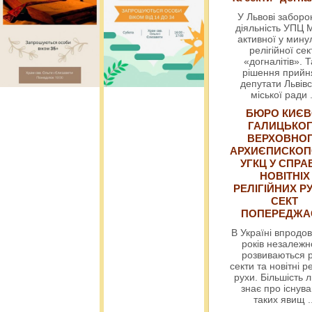
У Львові забор
діяльність УПЦ 
активної у мин
релігійної сек
«догналітів». Т
рішення прийн
депутати Львівс
міської ради
БЮРО КИЄВ
ГАЛИЦЬКО
ВЕРХОВНО
АРХИЄПИСКОП
УГКЦ У СПРА
НОВІТНІХ
РЕЛІГІЙНИХ РУ
СЕКТ
ПОПЕРЕДЖ
В Україні впродов
років незалежн
розвиваються р
секти та новітні ре
рухи. Більшість 
знає про існув
таких явищ
.