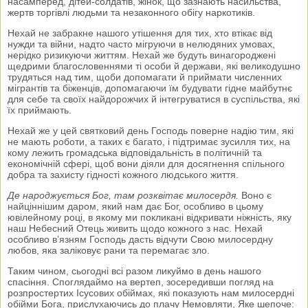
насамперед, дітей-солдатів, жінок, що зазнають насильства,
жертв торгівлі людьми та незаконного обігу наркотиків.
Нехай не забракне нашого утішення для тих, хто втікає від
нужди та війни, надто часто мігруючи в нелюдяних умовах,
нерідко ризикуючи життям. Нехай же будуть винагороджені
щедрими благословеннями ті особи й держави, які великодушно
трудяться над тим, щоби допомагати й приймати численних
мігрантів та біженців, допомагаючи їм будувати гідне майбутнє
для себе та своїх найдорожчих й інтегруватися в суспільства, які
їх приймають.
Нехай же у цей святковий день Господь поверне надію тим, які
не мають роботи, а таких є багато, і підтримає зусилля тих, на
кому лежить громадська відповідальність в політичній та
економічній сфері, щоб вони діяли для досягнення спільного
добра та захисту гідності кожного людського життя.
Де народжується Бог, там розквітає милосердя.
Воно є
найціннішим даром, який нам дає Бог, особливо в цьому
ювілейному році, в якому ми покликані відкривати ніжність, яку
наш Небесний Отець живить щодо кожного з нас. Нехай
особливо в’язням Господь дасть відчути Свою милосердну
любов, яка заліковує рани та перемагає зло.
Таким чином, сьогодні всі разом ликуймо в день нашого
спасіння. Споглядаймо на вертеп, зосередивши погляд на
розпростертих Ісусових обіймах, які показують нам милосердні
обійми Бога, прислухаючись до плачу Немовляти, Яке шепоче: