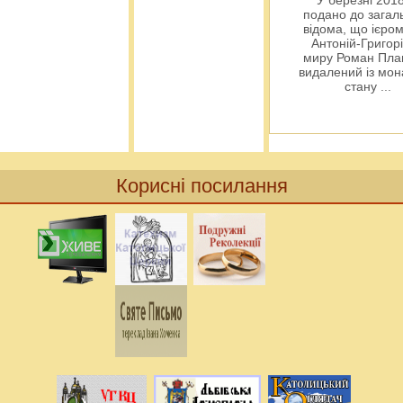
У березні 2018
подано до загал
відома, що ієро
Антоній-Григорі
миру Роман Пла
видалений із мо
стану
...
Корисні посилання