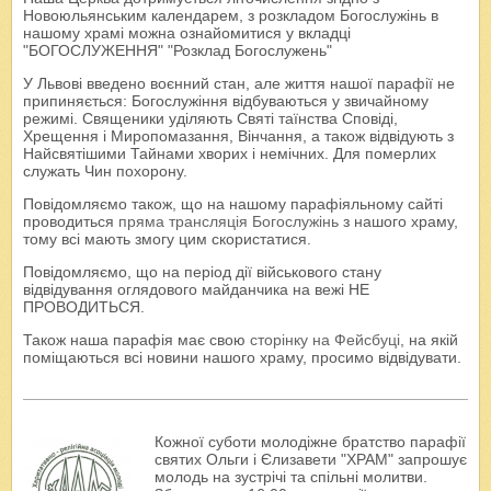
Новоюльянським календарем, з розкладом Богослужінь в
нашому храмі можна ознайомитися у вкладці
"БОГОСЛУЖЕННЯ" "Розклад Богослужень"
У Львові введено воєнний стан, але життя нашої парафії не
припиняється: Богослужіння відбуваються у звичайному
режимі. Священики уділяють Святі таїнства Сповіді,
Хрещення і Миропомазання, Вінчання, а також відвідують з
Найсвятішими Тайнами хворих і немічних. Для померлих
служать Чин похорону.
Повідомляємо також, що на нашому парафіяльному сайті
проводиться
пряма трансляція Богослужінь
з нашого храму,
тому всі мають змогу цим скористатися.
Повідомляємо, що на період дії військового стану
відвідування оглядового майданчика на вежі НЕ
ПРОВОДИТЬСЯ.
Також наша парафія має свою
сторінку на Фейсбуці
, на якій
поміщаються всі новини нашого храму, просимо відвідувати.
Кожної суботи молодіжне братство парафії
святих Ольги і Єлизавети "ХРАМ" запрошує
молодь на зустрічі та спільні молитви.