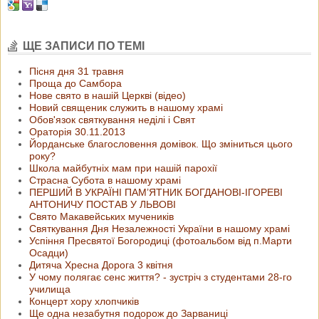
ЩЕ ЗАПИСИ ПО ТЕМІ
Пісня дня 31 травня
Проща до Самбора
Нове свято в нашій Церкві (відео)
Новий священик служить в нашому храмі
Обов'язок святкування неділі і Свят
Ораторія 30.11.2013
Йорданське благословення домівок. Що зміниться цього
року?
Школа майбутніх мам при нашій парохії
Страсна Субота в нашому храмі
ПЕРШИЙ В УКРАЇНІ ПАМ’ЯТНИК БОГДАНОВІ-ІГОРЕВІ
АНТОНИЧУ ПОСТАВ У ЛЬВОВІ
Свято Макавейських мучеників
Святкування Дня Незалежності України в нашому храмі
Успіння Пресвятої Богородиці (фотоальбом від п.Марти
Осадци)
Дитяча Хресна Дорога 3 квiтня
У чому полягає сенс життя? - зустріч з студентами 28-го
училища
Концерт хору хлопчиків
Ще одна незабутня подорож до Зарваниці