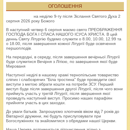
ОГОЛОШЕННЯ
на неділю 9-ту після Зіслання Святого Духа 2
серпня 2026 року Божого
В наступний четвер 6 серпня маємо свято ПРЕОБРАЖЕННЯ
ГОСПОДА БОГА І СПАСА НАШОГО ІСУСА ХРИСТА. В цей
деннь Святу Літургію будемо служити о 8.00, 10.00, 12.99 та
о 18.00, після завершення кожної Літургії буде освячення
першоплодів.
На передодні, в середу, після завершення вечірньої Літургії
буде служитися Вечірня з Літією, по завершення якої буде
Мированя
Наступної неділі в нашому храмі тернопільське товариство
сліпих і слабозрячих "Біла тростина" буде проводити свої
виступи з метою зібрати кошти на потреби ЗСУ. Перший
виступ буде після завершення другої Літургії, після чого вони
приймуть участь у третій Літургії, після звершення якої
проведуть наступний виступ. Просимо наших парафіян
прийняти участь в цих заходах.
До уваги батьків. Запрошуємо хлопчиків віком від 7 років до
Вівтарної дружини, які будуть прислуговувати при
Богослужіннях та знайомитися з обрядами нашої Церкви.
Наша Церква дотримується літочислення згідно з