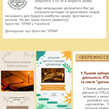
Збиратися о 16.00 в захристії храму
Радо запрошуємо долучитися Вас до
спільноти молодих та креативних людей,
які кожного дня будують майбутнє храму, зростаючи у
молитві. На вас чекає багато цікавого)))
Братство "ХРАМ у Facebook "
Докладніше про братство "ХРАМ"
ОБЕРЕЖНО СЕК
У Львові забор
діяльність УП
та секти "догна
У Львові забор
діяльність УПЦ 
активної у мин
релігійної сек
«догналітів». Т
рішення прийн