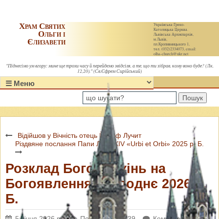
Храм Святих
Українська Греко-
Католицька Церква.
Ольги і
Львівська Архиєпархія,
Єлизавети
м.Львів,
пл.Кропивницького 1,
тел. (032)2334073, email:
olha-church@ukr.net
"Піднесімо ум вгору: мине ще трохи часу й перейдемо звідсіля, а те, що ти зібрав, кому воно буде? (Лк.
12,20)." (Св.Єфрем Сирійський)
Пошук
Відійшов у Вічність отець Йосиф Лучит
Різдвяне послання Папи Лева ХІV «Urbi et Orbi» 2025 р. Б.
Розклад Богослужінь на
Богоявлення Господнє 2026 р.
Б.
5 січня 2026 р.
Переглядів: 1639
Коментарі: 0