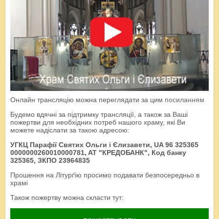
Онлайн трансляцію можна переглядати за цим
посиланням
Будемо вдячні за підтримку трансляції, а також за Ваші
пожертви для необхідних потреб нашого храму, які Ви
можете надіслати за такою адресою:
УГКЦ Парафії Святих Ольги і Єлизавети, UA 96 325365
0000000260010000781, AT "КРЕДОБАНК", Код банку
325365, ЗКПО 23964835
Прошення на Літурґію просимо подавати безпосередньо в
храмі
Також пожертву можна скласти тут: