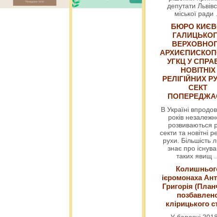
депутати Львівс
міської ради
БЮРО КИЄВ
ГАЛИЦЬКО
ВЕРХОВНО
АРХИЄПИСКОП
УГКЦ У СПРА
НОВІТНІХ
РЕЛІГІЙНИХ РУ
СЕКТ
ПОПЕРЕДЖ
В Україні впродов
років незалежн
розвиваються р
секти та новітні ре
рухи. Більшість 
знає про існув
таких явищ
.
Колишньог
ієромонаха Ант
Григорія (План
позбавлен
клірицького с