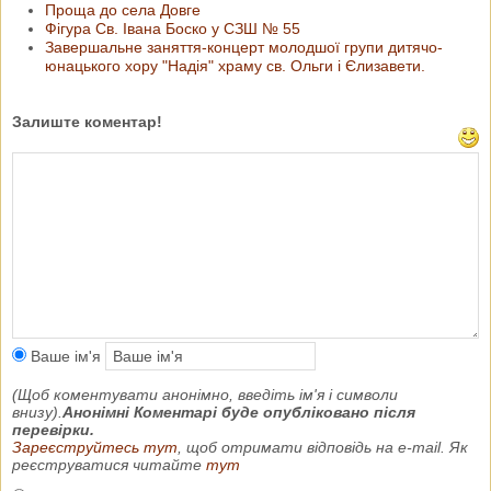
Проща до села Довге
Фігура Св. Івана Боско у СЗШ № 55
Завершальне заняття-концерт молодшої групи дитячо-
юнацького хору "Надія" храму св. Ольги і Єлизавети.
Залиште коментар!
Ваше ім'я
(Щоб коментувати анонімно, введіть ім'я і символи
внизу).
Анонімні Коментарі буде опубліковано після
перевірки.
Зареєструйтесь тут
, щоб отримати відповідь на e-mail. Як
реєструватися читайте
тут