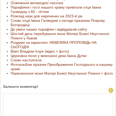
Освячення великодніх пасочок
Парафіяни і гості нашого храму привітали отця Івана
Галімурку з 60 - літтям
Розклад наук для наречених на 2023-й рік
Слово отця Івана Галімурки з нагоди празника Покрову
Богородиці
До уваги наших парафіян і відвідувачів сайту
Шостий день перебування ікони Матері Божої Неустанної
Помочі у Львові.
Роздуми на карантині: НЕВЕЛИКА ПРОПОВІДЬ НА
СЬОГОДНІ
Візит Владики Ігоря (відео + фото)
Церковна пісня у виконанні дяка Івана Дутки
Слово настоятеля
Фотоальбом празник Преображення Господнього в нашому
храмі
Перенесення ікони Матері Божої Неустанної Помочі + фото
Залиште коментар!