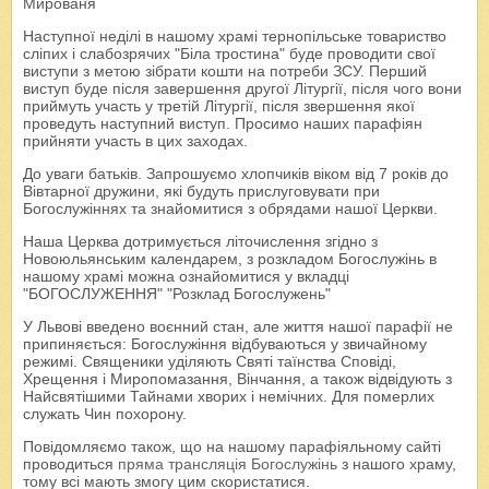
Мированя
Наступної неділі в нашому храмі тернопільське товариство
сліпих і слабозрячих "Біла тростина" буде проводити свої
виступи з метою зібрати кошти на потреби ЗСУ. Перший
виступ буде після завершення другої Літургії, після чого вони
приймуть участь у третій Літургії, після звершення якої
проведуть наступний виступ. Просимо наших парафіян
прийняти участь в цих заходах.
До уваги батьків. Запрошуємо хлопчиків віком від 7 років до
Вівтарної дружини, які будуть прислуговувати при
Богослужіннях та знайомитися з обрядами нашої Церкви.
Наша Церква дотримується літочислення згідно з
Новоюльянським календарем, з розкладом Богослужінь в
нашому храмі можна ознайомитися у вкладці
"БОГОСЛУЖЕННЯ" "Розклад Богослужень"
У Львові введено воєнний стан, але життя нашої парафії не
припиняється: Богослужіння відбуваються у звичайному
режимі. Священики уділяють Святі таїнства Сповіді,
Хрещення і Миропомазання, Вінчання, а також відвідують з
Найсвятішими Тайнами хворих і немічних. Для померлих
служать Чин похорону.
Повідомляємо також, що на нашому парафіяльному сайті
проводиться
пряма трансляція Богослужінь
з нашого храму,
тому всі мають змогу цим скористатися.