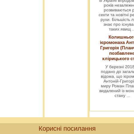
В Україні впродов
років незалежн
розвиваються р
секти та новітні ре
рухи. Більшість 
знає про існув
таких явищ
.
Колишньог
ієромонаха Ант
Григорія (План
позбавлен
клірицького с
У березні 2018
подано до загал
відома, що ієро
Антоній-Григорі
миру Роман Пла
видалений із мо
стану
...
Корисні посилання