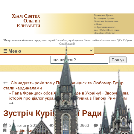
Храм Святих
Українська Греко-
Католицька Церква.
Ольги і
Львівська Архиєпархія,
Єлизавети
м.Львів,
пл.Кропивницького 1,
тел. (032)2334073, email:
olha-church@ukr.net
"Якщо закам'яніло твоє серце, плач перед Господом, щоб пролив Він на тебе світло знання." (Св.Єфрем
Сирійський)
Пошук
Сімнадцять років тому Папа Франциск та Любомир Гузар
стали кардиналами
«Папа Франциск обов’язково приїде в Україну!» Зворушлива
історія про діалог українського хлопчика з Папою Римським
Зустріч Куріяльної Ради
22 лютого 2018 р.
Переглядів: 3663
Коментарі: 0
Парафіяльні новини