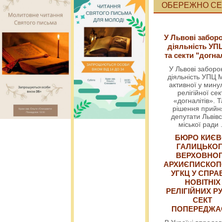
ОБЕРЕЖНО СЕК
У Львові забор
діяльність УП
та секти "догна
У Львові забор
діяльність УПЦ 
активної у мин
релігійної сек
«догналітів». Т
рішення прийн
депутати Львівс
міської ради
БЮРО КИЄВ
ГАЛИЦЬКО
ВЕРХОВНО
АРХИЄПИСКОП
УГКЦ У СПРА
НОВІТНІХ
РЕЛІГІЙНИХ РУ
СЕКТ
ПОПЕРЕДЖ