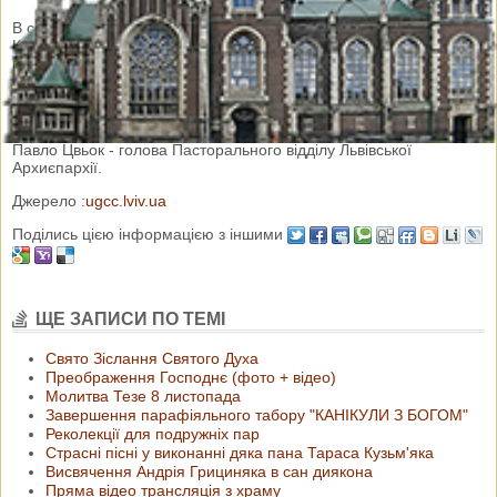
В середу, 21 лютого, на Святоюрській горі відбулася зустріч
Куріяльної Ради на чолі з владикою Володимиром, єпископом-
помічником Львівської Архиєпархії. Головна тема зустрічі –
підготовка і участь у заходах з нагоди 1030-ї річниці Хрещення
України.
Від нашої парафії участь в зустрічі прийняв отець -сотрудник
Павло Цвьок - голова Пасторального відділу Львівської
Архиєпархії.
Джерело :
ugcc.lviv.ua
Поділись цією інформацією з іншими
ЩЕ ЗАПИСИ ПО ТЕМІ
Свято Зіслання Святого Духа
Преображення Господнє (фото + відео)
Молитва Тезе 8 листопада
Завершення парафіяльного табору "КАНІКУЛИ З БОГОМ"
Реколекції для подружніх пар
Страсні пісні у виконанні дяка пана Тараса Кузьм'яка
Висвячення Андрія Грициняка в сан диякона
Пряма відео трансляція з храму