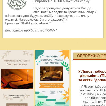
Збиратися о 16.00 в захристії храму
Радо запрошуємо долучитися Вас до
спільноти молодих та креативних людей,
які кожного дня будують майбутнє храму, зростаючи у
молитві. На вас чекає багато цікавого)))
Братство "ХРАМ у Facebook "
Докладніше про братство "ХРАМ"
ОБЕРЕЖНО СЕК
У Львові забор
діяльність УП
та секти "догна
У Львові забор
діяльність УПЦ 
активної у мин
релігійної сек
«догналітів». Т
рішення прийн