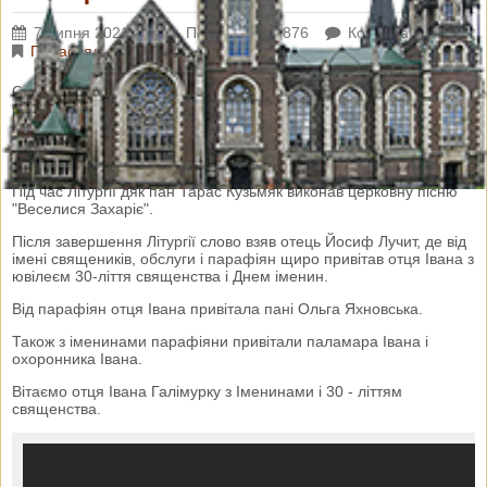
7 липня 2021 р.
Переглядів: 2876
Коментарі: 0
Парафіяльні новини
Сьогодні,7 липня, наша парафія святкувала іменини і 30
річницю священства отця Івана Галімурки.
Ранішню Святу Літургію відслужив ювіляр у співслужінні з
отцями Йосифом Лучитом і Володимиром Сайчуком.
Під час Літургії дяк пан Тарас Кузьмяк виконав церковну пісню
"Веселися Захаріє".
Після завершення Літургії слово взяв отець Йосиф Лучит, де від
імені священиків, обслуги і парафіян щиро привітав отця Івана з
ювілеєм 30-ліття священства і Днем іменин.
Від парафіян отця Івана привітала пані Ольга Яхновська.
Також з іменинами парафіяни привітали паламара Івана і
охоронника Івана.
Вітаємо отця Івана Галімурку з Іменинами і 30 - літтям
священства.