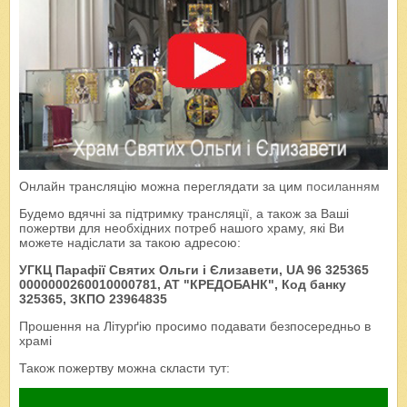
Онлайн трансляцію можна переглядати за цим
посиланням
Будемо вдячні за підтримку трансляції, а також за Ваші
пожертви для необхідних потреб нашого храму, які Ви
можете надіслати за такою адресою:
УГКЦ Парафії Святих Ольги і Єлизавети, UA 96 325365
0000000260010000781, AT "КРЕДОБАНК", Код банку
325365, ЗКПО 23964835
Прошення на Літурґію просимо подавати безпосередньо в
храмі
Також пожертву можна скласти тут: