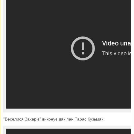
"Веселися Захаріє" виконує дяк пан Тарас Кузьмяк