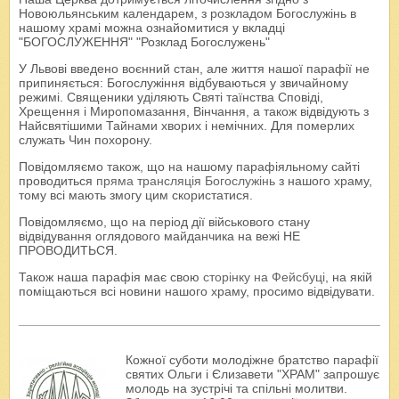
Новоюльянським календарем, з розкладом Богослужінь в
нашому храмі можна ознайомитися у вкладці
"БОГОСЛУЖЕННЯ" "Розклад Богослужень"
У Львові введено воєнний стан, але життя нашої парафії не
припиняється: Богослужіння відбуваються у звичайному
режимі. Священики уділяють Святі таїнства Сповіді,
Хрещення і Миропомазання, Вінчання, а також відвідують з
Найсвятішими Тайнами хворих і немічних. Для померлих
служать Чин похорону.
Повідомляємо також, що на нашому парафіяльному сайті
проводиться
пряма трансляція Богослужінь
з нашого храму,
тому всі мають змогу цим скористатися.
Повідомляємо, що на період дії військового стану
відвідування оглядового майданчика на вежі НЕ
ПРОВОДИТЬСЯ.
Також наша парафія має свою
сторінку на Фейсбуці
, на якій
поміщаються всі новини нашого храму, просимо відвідувати.
Кожної суботи молодіжне братство парафії
святих Ольги і Єлизавети "ХРАМ" запрошує
молодь на зустрічі та спільні молитви.