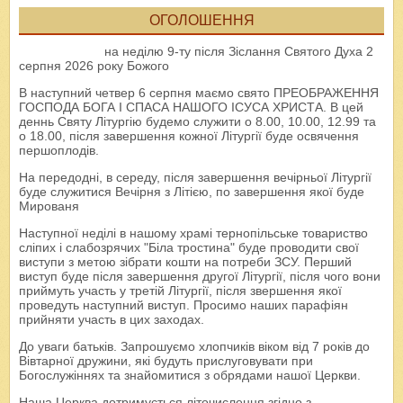
ОГОЛОШЕННЯ
на неділю 9-ту після Зіслання Святого Духа 2
серпня 2026 року Божого
В наступний четвер 6 серпня маємо свято ПРЕОБРАЖЕННЯ
ГОСПОДА БОГА І СПАСА НАШОГО ІСУСА ХРИСТА. В цей
деннь Святу Літургію будемо служити о 8.00, 10.00, 12.99 та
о 18.00, після завершення кожної Літургії буде освячення
першоплодів.
На передодні, в середу, після завершення вечірньої Літургії
буде служитися Вечірня з Літією, по завершення якої буде
Мированя
Наступної неділі в нашому храмі тернопільське товариство
сліпих і слабозрячих "Біла тростина" буде проводити свої
виступи з метою зібрати кошти на потреби ЗСУ. Перший
виступ буде після завершення другої Літургії, після чого вони
приймуть участь у третій Літургії, після звершення якої
проведуть наступний виступ. Просимо наших парафіян
прийняти участь в цих заходах.
До уваги батьків. Запрошуємо хлопчиків віком від 7 років до
Вівтарної дружини, які будуть прислуговувати при
Богослужіннях та знайомитися з обрядами нашої Церкви.
Наша Церква дотримується літочислення згідно з