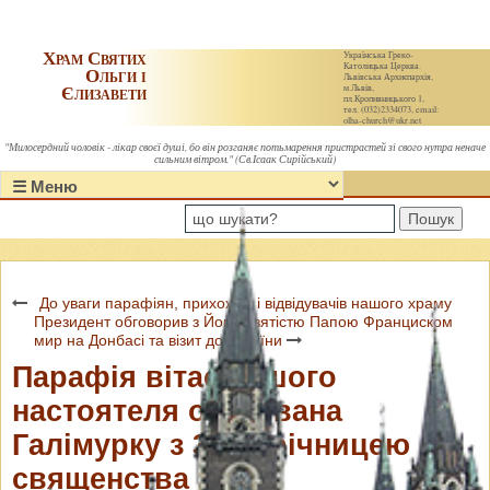
Храм Святих
Українська Греко-
Католицька Церква.
Ольги і
Львівська Архиєпархія,
Єлизавети
м.Львів,
пл.Кропивницького 1,
тел. (032)2334073, email:
olha-church@ukr.net
"Милосердний чоловік - лікар своєї душі, бо він розганяє потьмарення пристрастей зі свого нутра неначе
сильним вітром." (Св.Ісаак Сирійський)
Пошук
До уваги парафіян, прихожан і відвідувачів нашого храму
Президент обговорив з Його Святістю Папою Франциском
мир на Донбасі та візит до України
Парафія вітає нашого
настоятеля отця Івана
Галімурку з 30-ю річницею
священства