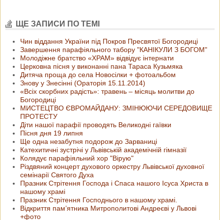
ЩЕ ЗАПИСИ ПО ТЕМІ
Чин віддання України під Покров Пресвятої Богородиці
Завершення парафіяльного табору "КАНІКУЛИ З БОГОМ"
Молодіжне братство «ХРАМ» відвідує інтернати
Церковна пісня у виконанні пана Тараса Кузьмяка
Дитяча проща до села Новосілки + фотоальбом
Знову у Знесінні (Ораторія 15.11.2014)
«Всіх скорбних радість»: травень – місяць молитви до
Богородиці
МИСТЕЦТВО ЄВРОМАЙДАНУ: ЗМІНЮЮЧИ СЕРЕДОВИЩЕ
ПРОТЕСТУ
Діти нашої парафії проводять Великодні гаївки
Пісня дня 19 липня
Ще одна незабутня подорож до Зарваниці
Катехитичні зустрічі у Львівській академічній гімназії
Колядує парафіяльний хор "Вірую"
Різдвяний концерт духового оркестру Львівської духовної
семінарії Святого Духа
Празник Стрітення Господа і Спаса нашого Ісуса Христа в
нашому храмі
Празник Стрітення Господнього в нашому храмі.
Відкриття пам’ятника Митрополитові Андреєві у Львові
+фото