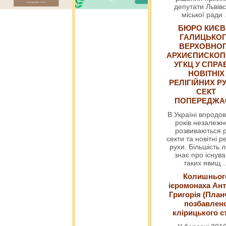
депутати Львівс
міської ради
БЮРО КИЄВ
ГАЛИЦЬКО
ВЕРХОВНО
АРХИЄПИСКОП
УГКЦ У СПРА
НОВІТНІХ
РЕЛІГІЙНИХ РУ
СЕКТ
ПОПЕРЕДЖ
В Україні впродов
років незалежн
розвиваються р
секти та новітні ре
рухи. Більшість 
знає про існув
таких явищ
.
Колишньог
ієромонаха Ант
Григорія (План
позбавлен
клірицького с