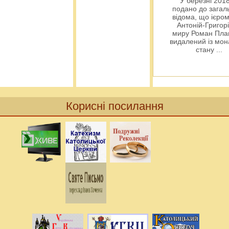
У березні 2018
подано до загал
відома, що ієро
Антоній-Григорі
миру Роман Пла
видалений із мо
стану
...
Корисні посилання