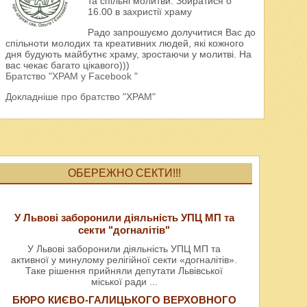
та спільні молитви. Збиратися о
16.00 в захристії храму
Радо запрошуємо долучитися Вас до
спільноти молодих та креативних людей, які кожного
дня будують майбутнє храму, зростаючи у молитві. На
вас чекає багато цікавого)))
Братство "ХРАМ у Facebook "
Докладніше про братство "ХРАМ"
ОБЕРЕЖНО СЕКТИ!!!
У Львові заборонили діяльність УПЦ МП та
секти "догналітів"
У Львові заборонили діяльність УПЦ МП та
активної у минулому релігійної секти «догналітів».
Таке рішення прийняли депутати Львівської
міської ради
...
БЮРО КИЄВО-ГАЛИЦЬКОГО ВЕРХОВНОГО