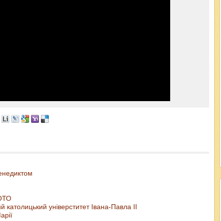
Венедиктом
ФОТО
й католицький універститет Івана-Павла ІІ
арії