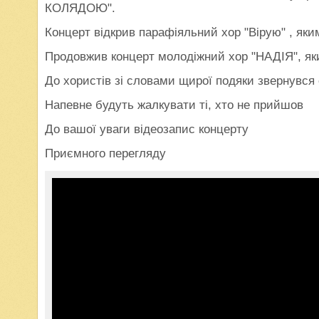
КОЛЯДОЮ".
Концерт відкрив парафіяльний хор "Вірую" , як
Продовжив концерт молодіжний хор "НАДІЯ", яки
До хористів зі словами щирої подяки звернувся 
Напевне будуть жалкувати ті, хто не прийшов
До вашої уваги відеозапис концерту
Приємного перегляду