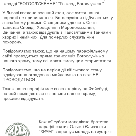
вкладці "БОГОСЛУЖЕННЯ" "Розклад Богослужень"
У Львові введено воєнний стан, але життя нашої
парафії не припиняється: Богослужіння відбуваються у
звичайному режимі. Священики уділяють Святі
таїнства Сповіді, Хрещення і Миропомазання,
Вінчання, а також відвідують з Найсвятішими Тайнами
хворих і немічних. Для померлих служать Чин
похорону.
Повідомляємо також, що на нашому парафіяльному
сайті проводиться
пряма трансляція Богослужінь
з
нашого храму, тому всі мають змогу цим скористатися.
Повідомляємо, що на період дії військового стану
відвідування оглядового майданчика на вежі НЕ
ПРОВОДИТЬСЯ.
Також наша парафія має свою
сторінку на Фейсбуці
,
на якій поміщаються всі новини нашого храму,
просимо відвідувати.
Кожної суботи молодіжне братство
парафії святих Ольги і Єлизавети
"ХРАМ" запрошує молодь на зустрічі