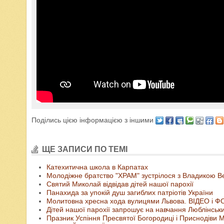
Поділись цією інформацією з іншими
ЩЕ ЗАПИСИ ПО ТЕМІ
Катехитична школа в Карпатах
Молодіжне братство "ХРАМ" зустрілося з Владикою 
Святий Миколай відвідав дітей нашої парохії
Панахида за упокій душ загиблих патріотів України
Молитовна хресна хода вулицями Львова. ВІДЕО і 
Дітей нашої парохії запрошує на навчання Люблінськи
Празник Успіння Пресвятої Богородиці і Приснодіви М