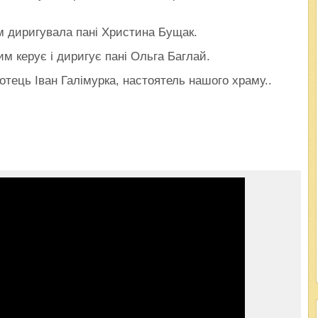
им диригувала пані Христина Бущак.
м керує і диригує пані Ольга Баглай.
отець Іван Галімурка, настоятель нашого храму..