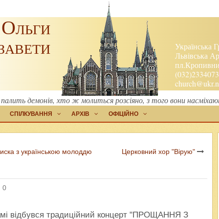
 Ольги
завети
Українська Г
Львівська Ар
пл.Кропивниц
(032)2334073
church@ukr.n
палить демонів, хто ж молиться розсіяно, з того вони насміхаю
СПІЛКУВАННЯ
АРХІВ
ОФІЦІЙНО
циска з українською молоддю
Церковний хор "Вірую"
 0
рамі відбувся традиційний концерт "ПРОЩАННЯ З