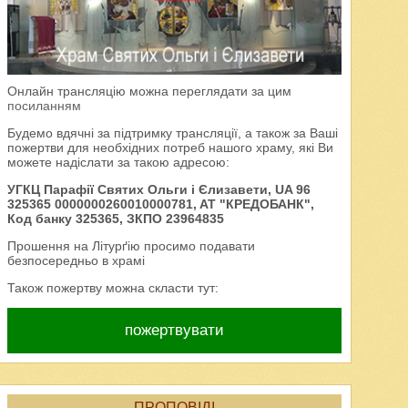
Онлайн трансляцію можна переглядати за цим
посиланням
Будемо вдячні за підтримку трансляції, а також за Ваші
пожертви для необхідних потреб нашого храму, які Ви
можете надіслати за такою адресою:
УГКЦ Парафії Святих Ольги і Єлизавети, UA 96
325365 0000000260010000781, AT "КРЕДОБАНК",
Код банку 325365, ЗКПО 23964835
Прошення на Літурґію просимо подавати
безпосередньо в храмі
Також пожертву можна скласти тут:
пожертвувати
ПРОПОВІДІ