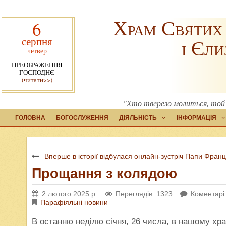
Храм Святих
6
серпня
і Єли
четвер
ПРЕОБРАЖЕННЯ
ГОСПОДНЄ
(читати>>)
"Хто тверезо молиться, той 
ГОЛОВНА
БОГОСЛУЖЕННЯ
ДІЯЛЬНІСТЬ
ІНФОРМАЦІЯ
Вперше в історії відбулася онлайн-зустріч Папи Фран
Прощання з колядою
2 лютого 2025 р.
Переглядів: 1323
Коментарі:
Парафіяльні новини
В останню неділю січня, 26 числа, в нашому х