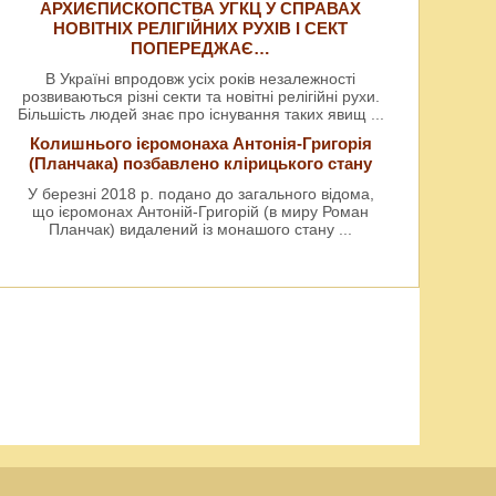
АРХИЄПИСКОПСТВА УГКЦ У СПРАВАХ
НОВІТНІХ РЕЛІГІЙНИХ РУХІВ І СЕКТ
ПОПЕРЕДЖАЄ…
В Україні впродовж усіх років незалежності
розвиваються різні секти та новітні релігійні рухи.
Більшість людей знає про існування таких явищ
...
Колишнього ієромонаха Антонія-Григорія
(Планчака) позбавлено клірицького стану
У березні 2018 р. подано до загального відома,
що ієромонах Антоній-Григорій (в миру Роман
Планчак) видалений із монашого стану
...