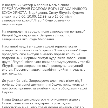
В наступний четвер 6 серпня маємо свято
ПРЕОБРАЖЕННЯ ГОСПОДА БОГА І СПАСА НАШОГО
ІСУСА ХРИСТА. В цей деннь Святу Літургію будемо
служити о 8.00, 10.00, 12.99 та о 18.00, після
завершення кожної Літургії буде освячення
першоплодів.
На передодні, в середу, після завершення вечірньої
Літургії буде служитися Вечірня з Літією, по
завершення якої буде Мированя
Наступної неділі в нашому храмі тернопільське
товариство сліпих і слабозрячих "Біла тростина" буде
проводити свої виступи з метою зібрати кошти на
потреби ЗСУ. Перший виступ буде після завершення
другої Літургії, після чого вони приймуть участь у третій
Літургії, після звершення якої проведуть наступний
виступ. Просимо наших парафіян прийняти участь в
цих заходах.
До уваги батьків. Запрошуємо хлопчиків віком від 7
років до Вівтарної дружини, які будуть прислуговувати
при Богослужіннях та знайомитися з обрядами нашої
Церкви.
Наша Церква дотримується літочислення згідно з
Новоюльянським календарем, з розкладом
Богослужінь в нашому храмі можна ознайомитися у