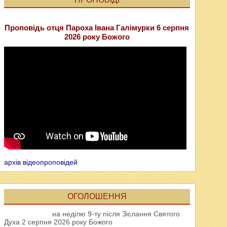
Проповідь отця Пароха Івана Галімурки 6 серпня
2026 року Божого
архів відеопроповідей
ОГОЛОШЕННЯ
на неділю 9-ту після Зіслання Святого
Духа 2 серпня 2026 року Божого