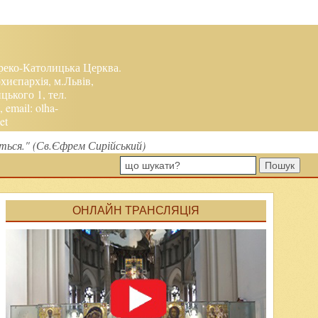
реко-Католицька Церква.
хиєпархія, м.Львів,
ького 1, тел.
, email:
olha-
et
ться." (Св.Єфрем Сирійський)
Пошук
ОНЛАЙН ТРАНСЛЯЦІЯ