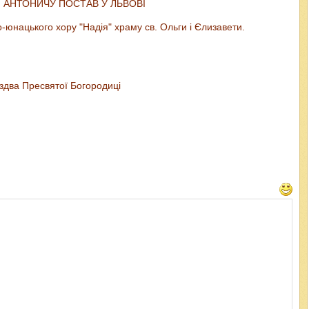
І АНТОНИЧУ ПОСТАВ У ЛЬВОВІ
юнацького хору "Надія" храму св. Ольги і Єлизавети.
іздва Пресвятої Богородиці