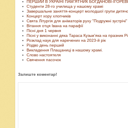
ПЕРШИЙ В УКРАЇНІ ПАМ’ЯТНИК БОГДАНОВІ-ІГОРЕВ
Студенти 28-го училища у нашому храмі
Завершальне заняття-концерт молодшої групи дитячо-
Концерт хору хлопчиків
Свята Літургія для аніматорів руху "Подружні зустрічі"
Вітання отця Івана на парафії
Пісні дня 1 червня
Пісні у виконанні дяка Тараса Кузьм'яка на празник Р
Розклад наук для наречених на 2023-й рік
Різдво день перший
Викладення Плащаниці в нашому храмі.
Слово настоятеля
Свячення пасочок
Залиште коментар!