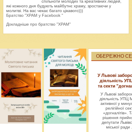
спільноти молодих та креативних людей,
які кожного дня будують майбутнє храму, зростаючи у
молитві. На вас чекає багато цікавого)))
Братство "ХРАМ у Facebook "
Докладніше про братство "ХРАМ"
ОБЕРЕЖНО СЕК
У Львові забор
діяльність УП
та секти "догна
У Львові забор
діяльність УПЦ 
активної у мин
релігійної сек
«догналітів». Т
рішення прийн
депутати Львівс
міської ради