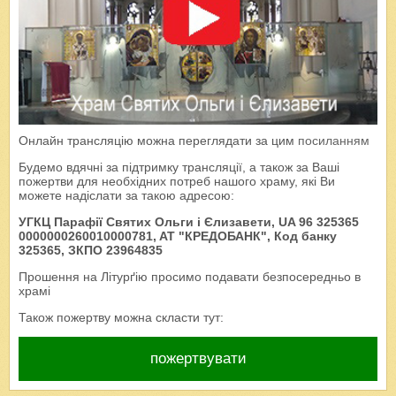
Онлайн трансляцію можна переглядати за цим
посиланням
Будемо вдячні за підтримку трансляції, а також за Ваші
пожертви для необхідних потреб нашого храму, які Ви
можете надіслати за такою адресою:
УГКЦ Парафії Святих Ольги і Єлизавети, UA 96 325365
0000000260010000781, AT "КРЕДОБАНК", Код банку
325365, ЗКПО 23964835
Прошення на Літурґію просимо подавати безпосередньо в
храмі
Також пожертву можна скласти тут:
пожертвувати