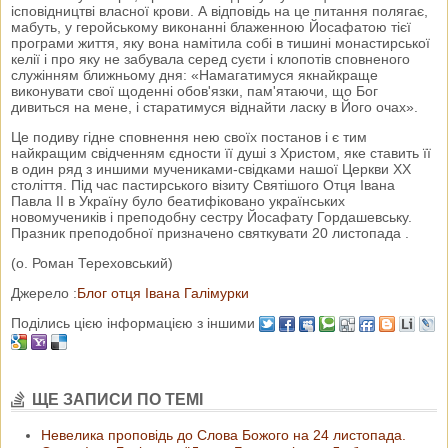
ісповідництві власної крови. А відповідь на це питання полягає,
мабуть, у геройському виконанні блаженною Йосафатою тієї
програми життя, яку вона намітила собі в тишині монастирської
келії і про яку не забувала серед суєти і клопотів сповненого
служінням ближньому дня: «Намагатимуся якнайкраще
виконувати свої щоденні обов'язки, пам'ятаючи, що Бог
дивиться на мене, і старатимуся віднайти ласку в Його очах».
Це подиву гідне сповнення нею своїх постанов і є тим
найкращим свідченням єдности її душі з Христом, яке ставить її
в один ряд з иншими мучениками-свідками нашої Церкви XX
століття. Під час пастирського візиту Святішого Отця Івана
Павла II в Україну було беатифіковано українських
новомучеників і преподобну сестру Йосафату Гордашевську.
Празник преподобної призначено святкувати 20 листопада .
(о. Роман Тереховський)
Джерело :
Блог отця Івана Галімурки
Поділись цією інформацією з іншими
ЩЕ ЗАПИСИ ПО ТЕМІ
Невелика проповідь до Слова Божого на 24 листопада.