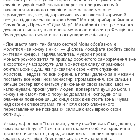
служіння українській спільноті через католицьку освіту й
виховання молодого покоління постає нове монаше
згромадження, яке, підкорюючись духові власної харизми й
всеціло віддаючись під покров Божої Матері, прибирає ймення
Служебниць Пречистої Діви Марії. Михайлині після ретельного
духовного вишколу в латинському монастирі сестер Феліціянок
було доручено очолити цю новоутворену спільноту.
«Яке щастя мати так багато сестер! Моїм обов'язком є
молитися «за кожну з них», — ці слова Йосафата зробить своїм
життєвим кредо. Її гаряча молитва, мудрий провід
монастирського життя та приклад особистого самозречення вже
в короткому часі здобули для монастиря славу справжньої
обителі Божих душ, які присвятили своє життя служінню
Христові. Невдовзі по всій Україні, а потім і далеко за її межами
постають все нові і нові монастирі згромадження, все більше і
більше сестер включається у виконання своєї великої місії —
катехизувати, просвічувати людей, привертати душі до Бога. І
кожну з них молитовно поручає дбайливій Господній опіці
блаженна подвижниця. До кінця своїх днів стоїть вона і чуває
над своїми співсестрами, та й після свого блаженного
переставлення не покидає їх, залишаючись вірною своїй
обітниці…
У чому ж феномен її святости, у чому особливість її свідчення, у
чому велич її душі? Таке питання ставимо собі ми, християни
третього тисячоліття, перед очами яких — великі подвиги
славних мужів віри, Христових свідків у мучеництві та