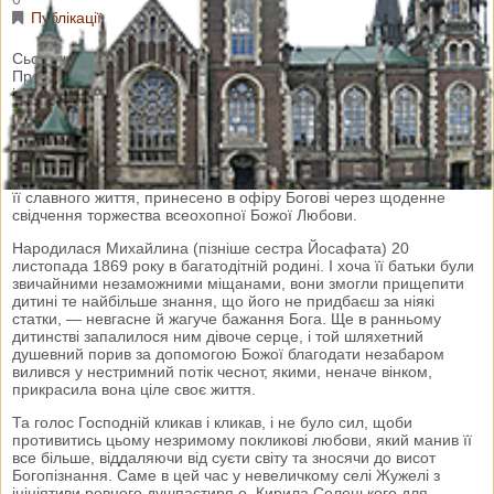
Публікації
Сьогодні Українська Греко-Католицька Церква вшановує
Преподобну Йосафату (Гордашевську). З цієї нагоди вітаю усіх
іменинниць, котрі носять це ім’я. Нехай Божий голос завжди
знаходить добру ріллю їхніх душ. Міцного здоров’я!
Цій смиренній монахині з Божого Провидіння судилося стати
справжнім первістком зрощеного на наших рідних землях зерна
Христової науки, плід якого, виплеканий впродовж довгих років
її славного життя, принесено в офіру Богові через щоденне
свідчення торжества всеохопної Божої Любови.
Народилася Михайлина (пізніше сестра Йосафата) 20
листопада 1869 року в багатодітній родині. І хоча її батьки були
звичайними незаможними міщанами, вони змогли прищепити
дитині те найбільше знання, що його не придбаєш за ніякі
статки, — невгасне й жагуче бажання Бога. Ще в ранньому
дитинстві запалилося ним дівоче серце, і той шляхетний
душевний порив за допомогою Божої благодати незабаром
вилився у нестримний потік чеснот, якими, неначе вінком,
прикрасила вона ціле своє життя.
Та голос Господній кликав і кликав, і не було сил, щоби
противитись цьому незримому покликові любови, який манив її
все більше, віддаляючи від суєти світу та зносячи до висот
Богопізнання. Саме в цей час у невеличкому селі Жужелі з
ініціятиви ревного душпастиря о. Кирила Селецького для