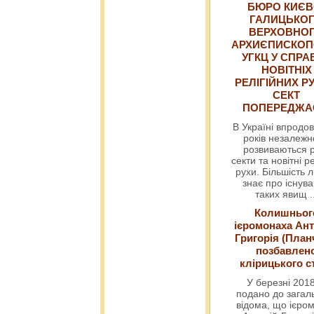
БЮРО КИЄВ
ГАЛИЦЬКО
ВЕРХОВНО
АРХИЄПИСКОП
УГКЦ У СПРА
НОВІТНІХ
РЕЛІГІЙНИХ РУ
СЕКТ
ПОПЕРЕДЖ
В Україні впродов
років незалежн
розвиваються р
секти та новітні ре
рухи. Більшість 
знає про існув
таких явищ
.
Колишньог
ієромонаха Ант
Григорія (План
позбавлен
клірицького с
У березні 2018
подано до загал
відома, що ієро