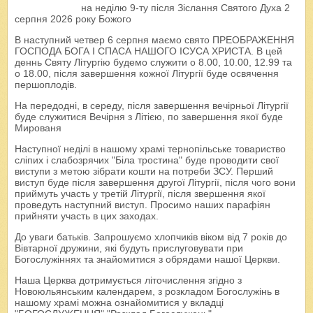
на неділю 9-ту після Зіслання Святого Духа 2
серпня 2026 року Божого
В наступний четвер 6 серпня маємо свято ПРЕОБРАЖЕННЯ
ГОСПОДА БОГА І СПАСА НАШОГО ІСУСА ХРИСТА. В цей
деннь Святу Літургію будемо служити о 8.00, 10.00, 12.99 та
о 18.00, після завершення кожної Літургії буде освячення
першоплодів.
На передодні, в середу, після завершення вечірньої Літургії
буде служитися Вечірня з Літією, по завершення якої буде
Мированя
Наступної неділі в нашому храмі тернопільське товариство
сліпих і слабозрячих "Біла тростина" буде проводити свої
виступи з метою зібрати кошти на потреби ЗСУ. Перший
виступ буде після завершення другої Літургії, після чого вони
приймуть участь у третій Літургії, після звершення якої
проведуть наступний виступ. Просимо наших парафіян
прийняти участь в цих заходах.
До уваги батьків. Запрошуємо хлопчиків віком від 7 років до
Вівтарної дружини, які будуть прислуговувати при
Богослужіннях та знайомитися з обрядами нашої Церкви.
Наша Церква дотримується літочислення згідно з
Новоюльянським календарем, з розкладом Богослужінь в
нашому храмі можна ознайомитися у вкладці