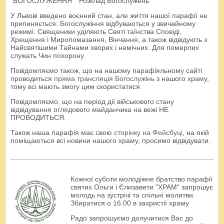
"БОГОСЛУЖЕННЯ" "Розклад Богослужень"
У Львові введено воєнний стан, але життя нашої парафії не
припиняється: Богослужіння відбуваються у звичайному
режимі. Священики уділяють Святі таїнства Сповіді,
Хрещення і Миропомазання, Вінчання, а також відвідують з
Найсвятішими Тайнами хворих і немічних. Для померлих
служать Чин похорону.
Повідомляємо також, що на нашому парафіяльному сайті
проводиться
пряма трансляція Богослужінь
з нашого храму,
тому всі мають змогу цим скористатися.
Повідомляємо, що на період дії військового стану
відвідування оглядового майданчика на вежі НЕ
ПРОВОДИТЬСЯ.
Також наша парафія має свою
сторінку на Фейсбуці
, на якій
поміщаються всі новини нашого храму, просимо відвідувати.
Кожної суботи молодіжне братство парафії
святих Ольги і Єлизавети "ХРАМ" запрошує
молодь на зустрічі та спільні молитви.
Збиратися о 16.00 в захристії храму
Радо запрошуємо долучитися Вас до