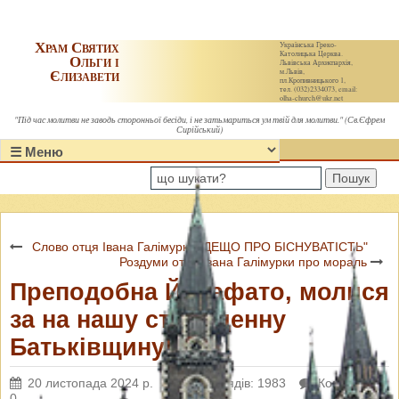
Храм Святих
Українська Греко-
Католицька Церква.
Ольги і
Львівська Архиєпархія,
Єлизавети
м.Львів,
пл.Кропивницького 1,
тел. (032)2334073, email:
olha-church@ukr.net
"Під час молитви не заводь сторонньої бесіди, і не затьмариться ум твій для молитви." (Св.Єфрем
Сирійський)
Пошук
Слово отця Івана Галімурки" ДЕЩО ПРО БІСНУВАТІСТЬ"
Роздуми отця Івана Галімурки про мораль
Преподобна Йосафато, молися
за на нашу стражденну
Батьківщину!
20 листопада 2024 р.
Переглядів: 1983
Коментарі:
0