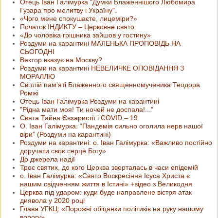
Отець Іван Галімурка "Думки Блаженнішого Любомира
Гузара про молитву і Україну".
«Чого мене спокушаєте, лицеміри?»
Початок ІНДИКТУ – Церковне свято
«До чоловіка грішника зайшов у гостину»
Роздуми на карантині МАЛЕНЬКА ПРОПОВІДЬ НА
СЬОГОДНІ
Вектор вказує на Москву?
Роздуми на карантині НЕВЕЛИЧКЕ ОПОВІДАННЯ З
МОРАЛЛЮ
Світлій пам'яті Блаженного священномученика Теодора
Ромжі
Отець Іван Галімурка Роздуми на карантині
"Рідна мати моя! Ти ночей не доспала!..."
Свята Тайна Євхаристії і COVID – 19
О. Іван Галімурка: “Пандемія сильно оголила нерв нашої
віри” (Роздуми на карантині)
Роздуми на карантині: о. Іван Галімурка: «Важливо постійно
доручати своє серце Богу»
До джерела надії
Троє святих, до кого Церква зверталась в часи епідемій
о. Іван Галімурка: «Свято Воскресіння Ісуса Христа є
нашим свідченням життя в Істині» +відео з Великодня
Церква під ударом: куди буде направлене вістря атак
диявола у 2020 році
Глава УГКЦ: «Порожні обіцянки політиків на руку нашому
ворогу»