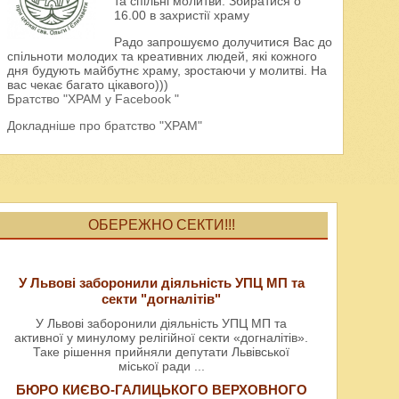
та спільні молитви. Збиратися о
16.00 в захристії храму
Радо запрошуємо долучитися Вас до
спільноти молодих та креативних людей, які кожного
дня будують майбутнє храму, зростаючи у молитві. На
вас чекає багато цікавого)))
Братство "ХРАМ у Facebook "
Докладніше про братство "ХРАМ"
ОБЕРЕЖНО СЕКТИ!!!
У Львові заборонили діяльність УПЦ МП та
секти "догналітів"
У Львові заборонили діяльність УПЦ МП та
активної у минулому релігійної секти «догналітів».
Таке рішення прийняли депутати Львівської
міської ради
...
БЮРО КИЄВО-ГАЛИЦЬКОГО ВЕРХОВНОГО