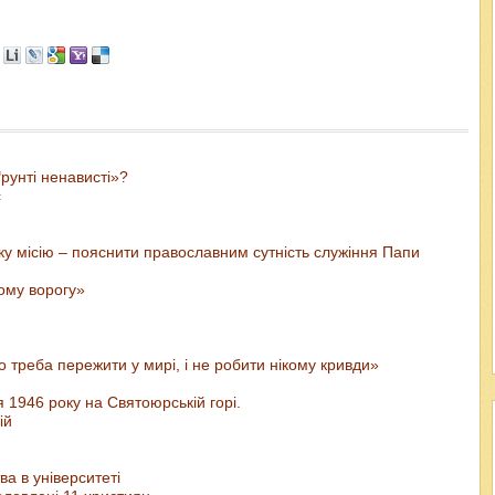
рунті ненависті»?
с
у місію – пояснити православним сутність служіння Папи
шому ворогу»
 треба пережити у мирі, і не робити нікому кривди»
 1946 року на Святоюрській горі.
ій
а в університеті