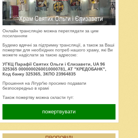
Онлайн трансляцію можна переглядати за цим
посиланням
Будемо вдячні за підтримку трансляції, а також за Ваші
пожертви для необхідних потреб нашого храму, які Ви
можете надіслати за такою адресою:
УГКЦ Парафії Святих Ольги і Єлизавети, UA 96
325365 0000000260010000781, AT "КРЕДОБАНК",
Код банку 325365, ЗКПО 23964835
Прошення на Літурґію просимо подавати
безпосередньо в храмі
Також пожертву можна скласти тут:
пожертвувати
ПРОПОВІДІ