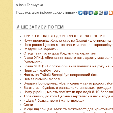
о.Іван Галімурка
Поділись цією інформацією з іншими
ЩЕ ЗАПИСИ ПО ТЕМІ
ХРИСТОС ПІДТВЕРДЖУЄ СВОЄ ВОСКРЕСІННЯ!
Чому проповідь Христа стає на Заході «злочином на ґ
Чого рання Церква може навчити нас про коронавіру
Роздуми на карантині
Отець Іван Галімурка Роздуми на карантині
Глава УГКЦ: «Визнання нашого патріархату має велик
Римського»
Глава УГКЦ: «Порожні обіцянки політиків на руку на
Примари майбутнього
Навіть на Тайній Вечері був непроханий гість.
Немає більшої любові…
Владика Володимир: «Великдень – свято радості: його
Багатство і бідність в ранньохристиянських громадах
Чому українці мають памʼятати про події 8-10 березня
Троє святих, до кого Церква зверталась в часи епідем
«Шануй батька твого і матір твою…»
Cекти
Місце під сонцем. Межі та можливості для християнств