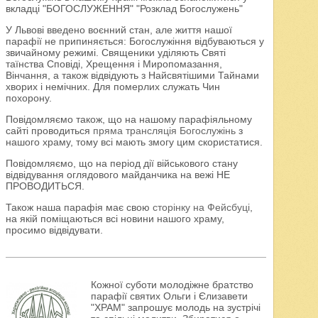
вкладці "БОГОСЛУЖЕННЯ" "Розклад Богослужень"
У Львові введено воєнний стан, але життя нашої
парафії не припиняється: Богослужіння відбуваються у
звичайному режимі. Священики уділяють Святі
таїнства Сповіді, Хрещення і Миропомазання,
Вінчання, а також відвідують з Найсвятішими Тайнами
хворих і немічних. Для померлих служать Чин
похорону.
Повідомляємо також, що на нашому парафіяльному
сайті проводиться
пряма трансляція Богослужінь
з
нашого храму, тому всі мають змогу цим скористатися.
Повідомляємо, що на період дії військового стану
відвідування оглядового майданчика на вежі НЕ
ПРОВОДИТЬСЯ.
Також наша парафія має свою
сторінку на Фейсбуці
,
на якій поміщаються всі новини нашого храму,
просимо відвідувати.
Кожної суботи молодіжне братство
парафії святих Ольги і Єлизавети
"ХРАМ" запрошує молодь на зустрічі