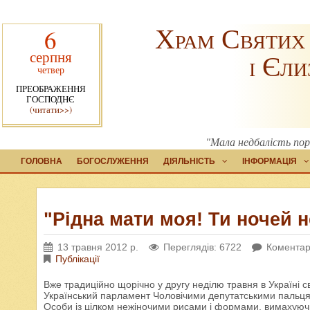
Храм Святих
6
серпня
і Єли
четвер
ПРЕОБРАЖЕННЯ
ГОСПОДНЄ
(читати>>)
"Мала недбалість пор
ГОЛОВНА
БОГОСЛУЖЕННЯ
ДІЯЛЬНІСТЬ
ІНФОРМАЦІЯ
"Рідна мати моя! Ти ночей н
13 травня 2012 р.
Переглядів: 6722
Коментарі
Публікації
Вже традиційно щорічно у другу неділю травня в Україні с
Український парламент Чоловічими депутатськими пальцям
Особи із цілком нежіночими рисами і формами, вимахуюч