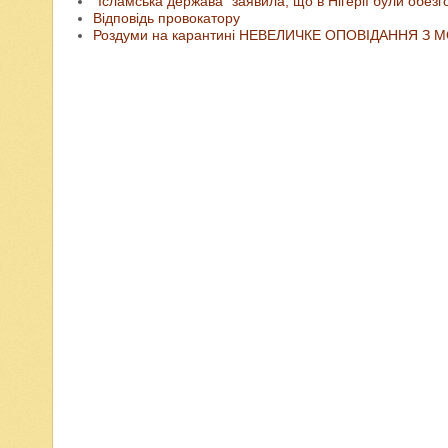
"Ісламська держава" заявила, що в Нігерії були обезг
Відповідь провокатору
Роздуми на карантині НЕВЕЛИЧКЕ ОПОВІДАННЯ З