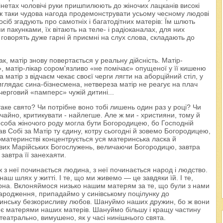
нетах чоловічі руки пришпилюють до жіночих лацканів високі
 ж таки чудова нагода продемонструвати усьому чесному людові
сіб згадують про самотніх і багатодітних матерів: Їм шлють
 пакунками, їх вітають на теле- і радіоканалах, для них
 говорять дуже гарні й приємні на слух слова, складають до
пак, матір знову повертається у реальну дійсність. Матір-
», матір-лікар сором'язливо «не помічає» опущеної у її кишеню
матір з відчаєм чекає своєї черги лягти на аборційний стіл, у
глядає сина-бізнесмена, нетвереза матір не реагує на плач
 черговий «памперс» чужій дитині...
таке свято? Чи потрібне воно тобі лишень один раз у році? Чи
ичайно, критикувати - найлегше. Але ж ми - християни, тому й
особа жіночого роду могла бути Богородицею, бо Господній
рав Собі за Матір ту єдину, котру сьогодні й зовемо Богородицею,
гоматеринстві концентрується уся материнська ласка й
евих Марійських Богослужень, величаючи Богородицю, завтра
завтра її занехаяти.
 з неї починається людина, з неї починається народ і людство.
аш шлях у житті. І те, що ми живемо — це завдяки їй. І те,
торна. Вклоняймося низько нашим матерям за те, що були з нами
ародження, припадаймо у синівському поцілунку до
еринську безкорисливу любов. Шануймо наших дружин, бо ж вони
 є матерями наших матерів. Шануймо більшу і кращу частину
театрально, вимушено, як у часі нинішнього свята.