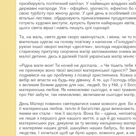
призбирують політичний капітал.
У найвищих владних кабі
державні нагороди. Усе - офіційно, урочисто, ефектно бо
свою турботу про жіночу долю. У цей день в особливий спо
вітальні листівки, обдаровують принизливими продуктовими
готують художні виступи, купують букети найкращих квітів,
цього свята вірші і навіть пишуть цілі сценарії.
Та, на жаль, свято дуже скоро закінчується, і жінка, чи то 
вчителька одягає на голову пов'язку з написом «Голодую!
рукою іншої хворої матері «десятки», молода недосвідчена 
старечому притулку скорчена матір заплаканими очима ви
малої дитини, десь в далекій Італії українська матір міняє
«Рідна мати моя! Ти ночей не доспала...» Чи тішить тебе 
не принижує воно твоєї високої материнської гідності? Зв
подивімся на цю проблему з позиції християнина. Кожна 
вибір міг впасти на будь-яку дівчину. А те, що Господь об
є великим Божим даром для нас, людей, бо у Ній, у її Бо
материнська любов. Як неможливо сьогодні, в часі травн
про Неї забути, так неможливо, величаючи сьогодні матір, 
День Матері повинен святкуватися нами кожного дня. Бо ж
її материнська любов, тепло й багатство душі визначають н
якими ми стали - теж її заслуга. Вона бо – єдина, непов
не лише з першого дня нашого життя, а ще й до нашого н
материнських рук, дякуючи за ту велику неоціненну мат
є матерями наших дітей, шануймо наших бабусь, бо вони
людства. І хочеться щоб це було щиро, кожного дня, а не 