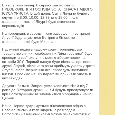
В наступний четвер 6 серпня маємо свято
ПРЕОБРАЖЕННЯ ГОСПОДА БОГА І СПАСА НАШОГО
ІСУСА ХРИСТА. В цей деннь Святу Літургію будемо
служити о 8.00, 10.00, 12.99 та о 18.00, після
завершення кожної Літургії буде освячення
першоплодів.
На передодні, в середу, після завершення вечірньої
Літургії буде служитися Вечірня з Літією, по
завершення якої буде Мированя
Наступної неділі в нашому храмі тернопільське
товариство сліпих і слабозрячих "Біла тростина" буде
проводити свої виступи з метою зібрати кошти на
потреби ЗСУ. Перший виступ буде після завершення
другої Літургії, після чого вони приймуть участь у третій
Літургії, після звершення якої проведуть наступний
виступ. Просимо наших парафіян прийняти участь в
цих заходах.
До уваги батьків. Запрошуємо хлопчиків віком від 7
років до Вівтарної дружини, які будуть прислуговувати
при Богослужіннях та знайомитися з обрядами нашої
Церкви.
Наша Церква дотримується літочислення згідно з
Новоюльянським календарем, з розкладом
Богослужінь в нашому храмі можна ознайомитися у