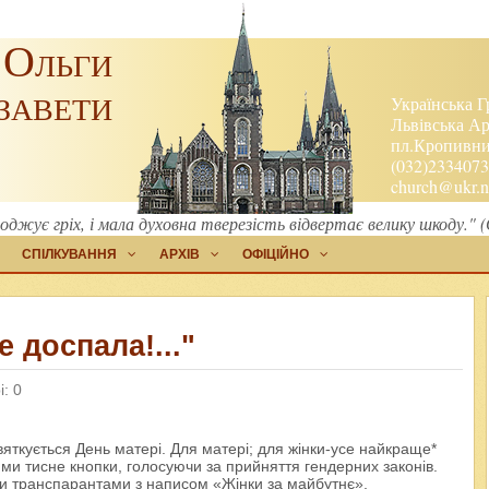
 Ольги
завети
Українська Г
Львівська Ар
пл.Кропивниц
(032)2334073
church@ukr.n
оджує гріх, і мала духовна тверезість відвертає велику шкоду." 
СПІЛКУВАННЯ
АРХІВ
ОФІЦІЙНО
е доспала!..."
: 0
вяткується День матері. Для матері; для жінки-усе найкраще*
и тисне кнопки, голосуючи за прийняття гендерних законів.
и транспарантами з написом «Жінки за майбутнє»,