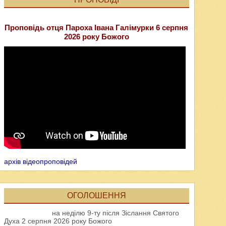
Проповідь отця Пароха Івана Галімурки 6 серпня
2026 року Божого
архів відеопроповідей
ОГОЛОШЕННЯ
на неділю 9-ту після Зіслання Святого
Духа 2 серпня 2026 року Божого