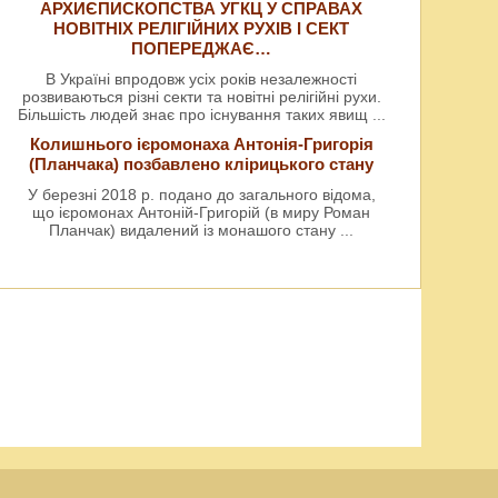
АРХИЄПИСКОПСТВА УГКЦ У СПРАВАХ
НОВІТНІХ РЕЛІГІЙНИХ РУХІВ І СЕКТ
ПОПЕРЕДЖАЄ…
В Україні впродовж усіх років незалежності
розвиваються різні секти та новітні релігійні рухи.
Більшість людей знає про існування таких явищ
...
Колишнього ієромонаха Антонія-Григорія
(Планчака) позбавлено клірицького стану
У березні 2018 р. подано до загального відома,
що ієромонах Антоній-Григорій (в миру Роман
Планчак) видалений із монашого стану
...