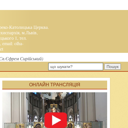
реко-Католицька Церква.
хиєпархія, м.Львів,
ького 1, тел.
, email:
olha-
et
(Св.Єфрем Сирійський)
Пошук
ОНЛАЙН ТРАНСЛЯЦІЯ