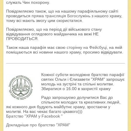
служать Чин похорону.
Повідомляємо також, що на нашому парафіяльному сайті
проводиться
пряма трансляція Богослужінь
з нашого храму,
тому всі мають змогу цим скористатися.
Повідомляємо, що на період дії військового стану
відвідування оглядового майданчика на вежі НЕ
ПРОВОДИТЬСЯ.
Також наша парафія має свою
сторінку на Фейсбуці
, на якій
поміщаються всі новини нашого храму, просимо відвідувати.
Кожної суботи молодіжне братство парафії
святих Ольги і Єлизавети "ХРАМ" запрошує
молодь на зустрічі та спільні молитви.
Збиратися о 16.00 в захристії храму
Радо запрошуємо долучитися Вас до
спільноти молодих та креативних людей,
які кожного дня будують майбутнє храму, зростаючи у
молитві. На вас чекає багато цікавого)))
Братство "ХРАМ у Facebook "
Докладніше про братство "ХРАМ"