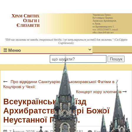
Храм Святих
Українська Греко-
Католицька Церква.
Ольги і
Львівська Архиєпархія,
Єлизавети
м.Львів,
пл.Кропивницького 1,
тел. (032)2334073, email:
olha-church@ukr.net
"Під час молитви не заводь сторонньої бесіди, і не затьмариться ум твій для молитви." (Св.Єфрем
Сирійський)
Пошук
Про відвідини Санктуарію Чеськоморавської Фатіми в
Коцлірові у Чехії:
Концерт хору хлопчиків
Всеукраїнський з’їзд
Архибратств Матері Божої
Неустанної Помочі.
7 липня 2025 р.
Переглядів: 1181
Коментарі: 0