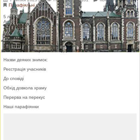
Парафіяльні новини
5 липня, у Новояворівську, відбувся Всеукраїнський з’їзд
Архибратств Матері Божої Неустанної Помочі.
Служба Божа була відслужена у храмі Святих Верховних
Апостолів Петра і Павла. Участь у з’їзді взяли члени
Архибратства Матері Божої Неустанної Помочі нашої парафії.
Світлини пані Маріанни Осадци
Назви деяких знимок:
Реєстрація учасників
До сповіді
Обхід довкола храму
Перерва на перекус
Наші парафіянки