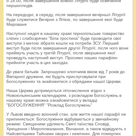
о 18.00, після завершення кожної Літургії буде освячення
першоплодів.
На передодні, в середу, після завершення вечірньої Літургії
буде служитися Вечірня з Літією, по завершення якої буде
Мированя
Наступної неділі в нашому храмі тернопільське товариство
сліпих і слабозрячих "Біла тростина" буде проводити свої
виступи з метою зібрати кошти на потреби ЗСУ. Перший
виступ буде після завершення другої Літургії, після чого вони
приймуть участь у третій Літургії, після звершення якої
проведуть наступний виступ. Просимо наших парафіян
прийняти участь в цих заходах.
До уваги батьків. Запрошуємо хлопчиків віком від 7 років до
Вівтарної дружини, які будуть прислуговувати при
Богослужіннях та знайомитися з обрядами нашої Церкви.
Наша Церква дотримується літочислення згідно з
Новоюльянським календарем, з розкладом Богослужінь в
нашому храмі можна ознайомитися у вкладці
"БОГОСЛУЖЕННЯ" "Розклад Богослужень"
У Львові введено воєнний стан, але життя нашої парафії не
припиняється: Богослужіння відбуваються у звичайному
режимі. Священики уділяють Святі таїнства Сповіді,
Хрещення і Миропомазання, Вінчання, а також відвідують з
Найсвятішими Тайнами хворих і немічних. Для померлих