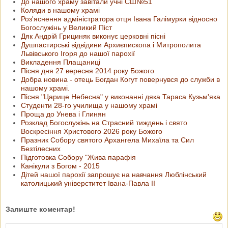
До нашого храму завітали учні СШ№51
Коляди в нашому храмі
Роз'яснення адміністратора отця Івана Галімурки відносно
Богослужінь у Великий Піст
Дяк Андрій Грициняк виконує церковні пісні
Душпастирські відвідини Архиєпископа і Митрополита
Львівського Ігоря до нашої парохії
Викладення Плащаниці
Пісня дня 27 вересня 2014 року Божого
Добра новина - отець Богдан Когут повернувся до служби в
нашому храмі.
Пісня "Царице Небесна" у виконанні дяка Тараса Кузьм'яка
Студенти 28-го училища у нашому храмі
Проща до Унева і Глинян
Розклад Богослужінь на Страсний тиждень і свято
Воскресіння Христового 2026 року Божого
Празник Собору святого Архангела Михаїла та Сил
Безтілесних
Підготовка Собору "Жива парафія
Канікули з Богом - 2015
Дітей нашої парохії запрошує на навчання Люблінський
католицький універститет Івана-Павла ІІ
Залиште коментар!