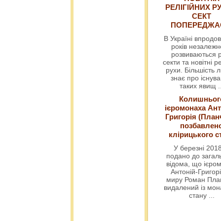
РЕЛІГІЙНИХ РУ
СЕКТ
ПОПЕРЕДЖ
В Україні впродов
років незалежн
розвиваються р
секти та новітні ре
рухи. Більшість 
знає про існув
таких явищ
.
Колишньог
ієромонаха Ант
Григорія (План
позбавлен
клірицького с
У березні 2018
подано до загал
відома, що ієро
Антоній-Григорі
миру Роман Пла
видалений із мо
стану
...