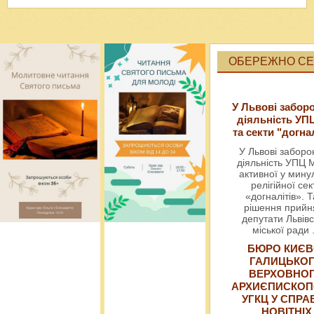
ОБЕРЕЖНО СЕК
У Львові забор
діяльність УП
та секти "догна
У Львові забор
діяльність УПЦ 
активної у мин
релігійної сек
«догналітів». Т
рішення прийн
депутати Львівс
міської ради
БЮРО КИЄВ
ГАЛИЦЬКО
ВЕРХОВНО
АРХИЄПИСКОП
УГКЦ У СПРА
НОВІТНІХ