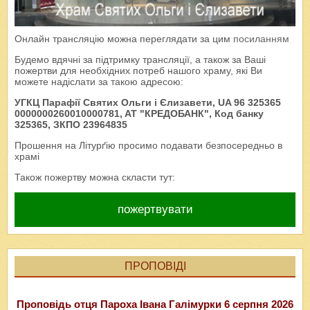
Онлайн трансляцію можна переглядати за цим
посиланням
Будемо вдячні за підтримку трансляції, а також за Ваші
пожертви для необхідних потреб нашого храму, які Ви
можете надіслати за такою адресою:
УГКЦ Парафії Святих Ольги і Єлизавети, UA 96 325365
0000000260010000781, AT "КРЕДОБАНК", Код банку
325365, ЗКПО 23964835
Прошення на Літурґію просимо подавати безпосередньо в
храмі
Також пожертву можна скласти тут:
пожертвувати
ПРОПОВІДІ
Проповідь отця Пароха Івана Галімурки 6 серпня 2026