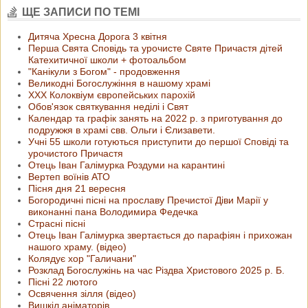
ЩЕ ЗАПИСИ ПО ТЕМІ
Дитяча Хресна Дорога 3 квiтня
Перша Свята Сповідь та урочисте Святе Причастя дітей
Катехитичної школи + фотоальбом
"Канікули з Богом" - продовження
Великодні Богослужіння в нашому храмі
ХХХ Колоквіум європейських парохій
Обов'язок святкування неділі і Свят
Календар та графік занять на 2022 р. з приготування до
подружжя в храмі свв. Ольги і Єлизавети.
Учні 55 школи готуються приступити до першої Сповіді та
урочистого Причастя
Отець Іван Галімурка Роздуми на карантині
Вертеп воїнів АТО
Пісня дня 21 вересня
Богородичні пісні на прославу Пречистої Діви Марії у
виконанні пана Володимира Федечка
Страсні пісні
Отець Іван Галімурка звертається до парафіян і прихожан
нашого храму. (відео)
Колядує хор "Галичани"
Розклад Богослужінь на час Різдва Христового 2025 р. Б.
Пісні 22 лютого
Освячення зілля (відео)
Вишкіл аніматорів