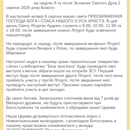
на неділю 9-ту після Зіслання Святого Духа 2
серпня 2026 року Божого
В наступний четвер 6 серпня маємо свято ПРЕОБРАЖЕННЯ
ГОСПОДА БОГА І СПАСА НАШОГО ІСУСА ХРИСТА. В цей
деннь Святу Літургію будемо служити о 8.00, 10.00, 12.99 та
о 18.00, після завершення кожної Літургії буде освячення
першоплодів.
На передодні, в середу, після завершення вечірньої Літургії
буде служитися Вечірня з Літією, по завершення якої буде
Мированя
Наступної неділі в нашому храмі тернопільське товариство
сліпих і слабозрячих "Біла тростина" буде проводити свої
виступи з метою зібрати кошти на потреби ЗСУ. Перший
виступ буде після завершення другої Літургії, після чого вони
приймуть участь у третій Літургії, після звершення якої
проведуть наступний виступ. Просимо наших парафіян
прийняти участь в цих заходах.
До уваги батьків. Запрошуємо хлопчиків віком від 7 років до
Вівтарної дружини, які будуть прислуговувати при
Богослужіннях та знайомитися з обрядами нашої Церкви.
Наша Церква дотримується літочислення згідно з
Новоюльянським календарем, з розкладом Богослужінь в
нашому храмі можна ознайомитися у вкладці
"БОГОСЛУЖЕННЯ" "Розклад Богослужень"