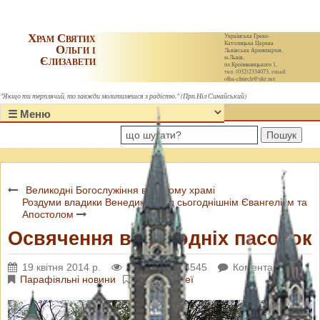
Храм Святих
Українська Греко-
Католицька Церква.
Ольги і
Львівська Архиєпархія,
Єлизавети
м.Львів,
пл.Кропивницького 1,
тел. (032)2334073, email:
olha-church@ukr.net
"Якщо ти терплячий, то завжди молитимешся з радістю." (Прп.Ніл Синайський)
Пошук
Великодні Богослужіння в нашому храмі
Роздуми владики Венедикта над сьогоднішнім Євангелієм та
Апостолом
Освячення великодніх пасочок
19 квітня 2014 р.
Переглядів: 4545
Коментарі: 0
Парафіяльні новини
Фотогалереї