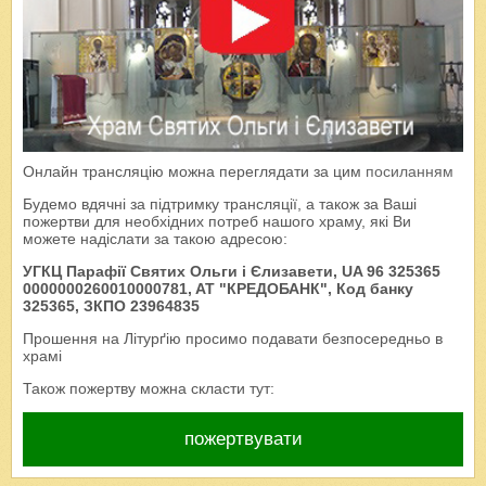
Онлайн трансляцію можна переглядати за цим
посиланням
Будемо вдячні за підтримку трансляції, а також за Ваші
пожертви для необхідних потреб нашого храму, які Ви
можете надіслати за такою адресою:
УГКЦ Парафії Святих Ольги і Єлизавети, UA 96 325365
0000000260010000781, AT "КРЕДОБАНК", Код банку
325365, ЗКПО 23964835
Прошення на Літурґію просимо подавати безпосередньо в
храмі
Також пожертву можна скласти тут:
пожертвувати