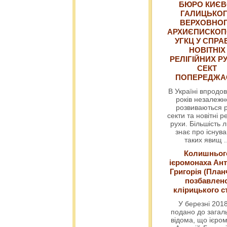
БЮРО КИЄВ
ГАЛИЦЬКО
ВЕРХОВНО
АРХИЄПИСКОП
УГКЦ У СПРА
НОВІТНІХ
РЕЛІГІЙНИХ РУ
СЕКТ
ПОПЕРЕДЖ
В Україні впродов
років незалежн
розвиваються р
секти та новітні ре
рухи. Більшість 
знає про існув
таких явищ
.
Колишньог
ієромонаха Ант
Григорія (План
позбавлен
клірицького с
У березні 2018
подано до загал
відома, що ієро