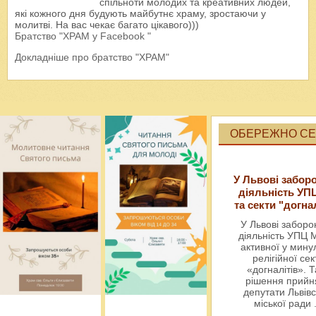
спільноти молодих та креативних людей,
які кожного дня будують майбутнє храму, зростаючи у
молитві. На вас чекає багато цікавого)))
Братство "ХРАМ у Facebook "
Докладніше про братство "ХРАМ"
ОБЕРЕЖНО СЕК
У Львові забор
діяльність УП
та секти "догна
У Львові забор
діяльність УПЦ 
активної у мин
релігійної сек
«догналітів». Т
рішення прийн
депутати Львівс
міської ради