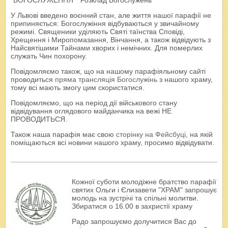
У Львові введено воєнний стан, але життя нашої парафії не
припиняється: Богослужіння відбуваються у звичайному
режимі. Священики уділяють Святі таїнства Сповіді,
Хрещення і Миропомазання, Вінчання, а також відвідують з
Найсвятішими Тайнами хворих і немічних. Для померлих
служать Чин похорону.
Повідомляємо також, що на нашому парафіяльному сайті
проводиться
пряма трансляція Богослужінь
з нашого храму,
тому всі мають змогу цим скористатися.
Повідомляємо, що на період дії військового стану
відвідування оглядового майданчика на вежі НЕ
ПРОВОДИТЬСЯ.
Також наша парафія має свою
сторінку на Фейсбуці
, на якій
поміщаються всі новини нашого храму, просимо відвідувати.
Кожної суботи молодіжне братство парафії
святих Ольги і Єлизавети "ХРАМ" запрошує
молодь на зустрічі та спільні молитви.
Збиратися о 16.00 в захристії храму
Радо запрошуємо долучитися Вас до