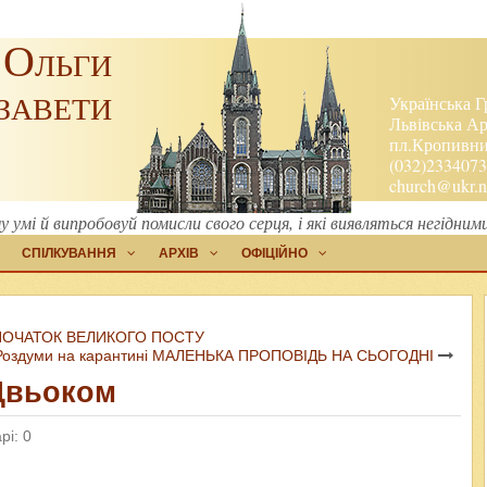
 Ольги
завети
Українська Г
Львівська Ар
пл.Кропивниц
(032)2334073
church@ukr.n
 умі й випробовуй помисли свого серця, і які виявляться негідни
СПІЛКУВАННЯ
АРХІВ
ОФІЦІЙНО
 ПОЧАТОК ВЕЛИКОГО ПОСТУ
Роздуми на карантині МАЛЕНЬКА ПРОПОВІДЬ НА СЬОГОДНІ
Цвьоком
рі: 0