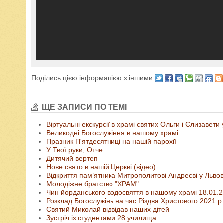
Поділись цією інформацією з іншими
ЩЕ ЗАПИСИ ПО ТЕМІ
Віртуальні екскурсії в храмі святих Ольги і Єлизавети 
Великодні Богослужіння в нашому храмі
Празник П'ятдесятниці на нашій парохії
У Твої руки, Отче
Дитячий вертеп
Нове свято в нашій Церкві (відео)
Відкриття пам’ятника Митрополитові Андреєві у Льво
Молодіжне братство "ХРАМ"
Чин йорданського водосвяття в нашому храмі 18.01.
Розклад Богослужінь на час Різдва Христового 2021 р.
Святий Миколай відвідав наших дітей
Зустріч із студентами 28 училища