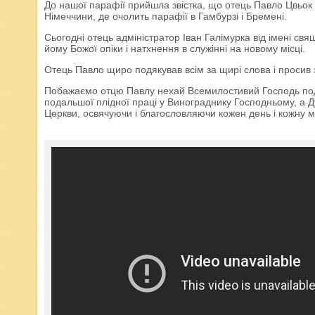
До нашої парафії прийшла звістка, що отець Павло Цвьок 
Німеччини, де очолить парафії в Гамбурзі і Бремені.
Сьогодні отець адміністратор Іван Галімурка від імені св
йому Божої опіки і натхнення в служінні на новому місці.
Отець Павло щиро подякував всім за щирі слова і просив з
Побажаємо отцю Павлу нехай Всемилостивий Господь пода
подальшої плідної праці у Винограднику Господньому, а Д
Церкви, освячуючи і благословляючи кожен день і кожну м