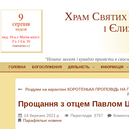
Храм Святих
9
серпня
і Єли
неділя
нед. 10-а,+ Матія апост.
Гл. 1 Єв. 10
(читати>>)
"Неначе молот і кувадло примісти в своєму
ГОЛОВНА
БОГОСЛУЖЕННЯ
ДІЯЛЬНІСТЬ
ІНФОРМАЦІЯ
Роздуми на карантині КОРОТЕНЬКА ПРОПОВІДЬ НА
Прощання з отцем Павлом 
14 березня 2021 р.
Переглядів: 3757
Комента
Парафіяльні новини