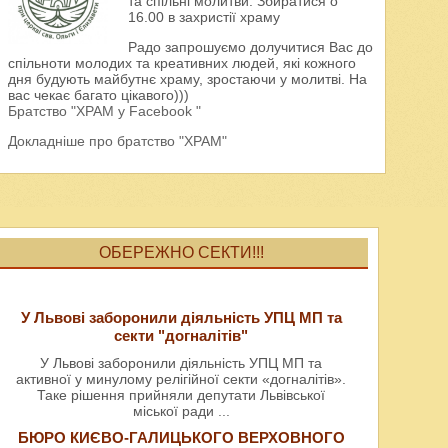
та спільні молитви. Збиратися о
16.00 в захристії храму
Радо запрошуємо долучитися Вас до
спільноти молодих та креативних людей, які кожного
дня будують майбутнє храму, зростаючи у молитві. На
вас чекає багато цікавого)))
Братство "ХРАМ у Facebook "
Докладніше про братство "ХРАМ"
ОБЕРЕЖНО СЕКТИ!!!
У Львові заборонили діяльність УПЦ МП та
секти "догналітів"
У Львові заборонили діяльність УПЦ МП та
активної у минулому релігійної секти «догналітів».
Таке рішення прийняли депутати Львівської
міської ради
...
БЮРО КИЄВО-ГАЛИЦЬКОГО ВЕРХОВНОГО