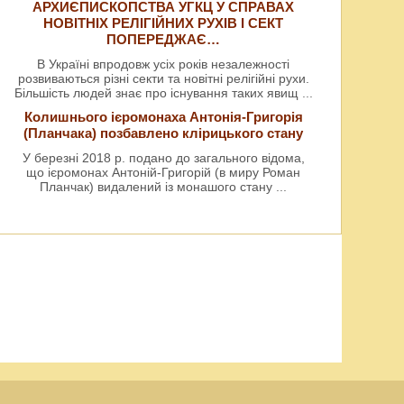
АРХИЄПИСКОПСТВА УГКЦ У СПРАВАХ
НОВІТНІХ РЕЛІГІЙНИХ РУХІВ І СЕКТ
ПОПЕРЕДЖАЄ…
В Україні впродовж усіх років незалежності
розвиваються різні секти та новітні релігійні рухи.
Більшість людей знає про існування таких явищ
...
Колишнього ієромонаха Антонія-Григорія
(Планчака) позбавлено клірицького стану
У березні 2018 р. подано до загального відома,
що ієромонах Антоній-Григорій (в миру Роман
Планчак) видалений із монашого стану
...