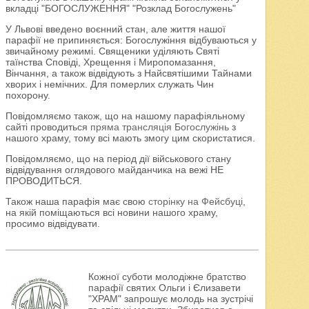
вкладці "БОГОСЛУЖЕННЯ" "Розклад Богослужень"
У Львові введено воєнний стан, але життя нашої
парафії не припиняється: Богослужіння відбуваються у
звичайному режимі. Священики уділяють Святі
таїнства Сповіді, Хрещення і Миропомазання,
Вінчання, а також відвідують з Найсвятішими Тайнами
хворих і немічних. Для померлих служать Чин
похорону.
Повідомляємо також, що на нашому парафіяльному
сайті проводиться
пряма трансляція Богослужінь
з
нашого храму, тому всі мають змогу цим скористатися.
Повідомляємо, що на період дії військового стану
відвідування оглядового майданчика на вежі НЕ
ПРОВОДИТЬСЯ.
Також наша парафія має свою
сторінку на Фейсбуці
,
на якій поміщаються всі новини нашого храму,
просимо відвідувати.
Кожної суботи молодіжне братство
парафії святих Ольги і Єлизавети
"ХРАМ" запрошує молодь на зустрічі