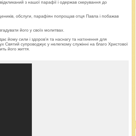
відкликаний з нашої парафії і одержав скерування до
ящеників, обслуги, парафіян попрощав отця Павла і побажав
гадувати його у своїх молитвах.
є йому сили і здоров’я та наснагу та натхнення для
ух Святий супроводжує у нелегкому служінні на благо Христової
ить його життя.