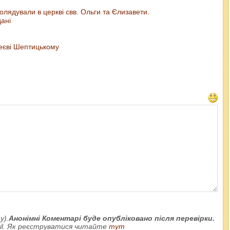
колядували в церкві свв. Ольги та Єлизавети.
дані
еєві Шептицькому
у).
Анонімні Коментарі буде опубліковано після перевірки.
ail. Як реєструватися читайте
тут