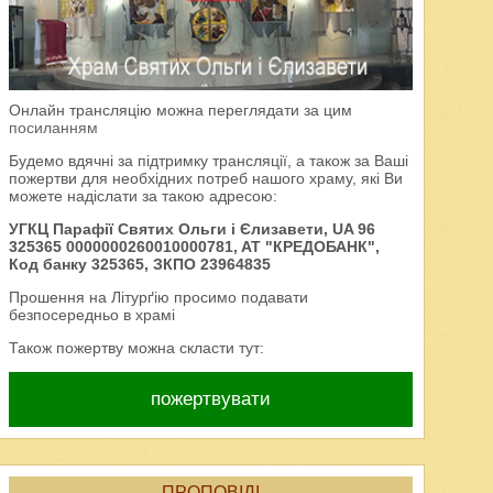
Онлайн трансляцію можна переглядати за цим
посиланням
Будемо вдячні за підтримку трансляції, а також за Ваші
пожертви для необхідних потреб нашого храму, які Ви
можете надіслати за такою адресою:
УГКЦ Парафії Святих Ольги і Єлизавети, UA 96
325365 0000000260010000781, AT "КРЕДОБАНК",
Код банку 325365, ЗКПО 23964835
Прошення на Літурґію просимо подавати
безпосередньо в храмі
Також пожертву можна скласти тут:
пожертвувати
ПРОПОВІДІ