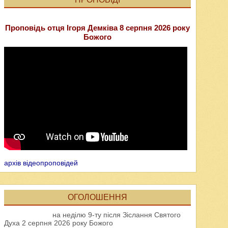
Проповідь отця Ігоря Демківа 8 серпня 2026 року
Божого
архів відеопроповідей
ОГОЛОШЕННЯ
на неділю 9-ту після Зіслання Святого
Духа 2 серпня 2026 року Божого