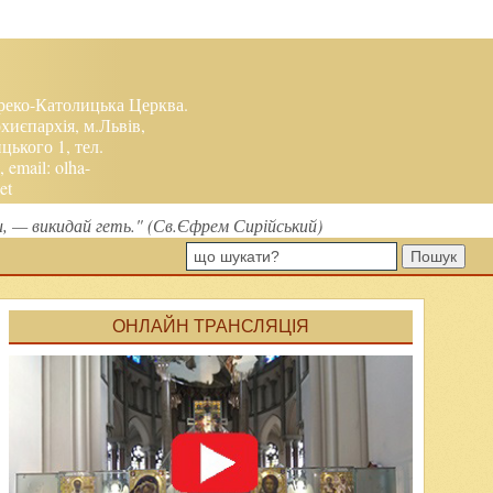
реко-Католицька Церква.
хиєпархія, м.Львів,
ького 1, тел.
, email:
olha-
et
ми, — викидай геть." (Св.Єфрем Сирійський)
Пошук
ОНЛАЙН ТРАНСЛЯЦІЯ