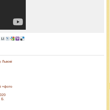
у Львові
ві +фото
2020
 Б.