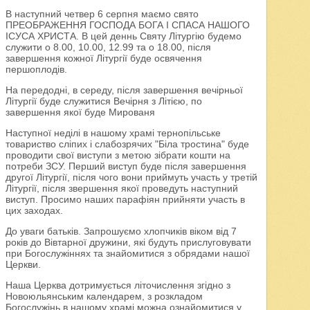
В наступний четвер 6 серпня маємо свято
ПРЕОБРАЖЕННЯ ГОСПОДА БОГА І СПАСА НАШОГО
ІСУСА ХРИСТА. В цей деннь Святу Літургію будемо
служити о 8.00, 10.00, 12.99 та о 18.00, після
завершення кожної Літургії буде освячення
першоплодів.
На передодні, в середу, після завершення вечірньої
Літургії буде служитися Вечірня з Літією, по
завершення якої буде Мированя
Наступної неділі в нашому храмі тернопільське
товариство сліпих і слабозрячих "Біла тростина" буде
проводити свої виступи з метою зібрати кошти на
потреби ЗСУ. Перший виступ буде після завершення
другої Літургії, після чого вони приймуть участь у третій
Літургії, після звершення якої проведуть наступний
виступ. Просимо наших парафіян прийняти участь в
цих заходах.
До уваги батьків. Запрошуємо хлопчиків віком від 7
років до Вівтарної дружини, які будуть прислуговувати
при Богослужіннях та знайомитися з обрядами нашої
Церкви.
Наша Церква дотримується літочислення згідно з
Новоюльянським календарем, з розкладом
Богослужінь в нашому храмі можна ознайомитися у