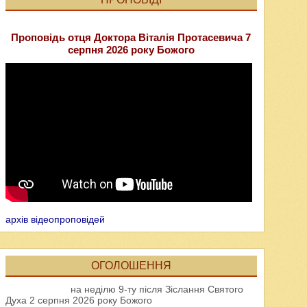
Проповідь отця Доктора Віталія Протасевича 7
серпня 2026 року Божого
архів відеопроповідей
ОГОЛОШЕННЯ
на неділю 9-ту після Зіслання Святого
Духа 2 серпня 2026 року Божого