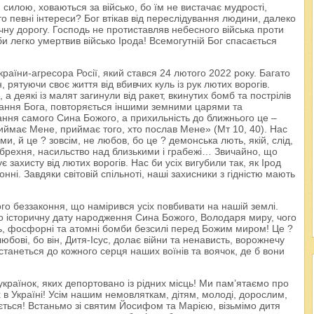
 силою, ховаються за військо, бо їм не вистачає мудрості,
о певні інтереси? Бог втікав від переслідування людини, далеко
ну дорогу. Господь не протиставляв небесного війська проти
би легко умертвив військо Ірода! Всемогутній Бог спасається
раїни-агресора Росії, який стався 24 лютого 2022 року. Багато
 рятуючи своє життя від вбивчих куль із рук лютих ворогів.
 деякі із малят загинули від ракет, вкинутих бомб та пострілів
ування Бога, повторяється іншими земними царями та
ання самого Сина Божого, а прихильність до ближнього це –
иймає Мене, приймає того, хто послав Мене» (Мт 10, 40). Нас
 й це ? зовсім, не любов, бо це ? демонська лють, якій, слід,
 брехня, насильство над близькими і грабежі… Звичайно, що
 захисту від лютих ворогів. Нас би усіх вигубили так, як Ірод
нні. Завдяки світовій спільноті, наші захисники з гідністю мають
вого беззаконня, що намірився усіх повбивати на нашій землі.
ємо історичну дату народження Сина Божого, Володаря миру, чого
іть, фосфорні та атомні бомби безсилі перед Божим миром! Це ?
юбові, бо він, Дитя-Ісус, долає війни та ненависть, ворожнечу
істанеться до кожного серця наших воїнів та воячок, де б вони
українок, яких депортовано із рідних місць! Ми пам’ятаємо про
 в Україні! Усім нашим немовляткам, дітям, молоді, дорослим,
ється! Встаньмо зі святим Йосифом та Марією, візьмімо дитя