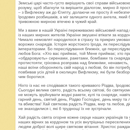
Земські царі часто-густо вирішують свої справи військовою
розуму, щоб збагнути та вирішити діалогом, мирно й прост
– з Вифлеєму аж до Єгипту, долаючи не просту й небезпеч
Іродових розбишаків, а міг залишити одного ангела, який 
тривожною мирною втечею в чужий край.
Ми з вами в нашій Україні переживаємо військовий напад к
із наших мирних жителів України змушені втікати за кордон,
Чимало немовлят народилося в страху та прикрих умовах, а
ворожих снарядів. Історія жорстокого Ірода, як переслід
імператорами. Бо переслідування ближніх, це переслідув
любов Бога: «Хто вас приймає, той Мене приймає; хто пр
«обдаровують» сиренами, ракетами, бомбами та снарядами,
протистояти; гріховна розправа над ближніми, ненависть,
наші воїни обороняють свій народ з любові, бо він потребує
повбивав усіх дітей в околицях Вифлеєму, які були безборо
чим боротися.
Ніхто із нас не сподівався такого кривавого Різдва, Іродо
Сьогодні велике свято, радість всьому світові, бо святку
не можуть зруйнувати жодні ракети, кулі та снаряди, нав
гарний день, святий день, Різдво Господнє, день миру та л
та вбивства! Хай святкова радість Різдва, мир та любов, д
не знаходилися і, які б труднощі їх не зустрічали.
Хай радість свята огорне кожне серце наших українців та 
наших вірних за кордоном та усіх внутрішньо переселених
людям доброї волі щире святкове вітання: Христос ражда