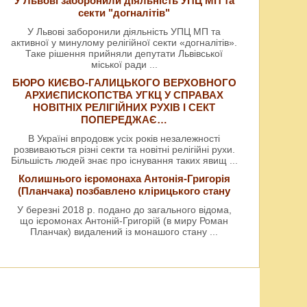
У Львові заборонили діяльність УПЦ МП та
секти "догналітів"
У Львові заборонили діяльність УПЦ МП та
активної у минулому релігійної секти «догналітів».
Таке рішення прийняли депутати Львівської
міської ради
...
БЮРО КИЄВО-ГАЛИЦЬКОГО ВЕРХОВНОГО
АРХИЄПИСКОПСТВА УГКЦ У СПРАВАХ
НОВІТНІХ РЕЛІГІЙНИХ РУХІВ І СЕКТ
ПОПЕРЕДЖАЄ…
В Україні впродовж усіх років незалежності
розвиваються різні секти та новітні релігійні рухи.
Більшість людей знає про існування таких явищ
...
Колишнього ієромонаха Антонія-Григорія
(Планчака) позбавлено клірицького стану
У березні 2018 р. подано до загального відома,
що ієромонах Антоній-Григорій (в миру Роман
Планчак) видалений із монашого стану
...