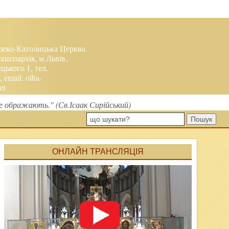
реко-Католицька Церква.
хиєпархія, м.Львів,
ького 1, тел.
, email:
olha-
et
е ображають." (Св.Ісаак Сирійський)
Пошук
ОНЛАЙН ТРАНСЛЯЦІЯ