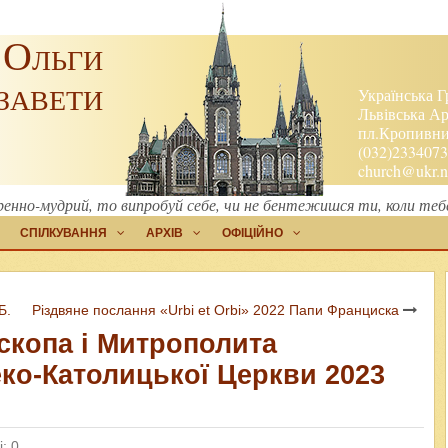
 Ольги
завети
Українська Г
Львівська Ар
пл.Кропивниц
(032)2334073
church@ukr.n
ренно-мудрий, то випробуй себе, чи не бентежишся ти, коли теб
СПІЛКУВАННЯ
АРХІВ
ОФІЦІЙНО
Б.
Різдвяне послання «Urbi et Orbi» 2022 Папи Франциска
скопа і Митрополита
еко-Католицької Церкви 2023
: 0