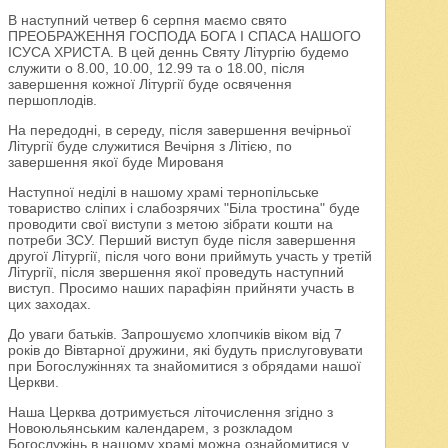
В наступний четвер 6 серпня маємо свято
ПРЕОБРАЖЕННЯ ГОСПОДА БОГА І СПАСА НАШОГО
ІСУСА ХРИСТА. В цей деннь Святу Літургію будемо
служити о 8.00, 10.00, 12.99 та о 18.00, після
завершення кожної Літургії буде освячення
першоплодів.
На передодні, в середу, після завершення вечірньої
Літургії буде служитися Вечірня з Літією, по
завершення якої буде Мированя
Наступної неділі в нашому храмі тернопільське
товариство сліпих і слабозрячих "Біла тростина" буде
проводити свої виступи з метою зібрати кошти на
потреби ЗСУ. Перший виступ буде після завершення
другої Літургії, після чого вони приймуть участь у третій
Літургії, після звершення якої проведуть наступний
виступ. Просимо наших парафіян прийняти участь в
цих заходах.
До уваги батьків. Запрошуємо хлопчиків віком від 7
років до Вівтарної дружини, які будуть прислуговувати
при Богослужіннях та знайомитися з обрядами нашої
Церкви.
Наша Церква дотримується літочислення згідно з
Новоюльянським календарем, з розкладом
Богослужінь в нашому храмі можна ознайомитися у