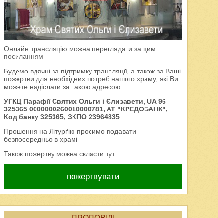
Онлайн трансляцію можна переглядати за цим
посиланням
Будемо вдячні за підтримку трансляції, а також за Ваші
пожертви для необхідних потреб нашого храму, які Ви
можете надіслати за такою адресою:
УГКЦ Парафії Святих Ольги і Єлизавети, UA 96
325365 0000000260010000781, AT "КРЕДОБАНК",
Код банку 325365, ЗКПО 23964835
Прошення на Літурґію просимо подавати
безпосередньо в храмі
Також пожертву можна скласти тут:
пожертвувати
ПРОПОВІДІ