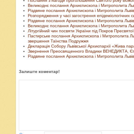
Послання з нагоди проголошення Святого року Божо
Великоднє послання Архиєпископа і Митрополита Льв
Різдвяне послання Архиєпископа і Митрополита Львівс
Розпорядження у часі загострення епідеміологічних с
Різдвяне послання Архиєпископа і Митрополита Львівс
Великоднє послання Архиєпископа і Митрополита Льві
Літургійний чин посвяти України під Покров Пресвято
Пастирське послання Архиєпископа і Митрополита Льв
звершення Таїнства Подружжя
Декларація Собору Львівської Архиєпархії «Жива пара
Звернення Преосвященного Владики ВЕНЕДИКТА, Єписк
Різдвяне послання Архиєпископа і Митрополита Львів
Залиште коментар!