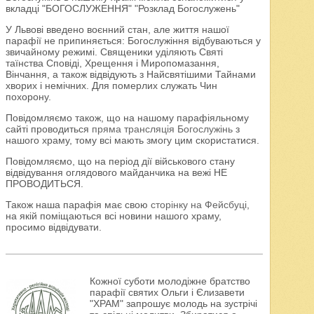
вкладці "БОГОСЛУЖЕННЯ" "Розклад Богослужень"
У Львові введено воєнний стан, але життя нашої
парафії не припиняється: Богослужіння відбуваються у
звичайному режимі. Священики уділяють Святі
таїнства Сповіді, Хрещення і Миропомазання,
Вінчання, а також відвідують з Найсвятішими Тайнами
хворих і немічних. Для померлих служать Чин
похорону.
Повідомляємо також, що на нашому парафіяльному
сайті проводиться
пряма трансляція Богослужінь
з
нашого храму, тому всі мають змогу цим скористатися.
Повідомляємо, що на період дії військового стану
відвідування оглядового майданчика на вежі НЕ
ПРОВОДИТЬСЯ.
Також наша парафія має свою
сторінку на Фейсбуці
,
на якій поміщаються всі новини нашого храму,
просимо відвідувати.
Кожної суботи молодіжне братство
парафії святих Ольги і Єлизавети
"ХРАМ" запрошує молодь на зустрічі