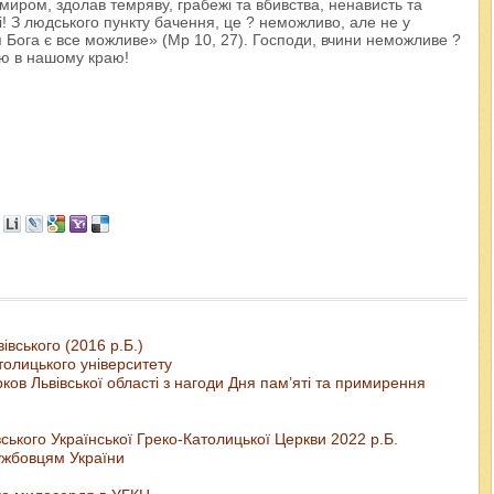
 миром, здолав темряву, грабежі та вбивства, ненависть та
і! З людського пункту бачення, це ? неможливо, але не у
 Бога є все можливе» (Мр 10, 27). Господи, вчини неможливе ?
ою в нашому краю!
вського (2016 р.Б.)
толицького університету
ов Львівської області з нагоди Дня пам’яті та примирення
ького Української Греко-Католицької Церкви 2022 р.Б.
ужбовцям України