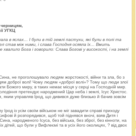
 черницям,
ії УГКЦ
ала в яслах… І були в тій землі пастухи, які були в полі та
гел став між ними, і слава Господня осяяла їх… Вмить
е хвалило Бога і говорило: Слава Богові у високості, і на землі
Сина, не проголошувало людям жорстокості, війни та зла, бо з
ям доброї волі! Чому людям «доброї волі»? Тому що люди злої
ати Божого миру, в таких немає місця у серці на Господній мир.
олодіння претендує народжений Цар неба і землі, Ісус Христос.
 яким управляв Ірод, що дивився дуже близько й бачив зовсім
Ірод із усім своїм військом не міг завадити справі приходу
сифові й розпорядився, щоб той піднявся вночі, взяв Дитя і
ина, народженого Ісуса, без війська, без зброї, без кінноти, на
 дітей, що були у Вифлеємі та в усіх його околицях, ? від двох