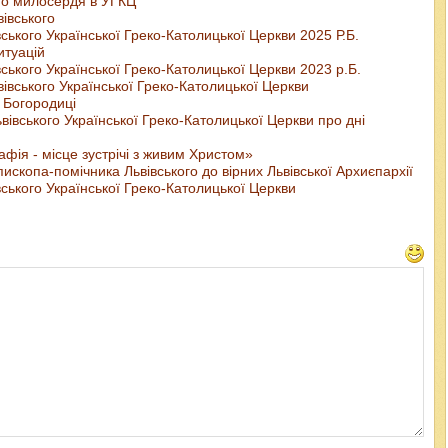
го милосердя в УГКЦ
івського
ького Української Греко-Католицької Церкви 2025 Р.Б.
итуацій
ького Української Греко-Католицької Церкви 2023 р.Б.
вського Української Греко-Католицької Церкви
ї Богородиці
івського Української Греко-Католицької Церкви про дні
фія - місце зустрічі з живим Христом»
опа-помічника Львівського до вірних Львівської Архиєпархії
ського Української Греко-Католицької Церкви