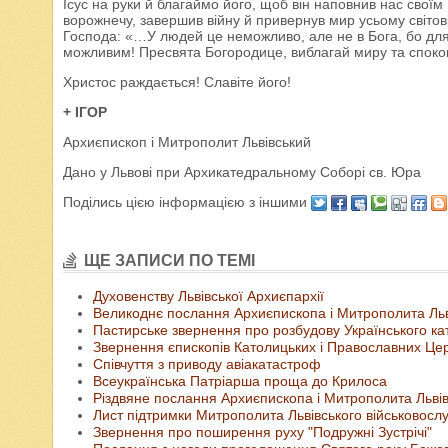
Ісус на руки й благаймо його, щоб він наповнив нас своїм
ворожнечу, завершив війну й привернув мир усьому світов
Господа: «…У людей це неможливо, але не в Бога, бо для
можливим! Пресвята Богородице, виблагай миру та спок
Христос раждається! Славіте його!
+ ІГОР
Архиєпископ і Митрополит Львівський
Дано у Львові при Архикатедральному Соборі св. Юра
Поділись цією інформацією з іншими
ЩЕ ЗАПИСИ ПО ТЕМІ
Духовенству Львівської Архиєпархії
Великоднє послання Архиєпископа і Митрополита Льві
Пастирське звернення про розбудову Українського ка
Звернення єпископів Католицьких і Православних Церк
Співчуття з приводу авіакатастроф
Всеукраїнська Патріарша проща до Крилоса
Різдвяне послання Архиєпископа і Митрополита Львівс
Лист підтримки Митрополита Львівського військовосл
Звернення про поширення руху "Подружні Зустрічі"