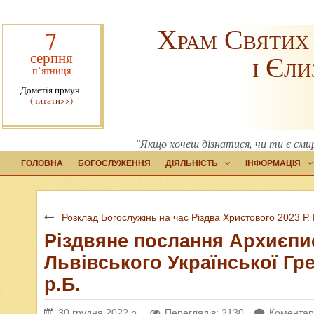
Храм Святих
7
серпня
і Єли
п’ятниця
Дометія прмуч.
(читати>>)
"Якщо хочеш дізнатися, чи ти є сми
ГОЛОВНА
БОГОСЛУЖЕННЯ
ДІЯЛЬНІСТЬ
ІНФОРМАЦІЯ
Розклад Богослужінь на час Різдва Христового 2023 Р. 
Різдвяне послання Архиєпи
Львівського Української Гр
р.Б.
30 грудня 2022 р.
Переглядів: 2130
Коментарі