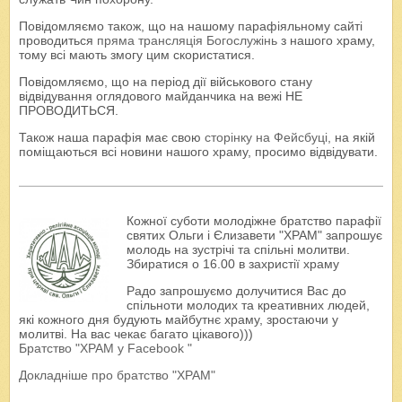
Повідомляємо також, що на нашому парафіяльному сайті
проводиться
пряма трансляція Богослужінь
з нашого храму,
тому всі мають змогу цим скористатися.
Повідомляємо, що на період дії військового стану
відвідування оглядового майданчика на вежі НЕ
ПРОВОДИТЬСЯ.
Також наша парафія має свою
сторінку на Фейсбуці
, на якій
поміщаються всі новини нашого храму, просимо відвідувати.
Кожної суботи молодіжне братство парафії
святих Ольги і Єлизавети "ХРАМ" запрошує
молодь на зустрічі та спільні молитви.
Збиратися о 16.00 в захристії храму
Радо запрошуємо долучитися Вас до
спільноти молодих та креативних людей,
які кожного дня будують майбутнє храму, зростаючи у
молитві. На вас чекає багато цікавого)))
Братство "ХРАМ у Facebook "
Докладніше про братство "ХРАМ"