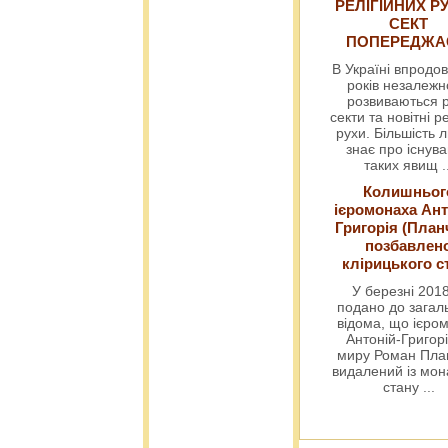
РЕЛІГІЙНИХ РУ
СЕКТ
ПОПЕРЕДЖ
В Україні впродов
років незалежн
розвиваються р
секти та новітні ре
рухи. Більшість 
знає про існув
таких явищ
.
Колишньог
ієромонаха Ант
Григорія (План
позбавлен
клірицького с
У березні 2018
подано до загал
відома, що ієро
Антоній-Григорі
миру Роман Пла
видалений із мо
стану
...