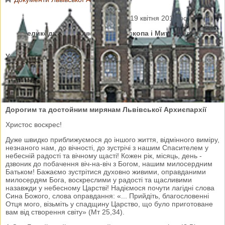
Львів, 19 квітня 2016 року Божого
Великоднє послання Архиєпископа і Митрополита
Львівського
Української Греко-Католицької Церкви
Всесвітлішим та Всечеснішим отцям,
Високопреподобним і Преподобним отцям, ченцям та
черницям,
Дорогим та достойним мирянам Львівської Архиєпархії
Христос воскрес!
Дуже швидко приближуємося до іншого життя, відмінного виміру,
незнаного нам, до вічності, до зустрічі з нашим Спасителем у
небесній радості та вічному щасті! Кожен рік, місяць, день -
дзвоник до побачення віч-на-віч з Богом, нашим милосердним
Батьком! Бажаємо зустрітися духовно живими, оправданими
милосердям Бога, воскреслими у радості та щасливими
назавжди у небесному Царстві! Надіємося почути лагідні слова
Сина Божого, слова оправдання: «... Прийдіть, благословенні
Отця мого, візьміть у спадщину Царство, що було приготоване
вам від створення світу» (Мт 25,34).