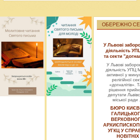
ОБЕРЕЖНО СЕК
У Львові забор
діяльність УП
та секти "догна
У Львові забор
діяльність УПЦ 
активної у мин
релігійної сек
«догналітів». Т
рішення прийн
депутати Львівс
міської ради
БЮРО КИЄВ
ГАЛИЦЬКО
ВЕРХОВНО
АРХИЄПИСКОП
УГКЦ У СПРА
НОВІТНІХ