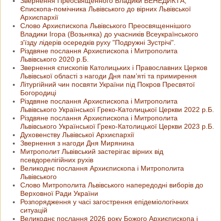
Звернення Преосвященного Владики ВЕНЕДИКТА,
Єпископа-помічника Львівського до вірних Львівської
Архиєпархії
Слово Архиєпископа Львівського Преосвященнішого
Владики Ігора (Возьняка) до учасників Всеукраїнського
з'їзду лідерів осередків руху "Подружні Зустрічі".
Різдвяне послання Архиєпископа і Митрополита
Львівського 2020 р.Б.
Звернення єпископів Католицьких і Православних Церков
Львівської області з нагоди Дня пам’яті та примирення
Літургійний чин посвяти України під Покров Пресвятої
Богородиці
Різдвяне послання Архиєпископа і Митрополита
Львівського Української Греко-Католицької Церкви 2022 р.Б.
Різдвяне послання Архиєпископа і Митрополита
Львівського Української Греко-Католицької Церкви 2023 р.Б.
Духовенству Львівської Архиєпархії
Звернення з нагоди Дня Мирянина
Митрополит Львівський застерігає вірних від
псевдорелігійних рухів
Великоднє послання Архиєпископа і Митрополита
Львівського
Слово Митрополита Львівського напередодні виборів до
Верховної Ради України
Розпорядження у часі загострення епідеміологічних
ситуацій
Великоднє послання 2026 року Божого Архиєпископа і