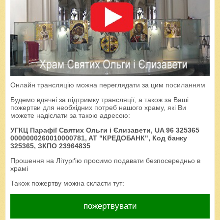
Онлайн трансляцію можна переглядати за цим
посиланням
Будемо вдячні за підтримку трансляції, а також за Ваші
пожертви для необхідних потреб нашого храму, які Ви
можете надіслати за такою адресою:
УГКЦ Парафії Святих Ольги і Єлизавети, UA 96 325365
0000000260010000781, AT "КРЕДОБАНК", Код банку
325365, ЗКПО 23964835
Прошення на Літурґію просимо подавати безпосередньо в
храмі
Також пожертву можна скласти тут:
пожертвувати