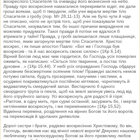
воскреслого Спасителя та очевидці його вознесіння на небо.
Правду про воскресіння намагалися перекривити юдеї, які дали
гроші воякам, щоб ті твердили, ніби учні вкрали мертве тіло
Спасителя з гробу (пор. Мт 28,11-13). Але не було чути й ніде
не описано, ніхто не зустрів того, щоб учні показували тіло
Спасителя, хизувалися тим, бо іншої причини викрадення не
можливо придумати. Такої правди й потіхи не вдалося б
втримати у тайні! Правда, у гробі залишилася лише плащаниця,
полотно, яким загорнули мертве тіло Спасителя. Христос
воскрес, і як пише апостол Павло: «Бог же і Господа був
воскресив - та й нас воскресить своєю силою» (1Кр 6,14).
Вірний Богові люд має чим гордитися, бо Господь усіх померлих
оживить, як написано: «Сіється тіло тваринне, а постає тіло
духовне...» (1Кр 15,44). У небі усіх оправданих Господь обдарує
духовним безсмертним осяяним тілом! Праведні засяють немов
потужні світила, будуть прозорими, пахучими і чистими, а
осуджені покриватимуться постійною кіптявою, чорнітимуть й
видаватимуть смердючий запах. Вистарчило б одного
сморідного трупа із пекла, щоб на землі загинув увесь люд від
його отруйного запаху. Усі воскреснуть для радості й горя:
«Раптом, в одну мить, при сурмі останній; засурмить бо, і мертві
нетлінними воскреснуть, і ми перемінимося» (1Кр 15,52).
Відмінна переміна, розділення на вірних Богові та його ворогів,
на переможців й здоланих дияволом.
Дорогі сестри і брати, радіємо воскресінню Христовому, бо він,
Господь, визволив нас від вічної неволі ворогів! Дякуємо нашому
люблячому та милосердному Богові за його превелику любов