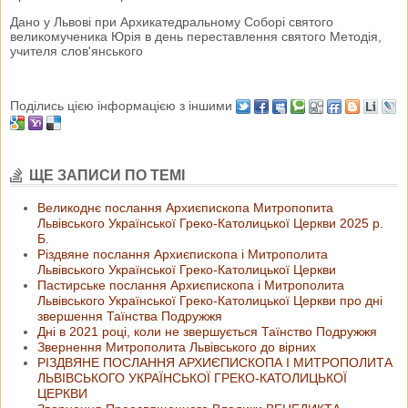
Дано у Львові при Архикатедральному Соборі святого
великомученика Юрія в день переставлення святого Методія,
учителя слов'янського
Поділись цією інформацією з іншими
ЩЕ ЗАПИСИ ПО ТЕМІ
Великоднє послання Архиєпископа Митропопита
Львівського Української Греко-Католицької Церкви 2025 р.
Б.
Різдвяне послання Архиєпископа і Митрополита
Львівського Української Греко-Католицької Церкви
Пастирське послання Архиєпископа і Митрополита
Львівського Української Греко-Католицької Церкви про дні
звершення Таїнства Подружжя
Дні в 2021 році, коли не звершується Таїнство Подружжя
Звернення Митрополита Львівського до вірних
РІЗДВЯНЕ ПОСЛАННЯ АРХИЄПИСКОПА І МИТРОПОЛИТА
ЛЬВІВСЬКОГО УКРАЇНСЬКОЇ ГРЕКО-КАТОЛИЦЬКОЇ
ЦЕРКВИ