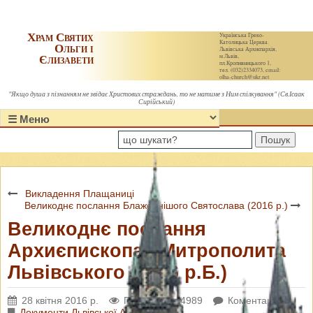
Храм Святих
Українська Греко-
Католицька Церква.
Ольги і
Львівська Архиєпархія,
Єлизавети
м.Львів,
пл.Кропивницького 1,
тел. (032)2334073, email:
olha-church@ukr.net
"Якщо душа з пізнанням не звідає Христових страждань, то не матиме з Ним спілкування" (Св.Ісаак
Сирійський)
Пошук
Викладення Плащаниці
Великоднє послання Блаженнішого Святослава (2016 р.)
Великоднє послання
Архиєпископа і Митрополита
Львівського (2016 р.Б.)
28 квітня 2016 р.
Переглядів: 4989
Коментарі: 0
Документи Львівської Архиєпархії