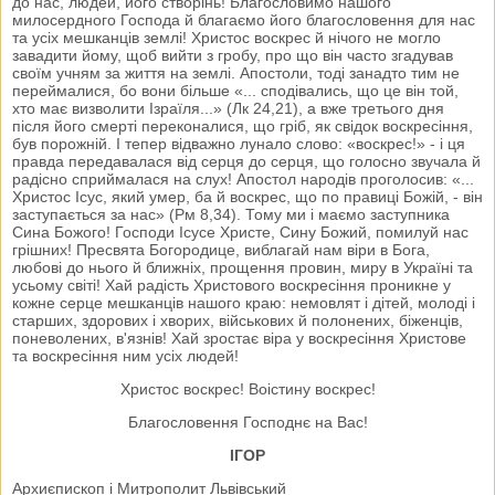
до нас, людей, його створінь! Благословимо нашого
милосердного Господа й благаємо його благословення для нас
та усіх мешканців землі! Христос воскрес й нічого не могло
завадити йому, щоб вийти з гробу, про що він часто згадував
своїм учням за життя на землі. Апостоли, тоді занадто тим не
переймалися, бо вони більше «... сподівались, що це він той,
хто має визволити Ізраїля...» (Лк 24,21), а вже третього дня
після його смерті переконалися, що гріб, як свідок воскресіння,
був порожній. І тепер відважно лунало слово: «воскрес!» - і ця
правда передавалася від серця до серця, що голосно звучала й
радісно сприймалася на слух! Апостол народів проголосив: «...
Христос Ісус, який умер, ба й воскрес, що по правиці Божій, - він
заступається за нас» (Рм 8,34). Тому ми і маємо заступника
Сина Божого! Господи Ісусе Христе, Сину Божий, помилуй нас
грішних! Пресвята Богородице, виблагай нам віри в Бога,
любові до нього й ближніх, прощення провин, миру в Україні та
усьому світі! Хай радість Христового воскресіння проникне у
кожне серце мешканців нашого краю: немовлят і дітей, молоді і
старших, здорових і хворих, військових й полонених, біженців,
поневолених, в'язнів! Хай зростає віра у воскресіння Христове
та воскресіння ним усіх людей!
Христос воскрес! Воістину воскрес!
Благословення Господнє на Вас!
ІГОР
Архиєпископ і Митрополит Львівський