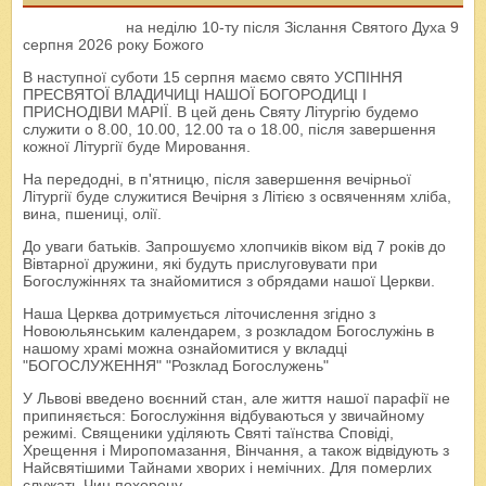
на неділю 10-ту після Зіслання Святого Духа 9
серпня 2026 року Божого
В наступної суботи 15 серпня маємо свято УСПІННЯ
ПРЕСВЯТОЇ ВЛАДИЧИЦІ НАШОЇ БОГОРОДИЦІ І
ПРИСНОДІВИ МАРІЇ. В цей день Святу Літургію будемо
служити о 8.00, 10.00, 12.00 та о 18.00, після завершення
кожної Літургії буде Мировання.
На передодні, в п'ятницю, після завершення вечірньої
Літургії буде служитися Вечірня з Літією з освяченням хліба,
вина, пшениці, олії.
До уваги батьків. Запрошуємо хлопчиків віком від 7 років до
Вівтарної дружини, які будуть прислуговувати при
Богослужіннях та знайомитися з обрядами нашої Церкви.
Наша Церква дотримується літочислення згідно з
Новоюльянським календарем, з розкладом Богослужінь в
нашому храмі можна ознайомитися у вкладці
"БОГОСЛУЖЕННЯ" "Розклад Богослужень"
У Львові введено воєнний стан, але життя нашої парафії не
припиняється: Богослужіння відбуваються у звичайному
режимі. Священики уділяють Святі таїнства Сповіді,
Хрещення і Миропомазання, Вінчання, а також відвідують з
Найсвятішими Тайнами хворих і немічних. Для померлих
служать Чин похорону.