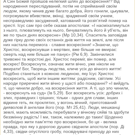
А Син Божий пройшов нелегкий шлях до воскресіння!? Від
народження переслідуваний, потім не сприйманий своїм
людом, якому чинив дуже багато добра, його гонили, цькували,
погрожували вбивством, вкінці, зраджений своїм учнем,
несправедливо засуджений, катований та розіп'ятий помер на
хресті. Ісус сам про себе сказав апостолам: «І насміхатимуться
з нього, плюватимуть на нього, бичуватимуть його й уб'ють, він
же по трьох днях воскресне» (Мр 10,34). Спаситель заповідав
дуже гірку долю своїх останніх днів життя на землі, але після
них настала перемога - славне воскресіння! «Знаючи, що
Христос, воскреснувши з мертвих, вже більше не вмирає:
смерть над ним більше не панує» (Рм 6,9). Закінчилися
тривожні та жорстокі дні. Христос переміг, він помер, але
воскрес! Воскреснути, означає жити вічно, уже ніколи не
вмирати! Бог, Творець людства, кличе усіх до вічного життя!
Подібно станеться з кожною людиною, яку Ісус Христос
воскресить, щоб жити іншим життям: радісним, світлим. Усі
народи приречені жити вічно у щасті або покаранні? «І вийдуть
ті, що чинили добро, на воскресіння життя. А ті, що зло чинили,
- воскреснуть на суд» (Ів 5,29). Бог воскресить усіх: добрих і
злих, праведних і грішних; тільки - одних для слави, інших
відкине геть, як проклятих, у вогонь вічний, приготований
дияволові й ангелам його (пор. Мт 25,41). Люди, мешканці
землі, мають можливість перебувати у вічному сяйві та здобути
беззмінну радість! І ми, також, належимо до таких! Щоденно
необхідно жити пам'яттю про воскресіння, бо це - велика
правда, про яку з дорогою душею свідчили апостоли (пор. Ді
4,33), свідки опустілого гробу, посвідчувачі приходу до них