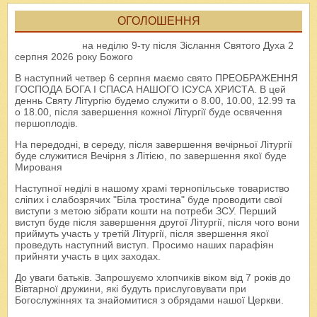
ОГОЛОШЕННЯ
на неділю 9-ту після Зіслання Святого Духа 2
серпня 2026 року Божого
В наступний четвер 6 серпня маємо свято ПРЕОБРАЖЕННЯ
ГОСПОДА БОГА І СПАСА НАШОГО ІСУСА ХРИСТА. В цей
деннь Святу Літургію будемо служити о 8.00, 10.00, 12.99 та
о 18.00, після завершення кожної Літургії буде освячення
першоплодів.
На передодні, в середу, після завершення вечірньої Літургії
буде служитися Вечірня з Літією, по завершення якої буде
Мированя
Наступної неділі в нашому храмі тернопільське товариство
сліпих і слабозрячих "Біла тростина" буде проводити свої
виступи з метою зібрати кошти на потреби ЗСУ. Перший
виступ буде після завершення другої Літургії, після чого вони
приймуть участь у третій Літургії, після звершення якої
проведуть наступний виступ. Просимо наших парафіян
прийняти участь в цих заходах.
До уваги батьків. Запрошуємо хлопчиків віком від 7 років до
Вівтарної дружини, які будуть прислуговувати при
Богослужіннях та знайомитися з обрядами нашої Церкви.