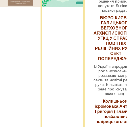
рішення прийн
депутати Львівс
міської ради
БЮРО КИЄВ
ГАЛИЦЬКО
ВЕРХОВНО
АРХИЄПИСКОП
УГКЦ У СПРА
НОВІТНІХ
РЕЛІГІЙНИХ РУ
СЕКТ
ПОПЕРЕДЖ
В Україні впродов
років незалежн
розвиваються р
секти та новітні ре
рухи. Більшість 
знає про існув
таких явищ
.
Колишньог
ієромонаха Ант
Григорія (План
позбавлен
клірицького с