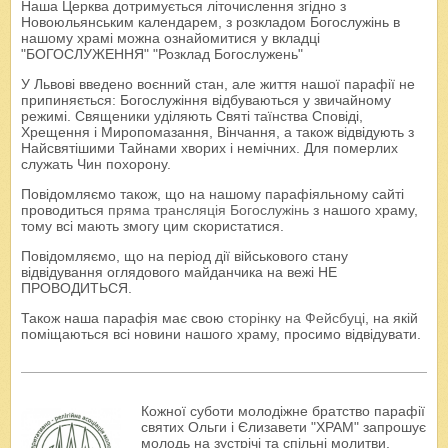
Наша Церква дотримується літочислення згідно з
Новоюльянським календарем, з розкладом Богослужінь в
нашому храмі можна ознайомитися у вкладці
"БОГОСЛУЖЕННЯ" "Розклад Богослужень"
У Львові введено воєнний стан, але життя нашої парафії не
припиняється: Богослужіння відбуваються у звичайному
режимі. Священики уділяють Святі таїнства Сповіді,
Хрещення і Миропомазання, Вінчання, а також відвідують з
Найсвятішими Тайнами хворих і немічних. Для померлих
служать Чин похорону.
Повідомляємо також, що на нашому парафіяльному сайті
проводиться
пряма трансляція Богослужінь
з нашого храму,
тому всі мають змогу цим скористатися.
Повідомляємо, що на період дії військового стану
відвідування оглядового майданчика на вежі НЕ
ПРОВОДИТЬСЯ.
Також наша парафія має свою
сторінку на Фейсбуці
, на якій
поміщаються всі новини нашого храму, просимо відвідувати.
Кожної суботи молодіжне братство парафії
святих Ольги і Єлизавети "ХРАМ" запрошує
молодь на зустрічі та спільні молитви.