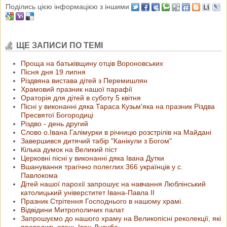
Поділись цією інформацією з іншими
ЩЕ ЗАПИСИ ПО ТЕМІ
Проща на батьківщину отців Вороновських
Пісня дня 19 липня
Різдвяна вистава дітей з Перемишлян
Храмовий празник нашої парафії
Ораторія для дітей в суботу 5 квітня
Пісні у виконанні дяка Тараса Кузьм'яка на празник Різдва
Пресвятої Богородиці
Різдво - день другий
Слово о.Івана Галімурки в річницю розстрілів на Майдані
Завершився дитячий табір "Канікули з Богом"
Кілька думок на Великий піст
Церковні пісні у виконанні дяка Івана Дутки
Вшанування трагічно полеглих 366 українців у с.
Павлокома
Дітей нашої парохії запрошує на навчання Люблінський
католицький універститет Івана-Павла ІІ
Празник Стрітення Господнього в нашому храмі.
Відвідини Митрополичих палат
Запрошуємо до нашого храму на Великопісні реколекції, які
проводить отець Іван Дулиба