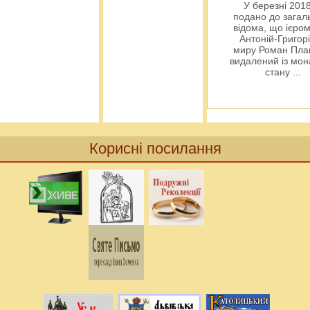
У березні 2018
подано до загал
відома, що ієро
Антоній-Григорі
миру Роман Пла
видалений із мо
стану
...
Корисні посилання