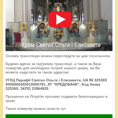
Онлайн трансляцію можна переглядати за цим
посиланням
Будемо вдячні за підтримку трансляції, а також за Ваші
пожертви для необхідних потреб нашого храму, які Ви
можете надіслати за такою адресою:
УГКЦ Парафії Святих Ольги і Єлизавети, UA 96 325365
0000000260010000781, AT "КРЕДОБАНК", Код банку
325365, ЗКПО 23964835
Прошення на Літурґію просимо подавати безпосередньо в
храмі
Також пожертву можна скласти тут: