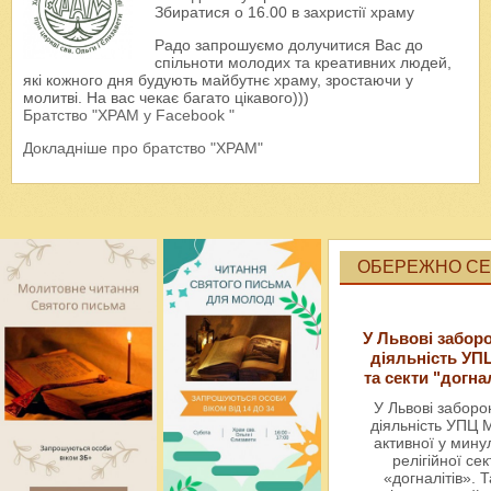
Збиратися о 16.00 в захристії храму
Радо запрошуємо долучитися Вас до
спільноти молодих та креативних людей,
які кожного дня будують майбутнє храму, зростаючи у
молитві. На вас чекає багато цікавого)))
Братство "ХРАМ у Facebook "
Докладніше про братство "ХРАМ"
ОБЕРЕЖНО СЕК
У Львові забор
діяльність УП
та секти "догна
У Львові забор
діяльність УПЦ 
активної у мин
релігійної сек
«догналітів». Т