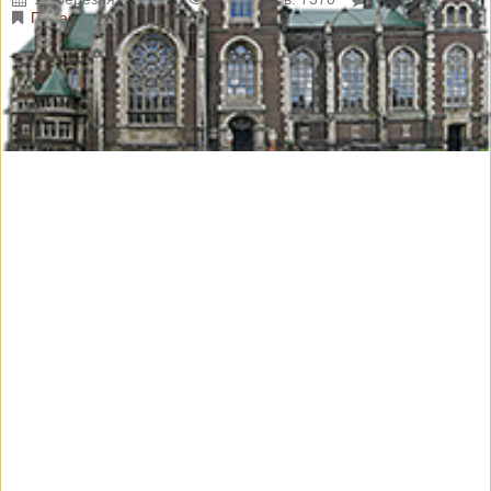
Парафіяльні новини
Пропонуємо Вашій увазі фрагмент парастасу у відеозапису,
який відслужив о. Ігор Калаш