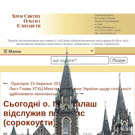
Храм Святих
Українська Греко-
Католицька Церква.
Ольги і
Львівська Архиєпархія,
Єлизавети
м.Львів,
пл.Кропивницького 1,
тел. (032)2334073, email:
olha-church@ukr.net
"Завжди пам'ятатимемо про смерть й у цій думці наближатимемося своїм серцем до Бога, та й
жалюгідними стануть в очах наших світські задоволення." (Св.Ісаак Сирійський)
Пошук
Ораторія 15 березня 2014
Лист Глави УГКЦ Міністрові оборони України щодо готовності
здійснювати капеланське служіння
Сьогодні о. Ігор Калаш
відслужив парастас
(сорокоусти)
12 березня 2014 р.
Переглядів: 7370
Коментарі: 0