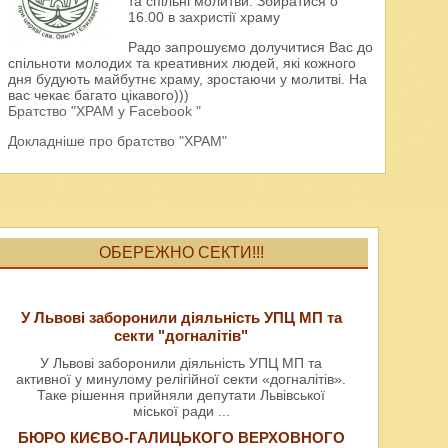
та спільні молитви. Збиратися о
16.00 в захристії храму
Радо запрошуємо долучитися Вас до
спільноти молодих та креативних людей, які кожного
дня будують майбутнє храму, зростаючи у молитві. На
вас чекає багато цікавого)))
Братство "ХРАМ у Facebook "
Докладніше про братство "ХРАМ"
ОБЕРЕЖНО СЕКТИ!!!
У Львові заборонили діяльність УПЦ МП та
секти "догналітів"
У Львові заборонили діяльність УПЦ МП та
активної у минулому релігійної секти «догналітів».
Таке рішення прийняли депутати Львівської
міської ради
...
БЮРО КИЄВО-ГАЛИЦЬКОГО ВЕРХОВНОГО