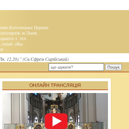
реко-Католицька Церква.
хиєпархія, м.Львів,
ького 1, тел.
, email:
olha-
et
(Лк. 12,20)." (Св.Єфрем Сирійський)
Пошук
ОНЛАЙН ТРАНСЛЯЦІЯ