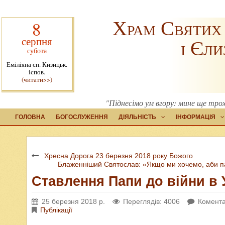
Храм Святих
8
серпня
і Єли
субота
Еміліяна єп. Кизицьк.
іспов.
(читати>>)
"Піднесімо ум вгору: мине ще трохи
ГОЛОВНА
БОГОСЛУЖЕННЯ
ДІЯЛЬНІСТЬ
ІНФОРМАЦІЯ
Хресна Дорога 23 березня 2018 року Божого
Блаженніший Святослав: «Якщо ми хочемо, аби па
Ставлення Папи до війни в 
25 березня 2018 р.
Переглядів: 4006
Комента
Публікації