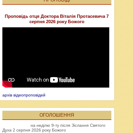
Проповідь отця Доктора Віталія Протасевича 7
серпня 2026 року Божого
архів відеопроповідей
ОГОЛОШЕННЯ
на неділю 9-ту після Зіслання Святого
Духа 2 серпня 2026 року Божого