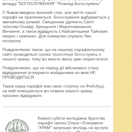
вкладці "БОГОСЛУЖЕННЯ" "Розклад Богослужень"
У Львові введено воєнний стан, але життя нашої
парафії не припиняється: Богослужіння відбуваються у
звичайному режимі. Священики уділяють Святі
таїнства Сповіді, Хрещення і Миропомазання,
Вінчання, а також відвідують з Найсвятішими Тайнами
хворих і немічних. Для померлих служать Чин
похорону.
Повідомляємо також, що на нашому парафіяльному
сайті проводиться
пряма трансляція Богослужінь
з
нашого храму, тому всі мають змогу цим скористатися.
Повідомляємо, що на період дії військового стану
відвідування оглядового майданчика на вежі НЕ
ПРОВОДИТЬСЯ.
Також наша парафія має свою
сторінку на Фейсбуці
,
на якій поміщаються всі новини нашого храму,
просимо відвідувати.
Кожної суботи молодіжне братство
парафії святих Ольги і Єлизавети
"ХРАМ" запрошує молодь на зустрічі