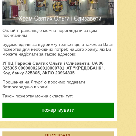
Онлайн трансляцію можна переглядати за цим
посиланням
Будемо вдячні за підтримку трансляції, а також за Ваші
пожертви для необхідних потреб нашого храму, які Ви
можете надіслати за такою адресою:
УГКЦ Парафії Святих Ольги і Єлизавети, UA 96
325365 0000000260010000781, AT "КРЕДОБАНК",
Код банку 325365, ЗКПО 23964835
Прошення на Літурґію просимо подавати
безпосередньо в храмі
Також пожертву можна скласти тут:
пожертвувати
ПРОПОВІДІ