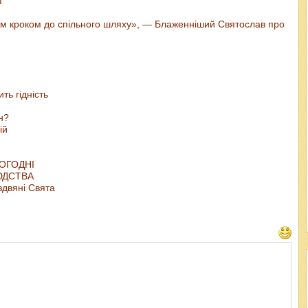
ї
шим кроком до спільного шляху», — Блаженніший Святослав про
ть гідність
н?
ій
ЬОГОДНІ
ЛЮДСТВА
здвяні Свята