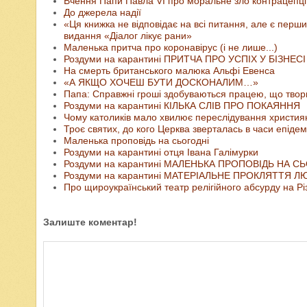
Вчення Папи Павла VI про моральне зло контрацепці
До джерела надії
«Ця книжка не відповідає на всі питання, але є пер
видання «Діалог лікує рани»
Маленька притча про коронавірус (і не лише...)
Роздуми на карантині ПРИТЧА ПРО УСПІХ У БІЗНЕСІ
На смерть британського малюка Альфі Евенса
«А ЯКЩО ХОЧЕШ БУТИ ДОСКОНАЛИМ…»
Папа: Справжні гроші здобуваються працею, що твори
Роздуми на карантині КІЛЬКА СЛІВ ПРО ПОКАЯННЯ
Чому католиків мало хвилює переслідування христия
Троє святих, до кого Церква зверталась в часи епідем
Маленька проповідь на сьогодні
Роздуми на карантині отця Івана Галімурки
Роздуми на карантині МАЛЕНЬКА ПРОПОВІДЬ НА С
Роздуми на карантині МАТЕРІАЛЬНЕ ПРОКЛЯТТЯ 
Про щироукраїнський театр релігійного абсурду на Рі
Залиште коментар!