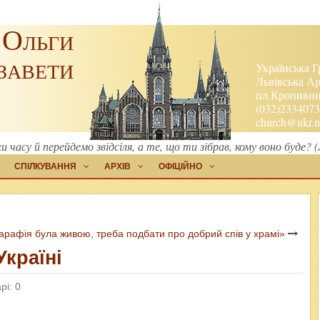
 Ольги
завети
Українська Г
Львівська Ар
пл.Кропивниц
(032)2334073
church@ukr.n
 часу й перейдемо звідсіля, а те, що ти зібрав, кому воно буде? 
СПІЛКУВАННЯ
АРХІВ
ОФІЦІЙНО
рафія була живою, треба подбати про добрий спів у храмі»
Україні
рі: 0