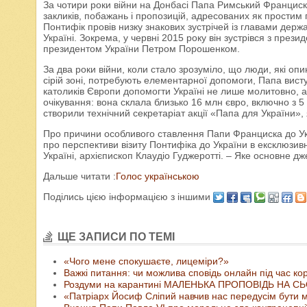
За чотири роки війни на Донбасі Папа Римський Франциск 
закликів, побажань і пропозицій, адресованих як простим
Понтифік провів низку знакових зустрічей із главами держав
Україні. Зокрема, у червні 2015 року він зустрівся з прези
президентом України Петром Порошенком.
За два роки війни, коли стало зрозуміло, що люди, які оп
сірій зоні, потребують елементарної допомоги, Папа виступи
католиків Європи допомогти Україні не лише молитовно, а
очікування: вона склала близько 16 млн євро, включно з 5
створили технічний секретаріат акції «Папа для України»,
Про причини особливого ставлення Папи Франциска до Укр
про перспективи візиту Понтифіка до України в ексклюзи
Україні, архієпископ Клаудіо Гуджеротті. – Яке основне 
Дальше читати :
Голос українською
Поділись цією інформацією з іншими
ЩЕ ЗАПИСИ ПО ТЕМІ
«Чого мене спокушаєте, лицеміри?»
Важкі питання: чи можлива сповідь онлайн під час ко
Роздуми на карантині МАЛЕНЬКА ПРОПОВІДЬ НА С
«Патріарх Йосиф Сліпий навчив нас передусім бути му