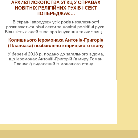
АРХИЄПИСКОПСТВА УГКЦ У СПРАВАХ
НОВІТНІХ РЕЛІГІЙНИХ РУХІВ І СЕКТ
ПОПЕРЕДЖАЄ…
В Україні впродовж усіх років незалежності
розвиваються різні секти та новітні релігійні рухи.
Більшість людей знає про існування таких явищ
...
Колишнього ієромонаха Антонія-Григорія
(Планчака) позбавлено клірицького стану
У березні 2018 р. подано до загального відома,
що ієромонах Антоній-Григорій (в миру Роман
Планчак) видалений із монашого стану
...