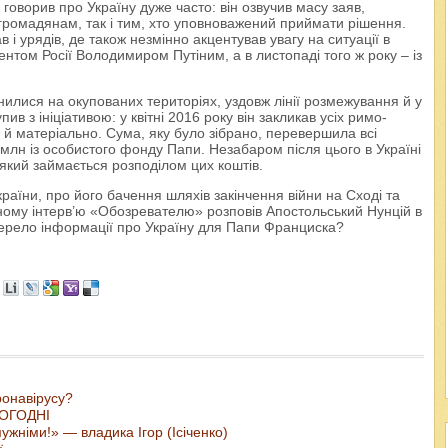
говорив про Україну дуже часто: він озвучив масу заяв,
 громадянам, так і тим, хто уповноважений приймати рішення.
 і урядів, де також незмінно акцентував увагу на ситуації в
дентом Росії Володимиром Путіним, а в листопаді того ж року – із
инилися на окупованих територіях, уздовж лінії розмежування й у
в з ініціативою: у квітні 2016 року він закликав усіх римо-
 й матеріально. Сума, яку було зібрано, перевершила всі
 млн із особистого фонду Папи. Незабаром після цього в Україні
 який займається розподілом цих коштів.
аїни, про його бачення шляхів закінчення війни на Сході та
вному інтерв’ю «Обозревателю» розповів Апостольський Нунцій в
джерело інформації про Україну для Папи Франциска?
ронавірусу?
ЬОГОДНІ
жніми!» — владика Ігор (Ісіченко)