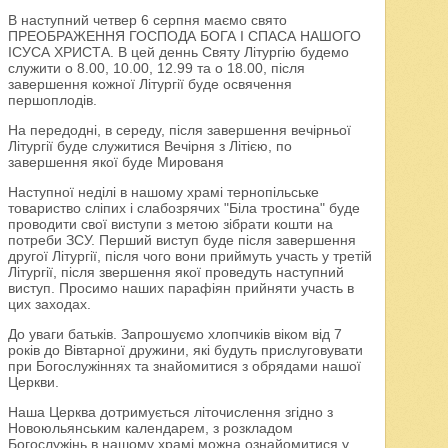
В наступний четвер 6 серпня маємо свято
ПРЕОБРАЖЕННЯ ГОСПОДА БОГА І СПАСА НАШОГО
ІСУСА ХРИСТА. В цей деннь Святу Літургію будемо
служити о 8.00, 10.00, 12.99 та о 18.00, після
завершення кожної Літургії буде освячення
першоплодів.
На передодні, в середу, після завершення вечірньої
Літургії буде служитися Вечірня з Літією, по
завершення якої буде Мированя
Наступної неділі в нашому храмі тернопільське
товариство сліпих і слабозрячих "Біла тростина" буде
проводити свої виступи з метою зібрати кошти на
потреби ЗСУ. Перший виступ буде після завершення
другої Літургії, після чого вони приймуть участь у третій
Літургії, після звершення якої проведуть наступний
виступ. Просимо наших парафіян прийняти участь в
цих заходах.
До уваги батьків. Запрошуємо хлопчиків віком від 7
років до Вівтарної дружини, які будуть прислуговувати
при Богослужіннях та знайомитися з обрядами нашої
Церкви.
Наша Церква дотримується літочислення згідно з
Новоюльянським календарем, з розкладом
Богослужінь в нашому храмі можна ознайомитися у