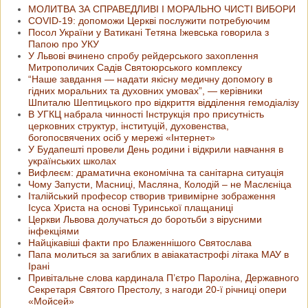
МОЛИТВА ЗА СПРАВЕДЛИВІ І МОРАЛЬНО ЧИСТІ ВИБОРИ
COVID-19: допоможи Церкві послужити потребуючим
Посол України у Ватикані Тетяна Іжевська говорила з
Папою про УКУ
У Львові вчинено спробу рейдерського захоплення
Митрополичих Садів Святоюрського комплексу
“Наше завдання — надати якісну медичну допомогу в
гідних моральних та духовних умовах”, — керівники
Шпиталю Шептицького про відкриття відділення гемодіалізу
В УГКЦ набрала чинності Інструкція про присутність
церковних структур, інституцій, духовенства,
богопосвячених осіб у мережі «Інтернет»
У Будапешті провели День родини і відкрили навчання в
українських школах
Вифлеєм: драматична економічна та санітарна ситуація
Чому Запусти, Масниці, Масляна, Колодій – не Маслєніца
Італійський професор створив тривимірне зображення
Ісуса Христа на основі Туринської плащаниці
Церкви Львова долучаться до боротьби з вірусними
інфекціями
Найцікавіші факти про Блаженнішого Святослава
Папа молиться за загиблих в авіакатастрофі літака МАУ в
Ірані
Привітальне слова кардинала П’єтро Пароліна, Державного
Секретаря Святого Престолу, з нагоди 20-ї річниці опери
«Мойсей»