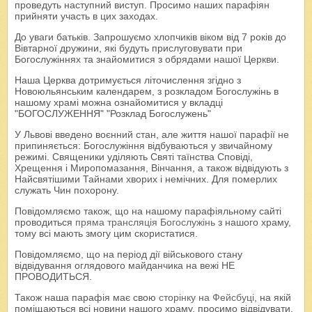
проведуть наступний виступ. Просимо наших парафіян
прийняти участь в цих заходах.
До уваги батьків. Запрошуємо хлопчиків віком від 7 років до
Вівтарної дружини, які будуть прислуговувати при
Богослужіннях та знайомитися з обрядами нашої Церкви.
Наша Церква дотримується літочислення згідно з
Новоюльянським календарем, з розкладом Богослужінь в
нашому храмі можна ознайомитися у вкладці
"БОГОСЛУЖЕННЯ" "Розклад Богослужень"
У Львові введено воєнний стан, але життя нашої парафії не
припиняється: Богослужіння відбуваються у звичайному
режимі. Священики уділяють Святі таїнства Сповіді,
Хрещення і Миропомазання, Вінчання, а також відвідують з
Найсвятішими Тайнами хворих і немічних. Для померлих
служать Чин похорону.
Повідомляємо також, що на нашому парафіяльному сайті
проводиться
пряма трансляція Богослужінь
з нашого храму,
тому всі мають змогу цим скористатися.
Повідомляємо, що на період дії військового стану
відвідування оглядового майданчика на вежі НЕ
ПРОВОДИТЬСЯ.
Також наша парафія має свою
сторінку на Фейсбуці
, на якій
поміщаються всі новини нашого храму, просимо відвідувати.