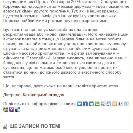
секулярним, як і Прага. Уже зараз 20 % католиків Сполученого
Королівства народилися за межами держави – і цей показник не
враховує сімей другого покоління. Тут, як і в інших країнах,
відсоток іноземців і вихідців з інших країн у християнських
Церквах найближчими роками неухильно зростатиме.
Буллівант не пропонує масштабних планів щодо
рехристиянізації або «нової євангелізації». Його найважливіший
висновок полягає в тому, що Церква більше не може робити
ніяких, навіть найменших припущень про християнську основу
вірувань і знань, притаманних європейським суспільствам.
Епоха «масового християнства» – віри за замовчуванням –
скінчилася. Європейські Церкви виживуть, але як значно менші
й відданіші у вірі спільноти. Їм доведеться вчитися діяти в
суспільстві, що не матиме особливого уявлення про те, як
ставитися до них і до їхнього цікавого й екзотичного способу
життя.
Що, насправді, дуже схоже на перші століття християнства.
Джерело :
Католицький оглядач
Поділись цією інформацією з іншими
ЩЕ ЗАПИСИ ПО ТЕМІ