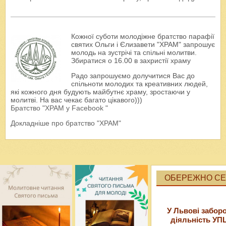
Кожної суботи молодіжне братство парафії
святих Ольги і Єлизавети "ХРАМ" запрошує
молодь на зустрічі та спільні молитви.
Збиратися о 16.00 в захристії храму
Радо запрошуємо долучитися Вас до
спільноти молодих та креативних людей,
які кожного дня будують майбутнє храму, зростаючи у
молитві. На вас чекає багато цікавого)))
Братство "ХРАМ у Facebook "
Докладніше про братство "ХРАМ"
ОБЕРЕЖНО СЕК
У Львові забор
діяльність УП