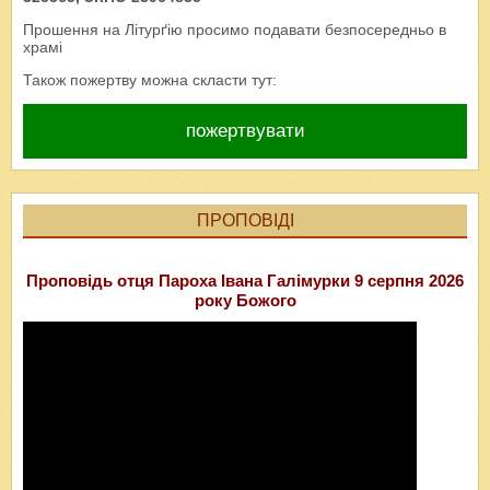
Прошення на Літурґію просимо подавати безпосередньо в
храмі
Також пожертву можна скласти тут:
пожертвувати
ПРОПОВІДІ
Проповідь отця Пароха Івана Галімурки 9 серпня 2026
року Божого