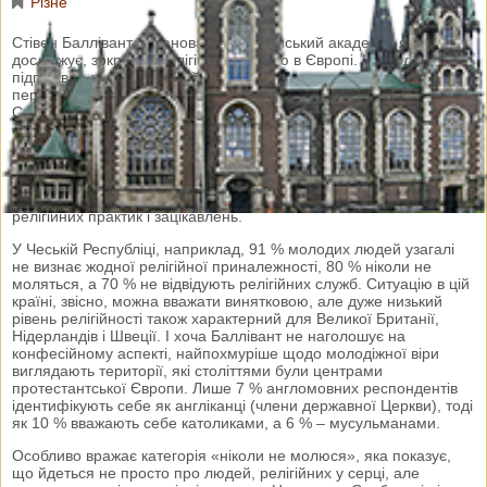
Різне
Стівен Баллівант – шанований британський академік, який
досліджує, зокрема, релігійну ситуацію в Європі. Нещодавно він
підготував доволі гнітючий матеріал про сучасний стан і
перспективи християнства на європейському континенті.
Спираючись на дані Всеєвропейського соціологічного
опитування, Баллівант опублікував короткий звіт «Релігійність
молоді в Європі», покликаний стати в пригоді католицьким
єпископам, які в жовтні цього року зберуться на Синод про
молодь у Римі. Звіт стосується релігійного світогляду молодих
людей віком від 16 до 29 років і вказує на вкрай низькі рівні
релігійних практик і зацікавлень.
У Чеській Республіці, наприклад, 91 % молодих людей узагалі
не визнає жодної релігійної приналежності, 80 % ніколи не
моляться, а 70 % не відвідують релігійних служб. Ситуацію в цій
країні, звісно, можна вважати винятковою, але дуже низький
рівень релігійності також характерний для Великої Британії,
Нідерландів і Швеції. І хоча Баллівант не наголошує на
конфесійному аспекті, найпохмуріше щодо молодіжної віри
виглядають території, які століттями були центрами
протестантської Європи. Лише 7 % англомовних респондентів
ідентифікують себе як англіканці (члени державної Церкви), тоді
як 10 % вважають себе католиками, а 6 % – мусульманами.
Особливо вражає категорія «ніколи не молюся», яка показує,
що йдеться не просто про людей, релігійних у серці, але