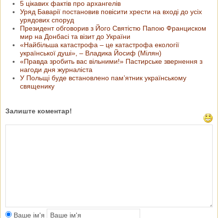
5 цікавих фактів про архангелів
Уряд Баварії постановив повісити хрести на вході до усіх
урядових споруд
Президент обговорив з Його Святістю Папою Франциском
мир на Донбасі та візит до України
«Найбільша катастрофа – це катастрофа екології
української душі», – Владика Йосиф (Мілян)
«Правда зробить вас вільними!» Пастирське звернення з
нагоди дня журналіста
У Польщі буде встановлено пам’ятник українському
священику
Залиште коментар!
Ваше ім'я