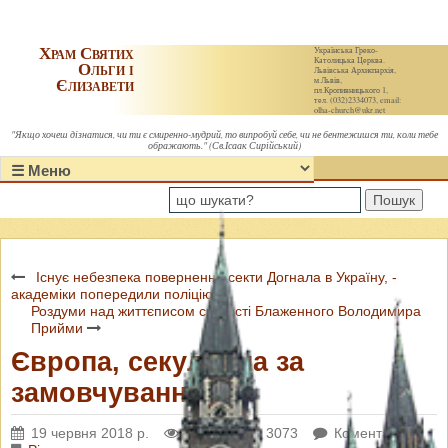
Храм Святих
Українська Греко-
Католицька Церква.
Ольги і
Львівська Архиєпархія,
Єлизавети
м.Львів,
пл.Кропивницького 1,
тел. (032)2334073, email:
olha-church@ukr.net
"Якщо хочеш дізнатися, чи ти є смиренно-мудрий, то випробуй себе, чи не бентежишся ти, коли тебе
ображають." (Св.Ісаак Сирійський)
Пошук
Існує небезпека повернення секти Догнала в Україну, -
академіки попередили поліцію
Роздуми над життєписом святості Блаженного Володимира
Прийми
Європа, секулярна за
замовчуванням
19 червня 2018 р.
Переглядів: 3073
Коментарі: 0