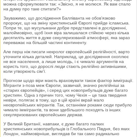
можна сформулювати так: «Звісно, я не молюся. Як вам спало
на думку про таке спитати?»
Зауважимо, що дослідження Балліванта не обов’язково
пророкує, що на зміну християнській Європі прийде ісламська.
Попри те, що мусульмани добре представлені в дослідженні,
малоймовірно, щоб їхня віра залишалася стійкою через кілька
десятиліть життя в дуже секуляризованій атмосфері, яка зараз
переважає на більшій частині континенту.
Але перш ніж писати некролог європейській релігійності, варто
уточнити кілька деталей. Наприклад, це дослідження охоплює
не все населення, а лише молодь, і є чимало аргументів на
користь того, що дорослі люди стають релігійно активнішими,
коли утворюють сім’ї.
Прогнози щодо віри мають враховувати також фактор імміграції.
Мігранти з-поза меж Європи, зазвичай, значно релігійніші за
«старих європейців», і серед цих новоприбульців дуже багато
християн. Одна з причин того, чому Чехія – це така твердиня
невіри, полягає в тому, що в цій країні вкрай мало
неєвропейських мігрантів. Так, останніми роками сюди прибуло
чимало іммігрантів, та вони здебільшого походять із інших
секуляризованих європейських держав.
У Великій Британії, навпаки, є дуже багато палких
християнських новоприбульців із Глобального Півдня, без яких
Лондон, найімовірніше, виглядав би так само радикально