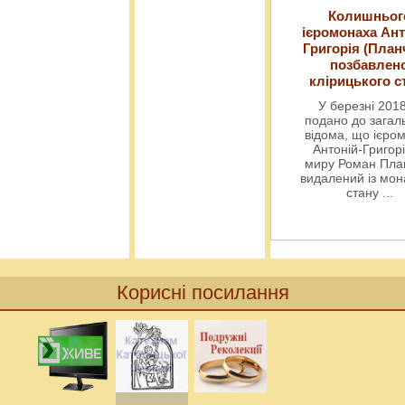
Колишньог
ієромонаха Ант
Григорія (План
позбавлен
клірицького с
У березні 2018
подано до загал
відома, що ієро
Антоній-Григорі
миру Роман Пла
видалений із мо
стану
...
Корисні посилання