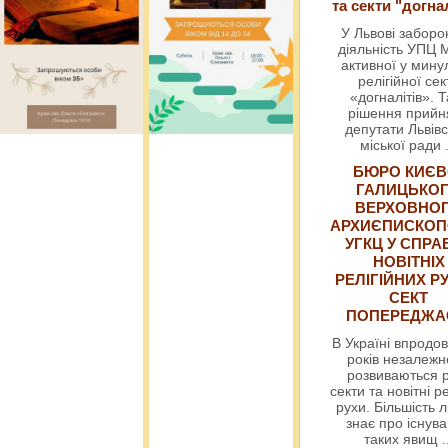
та секти "догна
У Львові забор
діяльність УПЦ 
активної у мин
релігійної сек
«догналітів». Т
рішення прийн
депутати Львівс
міської ради
БЮРО КИЄВ
ГАЛИЦЬКО
ВЕРХОВНО
АРХИЄПИСКОП
УГКЦ У СПРА
НОВІТНІХ
РЕЛІГІЙНИХ РУ
СЕКТ
ПОПЕРЕДЖ
В Україні впродов
років незалежн
розвиваються р
секти та новітні ре
рухи. Більшість 
знає про існув
таких явищ
.