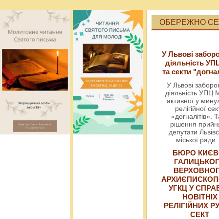
ОБЕРЕЖНО СЕК
У Львові забор
діяльність УП
та секти "догна
У Львові забор
діяльність УПЦ 
активної у мин
релігійної сек
«догналітів». Т
рішення прийн
депутати Львівс
міської ради
БЮРО КИЄВ
ГАЛИЦЬКО
ВЕРХОВНО
АРХИЄПИСКОП
УГКЦ У СПРА
НОВІТНІХ
РЕЛІГІЙНИХ РУ
СЕКТ