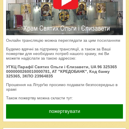
Онлайн трансляцію можна переглядати за цим
посиланням
Будемо вдячні за підтримку трансляції, а також за Ваші
пожертви для необхідних потреб нашого храму, які Ви
можете надіслати за такою адресою:
УГКЦ Парафії Святих Ольги і Єлизавети, UA 96 325365
0000000260010000781, AT "КРЕДОБАНК", Код банку
325365, ЗКПО 23964835
Прошення на Літурґію просимо подавати безпосередньо в
храмі
Також пожертву можна скласти тут:
пожертвувати