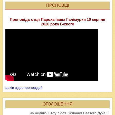
ПРОПОВІДІ
Проповідь отця Пароха Івана Галімурки 10 серпня
2026 року Божого
архів відеопроповідей
ОГОЛОШЕННЯ
на неділю 10-ту після Зіслання Святого Духа 9