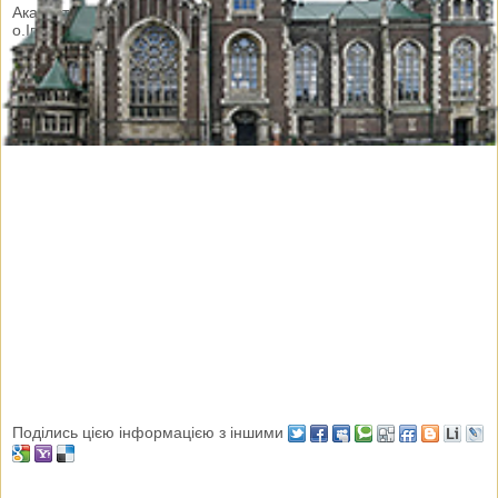
Акафіст до святого Священномученика Йосафата служать
о.Ігор Калаш і дяк Тарас Кузьм'як
Поділись цією інформацією з іншими