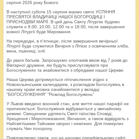
серпня 2026 року Божого
В наступної суботи 15 серпня маємо свято УСПІННЯ
ПРЕСВЯТОЇ ВЛАДИЧИЦІ НАШОЇ БОГОРОДИЦІ І
ПРИСНОДІВИ МАРІЇ. В цей день Святу Літургію будемо
служити о 8.00, 10.00, 12.00 та о 18.00, після завершення
кожної Літургії буде Мировання.
На передодні, в п'ятницю, після завершення вечірньої
Літургії буде служитися Вечірня з Літією з освяченням хліба,
вина, пшениці, олії.
До уваги батьків. Запрошуємо хлопчиків віком від 7 років до
Вівтарної дружини, які будуть прислуговувати при
Богослужіннях та знайомитися з обрядами нашої Церкви.
Наша Церква дотримується літочислення згідно з
Новоюльянським календарем, з розкладом Богослужінь в
нашому храмі можна ознайомитися у вкладці
"БОГОСЛУЖЕННЯ" "Розклад Богослужень"
У Львові введено воєнний стан, але життя нашої парафії не
припиняється: Богослужіння відбуваються у звичайному
режимі. Священики уділяють Святі таїнства Сповіді,
Хрещення і Миропомазання, Вінчання, а також відвідують з
Найсвятішими Тайнами хворих і немічних. Для померлих
служать Чин похорону.
Повідомляємо також, що на нашому парафіяльному сайті