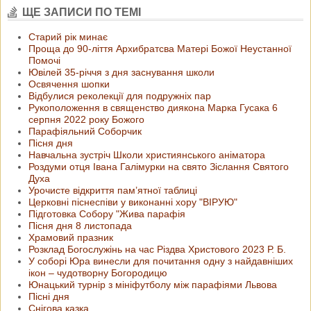
ЩЕ ЗАПИСИ ПО ТЕМІ
Старий рік минає
Проща до 90-ліття Архибратсва Матері Божої Неустанної
Помочі
Ювілей 35-річчя з дня заснування школи
Освячення шопки
Відбулися реколекції для подружніх пар
Рукоположення в священство диякона Марка Гусака 6
серпня 2022 року Божого
Парафіяльний Соборчик
Пісня дня
Навчальна зустріч Школи християнського аніматора
Роздуми отця Івана Галімурки на свято Зіслання Святого
Духа
Урочисте відкриття пам’ятної таблиці
Церковні піснеспіви у виконанні хору "ВІРУЮ"
Підготовка Собору "Жива парафія
Пісня дня 8 листопада
Храмовий празник
Розклад Богослужінь на час Різдва Христового 2023 Р. Б.
У соборі Юра винесли для почитання одну з найдавніших
ікон ‒ чудотворну Богородицю
Юнацький турнір з мініфутболу між парафіями Львова
Пісні дня
Снігова казка