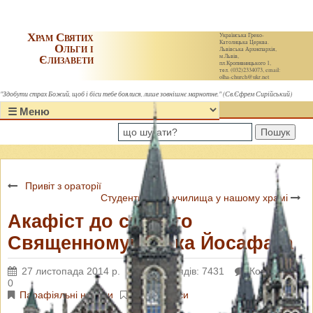
Храм Святих
Українська Греко-
Католицька Церква.
Ольги і
Львівська Архиєпархія,
Єлизавети
м.Львів,
пл.Кропивницького 1,
тел. (032)2334073, email:
olha-church@ukr.net
"Здобути страх Божий, щоб і біси тебе боялися, лише зовнішнє марнотне." (Св.Єфрем Сирійський)
Пошук
Привіт з ораторії
Студенти 28-го училища у нашому храмі
Акафіст до святого
Священномученика Йосафата
27 листопада 2014 р.
Переглядів: 7431
Коментарі:
0
Парафіяльні новини
Відеозаписи