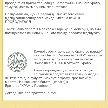
проводиться
пряма трансляція Богослужінь
з нашого храму,
тому всі мають змогу цим скористатися.
Повідомляємо, що на період дії військового стану
відвідування оглядового майданчика на вежі НЕ
ПРОВОДИТЬСЯ.
Також наша парафія має свою
сторінку на Фейсбуці
, на якій
поміщаються всі новини нашого храму, просимо відвідувати.
Кожної суботи молодіжне братство парафії
святих Ольги і Єлизавети "ХРАМ" запрошує
молодь на зустрічі та спільні молитви.
Збиратися о 16.00 в захристії храму
Радо запрошуємо долучитися Вас до
спільноти молодих та креативних людей,
які кожного дня будують майбутнє храму, зростаючи у
молитві. На вас чекає багато цікавого)))
Братство "ХРАМ у Facebook "
Докладніше про братство "ХРАМ"