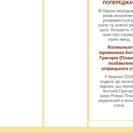
ПОПЕРЕДЖ
В Україні впродов
років незалежн
розвиваються р
секти та новітні ре
рухи. Більшість 
знає про існув
таких явищ
.
Колишньог
ієромонаха Ант
Григорія (План
позбавлен
клірицького с
У березні 2018
подано до загал
відома, що ієро
Антоній-Григорі
миру Роман Пла
видалений із мо
стану
...