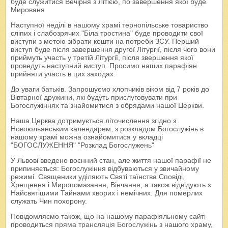
буде служитися Вечірня з Літією, по завершення якої буде
Мированя
Наступної неділі в нашому храмі тернопільське товариство
сліпих і слабозрячих "Біла тростина" буде проводити свої
виступи з метою зібрати кошти на потреби ЗСУ. Перший
виступ буде після завершення другої Літургії, після чого вони
приймуть участь у третій Літургії, після звершення якої
проведуть наступний виступ. Просимо наших парафіян
прийняти участь в цих заходах.
До уваги батьків. Запрошуємо хлопчиків віком від 7 років до
Вівтарної дружини, які будуть прислуговувати при
Богослужіннях та знайомитися з обрядами нашої Церкви.
Наша Церква дотримується літочислення згідно з
Новоюльянським календарем, з розкладом Богослужінь в
нашому храмі можна ознайомитися у вкладці
"БОГОСЛУЖЕННЯ" "Розклад Богослужень"
У Львові введено воєнний стан, але життя нашої парафії не
припиняється: Богослужіння відбуваються у звичайному
режимі. Священики уділяють Святі таїнства Сповіді,
Хрещення і Миропомазання, Вінчання, а також відвідують з
Найсвятішими Тайнами хворих і немічних. Для померлих
служать Чин похорону.
Повідомляємо також, що на нашому парафіяльному сайті
проводиться
пряма трансляція Богослужінь
з нашого храму,