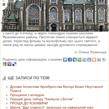
0
Парафіяльні новини
У СЗШ № 55 м. Львова урочисто зустрічали фігуру Св. Івана
Боско, що мандрує львівськими навчальними закладами ось уже
3 рік. З цієї нагоди було проведено урочисту лінійку в якій участь
взяв капелан СЗШ № 55 о. Ігор Демків. Лінійка завершилась
спільною молитвою та Літанією. Фігура Св. Боско перебуватиме
у школі до п'ятниці, а звідти помандрує іншими школами
Франківського району. Протягом тижня плануються відкриті
уроки, перегляд фільму та мультфільму про цього святого, а
також ряд не менш цікавих заходів духовного спрямування.
п. Олена Лозинська
Поділись цією інформацією з іншими
ЩЕ ЗАПИСИ ПО ТЕМІ
Духовні піснеспіви Архибратства Матері Божої Неустанної
Помочі
Прощання з колядою
Перший день табору "Канікули з Богом"
ПРОЩА ДО КОХАВИНИ
Школа "Дар плідності" запрошує на навчальний курс