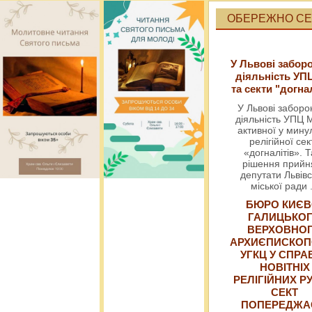
ОБЕРЕЖНО СЕК
У Львові забор
діяльність УП
та секти "догна
У Львові забор
діяльність УПЦ 
активної у мин
релігійної сек
«догналітів». Т
рішення прийн
депутати Львівс
міської ради
БЮРО КИЄВ
ГАЛИЦЬКО
ВЕРХОВНО
АРХИЄПИСКОП
УГКЦ У СПРА
НОВІТНІХ
РЕЛІГІЙНИХ РУ
СЕКТ
ПОПЕРЕДЖ