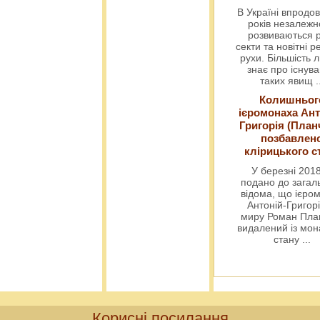
В Україні впродов
років незалежн
розвиваються р
секти та новітні ре
рухи. Більшість 
знає про існув
таких явищ
.
Колишньог
ієромонаха Ант
Григорія (План
позбавлен
клірицького с
У березні 2018
подано до загал
відома, що ієро
Антоній-Григорі
миру Роман Пла
видалений із мо
стану
...
Корисні посилання