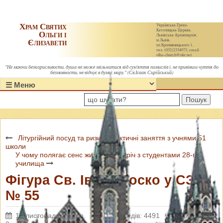
Храм Святих
Українська Греко-
Католицька Церква.
Ольги і
Львівська Архиєпархія,
Єлизавети
м.Львів,
пл.Кропивницького 1,
тел. (032)2334073, email:
olha-church@ukr.net
"Не маючи безкорисливости, душа не може звільнитися від сум'яття помислів і, не привівши чуття до
безмовности, не відчує в думці миру." (Св.Ісаак Сирійський)
Пошук
Літургійний посуд та ризи - практичні заняття з учнями 51
школи
У чому полягає сенс життя? - зустріч з студентами 28-го
училища
Фігура Св. Івана Боско у СЗШ
№ 55
14 листопада 2015 р.
Переглядів: 4491
Коментарі: