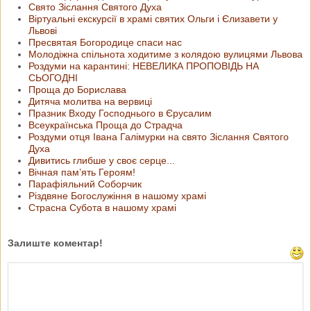
Свято Зіслання Святого Духа
Віртуальні екскурсії в храмі святих Ольги і Єлизавети у
Львові
Пресвятая Богородице спаси нас
Молодіжна спільнота ходитиме з колядою вулицями Львова
Роздуми на карантині: НЕВЕЛИКА ПРОПОВІДЬ НА
СЬОГОДНІ
Проща до Борислава
Дитяча молитва на вервиці
Празник Входу Господнього в Єрусалим
Всеукраїнська Проща до Страдча
Роздуми отця Івана Галімурки на свято Зіслання Святого
Духа
Дивитись глибше у своє серце...
Вічная пам’ять Героям!
Парафіяльний Соборчик
Різдвяне Богослужіння в нашому храмі
Страсна Субота в нашому храмі
Залиште коментар!