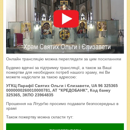
Онлайн трансляцію можна переглядати за цим
посиланням
Будемо вдячні за підтримку трансляції, а також за Ваші
пожертви для необхідних потреб нашого храму, які Ви
можете надіслати за такою адресою:
УГКЦ Парафії Святих Ольги і Єлизавети, UA 96 325365
0000000260010000781, AT "КРЕДОБАНК", Код банку
325365, ЗКПО 23964835
Прошення на Літурґію просимо подавати безпосередньо в
храмі
Також пожертву можна скласти тут: