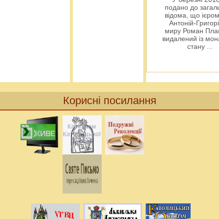
подано до загал
відома, що ієро
Антоній-Григорі
миру Роман Пла
видалений із мо
стану
...
Корисні посилання