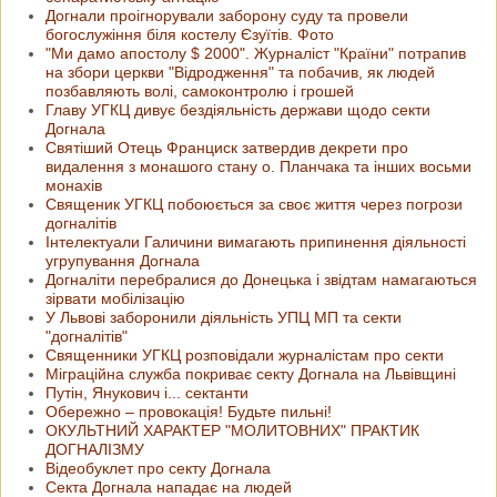
Догнали проігнорували заборону суду та провели
богослужіння біля костелу Єзуїтів. Фото
"Ми дамо апостолу $ 2000". Журналіст "Країни" потрапив
на збори церкви "Відродження" та побачив, як людей
позбавляють волі, самоконтролю і грошей
Главу УГКЦ дивує бездіяльність держави щодо секти
Догнала
Святіший Отець Франциск затвердив декрети про
видалення з монашого стану о. Планчака та інших восьми
монахів
Священик УГКЦ побоюється за своє життя через погрози
догналітів
Інтелектуали Галичини вимагають припинення діяльності
угрупування Догнала
Догналіти перебралися до Донецька і звідтам намагаються
зірвати мобілізацію
У Львові заборонили діяльність УПЦ МП та секти
"догналітів"
Священники УГКЦ розповідали журналістам про секти
Міграційна служба покриває секту Догнала на Львівщині
Путін, Янукович і... сектанти
Обережно – провокація! Будьте пильні!
ОКУЛЬТНИЙ ХАРАКТЕР "МОЛИТОВНИХ" ПРАКТИК
ДОГНАЛІЗМУ
Відеобуклет про секту Догнала
Секта Догнала нападає на людей