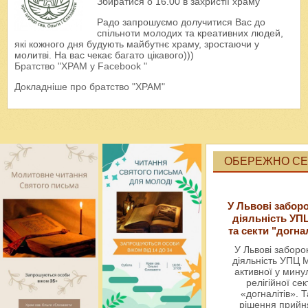
Збиратися о 16.00 в захристії храму
Радо запрошуємо долучитися Вас до
спільноти молодих та креативних людей,
які кожного дня будують майбутнє храму, зростаючи у
молитві. На вас чекає багато цікавого)))
Братство "ХРАМ у Facebook "
Докладніше про братство "ХРАМ"
ОБЕРЕЖНО СЕК
У Львові забор
діяльність УП
та секти "догна
У Львові забор
діяльність УПЦ 
активної у мин
релігійної сек
«догналітів». Т
рішення прийн