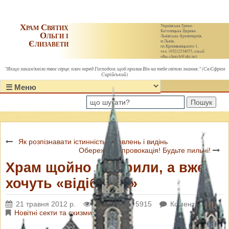
Храм Святих
Українська Греко-
Католицька Церква.
Ольги і
Львівська Архиєпархія,
Єлизавети
м.Львів,
пл.Кропивницького 1,
тел. (032)2334073, email:
olha-church@ukr.net
"Якщо закам'яніло твоє серце, плач перед Господом, щоб пролив Він на тебе світло знання." (Св.Єфрем
Сирійський)
Пошук
Як розпізнавати істинність об’явлень і видінь
Обережно – провокація! Будьте пильні!
Храм щойно відкрили, а вже
хочуть «відібрати»
21 травня 2012 р.
Переглядів: 5915
Коментарі: 0
Новітні секти та схизми