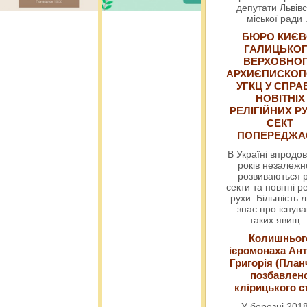
депутати Львівс
міської ради
БЮРО КИЄВ
ГАЛИЦЬКО
ВЕРХОВНО
АРХИЄПИСКОП
УГКЦ У СПРА
НОВІТНІХ
РЕЛІГІЙНИХ РУ
СЕКТ
ПОПЕРЕДЖ
В Україні впродов
років незалежн
розвиваються р
секти та новітні ре
рухи. Більшість 
знає про існув
таких явищ
.
Колишньог
ієромонаха Ант
Григорія (План
позбавлен
клірицького с
У березні 2018