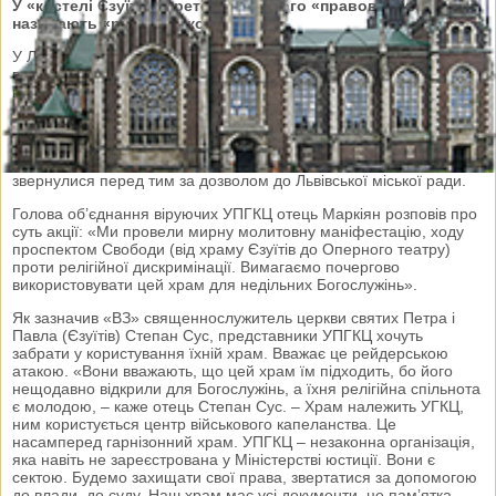
У «костелі Єзуїтів» претензії на нього «правовірних»
називають «рейдерською атакою».
У Львові назріває релігійний конфлікт. Вірні Української
правовірної греко-католицької церкви (в народі цю парафію
називають сектою догналівців, або угрупованням підгорецьких
монахів) хочуть, аби їхні літургії відбувалися у храмі святих
апостолів Петра і Павла (костелі Єзуїтів).
У неділю, 20 травня,
кількасот представників УПГКЦ зібралися біля храму, тримали в
руках транспаранти, читали молитви. Акцію провели законно –
звернулися перед тим за дозволом до Львівської міської ради.
Голова об’єднання віруючих УПГКЦ отець Маркіян розповів про
суть акції: «Ми провели мирну молитовну маніфестацію, ходу
проспектом Свободи (від храму Єзуїтів до Оперного театру)
проти релігійної дискримінації. Вимагаємо почергово
використовувати цей храм для недільних Богослужінь».
Як зазначив «ВЗ» священнослужитель церкви святих Петра і
Павла (Єзуїтів) Степан Сус, представники УПГКЦ хочуть
забрати у користування їхній храм. Вважає це рейдерською
атакою. «Вони вважають, що цей храм їм підходить, бо його
нещодавно відкрили для Богослужінь, а їхня релігійна спільнота
є молодою, – каже отець Степан Сус. – Храм належить УГКЦ,
ним користується центр військового капеланства. Це
насамперед гарнізонний храм. УПГКЦ – незаконна організація,
яка навіть не зареєстрована у Міністерстві юстиції. Вони є
сектою. Будемо захищати свої права, звертатися за допомогою
до влади, до суду. Наш храм має усі документи, це пам’ятка