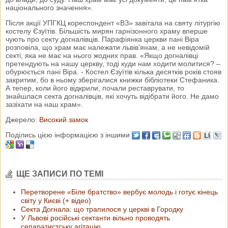
національного значення».
Після акції УПГКЦ кореспондент «ВЗ» завітала на святу літургію
костелу Єзуїтів. Більшість мирян гарнізонного храму вперше
чують про секту догналівців. Парафіянка церкви пані Віра
розповіла, що храм має належати львів’янам, а не невідомій
секті, яка не має на нього жодних прав. «Якщо догналівці
претендують на нашу церкву, тоді куди нам ходити молитися? –
обурюється пані Віра. - Костел Єзуїтів кілька десятків років стояв
закритим, бо в ньому зберігалися книжки бібліотеки Стефаника.
А тепер, коли його відкрили, почали реставрувати, то
знайшлася секта догналівців, які хочуть відібрати його. Не дамо
зазіхати на наш храм».
Джерело:
Високий замок
Поділись цією інформацією з іншими
ЩЕ ЗАПИСИ ПО ТЕМІ
Перетворене «Біле братство» вербує молодь і готує кінець
світу у Києві (+ відео)
Секта Догнала: що трапилося у церкві в Городку
У Львові російські сектанти вільно проводять
сепаратистську агітацію