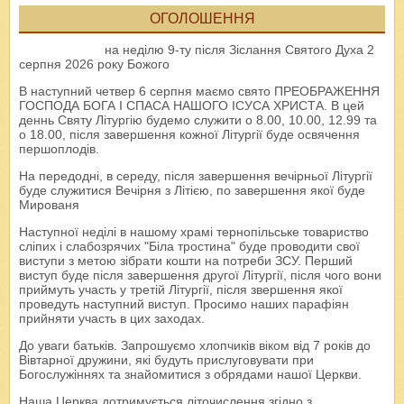
ОГОЛОШЕННЯ
на неділю 9-ту після Зіслання Святого Духа 2
серпня 2026 року Божого
В наступний четвер 6 серпня маємо свято ПРЕОБРАЖЕННЯ
ГОСПОДА БОГА І СПАСА НАШОГО ІСУСА ХРИСТА. В цей
деннь Святу Літургію будемо служити о 8.00, 10.00, 12.99 та
о 18.00, після завершення кожної Літургії буде освячення
першоплодів.
На передодні, в середу, після завершення вечірньої Літургії
буде служитися Вечірня з Літією, по завершення якої буде
Мированя
Наступної неділі в нашому храмі тернопільське товариство
сліпих і слабозрячих "Біла тростина" буде проводити свої
виступи з метою зібрати кошти на потреби ЗСУ. Перший
виступ буде після завершення другої Літургії, після чого вони
приймуть участь у третій Літургії, після звершення якої
проведуть наступний виступ. Просимо наших парафіян
прийняти участь в цих заходах.
До уваги батьків. Запрошуємо хлопчиків віком від 7 років до
Вівтарної дружини, які будуть прислуговувати при
Богослужіннях та знайомитися з обрядами нашої Церкви.
Наша Церква дотримується літочислення згідно з