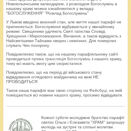
Новоюльянським календарем, з розкладом Богослужінь в
нашому храмі можна ознайомитися у вкладці
"БОГОСЛУЖЕННЯ" "Розклад Богослужень"
У Львові введено воєнний стан, але життя нашої парафії не
припиняється: Богослужіння відбуваються у звичайному
режимі. Священики уділяють Святі таїнства Сповіді,
Хрещення і Миропомазання, Вінчання, а також відвідують з
Найсвятішими Тайнами хворих і немічних. Для померлих
служать Чин похорону.
Повідомляємо також, що на нашому парафіяльному сайті
проводиться
пряма трансляція Богослужінь
з нашого храму,
тому всі мають змогу цим скористатися.
Повідомляємо, що на період дії військового стану
відвідування оглядового майданчика на вежі НЕ
ПРОВОДИТЬСЯ.
Також наша парафія має свою
сторінку на Фейсбуці
, на якій
поміщаються всі новини нашого храму, просимо відвідувати.
Кожної суботи молодіжне братство парафії
святих Ольги і Єлизавети "ХРАМ" запрошує
молодь на зустрічі та спільні молитви.