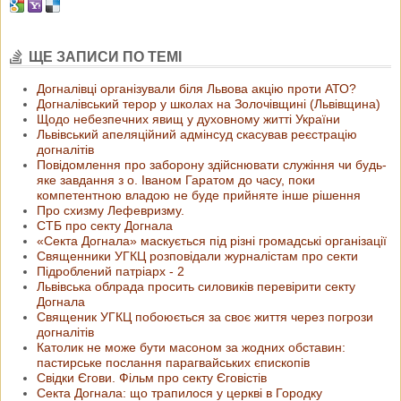
ЩЕ ЗАПИСИ ПО ТЕМІ
Догналівці організували біля Львова акцію проти АТО?
Догналівський терор у школах на Золочівщині (Львівщина)
Щодо небезпечних явищ у духовному житті України
Львівський апеляційний адмінсуд скасував реєстрацію
догналітів
Повідомлення про заборону здійснювати служіння чи будь-
яке завдання з о. Іваном Гаратом до часу, поки
компетентною владою не буде прийняте інше рішення
Про схизму Лефевризму.
СТБ про секту Догнала
«Секта Догнала» маскується під різні громадські організації
Священники УГКЦ розповідали журналістам про секти
Підроблений патріарх - 2
Львівська облрада просить силовиків перевірити секту
Догнала
Священик УГКЦ побоюється за своє життя через погрози
догналітів
Католик не може бути масоном за жодних обставин:
пастирське послання парагвайських єпископів
Свідки Єгови. Фільм про секту Єговістів
Секта Догнала: що трапилося у церкві в Городку