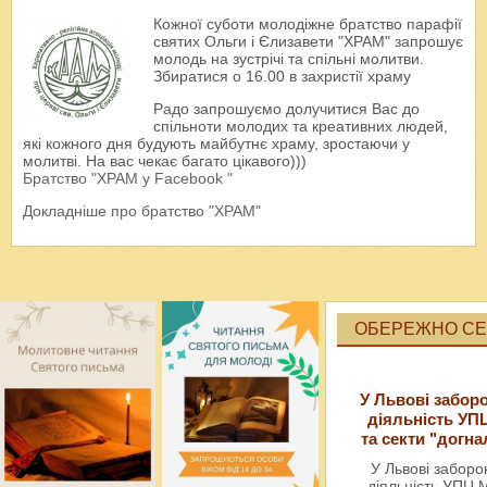
Кожної суботи молодіжне братство парафії
святих Ольги і Єлизавети "ХРАМ" запрошує
молодь на зустрічі та спільні молитви.
Збиратися о 16.00 в захристії храму
Радо запрошуємо долучитися Вас до
спільноти молодих та креативних людей,
які кожного дня будують майбутнє храму, зростаючи у
молитві. На вас чекає багато цікавого)))
Братство "ХРАМ у Facebook "
Докладніше про братство "ХРАМ"
ОБЕРЕЖНО СЕК
У Львові забор
діяльність УП
та секти "догна
У Львові забор
діяльність УПЦ 