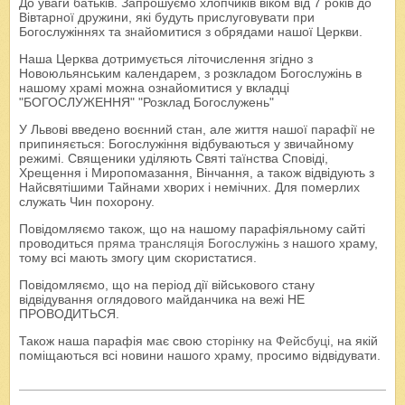
До уваги батьків. Запрошуємо хлопчиків віком від 7 років до
Вівтарної дружини, які будуть прислуговувати при
Богослужіннях та знайомитися з обрядами нашої Церкви.
Наша Церква дотримується літочислення згідно з
Новоюльянським календарем, з розкладом Богослужінь в
нашому храмі можна ознайомитися у вкладці
"БОГОСЛУЖЕННЯ" "Розклад Богослужень"
У Львові введено воєнний стан, але життя нашої парафії не
припиняється: Богослужіння відбуваються у звичайному
режимі. Священики уділяють Святі таїнства Сповіді,
Хрещення і Миропомазання, Вінчання, а також відвідують з
Найсвятішими Тайнами хворих і немічних. Для померлих
служать Чин похорону.
Повідомляємо також, що на нашому парафіяльному сайті
проводиться
пряма трансляція Богослужінь
з нашого храму,
тому всі мають змогу цим скористатися.
Повідомляємо, що на період дії військового стану
відвідування оглядового майданчика на вежі НЕ
ПРОВОДИТЬСЯ.
Також наша парафія має свою
сторінку на Фейсбуці
, на якій
поміщаються всі новини нашого храму, просимо відвідувати.