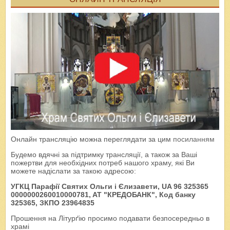
Онлайн трансляцію можна переглядати за цим
посиланням
Будемо вдячні за підтримку трансляції, а також за Ваші
пожертви для необхідних потреб нашого храму, які Ви
можете надіслати за такою адресою:
УГКЦ Парафії Святих Ольги і Єлизавети, UA 96 325365
0000000260010000781, AT "КРЕДОБАНК", Код банку
325365, ЗКПО 23964835
Прошення на Літурґію просимо подавати безпосередньо в
храмі