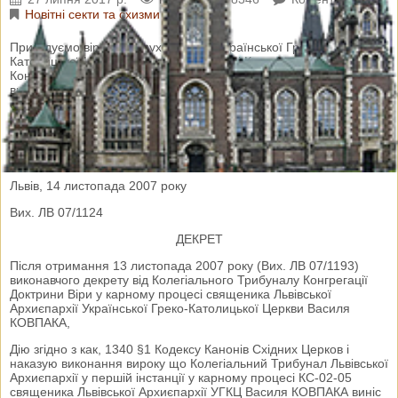
Новітні секти та схизми
Пригадуємо вірним та духовенству Української Греко-
Католицької Церкви, що ще у 2007 році Колегіальний Трибунал
Конгрегації Доктрини Віри визнано священика Василя КОВПАКА
винним у вчинені злочину схизми та винесено кару великої
екскомуніки. Нижче подаємо текст декрету для Вашого
ознайомлення.
УКРАЇНСЬКА ГРЕКО-КАТОЛИЦЬКА ЦЕРКВА Курія Львівської
Архиєпархії
Львів, 14 листопада 2007 року
Вих. ЛВ 07/1124
ДЕКРЕТ
Після отримання 13 листопада 2007 року (Вих. ЛВ 07/1193)
виконавчого декрету від Колегіального Трибуналу Конгрегації
Доктрини Віри у карному процесі священика Львівської
Архиєпархії Української Греко-Католицької Церкви Василя
КОВПАКА,
Дію згідно з как, 1340 §1 Кодексу Канонів Східних Церков і
наказую виконання вироку що Колегіальний Трибунал Львівської
Архиєпархії у першій інстанції у карному процесі КС-02-05
священика Львівської Архиєпархії УГКЦ Василя КОВПАКА виніс