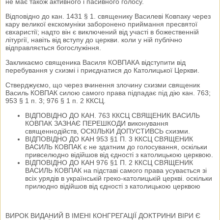
не має також активного і пасивного голосу.
Відповідно до кан. 1431 § 1. священику Василеві Ковпаку через
кару великої екскомуніки заборонено приймання пресвятої
євхаристії; надто він є виключений від участі в божественній
літургії, навіть від вступу до церкви. коли у ній публічно
відправляється богослужіння.
Закликаємо священика Василя КОВПАКА відступити від
перебування у схизмі і приєднатися до Католицької Церкви.
Стверджуємо, що через вчинення злочину схизми священик
Василь КОВПАК силою самого права підпадає під дію кан. 763;
953 § 1 п. 3; 976 § 1 п. 2 ККСЦ.
ВІДПОВІДНО ДО КАН. 763 ККСЦ СВЯЩЕНИК ВАСИЛЬ
КОВПАК ЗАЗНАЄ ПЕРЕШКОДИ виконування
священнодійств, ОСКІЛЬКИ ДОПУСТИВСЬ схизми.
ВІДПОВІДНО ДО КАН 953 §1 П. 3 ККСЦ СВЯЩЕНИК
ВАСИЛЬ КОВПАК є не здатним до голосування, оскільки
привселюдно відійшов від єдності з католицькою церквою.
ВІДПОВІДНО ДО КАН 976 §1 П. 2 ККСЦ СВЯЩЕНИК
ВАСИЛЬ КОВПАК на підставі самого права усувається зі
всіх урядів в українській греко-католицькій церкві. оскільки
прилюдно відійшов від єдності з католицькою церквою
ВИРОК ВИДАНИЙ В ІМЕНІ КОНГРЕГАЦІЇ ДОКТРИНИ ВІРИ Є