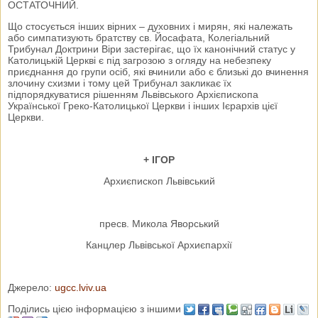
ОСТАТОЧНИЙ.
Що стосується інших вірних – духовних і мирян, які належать
або симпатизують братству св. Йосафата, Колегіальний
Трибунал Доктрини Віри застерігає, що їх канонічний статус у
Католицькій Церкві є під загрозою з огляду на небезпеку
приєднання до групи осіб, які вчинили або є близькі до вчинення
злочину схизми і тому цей Трибунал закликає їх
підпорядкуватися рішенням Львівського Архієпископа
Української Греко-Католицької Церкви і інших Ієрархів цієї
Церкви.
+ ІГОР
Архиєпископ Львівський
пресв. Микола Яворський
Канцлер Львівської Архиєпархії
Джерело:
ugcc.lviv.ua
Поділись цією інформацією з іншими