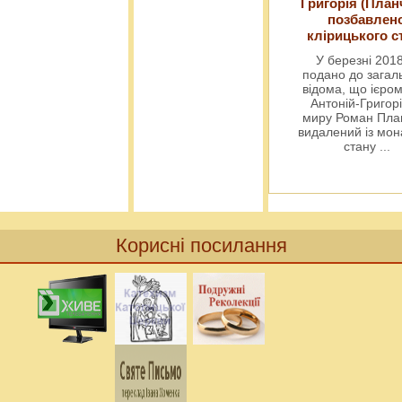
Григорія (План
позбавлен
клірицького с
У березні 2018
подано до загал
відома, що ієро
Антоній-Григорі
миру Роман Пла
видалений із мо
стану
...
Корисні посилання