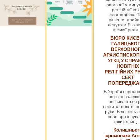
активної у мин
релігійної сек
«догналітів». Т
рішення прийн
депутати Львівс
міської ради
БЮРО КИЄВ
ГАЛИЦЬКО
ВЕРХОВНО
АРХИЄПИСКОП
УГКЦ У СПРА
НОВІТНІХ
РЕЛІГІЙНИХ РУ
СЕКТ
ПОПЕРЕДЖ
В Україні впродов
років незалежн
розвиваються р
секти та новітні ре
рухи. Більшість 
знає про існув
таких явищ
.
Колишньог
ієромонаха Ант