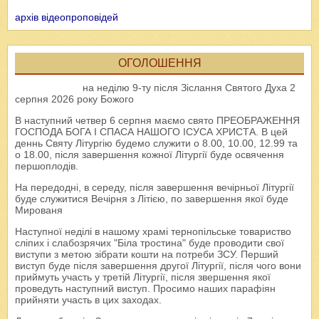
архів відеопроповідей
ОГОЛОШЕННЯ
на неділю 9-ту після Зіслання Святого Духа 2
серпня 2026 року Божого
В наступний четвер 6 серпня маємо свято ПРЕОБРАЖЕННЯ
ГОСПОДА БОГА І СПАСА НАШОГО ІСУСА ХРИСТА. В цей
деннь Святу Літургію будемо служити о 8.00, 10.00, 12.99 та
о 18.00, після завершення кожної Літургії буде освячення
першоплодів.
На передодні, в середу, після завершення вечірньої Літургії
буде служитися Вечірня з Літією, по завершення якої буде
Мированя
Наступної неділі в нашому храмі тернопільське товариство
сліпих і слабозрячих "Біла тростина" буде проводити свої
виступи з метою зібрати кошти на потреби ЗСУ. Перший
виступ буде після завершення другої Літургії, після чого вони
приймуть участь у третій Літургії, після звершення якої
проведуть наступний виступ. Просимо наших парафіян
прийняти участь в цих заходах.