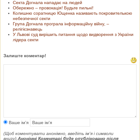
Секта Догнала нападає на людей
Обережно – провокація! Будьте пильні!
Колишню соратницю Ющенка називають покровителькою
небезпечної секти
Група Догнала програла інформаційну війну, –
релігієзнавець
У Львові суд вирішить питання щодо видворення з України
лідера секти
Залиште коментар!
Ваше ім'я
(Щоб коментувати анонімно, введіть ім'я і символи
внизу).
Анонімні Коментарі буде опубліковано після