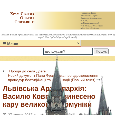
Храм Святих
Українська Греко-
Католицька Церква.
Ольги і
Львівська Архиєпархія,
Єлизавети
м.Львів,
пл.Кропивницького 1,
тел. (032)2334073, email:
olha-church@ukr.net
"Молися Богові, проливаючи сльози перед Його благодаттю. Тоді твоя молитва буде як кадило (Пс. 140, 2)
перед Ним." (Св.Єфрем Сирійський)
Пошук
Проща до села Довге
Новий документ Папи Франциска про вдосконалення
процедур беатифікації та канонізації (Повний текст)
Львівська Архиєпархія:
Василю Ковпаку винесено
кару великої екскомуніки
27 липня 2017 р.
Переглядів: 8346
Коментарі: 0