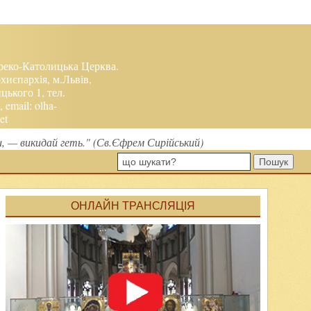
реко-Католицька Церква.
хиєпархія, м.Львів,
ького 1, тел.
, email:
olha-
et
ми, — викидай геть." (Св.Єфрем Сирійський)
Пошук
ОНЛАЙН ТРАНСЛЯЦІЯ