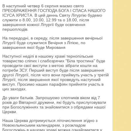
В наступний четвер 6 серпня маємо свято
ПРЕОБРАЖЕННЯ ГОСПОДА БОГА І СПАСА НАШОГО
ІСУСА ХРИСТА. В цей деннь Святу Літургію будемо
служити о 8.00, 10.00, 12.99 та о 18.00, після
завершення кожної Літургії буде освячення
першоплодів.
На передодні, в середу, після завершення вечірньої
Літургії буде служитися Вечірня з Літією, по
завершення якої буде Мированя
Наступної неділі в нашому храмі тернопільське
товариство сліпих і слабозрячих "Біла тростина" буде
проводити свої виступи з метою зібрати кошти на
потреби ЗСУ. Перший виступ буде після завершення
другої Літургії, після чого вони приймуть участь у третій
Літургії, після звершення якої проведуть наступний
виступ. Просимо наших парафіян прийняти участь в
цих заходах.
До уваги батьків. Запрошуємо хлопчиків віком від 7
років до Вівтарної дружини, які будуть прислуговувати
при Богослужіннях та знайомитися з обрядами нашої
Церкви.
Наша Церква дотримується літочислення згідно з
Новоюльянським календарем, з розкладом
Богослужінь в нашому храмі можна ознайомитися у