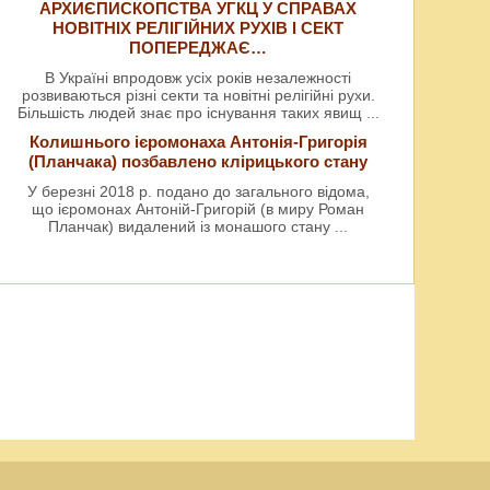
АРХИЄПИСКОПСТВА УГКЦ У СПРАВАХ
НОВІТНІХ РЕЛІГІЙНИХ РУХІВ І СЕКТ
ПОПЕРЕДЖАЄ…
В Україні впродовж усіх років незалежності
розвиваються різні секти та новітні релігійні рухи.
Більшість людей знає про існування таких явищ
...
Колишнього ієромонаха Антонія-Григорія
(Планчака) позбавлено клірицького стану
У березні 2018 р. подано до загального відома,
що ієромонах Антоній-Григорій (в миру Роман
Планчак) видалений із монашого стану
...