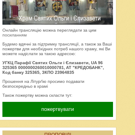
Онлайн трансляцію можна переглядати за цим
посиланням
Будемо вдячні за підтримку трансляції, а також за Ваші
пожертви для необхідних потреб нашого храму, які Ви
можете надіслати за такою адресою:
УГКЦ Парафії Святих Ольги і Єлизавети, UA 96
325365 0000000260010000781, AT "КРЕДОБАНК",
Код банку 325365, ЗКПО 23964835
Прошення на Літурґію просимо подавати
безпосередньо в храмі
Також пожертву можна скласти тут:
пожертвувати
ПРОПОВІДІ