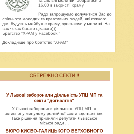
та спільні молитви. Збиратися о
16.00 в захристії храму
Радо запрошуємо долучитися Вас до
спільноти молодих та креативних людей, які кожного
дня будують майбутнє храму, зростаючи у молитві. На
вас чекає багато цікавого)))
Братство "ХРАМ у Facebook "
Докладніше про братство "ХРАМ"
ОБЕРЕЖНО СЕКТИ!!!
У Львові заборонили діяльність УПЦ МП та
секти "догналітів"
У Львові заборонили діяльність УПЦ МП та
активної у минулому релігійної секти «догналітів».
Таке рішення прийняли депутати Львівської
міської ради
...
БЮРО КИЄВО-ГАЛИЦЬКОГО ВЕРХОВНОГО