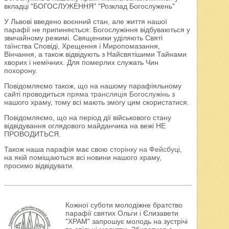
вкладці "БОГОСЛУЖЕННЯ" "Розклад Богослужень"
У Львові введено воєнний стан, але життя нашої
парафії не припиняється: Богослужіння відбуваються у
звичайному режимі. Священики уділяють Святі
таїнства Сповіді, Хрещення і Миропомазання,
Вінчання, а також відвідують з Найсвятішими Тайнами
хворих і немічних. Для померлих служать Чин
похорону.
Повідомляємо також, що на нашому парафіяльному
сайті проводиться
пряма трансляція Богослужінь
з
нашого храму, тому всі мають змогу цим скористатися.
Повідомляємо, що на період дії військового стану
відвідування оглядового майданчика на вежі НЕ
ПРОВОДИТЬСЯ.
Також наша парафія має свою
сторінку на Фейсбуці
,
на якій поміщаються всі новини нашого храму,
просимо відвідувати.
Кожної суботи молодіжне братство
парафії святих Ольги і Єлизавети
"ХРАМ" запрошує молодь на зустрічі