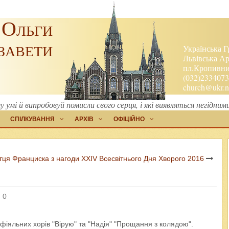
 Ольги
завети
Українська Г
Львівська Ар
пл.Кропивниц
(032)2334073
church@ukr.n
 умі й випробовуй помисли свого серця, і які виявляться негідни
СПІЛКУВАННЯ
АРХІВ
ОФІЦІЙНО
ця Франциска з нагоди XXIV Всесвітнього Дня Хворого 2016
 0
фіяльних хорів "Вірую" та "Надія" "Прощання з колядою".