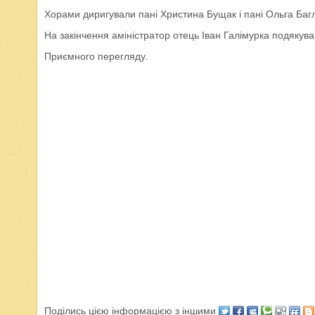
Хорами диригували пані Христина Бущак і пані Ольга Баг
На закінчення аміністратор отець Іван Галімурка подякув
Приємного перегляду.
Поділись цією інформацією з іншими