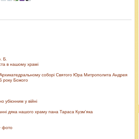
. Б.
ста в нашому храмі
 в Архикатедральному соборі Святого Юра Митрополита Андрея
6 року Божого
о убієнним у війні
анні дяка нашого храму пана Тараса Кузм'яка
+ фото