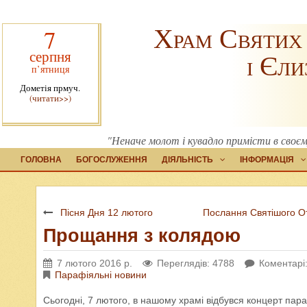
Храм Святих
7
серпня
і Єли
п’ятниця
Дометія прмуч.
(читати>>)
"Неначе молот і кувадло примісти в своєму
ГОЛОВНА
БОГОСЛУЖЕННЯ
ДІЯЛЬНІСТЬ
ІНФОРМАЦІЯ
Пісня Дня 12 лютого
Послання Святішого От
Прощання з колядою
7 лютого 2016 р.
Переглядів: 4788
Коментарі:
Парафіяльні новини
Сьогодні, 7 лютого, в нашому храмі відбувся концерт пара