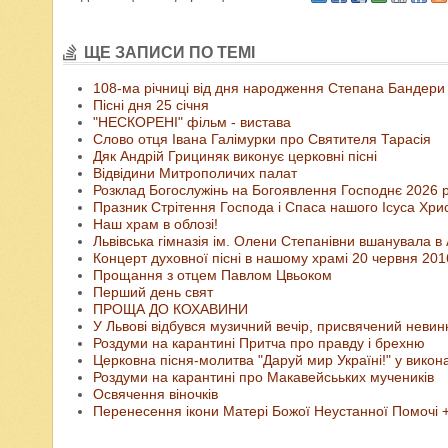
ЩЕ ЗАПИСИ ПО ТЕМІ
108-ма річниці від дня народження Степана Бандери
Пісні дня 25 січня
"НЕСКОРЕНІ" фільм - вистава
Слово отця Івана Галімурки про Святителя Тарасія
Дяк Андрій Грициняк виконує церковні пісні
Відвідини Митрополичих палат
Розклад Богослужінь на Богоявлення Господнє 2026 р
Празник Стрітення Господа і Спаса нашого Ісуса Хри
Наш храм в облозі!
Львівська гімназія ім. Олени Степанівни вшанувала
Концерт духовної пісні в нашому храмі 20 червня 201
Прощання з отцем Павлом Цвьоком
Перший день свят
ПРОЩА ДО КОХАВИНИ
У Львові відбувся музичний вечір, присвячений невинн
Роздуми на карантині Притча про правду і брехню
Церковна пісня-молитва "Даруй мир Україні!" у викон
Роздуми на карантині про Макавейсььких мучеників
Освячення віночків
Перенесення ікони Матері Божої Неустанної Помочі 