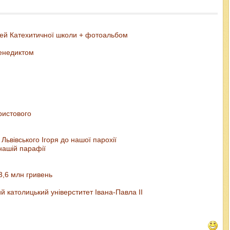
тей Катехитичної школи + фотоальбом
Венедиктом
ристового
Львівського Ігоря до нашої парохії
нашій парафії
3,6 млн гривень
й католицький універститет Івана-Павла ІІ