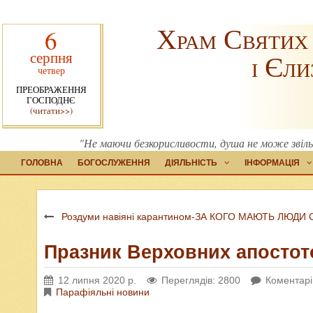
Храм Святих
6
серпня
і Єли
четвер
ПРЕОБРАЖЕННЯ
ГОСПОДНЄ
(читати>>)
"Не маючи безкорисливости, душа не може звільни
ГОЛОВНА
БОГОСЛУЖЕННЯ
ДІЯЛЬНІСТЬ
ІНФОРМАЦІЯ
Роздуми навіяні карантином-ЗА КОГО МАЮТЬ ЛЮДИ
Празник Верховних апостото
12 липня 2020 р.
Переглядів: 2800
Коментарі
Парафіяльні новини