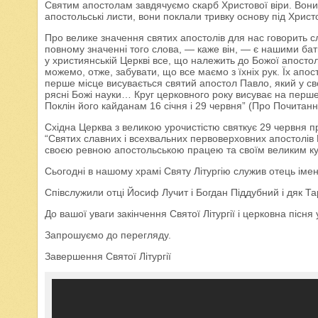
Святим апостолам завдячуємо скарб Христової віри. Вони
апостольські листи, вони поклали тривку основу під Христ
Про велике значення святих апостолів для нас говорить 
повному значенні того слова, — каже він, — є нашими бать
у християнській Церкві все, що належить до Божої апостольс
можемо, отже, забувати, що все маємо з їхніх рук. Їх ап
перше місце висувається святий апостол Павло, який у св
рясні Божі науки… Круг церковного року висуває на перше
Поклін його кайданам 16 січня і 29 червня” (Про Почитанн
Східна Церква з великою урочистістю святкує 29 червня п
“Святих славних і всехвальних первоверховних апостолів 
своєю ревною апостольською працею та своїм великим кул
Сьогодні в нашому храмі Святу Літургію служив отець іме
Співслужили отці Йосиф Лучит і Богдан Піддубний і дяк Т
До вашої уваги закінчення Святої Літургії і церковна пісн
Запрошуємо до перегляду.
Завершення Святої Літургії