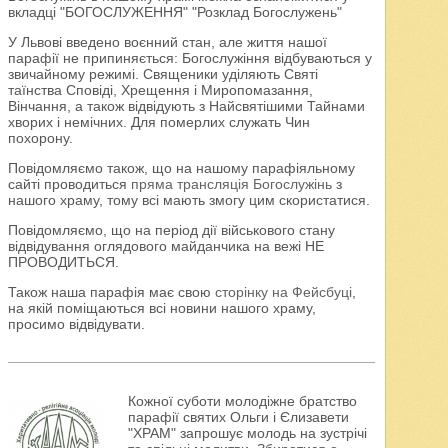
вкладці "БОГОСЛУЖЕННЯ" "Розклад Богослужень"
У Львові введено воєнний стан, але життя нашої
парафії не припиняється: Богослужіння відбуваються у
звичайному режимі. Священики уділяють Святі
таїнства Сповіді, Хрещення і Миропомазання,
Вінчання, а також відвідують з Найсвятішими Тайнами
хворих і немічних. Для померлих служать Чин
похорону.
Повідомляємо також, що на нашому парафіяльному
сайті проводиться
пряма трансляція Богослужінь
з
нашого храму, тому всі мають змогу цим скористатися.
Повідомляємо, що на період дії військового стану
відвідування оглядового майданчика на вежі НЕ
ПРОВОДИТЬСЯ.
Також наша парафія має свою
сторінку на Фейсбуці
,
на якій поміщаються всі новини нашого храму,
просимо відвідувати.
Кожної суботи молодіжне братство
парафії святих Ольги і Єлизавети
"ХРАМ" запрошує молодь на зустрічі