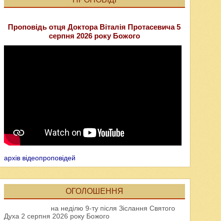
Проповідь отця Доктора Віталія Протасевича 5
серпня 2026 року Божого
архів відеопроповідей
ОГОЛОШЕННЯ
на неділю 9-ту після Зіслання Святого
Духа 2 серпня 2026 року Божого