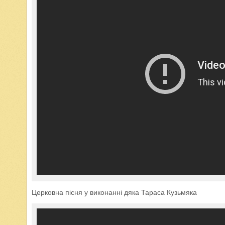
Церковна пісня у виконанні дяка Тараса Кузьмяка