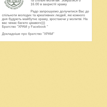
та спільні молитви. Збиратися о
16.00 в захристії храму
Радо запрошуємо долучитися Вас до
спільноти молодих та креативних людей, які кожного
дня будують майбутнє храму, зростаючи у молитві. На
вас чекає багато цікавого)))
Братство "ХРАМ у Facebook "
Докладніше про братство "ХРАМ"