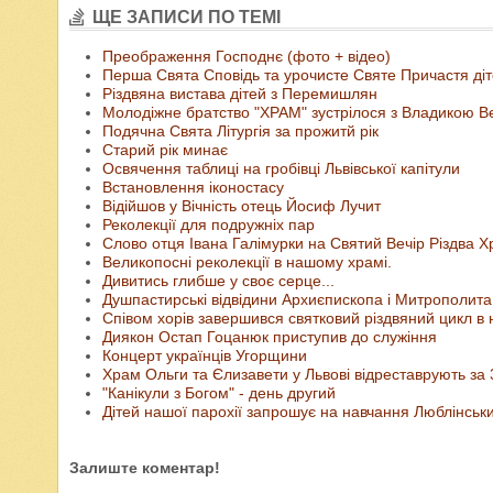
ЩЕ ЗАПИСИ ПО ТЕМІ
Преображення Господнє (фото + відео)
Перша Свята Сповідь та урочисте Святе Причастя ді
Різдвяна вистава дітей з Перемишлян
Молодіжне братство "ХРАМ" зустрілося з Владикою 
Подячна Свята Літургія за прожитй рік
Старий рік минає
Освячення таблиці на гробівці Львівської капітули
Встановлення іконостасу
Відійшов у Вічність отець Йосиф Лучит
Реколекції для подружніх пар
Слово отця Івана Галімурки на Святий Вечір Різдва Х
Великопосні реколекції в нашому храмі.
Дивитись глибше у своє серце...
Душпастирські відвідини Архиєпископа і Митрополита 
Співом хорів завершився святковий різдвяний цикл в 
Диякон Остап Гоцанюк приступив до служіння
Концерт українців Угорщини
Храм Ольги та Єлизавети у Львові відреставрують за 
"Канікули з Богом" - день другий
Дітей нашої парохії запрошує на навчання Люблінськи
Залиште коментар!