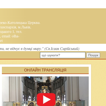
реко-Католицька Церква.
хиєпархія, м.Львів,
ького 1, тел.
, email:
olha-
et
, не відчує в думці миру." (Св.Ісаак Сирійський)
Пошук
ОНЛАЙН ТРАНСЛЯЦІЯ