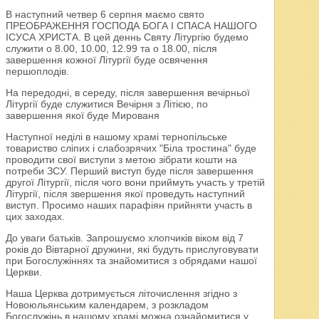
В наступний четвер 6 серпня маємо свято
ПРЕОБРАЖЕННЯ ГОСПОДА БОГА І СПАСА НАШОГО
ІСУСА ХРИСТА. В цей деннь Святу Літургію будемо
служити о 8.00, 10.00, 12.99 та о 18.00, після
завершення кожної Літургії буде освячення
першоплодів.
На передодні, в середу, після завершення вечірньої
Літургії буде служитися Вечірня з Літією, по
завершення якої буде Мированя
Наступної неділі в нашому храмі тернопільське
товариство сліпих і слабозрячих "Біла тростина" буде
проводити свої виступи з метою зібрати кошти на
потреби ЗСУ. Перший виступ буде після завершення
другої Літургії, після чого вони приймуть участь у третій
Літургії, після звершення якої проведуть наступний
виступ. Просимо наших парафіян прийняти участь в
цих заходах.
До уваги батьків. Запрошуємо хлопчиків віком від 7
років до Вівтарної дружини, які будуть прислуговувати
при Богослужіннях та знайомитися з обрядами нашої
Церкви.
Наша Церква дотримується літочислення згідно з
Новоюльянським календарем, з розкладом
Богослужінь в нашому храмі можна ознайомитися у