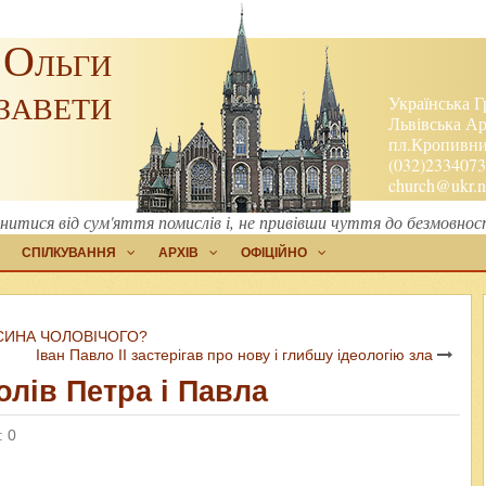
 Ольги
завети
Українська Г
Львівська Ар
пл.Кропивниц
(032)2334073
church@ukr.n
тися від сум'яття помислів і, не привівши чуття до безмовности
СПІЛКУВАННЯ
АРХІВ
ОФІЦІЙНО
 СИНА ЧОЛОВІЧОГО?
Іван Павло ІІ застерігав про нову і глибшу ідеологію зла
лів Петра і Павла
: 0