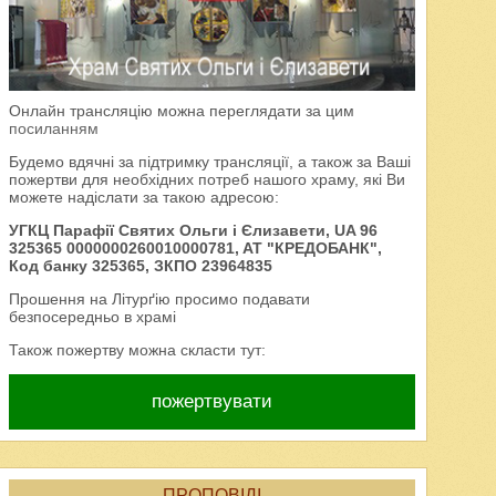
Онлайн трансляцію можна переглядати за цим
посиланням
Будемо вдячні за підтримку трансляції, а також за Ваші
пожертви для необхідних потреб нашого храму, які Ви
можете надіслати за такою адресою:
УГКЦ Парафії Святих Ольги і Єлизавети, UA 96
325365 0000000260010000781, AT "КРЕДОБАНК",
Код банку 325365, ЗКПО 23964835
Прошення на Літурґію просимо подавати
безпосередньо в храмі
Також пожертву можна скласти тут:
пожертвувати
ПРОПОВІДІ