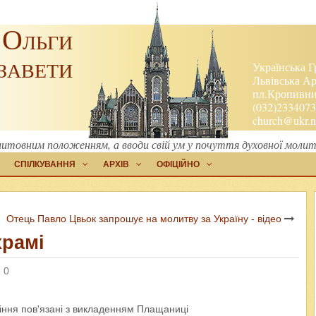
 Ольги
завети
Українська Г
Львівська Ар
пл.Кропивниц
(032)2334073
church@ukr.n
итовним положенням, а вводи свій ум у почуття духовної молит
СПІЛКУВАННЯ
АРХІВ
ОФІЦІЙНО
Отець Павло Цвьок запрошує на молитву за Україну - відео
храмі
 0
іння пов'язані з викладенням Плащаниці