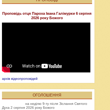
Проповідь отця Пароха Івана Галімурки 6 серпня
2026 року Божого
архів відеопроповідей
ОГОЛОШЕННЯ
на неділю 9-ту після Зіслання Святого
Духа 2 серпня 2026 року Божого