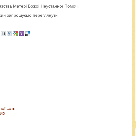
ратства Матері Божої Неустанної Помочі.
який запрошуємо переглянути
ої сотні
ТИХ