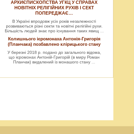
АРХИЄПИСКОПСТВА УГКЦ У СПРАВАХ
НОВІТНІХ РЕЛІГІЙНИХ РУХІВ І СЕКТ
ПОПЕРЕДЖАЄ…
В Україні впродовж усіх років незалежності
розвиваються різні секти та новітні релігійні рухи.
Більшість людей знає про існування таких явищ
...
Колишнього ієромонаха Антонія-Григорія
(Планчака) позбавлено клірицького стану
У березні 2018 р. подано до загального відома,
що ієромонах Антоній-Григорій (в миру Роман
Планчак) видалений із монашого стану
...