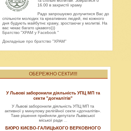
та спільні молитви. Збиратися о
16.00 в захристії храму
Радо запрошуємо долучитися Вас до
спільноти молодих та креативних людей, які кожного
дня будують майбутнє храму, зростаючи у молитві. На
вас чекає багато цікавого)))
Братство "ХРАМ у Facebook "
Докладніше про братство "ХРАМ"
ОБЕРЕЖНО СЕКТИ!!!
У Львові заборонили діяльність УПЦ МП та
секти "догналітів"
У Львові заборонили діяльність УПЦ МП та
активної у минулому релігійної секти «догналітів».
Таке рішення прийняли депутати Львівської
міської ради
...
БЮРО КИЄВО-ГАЛИЦЬКОГО ВЕРХОВНОГО