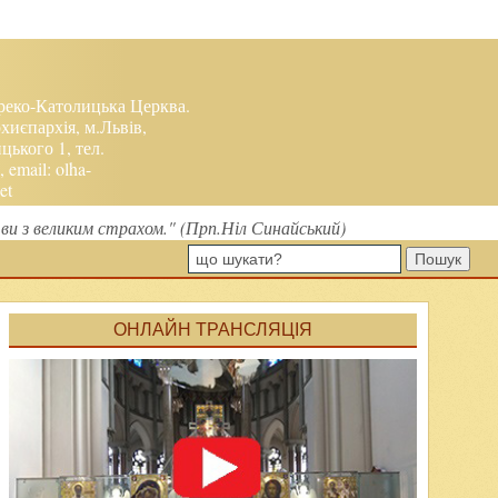
реко-Католицька Церква.
хиєпархія, м.Львів,
ького 1, тел.
, email:
olha-
et
ви з великим страхом." (Прп.Ніл Синайський)
Пошук
ОНЛАЙН ТРАНСЛЯЦІЯ