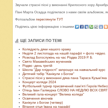
Звучали страсні пісні у виконанні Крилосного хору Архиб
Пані Марта Осадца поділилася з нами своїм альбомом, 
Фотоальбом
переглянути ТУТ
Поділись цією інформацією з іншими
ЩЕ ЗАПИСИ ПО ТЕМІ
Колядують дяки нашого храму
Неділя 2 листопада на нашій парафії + фото +відео.
Розклад Богослужінь на час Різдва 2019 Р. Б.
Свято Макавейських мучеників
Різдво -день третій
Школа "Дар плідності" запрошує на навчальний курс
Дитячий табір "Канікули з Богом"
Страсні пісні у виконанні дяка пана Тараса Кузьм'яка
Концерт коляди 2024
Футбольний турнір присвячений пам'яті Героїв Небесн
Отець Іван Галімурка СЛОВО НА НЕДІЛЮ ВСІХ СВЯ
Великий гала-концерт "Велика коляда"
Освячення віночків
Канікули з Богом (четвер)
Вітання отця Івана на парафії