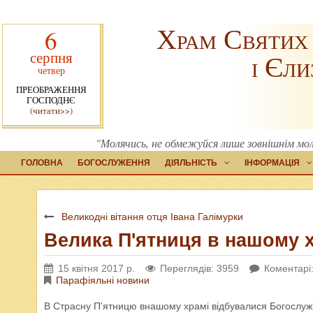
Храм Святих
6
серпня
і Єли
четвер
ПРЕОБРАЖЕННЯ
ГОСПОДНЄ
(читати>>)
"Молячись, не обмежуйся лише зовнішнім мол
ГОЛОВНА
БОГОСЛУЖЕННЯ
ДІЯЛЬНІСТЬ
ІНФОРМАЦІЯ
Великодні вітання отця Івана Галімурки
Велика П'ятниця в нашому 
15 квітня 2017 р.
Переглядів: 3959
Коментарі:
Парафіяльні новини
В Страсну П'ятницю внашому храмі відбувалися Богослуж