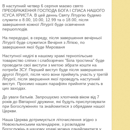
В наступний четвер 6 серпня маємо свято
ПРЕОБРАЖЕННЯ ГОСПОДА БОГА І СПАСА НАШОГО
ІСУСА ХРИСТА. В цей деннь Святу Літургію будемо
служити о 8.00, 10.00, 12.99 та о 18.00, після
завершення кожної Літургії буде освячення
першоплодів.
На передодні, в середу, після завершення вечірньої
Літургії буде служитися Вечірня з Літією, по
завершення якої буде Мированя
Наступної неділі в нашому храмі тернопільське
товариство сліпих і слабозрячих "Біла тростина" буде
проводити свої виступи з метою зібрати кошти на
потреби ЗСУ. Перший виступ буде після завершення
другої Літургії, після чого вони приймуть участь у третій
Літургії, після звершення якої проведуть наступний
виступ. Просимо наших парафіян прийняти участь в
цих заходах.
До уваги батьків. Запрошуємо хлопчиків віком від 7
років до Вівтарної дружини, які будуть прислуговувати
при Богослужіннях та знайомитися з обрядами нашої
Церкви.
Наша Церква дотримується літочислення згідно з
Новоюльянським календарем, з розкладом
Богослужінь в нашому храмі можна ознайомитися у