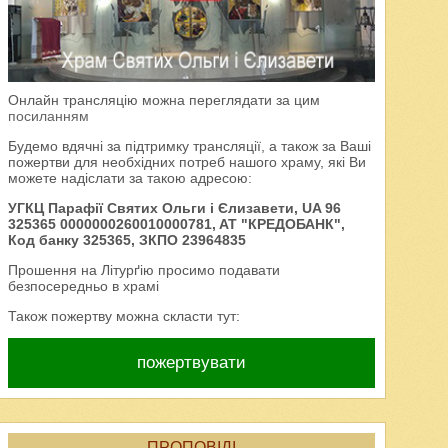
Онлайн трансляцію можна переглядати за цим
посиланням
Будемо вдячні за підтримку трансляції, а також за Ваші
пожертви для необхідних потреб нашого храму, які Ви
можете надіслати за такою адресою:
УГКЦ Парафії Святих Ольги і Єлизавети, UA 96
325365 0000000260010000781, AT "КРЕДОБАНК",
Код банку 325365, ЗКПО 23964835
Прошення на Літурґію просимо подавати
безпосередньо в храмі
Також пожертву можна скласти тут:
пожертвувати
ПРОПОВІДІ