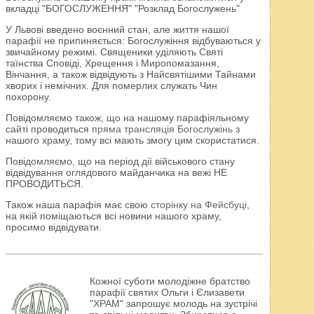
вкладці "БОГОСЛУЖЕННЯ" "Розклад Богослужень"
У Львові введено воєнний стан, але життя нашої
парафії не припиняється: Богослужіння відбуваються у
звичайному режимі. Священики уділяють Святі
таїнства Сповіді, Хрещення і Миропомазання,
Вінчання, а також відвідують з Найсвятішими Тайнами
хворих і немічних. Для померлих служать Чин
похорону.
Повідомляємо також, що на нашому парафіяльному
сайті проводиться
пряма трансляція Богослужінь
з
нашого храму, тому всі мають змогу цим скористатися.
Повідомляємо, що на період дії військового стану
відвідування оглядового майданчика на вежі НЕ
ПРОВОДИТЬСЯ.
Також наша парафія має свою
сторінку на Фейсбуці
,
на якій поміщаються всі новини нашого храму,
просимо відвідувати.
Кожної суботи молодіжне братство
парафії святих Ольги і Єлизавети
"ХРАМ" запрошує молодь на зустрічі