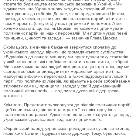
стратегію будівництва європейської держави в Україні. «Ми
відчуваємо, що Україна знову входить у своєрідний етап
підготування до виборів. До нас, як до представників Церкви,
приходять чимало різних членів політичних партій, активістів і
часом просять (очікують) у нас підтримки й допомоги. А ми
хочемо сказати, що ми, як Церкви, не можемо підтримувати
політичних партій чи інших персоналій. Ми підтримуємо певні
принципи, цінності та засади», — зазначив Глава Церкви.
Окрім цього, він виявив бажання звернутися спочатку до
українського народу, вірних і до громадянського суспільства:
«Відповідно до вашого мандату ми приготували таку стратегію,
у якій всі цінності, які необхідно втілити в наше життя, є зібрані.
Ми закликаємо наших людей використати цю стратегію, яку ми
сьогодні хочемо оприлюднити як моральний орієнтир (і на
майбутніх виборчих перегонах), а також підтримувати лише ті
партії, тих політичних лідерів, які візьмуть на себе зобов’язання
втілювати саме ці принципи і засади у своїй державницькій
політичній діяльності», — поділився духовний лідер греко-
католиків.
Крім того, Предстоятель звернувся до лідерів політичних партій,
щоб вони взяли ці цінності та стратегії за орієнтир у їхніх
політичних програмах. Адже якщо вони задекларують це перед
українським суспільством, тоді воно підтримає їх.
«Український народ, українське громадянське суспільство знає,
якою хоче бачити і будувати свою державу. Тому, будь ласка,