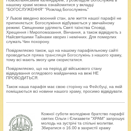
Новоюльянським календарем, з розкладом Богослужінь в
нашому храмі можна ознайомитися у вкладці
"БОГОСЛУЖЕННЯ" "Розклад Богослужень"
У Львові введено воєнний стан, але життя нашої парафії не
припиняється: Богослужіння відбуваються у звичайному
режимі. Священики уділяють Святі таїнства Сповіді,
Хрещення і Миропомазання, Вінчання, а також відвідують з
Найсвятішими Тайнами хворих і немічних. Для померлих
служать Чин похорону.
Повідомляємо також, що на нашому парафіяльному сайті
проводиться
пряма трансляція Богослужінь
з нашого храму,
тому всі мають змогу цим скористатися.
Повідомляємо, що на період дії військового стану
відвідування оглядового майданчика на вежі НЕ
ПРОВОДИТЬСЯ.
Також наша парафія має свою
сторінку на Фейсбуці
, на якій
поміщаються всі новини нашого храму, просимо відвідувати.
Кожної суботи молодіжне братство парафії
святих Ольги і Єлизавети "ХРАМ" запрошує
молодь на зустрічі та спільні молитви.
Збиратися о 16.00 в захристії храму