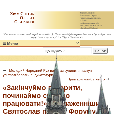
Храм Святих
Українська Греко-
Католицька Церква.
Ольги і
Львівська Архиєпархія,
Єлизавети
м.Львів,
пл.Кропивницького 1,
тел. (032)2334073, email:
olha-church@ukr.net
"Стоячи на молитві, знай, перед Ким стоїш. До Нього нехай буде звернена і вся твоя душа, й усе твоє
серце. Затям, що кажу." (Св.Єфрем Сирійський)
Пошук
Молодий Народний Рух вимагає зупинити наступ
ультраліберальної дикататури
Примари майбутнього
«Закінчуймо говорити,
починаймо спільно
працювати!» — Блаженніший
Святослав під час Форуму