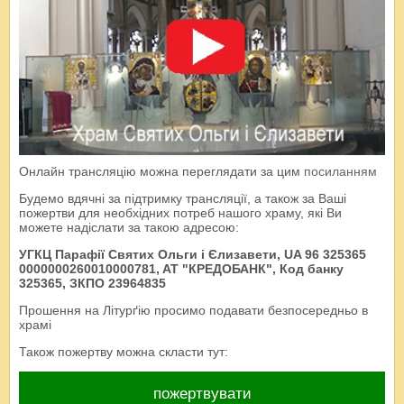
Онлайн трансляцію можна переглядати за цим
посиланням
Будемо вдячні за підтримку трансляції, а також за Ваші
пожертви для необхідних потреб нашого храму, які Ви
можете надіслати за такою адресою:
УГКЦ Парафії Святих Ольги і Єлизавети, UA 96 325365
0000000260010000781, AT "КРЕДОБАНК", Код банку
325365, ЗКПО 23964835
Прошення на Літурґію просимо подавати безпосередньо в
храмі
Також пожертву можна скласти тут:
пожертвувати