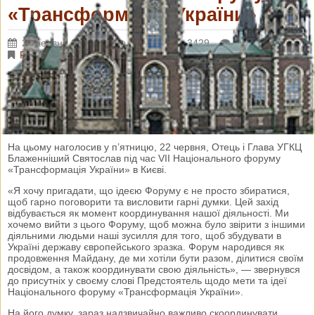
«Трансформація України»
23 червня 2018 р.
Переглядів: 3429
Коментарі: 0
Різне
Україна знову поступово входить у період виборчого процесу.
При цьому наша країна намагається активно працювати, щоб
побудувати сильну демократичну державу. У цьому процесі нам
потрібно дотримуватися важливих високих цінностей, стратегій
розвитку та засад, щоб йти правильним шляхом.
На цьому наголосив у п’ятницю, 22 червня, Отець і Глава УГКЦ
Блаженніший Святослав під час VII Національного форуму
«Трансформація України» в Києві.
«Я хочу пригадати, що ідеєю Форуму є не просто збиратися,
щоб гарно поговорити та висловити гарні думки. Цей захід
відбувається як момент координування нашої діяльності. Ми
хочемо вийти з цього Форуму, щоб можна було звірити з іншими
діяльними людьми наші зусилля для того, щоб збудувати в
Україні державу європейського зразка. Форум народився як
продовження Майдану, де ми хотіли бути разом, ділитися своїм
досвідом, а також координувати свою діяльність», — звернувся
до присутніх у своєму слові Предстоятель щодо мети та ідеї
Національного форуму «Трансформація України».
На його думку, зараз надзвичайно важливо скоординувати