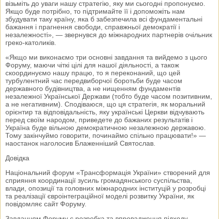
візьміть до уваги нашу стратегію, яку ми сьогодні пропонуємо.
Якщо буде потрібно, то підтримайте її і допоможіть нам
збудувати таку країну, яка б забезпечила всі фундаментальні
бажання і прагнення свободи, справжньої демократії і
незалежності», — звернувся до міжнародних партнерів очільник
греко-католиків.
«Якщо ми виконаємо три основні завдання та вийдемо з цього
Форуму, маючи чіткі цілі для нашої діяльності, а також
скоординуємо нашу працю, то я переконаний, що цей
турбулентний час передвиборчої боротьби буде часом
державного будівництва, а не нищенням фундаментів
незалежної Української Держави (тобто буде часом позитивним,
а не негативним). Сподіваюся, що ця стратегія, як моральний
орієнтир та відповідальність, яку українські Церкви відчувають
перед своїм народом, приведете до бажаних результатів і
Україна буде вільною демократичною незалежною державою.
Тому закінчуймо говорити, починаймо спільно працювати!» —
наостанок наголосив Блаженніший Святослав.
Довідка
Національний форум «Трансформація України» створений для
сприяння координації зусиль громадянського суспільства,
влади, опозиції та головних міжнародних інституцій у розробці
та реалізації євроінтеграційної моделі розвитку України, як
повідомляє сайт Форуму.
Завданням Форуму є розробка та впровадження підходу