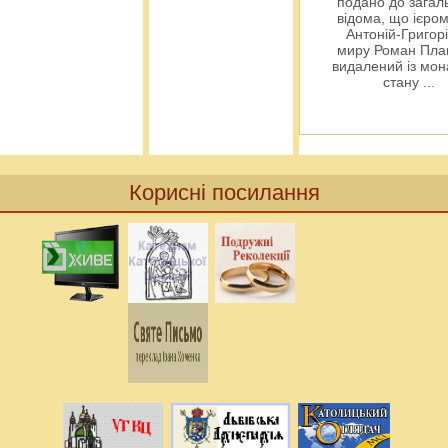
подано до загал
відома, що ієро
Антоній-Григорі
миру Роман Пла
видалений із мо
стану
...
Корисні посилання