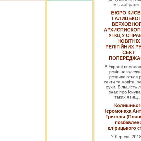
міської ради
БЮРО КИЄВ
ГАЛИЦЬКО
ВЕРХОВНО
АРХИЄПИСКОП
УГКЦ У СПРА
НОВІТНІХ
РЕЛІГІЙНИХ РУ
СЕКТ
ПОПЕРЕДЖ
В Україні впродов
років незалежн
розвиваються р
секти та новітні ре
рухи. Більшість 
знає про існув
таких явищ
.
Колишньог
ієромонаха Ант
Григорія (План
позбавлен
клірицького с
У березні 2018