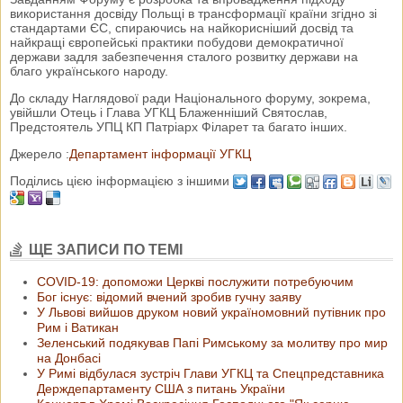
використання досвіду Польщі в трансформації країни згідно зі
стандартами ЄС, спираючись на найкорисніший досвід та
найкращі європейські практики побудови демократичної
держави задля забезпечення сталого розвитку держави на
благо українського народу.
До складу Наглядової ради Національного форуму, зокрема,
увійшли Отець і Глава УГКЦ Блаженніший Святослав,
Предстоятель УПЦ КП Патріарх Філарет та багато інших.
Джерело :
Департамент інформації УГКЦ
Поділись цією інформацією з іншими
ЩЕ ЗАПИСИ ПО ТЕМІ
COVID-19: допоможи Церкві послужити потребуючим
Бог існує: відомий вчений зробив гучну заяву
У Львові вийшов друком новий україномовний путівник про
Рим і Ватикан
Зеленський подякував Папі Римському за молитву про мир
на Донбасі
У Римі відбулася зустріч Глави УГКЦ та Спецпредставника
Держдепартаменту США з питань України