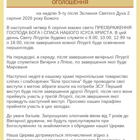
ОГОЛОШЕННЯ
на неділю 9-ту після Зіслання Святого Духа 2
серпня 2026 року Божого
В наступний четвер 6 серпня маємо свято ПРЕОБРАЖЕННЯ
ГОСПОДА БОГА І СПАСА НАШОГО ІСУСА ХРИСТА. В цей
деннь Святу Літургію будемо служити о 8.00, 10.00, 12.99 та
о 18.00, після завершення кожної Літургії буде освячення
першоплодів.
На передодні, в середу, після завершення вечірньої Літургії
буде служитися Вечірня з Літією, по завершення якої буде
Мированя
Наступної неділі в нашому храмі тернопільське товариство
сліпих і слабозрячих "Біла тростина" буде проводити свої
виступи з метою зібрати кошти на потреби ЗСУ. Перший
виступ буде після завершення другої Літургії, після чого вони
приймуть участь у третій Літургії, після звершення якої
проведуть наступний виступ. Просимо наших парафіян
прийняти участь в цих заходах.
До уваги батьків. Запрошуємо хлопчиків віком від 7 років до
Вівтарної дружини, які будуть прислуговувати при
Богослужіннях та знайомитися з обрядами нашої Церкви.
Наша Церква дотримується літочислення згідно з