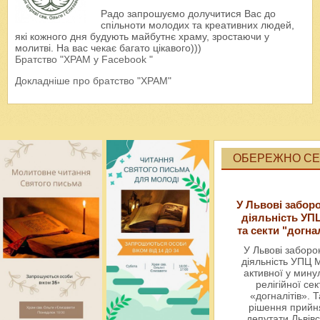
Радо запрошуємо долучитися Вас до
спільноти молодих та креативних людей,
які кожного дня будують майбутнє храму, зростаючи у
молитві. На вас чекає багато цікавого)))
Братство "ХРАМ у Facebook "
Докладніше про братство "ХРАМ"
ОБЕРЕЖНО СЕК
У Львові забор
діяльність УП
та секти "догна
У Львові забор
діяльність УПЦ 
активної у мин
релігійної сек
«догналітів». Т
рішення прийн
депутати Львівс