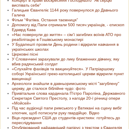
Концерт в Храмі Воскресіння Господнього "Як серцю
виспівать себе"
Галицьке Євангеліє 1144 року повернулося до Давнього
Галича
Фільм “Фатіма. Остання таємниця”
Допомогу від Папи отримали 500 тисяч українців, - єпископ
Едаврд Кава
«Нас повернули до життя» – сім’ї загиблих воїнів АТО про
реабілітацію в Гошівському монастирі
У Будапешті провели День родини і відкрили навчання в
українських школах
Церковні пісні
У Словаччині зарахували до лику блаженних дівчину, яку
вбив радянський солдат
«Слухайте фахівців та вакцинуйтеся». У Патріаршому
соборі Української греко-католицької церкви відкрили пункт
вакцинації
Археологи знайшли в давньоримському місті "загублену"
церкву, де сталося біблійне чудо: фото
Привітальне слова кардинала П’єтро Пароліна, Державного
Секретаря Святого Престолу, з нагоди 20-ї річниці опери
«Мойсей»
Під час аудієнції папи римського у Ватикані на сцену вибіг
хлопчик, щоб потиснути руку гвардійцю. Відео
Віце-президент США до студентів-християн: готуйтесь до
переслідування
Опублікований найдавніший папірус з текстом з Євангелія